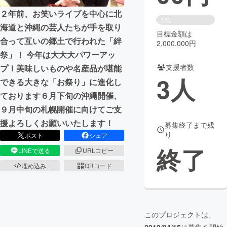
２年前、お笑いライブを中心に北
まちづくり・地域活性化
1%
海道と沖縄の芸人たちが手を取り
目標金額は
合って互いの郷土で行われた「絆
2,000,000円
CAMPFIRE for Social Good
CAMPFIRE Creation
祭」！ 今年は大大大パワーアッ
CAMPFIREふるさと納税
machi-ya
コミュニティ
支援者数
プ！美味しいものや名産品が堪能
3
人
できる大きな「お祭り」に進化し
ております６月下旬の沖縄開催、
９月中旬の札幌開催に向けてご支
援よろしくお願いいたします！
募集終了まで残
り
ポスト
シェア
終了
LINEで送る
URLコピー
埋め込み
QRコード
このプロジェクトは、