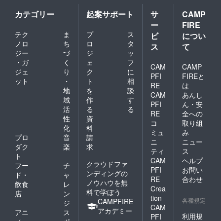
カテゴリー
起案サポート
サ
CAMP
ー
FIRE
テク
ま
プ
ス
ビ
につい
ノロ
ち
ロ
タ
ス
て
ジー
づ
ジ
ッ
・ガ
く
ェ
フ
CAM
CAMP
ジェ
り
ク
に
PFI
FIREと
ット
・
ト
相
RE
は
地
を
談
CAM
あんし
域
作
す
PFI
ん・安
活
る
る
RE
全への
性
資
コ
取り組
化
料
ミュ
み
プロ
音
請
ニ
ニュー
ダク
楽
求
ティ
ス
ト
CAM
ヘルプ
クラウドファ
フー
チ
PFI
お問い
ンディングの
ド・
ャ
RE
合わせ
ノウハウを無
飲食
レ
Crea
料で学ぼう
店
ン
tion
各種規定
CAMPFIRE
ジ
CAM
アカデミー
アニ
ス
利用規
PFI