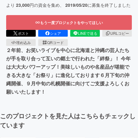
より
23,000
円の資金を集め、
2019/05/20
に募集を終了しました
もう一度プロジェクトをやってほしい
ポスト
シェア
LINEで送る
URLコピー
埋め込み
QRコード
２年前、お笑いライブを中心に北海道と沖縄の芸人たち
が手を取り合って互いの郷土で行われた「絆祭」！ 今年
は大大大パワーアップ！美味しいものや名産品が堪能で
きる大きな「お祭り」に進化しております６月下旬の沖
縄開催、９月中旬の札幌開催に向けてご支援よろしくお
願いいたします！
このプロジェクトを見た人はこちらもチェックし
ています