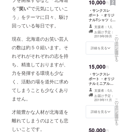
10,000
円
を
”笑い”
で元気にしていこ
・サンクスレ
ポート ・オリジ
う」をテーマに日々、駆け
ナルTシャツ（S
／M／L／XL) ※
回っている毎日です。
支援者：1人
ご希望の品のサ
お届け予定：
イズを備考欄に
こ
2019年09月
現在、北海道のお笑い芸人
の
記載していただ
リ
タ
きますようお願
ー
の数は約５０組います。そ
ン
いいたします。
詳細を見る
を
選
択
れぞれがそれぞれの志を持
す
る
ち、精進しておりますが、
15,000
円
力を発揮する環境も少な
・サンクスレ
ポート ・オリジ
く、活動の場を道外に求め
ナルミニアルバ
ム (当日のお笑い
てしまうことも少なくあり
支援者：0人
ライブの様子な
お届け予定：
どを写真に撮り
ません。
こ
2019年11月
の
アルバムにしま
リ
タ
す) ・オリジナル
ー
才能豊かな人材が北海道を
ン
缶バッチ
詳細を見る
を
選
択
離れてしまうのはとても悲
す
る
しいことです。
50,000
円