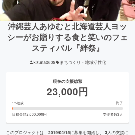
沖縄芸人あゆむと北海道芸人ヨッ
シーがお贈りする食と笑いのフェ
スティバル『絆祭』
kizuna0609
まちづくり・地域活性化
現在の支援総額
23,000
円
終了
1
%達成
目標金額
2,000,000
円
支援者数
3
人
このプロジェクトは、
2019/04/15
に募集を開始し、
3
人の支援に