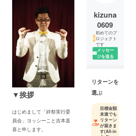
kizuna
0609
初めてのプ
ロジェクト
です
メッセー
ジを送る
リターンを
選ぶ
▼挨拶
目標金額
はじめまして「絆祭実行委
未達でも
リターン
員会」ヨッシーこと吉本直
が届きま
喜と申します。
す
(All-in