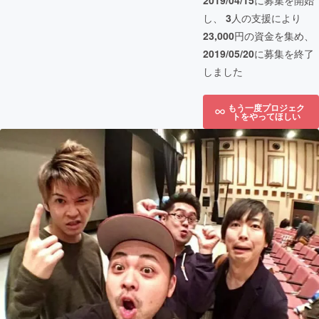
2019/04/15
に募集を開始
し、
3
人の支援により
23,000
円の資金を集め、
2019/05/20
に募集を終了
しました
もう一度プロジェク
トをやってほしい