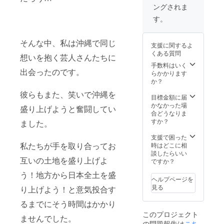
ングされま
す。
そんな中、私は沖縄で同じ
支援に関するよ
くある質問
想いを抱く芸人さんたちに
手数料はいく
出会ったのです。
らかかります
か？
彼らもまた、笑いで沖縄を
目標金額に届
かなかった場
盛り上げようと奮闘してい
合どうなりま
すか？
ました。
支援で困った
私たちが手を取り合ってお
時はどこに相
談したらいい
互いの土地を盛り上げよ
ですか？
う！地方から日本全土を盛
ヘルプページを
見る
り上げよう！と意気投合す
るまでにそう時間はかかり
このプロジェクト
ませんでした。
の問題報告は
こち