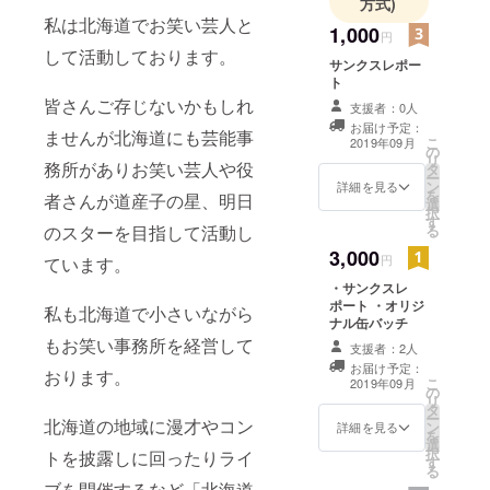
方式)
私は北海道でお笑い芸人と
1,000
円
して活動しております。
サンクスレポー
ト
皆さんご存じないかもしれ
支援者：0人
お届け予定：
ませんが北海道にも芸能事
こ
2019年09月
の
リ
務所がありお笑い芸人や役
タ
ー
ン
詳細を見る
を
者さんが道産子の星、明日
選
択
す
る
のスターを目指して活動し
3,000
円
ています。
・サンクスレ
ポート ・オリジ
私も北海道で小さいながら
ナル缶バッチ
もお笑い事務所を経営して
支援者：2人
お届け予定：
おります。
こ
2019年09月
の
リ
タ
ー
北海道の地域に漫才やコン
ン
詳細を見る
を
選
択
トを披露しに回ったりライ
す
る
ブを開催するなど「北海道