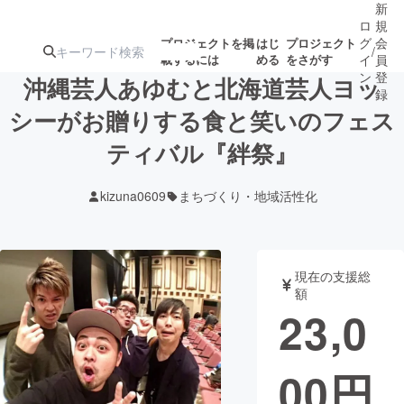
新
ロ
規
グ
会
プロジェクトを掲
はじ
プロジェクト
/
載するには
める
をさがす
イ
員
ン
登
沖縄芸人あゆむと北海道芸人ヨッ
録
シーがお贈りする食と笑いのフェス
ティバル『絆祭』
人気のプロ
注目のリ
注目の新着プロ
募集終了が近いプ
もうすぐ公開
ジェクト
ターン
ジェクト
ロジェクト
されます
kizuna0609
まちづくり・地域活性化
アート・写真
音楽
現在の支援総
テクノロジー・ガジェット
ゲーム・サ
額
23,0
映像・映画
書籍・雑誌
00
円
ビジネス・起業
チャレンジ