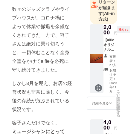
リターン
の2地域居
が届きま
数々のジャズクラブやライ
住。
す
(All-in
ブハウスが、コロナ禍に
日本最大級
方式)
のジャズメ
よって休業や撤退を余儀な
2,0
残り13
ディアを運
00
円
くされてきた一方で、容子
営。
【alfie
さんは絶対に乗り切ろう
演奏活動、
オリジ
ナル
音楽制作、
と、一切休むことなく全身
ボール
支援
コンテンツ
ペン
全霊をかけてalfieを必死に
者：
（赤）
マーケ、映
57人
】 黒色
守り続けてきました。
お届
像制作企画
のイン
け予
等のクリエ
クで
定：
しかし8月を迎え、お店の経
す。 書
2020
イターとし
年11
きやす
て活動。
こ
営状況も非常に厳しく、今
月
さを重
の
リ
視した
タ
後の存続が危ぶまれている
ー
こだわ
ン
詳細を見る
YouTube
を
りの
選
状況です。
チャンネル
択
ボール
す
る
ペンで
登録者数117
4,0
す。
容子さんだけでなく、
万人の「虹
00
円
色侍」の企
ミュージシャンにとって