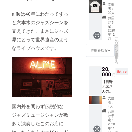
シャツ
類から
ズ 着丈
支援
piano②
お選び
79c 身
者：
】 alfie
いただ
20人
alfieは40年にわたってずっ
幅 60c
のオリ
けま
袖丈
お届
ジナルT
す。 S
と六本木のジャズシーンを
け予
20c 肩
シャツ
サイズ
定：
幅 58c
支えてきた、まさにジャズ
です。
2020
着丈
年12
白と黒
70c 身
こ
月
界にとって世界遺産のよう
の2種類
幅 46c
の
リ
からお
袖丈
タ
なライブハウスです。
ー
選び頂
17c 肩
ン
詳細を見る
を
けま
幅 44c
選
択
す。 S
Mサイ
す
る
サイ
ズ 着丈
20,
ズ、M
72c 身
残り10
サイ
000
幅 51c
円
ズ、Lサ
袖丈
【日野
イズ、
17c 肩
元彦さ
XLサイ
幅 47c
んの写
ズの4種
Lサイズ
真集
類から
着丈
支援
『TOKO
お選び
75c 身
者：
memori
国内外を問わず伝説的な
いただ
幅 55c
4人
es of
けま
袖丈
お届
ジャズミュージシャンが数
Motohik
す。 S
19c 肩
け予
o
サイズ
定：
幅 51c
多く演奏したこのお店に
Hino』
2020
着丈
XLサイ
年11
】＋お
70c 身
ズ 着丈
は、たくさんのエピソード
月