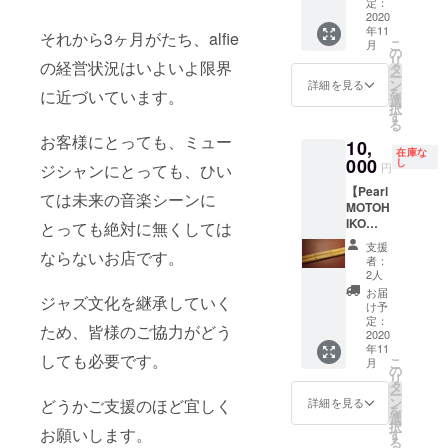
メッ
ドラ
定：
セージ
2020
マーを
年11
限定モ
志して
それから3ヶ月がたち、alfie
こ
月
デル 日
いる方
の
リ
野元彦
の経営状況はいよいよ限界
におす
タ
ー
さんプ
すめで
ン
詳細を見る
を
に近づいています。
ロ
す。
選
択
デュー
す
る
スモデ
お客様にとっても、ミュー
10,
ルス
在庫な
ティッ
000
し
円
ジシャンにとっても、ひい
クで
【Pearl
す。 現
ては未来の音楽シーンに
MOTOH
在出
IKO
回って
とっても絶対に無くしては
HINO
いるモ
支援
MODEL
ならないお店です。
デルは
者：
USA
非常に
2人
HICKO
少な
お届
ジャズ文化を継承していく
RY】＋
く、大
け予
お礼の
変貴重
定：
ため、皆様のご協力がどう
メッ
2020
なモデ
年11
セージ
ルで
しても必要です。
こ
月
限定モ
す。
の
リ
デル 日
タ
ー
野元彦
ン
どうかご支援のほど宜しく
詳細を見る
を
さんプ
選
択
ロ
お願いします。
す
る
デュー