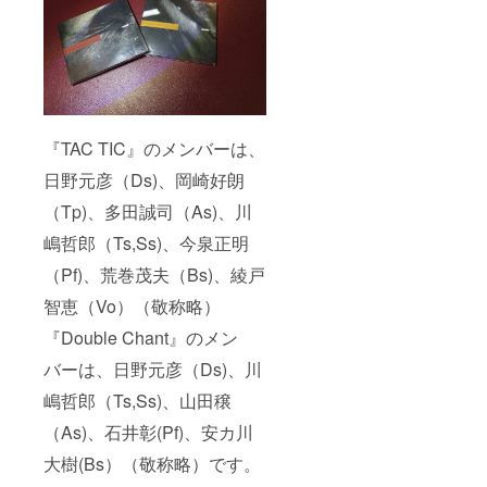
『TAC TIC』のメンバーは、
日野元彦（Ds)、岡崎好朗
（Tp)、多田誠司（As)、川
嶋哲郎（Ts,Ss)、今泉正明
（Pf)、荒巻茂夫（Bs)、綾戸
智恵（Vo）（敬称略）
『Double Chant』のメン
バーは、日野元彦（Ds)、川
嶋哲郎（Ts,Ss)、山田穣
（As)、石井彰(Pf)、安カ川
大樹(Bs）（敬称略）です。