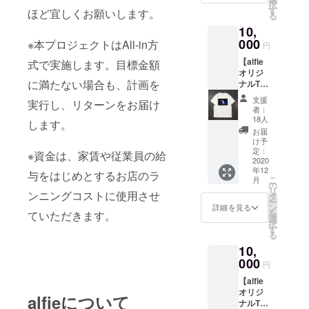
択
ズの4種
す
略）で
ほど宜しくお願いします。
る
類から
す。
10,
お選び
000
いただ
※本プロジェクトはAll-in方
円
けま
【alfie
式で実施します。目標金額
す。 S
オリジ
サイズ
に満たない場合も、計画を
ナルT
着丈
シャツ
70c 身
支援
実行し、リターンをお届け
piano①
幅 46c
者：
】 alfie
袖丈
18人
します。
のオリ
17c 肩
お届
ジナルT
幅 44c
け予
シャツ
定：
Mサイ
※資金は、家賃や従業員の給
です。
2020
ズ 着丈
年12
白と黒
与をはじめとするお店のラ
72c 身
こ
月
の2種類
の
幅 51c
リ
からお
ンニングコストに使用させ
タ
袖丈
ー
選び頂
ン
17c 肩
詳細を見る
を
ていただきます。
けま
選
幅 47c
択
す。 S
す
Lサイズ
る
サイ
着丈
10,
ズ、M
75c 身
サイ
000
幅 55c
円
ズ、Lサ
袖丈
【alfie
イズ、
19c 肩
オリジ
XLサイ
幅 51c
alfieについて
ナルT
ズの4種
XLサイ