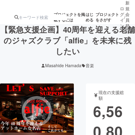
新
ロ
規
グ
会
プロジェクトを掲
はじ
プロジェクト
/
載するには
める
をさがす
イ
員
ン
登
【緊急支援企画】40周年を迎える老舗
録
のジャズクラブ「alfie」を未来に残
したい
人気のプロ
注目のリ
注目の新着プロ
募集終了が近いプ
もうすぐ公開
ジェクト
ターン
ジェクト
ロジェクト
されます
Masahide Hamada
音楽
アート・写真
音楽
現在の支援総
テクノロジー・ガジェット
ゲーム・サ
額
6,56
映像・映画
書籍・雑誌
0,80
ビジネス・起業
チャレンジ