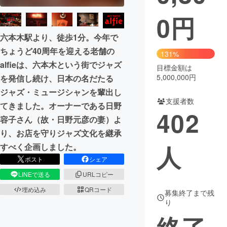
0
円
まちづくり・地域活性化
六本木駅より、徒歩1分。今年で
ちょうど40周年を迎える老舗の
CAMPFIRE for Social Good
CAMPFIRE Creation
131%
alfieは、六本木という街でジャズ
CAMPFIREふるさと納税
machi-ya
コミュニティ
目標金額は
5,000,000円
を発信し続け、日本の名だたる
ジャズ・ミュージシャンを輩出し
支援者数
てきました。オーナーである日野
402
容子さん（故・日野元彦の妻）よ
り、お店を守りジャズ文化を継承
人
すべく企画しました。
ポスト
シェア
LINEで送る
URLコピー
埋め込み
QRコード
募集終了まで残
り