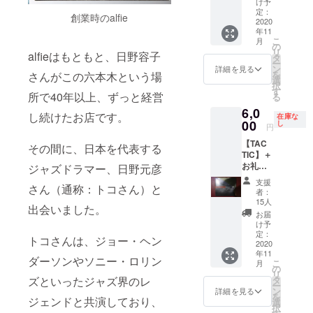
ます。
け予
メッ
定：
創業時のalfie
セージ
2020
年11
【Pearl
こ
月
HAND
の
リ
alfieはもともと、日野容子
MADE
タ
ー
7H】 日
ン
詳細を見る
を
さんがこの六本木という場
野元彦
選
択
さんが
す
所で40年以上、ずっと経営
る
愛用し
6,0
ていた
し続けたお店です。
在庫な
ドラム
00
し
円
ス
【TAC
ティッ
その間に、日本を代表する
TIC】＋
クで
お礼の
す。 現
ジャズドラマー、日野元彦
メッ
在出
支援
さん（通称：トコさん）と
セージ
回って
者：
クラ
いるモ
15人
出会いました。
ブ・ト
デルは
お届
コ・シ
非常に
け予
リーズ
少な
定：
トコさんは、ジョー・ヘン
（日野
2020
く、大
年11
元彦さ
変貴重
ダーソンやソニー・ロリン
こ
月
んの遺
なモデ
の
リ
作）の
ルで
タ
ズといったジャズ界のレ
ー
第一弾
す。
ン
詳細を見る
を
『Tac
ジェンドと共演しており、
選
択
Tic』で