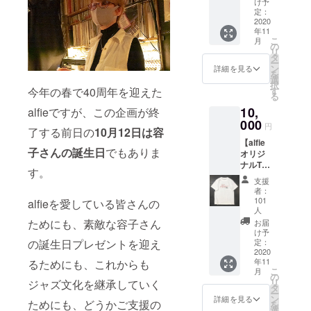
寶船、鼓
け予
ブ・ト
定：
童、
コ・シ
2020
Fishboy(fro
年11
リーズ
こ
月
（日野
m Radio
の
リ
元彦さ
タ
Fish)、財部
ー
んの遺
ン
詳細を見る
を
亮治、柴田
作）の
選
択
第二弾
す
今年の春で40周年を迎えた
雅人ほか
る
『DOU
10,
BLE
alfieですが、この企画が終
CHANT
000
円
了する前日の
10月12日は容
』で
【alfie
す。 メ
子さんの誕生日
でもありま
オリジ
ンバー
ナルT
は、日
す。
シャ
野元彦
支援
ツ】
（Ds)、
者：
alfieの
川嶋哲
101
alfieを愛している皆さんの
オリジ
郎
人
ナルT
（Ts,Ss
ためにも、素敵な容子さん
お届
シャツ
)、山田
け予
です。
定：
の誕生日プレゼントを迎え
穣
2020
Sサイ
（As)、
年11
るためにも、これからも
ズ、M
石井彰
こ
月
サイ
の
(Pf)、安
リ
ジャズ文化を継承していく
ズ、Lサ
タ
カ川大
ー
イズ、
ン
樹(Bs）
詳細を見る
ためにも、どうかご支援の
を
XLサイ
選
（敬称