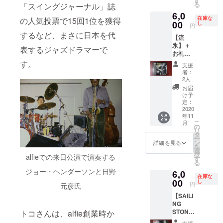
す
る
「スイングジャーナル」誌
す。 メ
6,0
ンバー
在庫な
の人気投票で15回1位を獲得
は、日
00
し
円
野元彦
するなど、まさに日本を代
【流
（Ds)、
氷】＋
岡崎好
表するジャズドラマーで
お礼の
朗
メッ
（Tp)、
す。
支援
セージ
多田誠
者：
1976年
司
2人
2月7日
（As)、
お届
に根室
川嶋哲
け予
市民会
郎
定：
館でラ
2020
（Ts,Ss
年11
イブ録
)、今泉
こ
月
音され
正明
の
リ
た、日
（Pf)、
タ
ー
野元彦
荒巻茂
ン
詳細を見る
を
さんの
夫
選
択
alfieでの来日公演で演奏する
アルバ
（Bs)、
す
る
ム『流
綾戸智
ジョー・ヘンダーソンと日野
6,0
氷』で
恵
在庫な
す。 メ
00
（Vo）
し
円
元彦氏
ンバー
（敬称
【SAILI
は、日
略）で
NG
野元彦
す。
STONE
トコさんは、alfie創業時か
（Ds)、
】＋お
山口真
支援