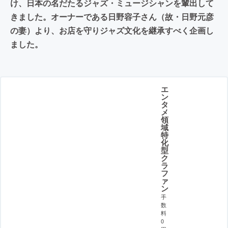
け、日本の名だたるジャズ・ミュージシャンを輩出して
きました。オーナーである日野容子さん（故・日野元彦
の妻）より、お店を守りジャズ文化を継承すべく企画し
ました。
エ
ン
タ
メ
領
域
特
化
型
ク
ラ
フ
ァ
ン
手
数
料
0