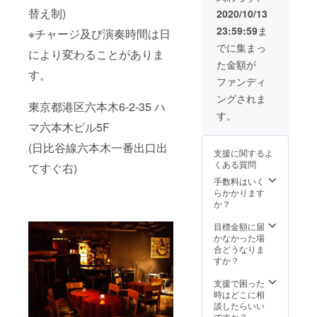
非常に
替え制)
2020/10/13
少な
23:59:59
ま
※チャージ及び演奏時間は日
く、大
変貴重
でに集まっ
により変わることがありま
なモデ
た金額が
ルで
す。
す。
ファンディ
ングされま
東京都港区六本木6-2-35 ハ
す。
マ六本木ビル5F
(日比谷線六本木一番出口出
支援に関するよ
くある質問
てすぐ右)
手数料はいく
らかかります
か？
目標金額に届
かなかった場
合どうなりま
すか？
支援で困った
時はどこに相
談したらいい
ですか？