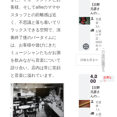
【日野
客様、そしてalfieのママや
元彦さ
んのス
スタッフとの距離感は近
テッ
支援
カー】
く、不思議と落ち着いてリ
者：
日野元
3人
ラックスできる空間で、演
彦さん
お届
のマー
け予
奏終了後のバータイムに
クとし
定：
て親し
2020
は、お客様や遊びにきた
年11
まれて
こ
月
いるロ
の
ミュージシャンたちがお酒
リ
ゴの限
タ
ー
定ス
を飲みながら音楽について
ン
詳細を見る
を
テッ
選
択
語り合い、店内は常に笑顔
カーで
す
る
す。 非
と音楽に溢れています。
4,0
売品で
在庫な
ここで
00
し
円
しか購
【日野
入する
元彦さ
ことが
んの愛
できな
用ドラ
いリ
支援
ムス
ターン
者：
ティッ
となっ
1人
ク】＋
ており
お届
お礼の