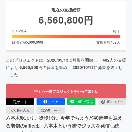
現在の支援総額
6,560,800
円
終了
131
%達成
目標金額
5,000,000
円
支援者数
402
人
このプロジェクトは、
2020/09/13
に募集を開始し、
402
人の支援
により
6,560,800
円の資金を集め、
2020/10/13
に募集を終了し
ました
もう一度プロジェクトをやってほしい
ポスト
シェア
LINEで送る
URLコピー
埋め込み
QRコード
六本木駅より、徒歩1分。今年でちょうど40周年を迎え
る老舗のalfieは、六本木という街でジャズを発信し続