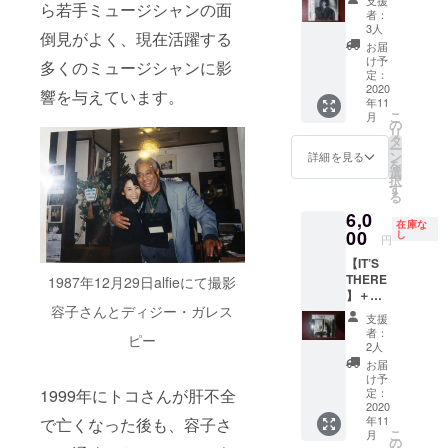
ら若手ミュージシャンの面
礼の
文
者：
メッ
（Ts)、
3人
倒見がよく、現在活躍する
セージ
清水靖
お届
1991年
晃
け予
多くのミュージシャンに影
に録音
（Ts)、
定：
された
2020
渡辺香
響を与えています。
年11
日野元
津美
こ
月
彦さん
（Gt)、
の
リ
のリー
井野信
タ
ー
ダー・
義
ン
詳細を見る
を
アルバ
（Ba）
選
択
ムで
（敬称
す
る
す。 メ
略）で
6,0
ンバー
す。
在庫な
は、日
00
し
円
野元彦
【IT’S
（Ds)、
THERE
Steve
1987年12月29日alfieにて撮影
】＋お
Swallo
容子さんとディジー・ガレス
礼の
w（Ba)
支援
メッ
、
者：
ピー
セージ
Karen
2人
1976年
Mantler
お届
2月7日
（Org、
け予
に根室
Harmo
定：
1999年にトコさんが肝不全
市民会
2020
nica)、
年11
で亡くなった後も、容子さ
館でラ
Mike
こ
月
イブ録
Stern（
の