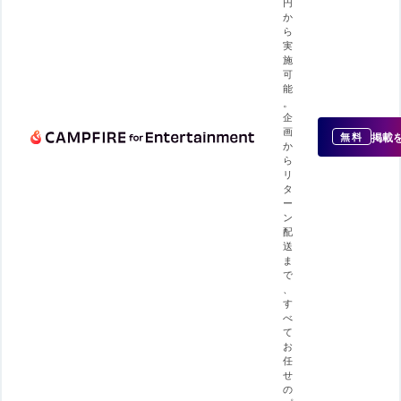
円
か
ら
実
施
可
能
。
企
画
掲載
無料
か
ら
リ
タ
ー
ン
配
送
ま
で
、
す
べ
て
お
任
せ
の