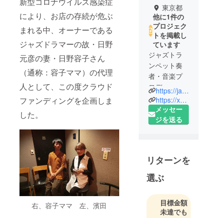
新型コロナウイルス感染症
東京都
により、お店の存続が危ぶ
他に1件の
プロジェク
まれる中、オーナーである
トを掲載し
ジャズドラマーの故・日野
ています
ジャズトラ
元彦の妻・日野容子さん
ンペット奏
（通称：容子ママ）の代理
者・音楽プ
人として、この度クラウド
ロデュー
https://jazz2-0.com/
サー
https://xn--n8jtc3el8459axma.com/
ファンディングを企画しま
Jazz2.0株式
メッセー
した。
会社 代表
ジを送る
取締役
1999年4月
リターンを
12日生まれ
立命館アジ
選ぶ
ア太平洋大
学4回生
目標金額
右、容子ママ 左、濱田
未達でも
東京と別府