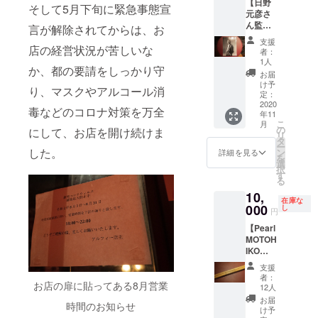
【日野
スト・
、日野
そして5月下旬に緊急事態宣
元彦さ
アルバ
皓正
ん監修
ム メン
（Tp）
言が解除されてからは、お
のドラ
バー
（敬称
支援
ム教則
店の経営状況が苦しいな
は、日
略）で
者：
本】＋
野元彦
す。
1人
か、都の要請をしっかり守
お礼の
（Ds)、
お届
メッ
植松孝
け予
り、マスクやアルコール消
セージ
夫
定：
日野元
2020
（Ts)、
毒などのコロナ対策を万全
年11
彦さん
峰 厚介
こ
月
が監修
（As)、
の
にして、お店を開け続けま
リ
した192
市川秀
タ
ー
ページ
男
した。
ン
詳細を見る
を
のドラ
（Pf)、
選
択
ム教則
池田芳
す
る
本で
夫
10,
す。 当
（Ba)、
在庫な
時の定
000
稲葉国
し
円
価で
光
【Pearl
3800円
（Ba）
MOTOH
で現在
（敬称
IKO
は売ら
略）で
HINO
れてい
す。
支援
MODEL
ませ
者：
JAPAN
お店の扉に貼ってある8月営業
ん。 ド
12人
】＋お
ラマー
お届
時間のお知らせ
礼の
の方、
け予