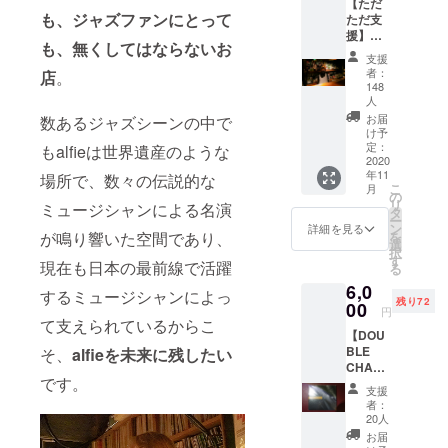
【ただ
画・制作を
も、ジャズファンにとって
ただ支
はじめ、上
援】
も、無くしてはならないお
「容子
場企業をは
支援
さんの
者：
じめ様々な
店
。
挑戦を
148
企業のCMソ
応援し
人
たい」
ングや社歌
お届
数あるジャズシーンの中で
「alfie
け予
などを制
を未来
定：
もalfieは世界遺産のような
2020
作。
に残し
年11
場所で、数々の伝説的な
たい」
こ
月
そんな
の
リ
これまでの
ミュージシャンによる名演
チャレ
タ
ー
ンジを
共演者(敬称
ン
詳細を見る
を
が鳴り響いた空間であり、
ただた
選
略)
択
だ支援
す
現在も日本の最前線で活躍
る
かりゆし
してく
6,0
ださる
58、晋平
するミュージシャンによっ
残り72
00
方へ。
円
太、MC☆ニ
リター
て支えられているからこ
【DOU
ガリa.k.a赤
ンはお
BLE
そ、
alfieを未来に残したい
礼の
い稲妻、DJ
CHANT
メール
です。
ダイノジ、
】＋ お
となり
支援
礼の
ます。
虹色侍、
者：
メッ
20人
TATSUYA、
セージ
お届
クラ