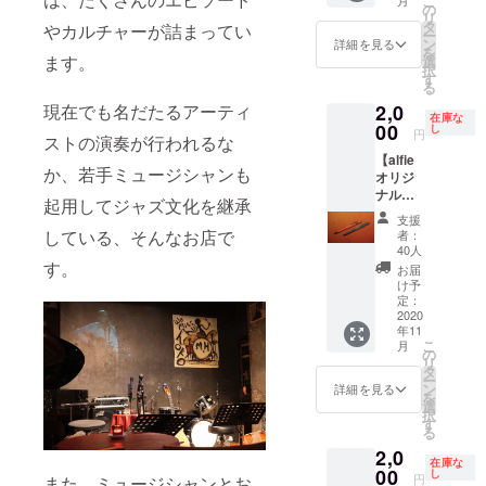
こ
礼の
幅 46c
の
79c 身
リ
メッ
袖丈
タ
幅 60c
やカルチャーが詰まってい
ー
セージ
17c 肩
ン
袖丈
詳細を見る
を
写真家
幅 44c
ます。
選
20c 肩
択
の蓮井
Mサイ
す
幅 58c
る
幹生さ
ズ 着丈
2,0
現在でも名だたるアーティ
んによ
72c 身
在庫な
る日野
00
幅 51c
し
円
ストの演奏が行われるな
元彦さ
袖丈
【alfie
んの写
17c 肩
か、若手ミュージシャンも
オリジ
真集で
幅 47c
ナル
す。 現
Lサイズ
起用してジャズ文化を継承
ボール
在は非
着丈
支援
ペン
売品と
75c 身
している、そんなお店で
者：
（青）
なって
幅 55c
40人
】 黒色
おり、
す。
袖丈
お届
のイン
歴史あ
19c 肩
け予
クで
る写真
定：
幅 51c
す。 書
2020
集と
XLサイ
年11
きやす
なって
ズ 着丈
こ
月
さを重
おりま
の
79c 身
リ
視した
す。
タ
幅 60c
ー
こだわ
ン
袖丈
詳細を見る
を
りの
選
20c 肩
択
ボール
す
幅 58c
る
ペンで
2,0
す。
在庫な
00
し
円
また、ミュージシャンとお