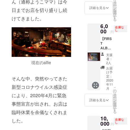
リ
ん（通称ようこママ）は今
音され
Gt)、
タ
ー
た、日
Marc
ン
詳細を見る
日までお店を切り盛りし続
を
野元彦
Muller
選
択
さんの
（Gt)、
す
けてきました。
る
アルバ
Dave
6,0
ム『流
Liebma
在庫な
氷』で
00
n（Sax)
し
円
す。 メ
、日野
【FIRS
ンバー
皓正
T
は、日
（Tp）
ALBUM
野元彦
（敬称
】＋お
（Ds)、
略）で
支援
礼の
Steve
す。
者：
メッ
現在のalfie
Swallo
2人
セージ
w（Ba)
お届
録音当
、
け予
時24歳
Karen
定：
そんな中、突然やってきた
（リ
2020
Mantler
年11
リース
（Org)
新型コロナウイルス感染症
こ
月
日：
、Mike
の
リ
1971年
により、2020年4月に緊急
Stern（
タ
ー
2月1
Gt)、
ン
詳細を見る
を
事態宣言が出され、お店は
日）
John
選
択
だった
Scofiel
す
る
臨時休業を余儀なくされま
日野元
d（Gt)
10,
彦さん
、Dave
した。
在庫な
の
000
Liebma
し
円
ファー
n（Sax)