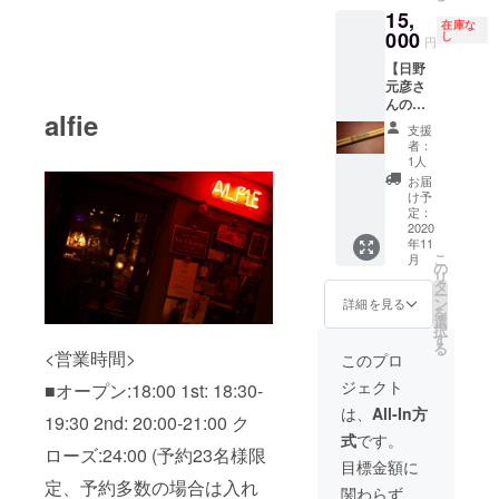
15,
スモデ
在庫な
ルス
000
し
円
ティッ
【日野
クで
元彦さ
す。 現
んのド
在出
alfie
ラムス
回って
支援
ティッ
いるモ
者：
ク】＋
デルは
1人
お礼の
非常に
お届
メッ
少な
け予
セージ
く、大
定：
”限定１
2020
変貴重
年11
セット”
なモデ
こ
月
日野元
ルで
の
リ
彦さん
す。
タ
ー
モデル
ン
詳細を見る
を
プロ
選
択
デュー
す
る
スモデ
<営業時間>
このプロ
ルのス
ジェクト
■オープン:18:00 1st: 18:30-
ティッ
クで
は、
All-In方
19:30 2nd: 20:00-21:00 ク
す。 現
式
です。
在出
ローズ:24:00 (予約23名様限
回って
目標金額に
いるモ
定、予約多数の場合は入れ
関わらず、
デルは