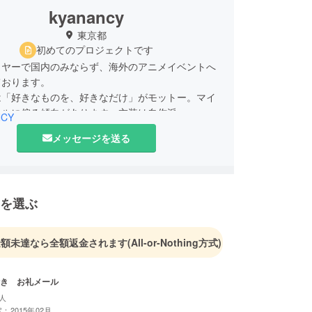
kyanancy
東京都
初めてのプロジェクトです
イヤーで国内のみならず、海外のアニメイベントへ
ております。
は「好きなものを、好きなだけ」がモットー。マイ
ンルに偏る傾向があります。衣装は自作派。
NCY
メッセージを送る
衣装やお店のコスチュームを担当することもありま
を選ぶ
金額未達なら全額返金されます
(All-or-Nothing方式)
き お礼メール
人
：2015年02月