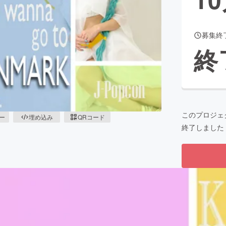
募集終
CAMPFIRE for Social Good
CAMPFIRE Creation
終
CAMPFIREふるさと納税
machi-ya
コミュニティ
このプロジェ
ピー
埋め込み
QRコード
終了しました