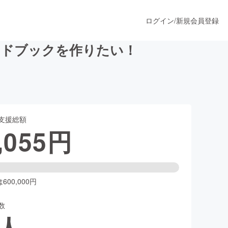
ログイン
/
新規会員登録
イドブックを作りたい！
うすぐ公開されます
支援総額
プロダクト
,055
円
ファッション
スポーツ
00,000円
数
ア
ソーシャルグッド
人