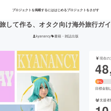
プロジェクトを掲載するには
はじめる
プロジェクトをさがす
旅して作る、オタク向け海外旅行ガ
kyanancy
書籍・雑誌出版
注目のリターン
注目の新着プロジェクト
募集終了が近いプロジェクト
も
現在の
音楽
舞台・パフォーマンス
48
ゲーム・サービス開発
フード・飲食店
8%
書籍・雑誌出版
アニメ・漫画
目標金額は6
支援者
チャレンジ
ビューティー・ヘルスケ
10