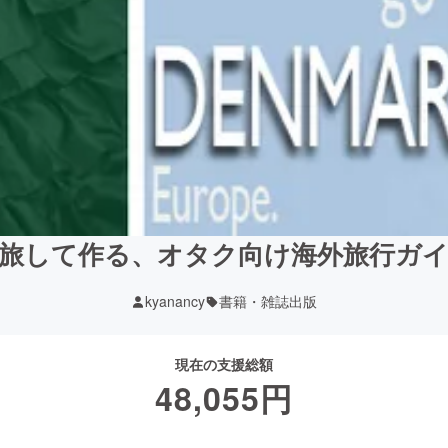
旅して作る、オタク向け海外旅行ガ
kyanancy
書籍・雑誌出版
現在の支援総額
48,055
円