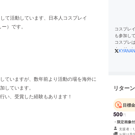
）』として活動しています、日本人コスプレイ
んしー）です。
コスプレ
も参加し
コスプレ
ナージャ
KYANA
ステージ
す。
していますが、数年前より活動の場を海外に
加しています。
リターン
行い、受賞した経験もあります！
目標
500
円
・限定画像付
支援者：1
お届け予定