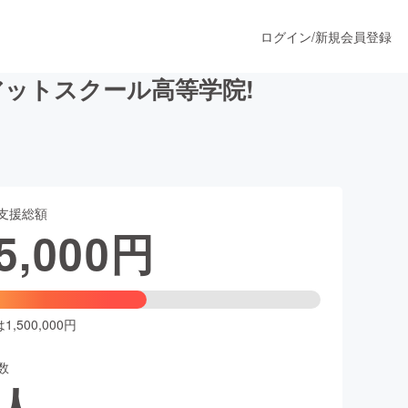
ログイン
/
新規会員登録
アットスクール高等学院!
うすぐ公開されます
支援総額
プロダクト
5,000
円
ファッション
スポーツ
,500,000円
数
ア
ソーシャルグッド
人