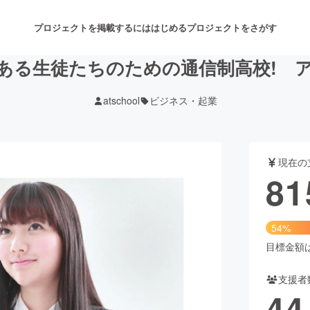
プロジェクトを掲載するには
はじめる
プロジェクトをさがす
ある生徒たちのための通信制高校! 
atschool
ビジネス・起業
注目のリターン
注目の新着プロジェクト
募集終了が近いプロジェクト
も
現在の
音楽
舞台・パフォーマンス
81
ゲーム・サービス開発
フード・飲食店
54%
書籍・雑誌出版
アニメ・漫画
目標金額は1
支援者
チャレンジ
ビューティー・ヘルスケ
44