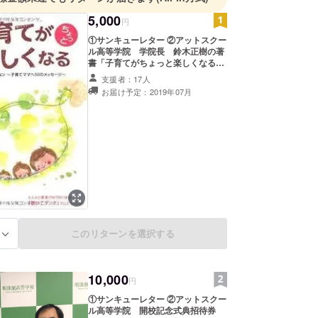
機関とのネットワークを生かし、民間リソースとし
5,000
円
図りながら、子どもたちの自立支援を行っておりま
①サンキューレター ②アットスクー
ル高等学院 学院長 鈴木正樹の著
書「子育てがちょっと楽しくなる」
を提供
支援者：17人
お届け予定：2019年07月
このリターンを選択する
る
10,000
円
①サンキューレター ②アットスクー
ル高等学院 開校記念式典招待券