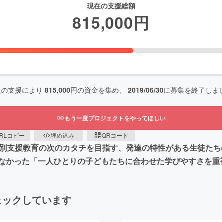
現在の支援総額
815,000
円
人の支援により
815,000
円の資金を集め、
2019/06/30
に募集を終了しま
もう一度プロジェクトをやってほしい
RLコピー
埋め込み
QRコード
、特別支援教育の次のカタチを目指す、発達の特性がある生徒た
なかった「一人ひとりの子どもたちに合わせた学びやすさを重
ェックしています