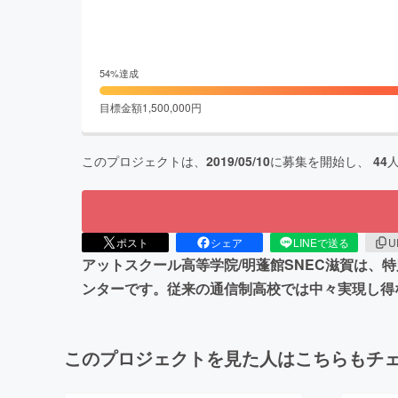
54
%達成
目標金額
1,500,000
円
このプロジェクトは、
2019/05/10
に募集を開始し、
44
ポスト
シェア
LINEで送る
U
アットスクール高等学院/明蓬館SNEC滋賀は
ンターです。従来の通信制高校では中々実現し得
このプロジェクトを見た人はこちらもチ