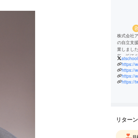
株式会社
の自立支援
業しまし
所、近江
atschool
路、長岡
https://
幼児から
https://
https://
ります。
https://
また、20
【全国広
とする子
トスクール
リターン
全国各地
ズサポー
目
解や啓発