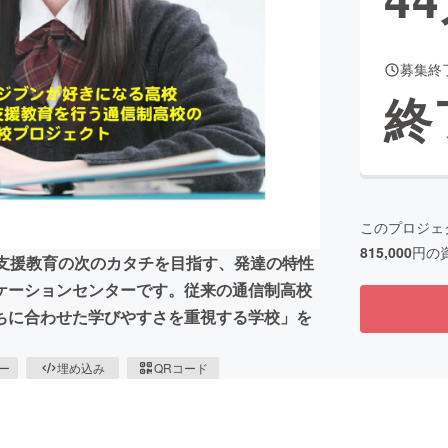
募集終
CAMPFIRE for Social Good
CAMPFIRE Creation
終
CAMPFIREふるさと納税
machi-ya
コミュニティ
このプロジェ
815,000
円の
別支援教育の次のカタチを目指す、発達の特性
ケーションセンターです。従来の通信制高校
ちに合わせた学びやすさを重視する学校」を
ピー
埋め込み
QRコード