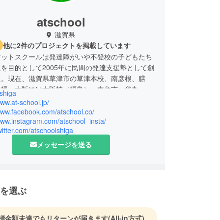
atschool
滋賀県
他に2件のプロジェクトを掲載しています
アットスクールは発達障がいや不登校の子どもたち
を目的として2005年に民間の発達支援塾として創
た。現在、滋賀県草津市の草津本校、南彦根、膳
八幡、大阪には大阪校（福島）、東住吉、谷九、姫
shiga
京、春日井にパートナー教室を構え、地域密着型で
www.at-school.jp/
高校生を対象として学習支援や発達支援を行ってお
www.facebook.com/atschool.co/
www.instagram.com/atschool_insta/
twitter.com/atschoolshiga
19年には明蓬館高等学校（内閣府認定特区高等学校
メッセージを送る
域通信制】）と教育提携によって、特別支援を必要
どもたちの高校進学の進路選択の一つとして「アッ
高等学院／明蓬館SNEC滋賀」を開校しました。
を選ぶ
で教育セミナーや指導員養成研修（スペシャルニー
ター養成）などを開催し、微力ながら発達障害の理
標金額未達でもリターンが届きます
(All-in方式)
、指導者養成を行っております。