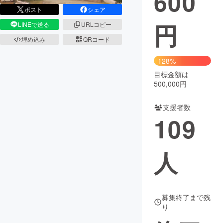
600
ポスト
シェア
円
LINEで送る
URLコピー
埋め込み
QRコード
128%
目標金額は
500,000円
支援者数
109
人
募集終了まで残
り