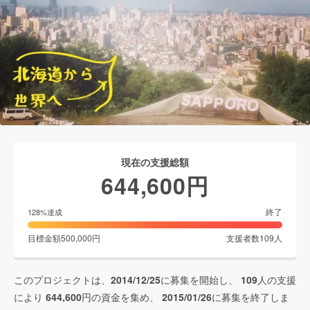
現在の支援総額
644,600
円
終了
128
%達成
目標金額
500,000
円
支援者数
109
人
このプロジェクトは、
2014/12/25
に募集を開始し、
109
人の支援
により
644,600
円の資金を集め、
2015/01/26
に募集を終了しま