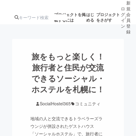
新
ロ
規
グ
会
プロジェクトを掲
はじ
プロジェクト
/
載するには
める
をさがす
イ
員
ン
登
録
人気のプロ
注目のリ
注目の新着プロ
募集終了が近いプ
もうすぐ公開
旅をもっと楽しく！
ジェクト
ターン
ジェクト
ロジェクト
されます
旅行者と住民が交流
できるソーシャル・
アート・写真
音楽
ホステルを札幌に！
テクノロジー・ガジェット
ゲーム・サ
SocialHostel365
コミュニティ
映像・映画
書籍・雑誌
地域の人と交流できるトラベラーズラ
ウンジが併設されたゲストハウス
ビジネス・起業
チャレンジ
「ソーシャルホステル」で、旅行者に