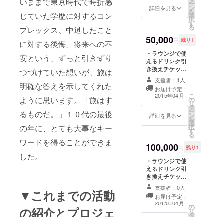
前を記載。 ・運
いままで東京時代で時折感
ー
ン
営者より感謝の
詳細を見る
マガジン
を
じていた学歴に対するコン
選
ビデオメッセー
択
JAYWALK
す
ジ。 ・ホステル
る
プレックス、中退したこと
宿泊券（３泊
ホームペー
50,000
分）
円
残り1
ジ
に対する後悔、将来への不
URL4:宿予約
・ラウンジで使
安という、ずっと引きずり
えるドリンク引
情報・写真
き換えチケッ
つづけていた想いが、旅は
ページ
ト。 ・ホーム
支援者：1人
ページとラウン
明確な答えを示してくれた
URL5:Social
お届け予定：
ジに支援者とし
Hostel 365
こ
2015年04月
ように思います。「旅はす
の
てあなたのお名
リ
公式ページ
タ
前を記載。 ・運
ー
るものだ。」１０代の最後
ン
営者より感謝の
詳細を見る
を
選
ビデオメッセー
択
の年に、とても大事なキー
す
ジ。 ・ホステル
る
宿泊券（３泊
ワードを得ることができま
100,000
分） ・一階ラウ
円
残り1
ンジとSocial
した。
・ラウンジで使
Hostel 365の貸
えるドリンク引
切権。
き換えチケッ
ト。 ・ホーム
支援者：0人
▼これまでの活動
ページとラウン
お届け予定：
ジに支援者とし
こ
2015年04月
の
てあなたのお名
の紹介とプロジェ
リ
タ
前を記載。 ・運