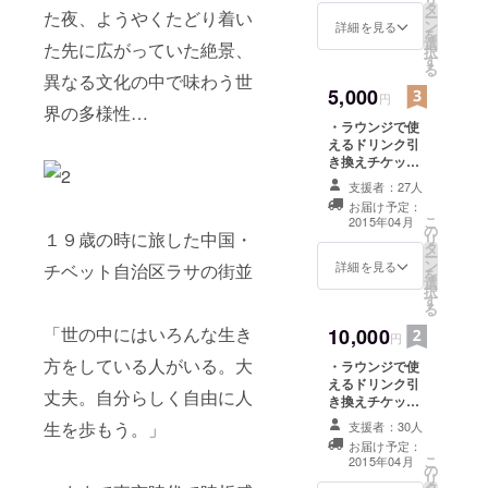
ることがで
タ
・運営者より感
た夜、ようやくたどり着い
ー
ン
謝のビデオメッ
詳細を見る
きました。
を
選
セージ。
た先に広がっていた絶景、
択
そして現
す
る
異なる文化の中で味わう世
在、新たな
5,000
円
計画を立ち
界の多様性…
・ラウンジで使
上げ、
えるドリンク引
CampFireを
き換えチケッ
通して資金
ト。 ・ホーム
支援者：27人
ページとラウン
を集めよう
お届け予定：
ジに支援者とし
こ
2015年04月
としていま
の
てあなたのお名
１９歳の時に旅した中国・
リ
す。
タ
前を記載。 ・運
ー
ン
営者より感謝の
詳細を見る
チベット自治区ラサの街並
を
選
ビデオメッセー
択
URL1:Social
す
ジ。 ・ホステル
る
宿泊券（1泊分）
Hostel 365
「世の中にはいろんな生き
10,000
円
FBページ
方をしている人がいる。大
・ラウンジで使
URL2:ソウイ
えるドリンク引
チ個人ブロ
丈夫。自分らしく自由に人
き換えチケッ
グ「シュー
ト。 ・ホーム
生を歩もう。」
支援者：30人
ページとラウン
ショクイガ
お届け予定：
ジに支援者とし
こ
2015年04月
イ」
の
てあなたのお名
リ
URL3:フリー
タ