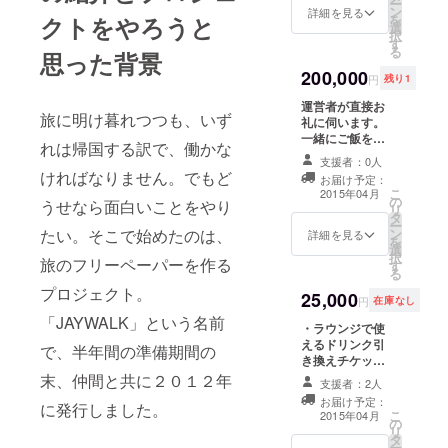
ー
ン
営者より感謝の
詳細を見る
クトをやろうと
を
選
ビデオメッセー
択
す
ジ。 ・Social
る
思った背景
Hostel 365の宿
200,000
泊年間パスポー
円
残り1
トを発行。
運営者が直接お
旅に明け暮れつつも、いず
礼に伺います。
一緒にご飯を食
れは帰国する訳で、働かな
べ、お話し、乾
支援者：0人
杯しましょう。
ければなりません。でもど
お届け予定：
こ
2015年04月
の
うせなら面白いことをやり
リ
タ
ー
たい。そこで始めたのは、
ン
詳細を見る
を
選
択
旅のフリーペーパーを作る
す
る
プロジェクト。
25,000
円
在庫なし
「JAYWALK」という名前
・ラウンジで使
えるドリンク引
で、半年間の準備期間の
き換えチケッ
ト。 ・ホーム
末、仲間と共に２０１２年
支援者：2人
ページとラウン
お届け予定：
に発行しました。
ジに支援者とし
こ
2015年04月
の
てあなたのお名
リ
タ
前を記載。 ・運
ー