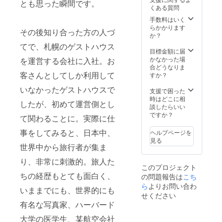
とも思った瞬間です。
くある質問
手数料はいく
らかかります
その後知り合った方の人づ
か？
てで、札幌のゲストハウス
目標金額に届
かなかった場
を運営する会社に入社。お
合どうなりま
客さんとしてしか利用して
すか？
いなかったゲストハウスで
支援で困った
時はどこに相
したが、初めて運営側とし
談したらいい
ですか？
て関わることに。実際に仕
事をしてみると、日本中、
ヘルプページを
見る
世界中から旅行者が集ま
り、非常に刺激的。旅人た
このプロジェクト
ちの経歴もとても面白く、
の問題報告は
こち
ら
よりお問い合わ
いままでにも、世界的にも
せください
有名な写真家、ハーバード
大学の医学生、某航空会社