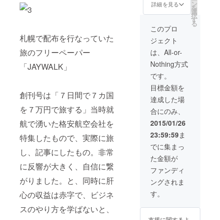
ン
営者より感謝の
詳細を見る
を
選
ビデオメッセー
択
す
ジ。 ・ホステル
る
宿泊券（３泊
このプロ
分） ・一階ラウ
札幌で配布を行なっていた
ジェクト
ンジ貸切権利
旅のフリーペーパー
は、All-or-
Nothing方式
「JAYWALK」
です。
目標金額を
創刊号は「７日間で７カ国
達成した場
を７万円で旅する」当時就
合にのみ、
航で湧いた格安航空会社を
2015/01/26
23:59:59
ま
特集したもので、実際に旅
でに集まっ
し、記事にしたもの。非常
た金額が
に反響が大きく、自信に繋
ファンディ
がりました。と、同時に肝
ングされま
す。
心の収益は赤字で、ビジネ
スのやり方を学ばないと、
支援に関するよ