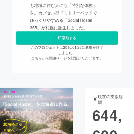
も地域に住む人にも「特別な体験」
まちづくり・地域活性化
を。カプセル型ドミトリーベッドで
ゆっくりやすめる「Social Hostel
365」が札幌に誕生しました。
CAMPFIRE for Social Good
CAMPFIRE Creation
宿泊する
CAMPFIREふるさと納税
machi-ya
コミュニティ
このプロジェクトは2015/01/26に募集を終了
しました。
こちらから関連ページを閲覧いただけます。
現在の支援総
額
644,