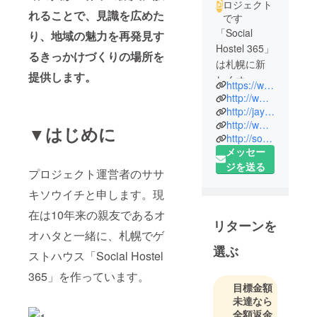
ロジェクト
れることで、見識を広めた
です
「Social
り、地域の魅力を再発見す
Hostel 365」
るきっかけづくりの場所を
は札幌に新
提供します。
しくオープ
https://www.facebook.com/socialhostel
ンしたゲス
http://www.soichisasaki.com
トハウスで
http://jay-walk.com
http://www.booking.com/hotel/jp/social-hostel-365.ja.html
す。
▼はじめに
http://socialhostel365.com
メンバー
メッセー
は、佐々木
ジを送る
プロジェクト運営者のササ
壮一と大畑
俊介。中学
キソウイチと申します。現
生の頃に意
在は10年来の親友であるオ
気投合し、
リターンを
オハタと一緒に、札幌でゲ
１０年来の
選ぶ
親友に。学
ストハウス「Social Hostel
生生活を終
365」を作っています。
え、大畑は
目標金額
就職、佐々
未達なら
木は放浪の
全額返金