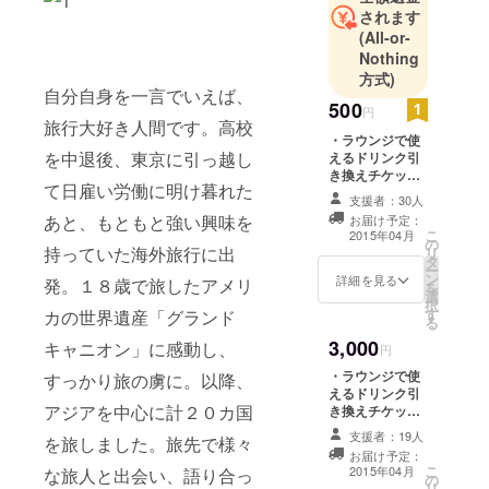
されます
旅を繰り返
(All-or-
す日々。
Nothing
2013年１０
方式)
月、大畑の
自分自身を一言でいえば、
500
呼びかけに
円
旅行大好き人間です。高校
より、ゲス
・ラウンジで使
を中退後、東京に引っ越し
えるドリンク引
トハウス開
き換えチケッ
業計画がス
て日雇い労働に明け暮れた
ト。 ・ホーム
支援者：30人
タート。
ページに支援者
あと、もともと強い興味を
お届け予定：
としてあなたの
「2014年１
こ
2015年04月
の
お名前を記載さ
持っていた海外旅行に出
リ
２月１日ま
タ
せて頂きます。
ー
ン
詳細を見る
でにオープ
発。１８歳で旅したアメリ
を
選
ン」と決
択
す
カの世界遺産「グランド
る
め、物件探
3,000
キャニオン」に感動し、
円
し。資金調
・ラウンジで使
達の壁を乗
すっかり旅の虜に。以降、
えるドリンク引
り越え、予
アジアを中心に計２０カ国
き換えチケッ
定通り今年
ト。 ・ホーム
支援者：19人
を旅しました。旅先で様々
ページに支援者
の１２月に
お届け予定：
としてあなたの
こ
2015年04月
な旅人と出会い、語り合っ
オープンす
の
お名前を記載。
リ