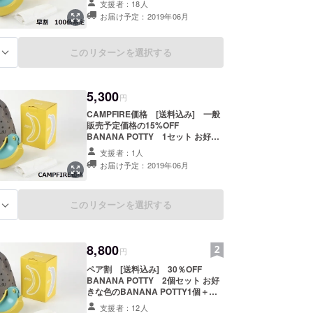
支援者：18人
バッグ1個＋専用ビニール袋10枚 ※
お届け予定：2019年06月
ご注文状況、製造工程上の都合等に
より出荷時期が遅れる場合がありま
す。ご了承ください。 ※色の選択間
このリターンを選択する
る
違いによる返品、交換には応じられ
ません。 必ず画像をご確認の上選択
してください。
5,300
円
CAMPFIRE価格 [送料込み] 一般
販売予定価格の15%OFF
BANANA POTTY 1セット お好き
な色のBANANA POTTY1個＋持ち
支援者：1人
運びに便利な収納バッグ1個＋専用
お届け予定：2019年06月
ビニール袋10枚 ※ご注文状況、製造
工程上の都合等により出荷時期が遅
れる場合があります。ご了承くださ
い。 ※色の選択間違いによる返品、
このリターンを選択する
る
交換には応じられません。 必ず画像
をご確認の上選択してください。
8,800
円
ペア割 [送料込み] 30％OFF
BANANA POTTY 2個セット お好
きな色のBANANA POTTY1個＋持
ち運びに便利な収納バッグ1個＋専
支援者：12人