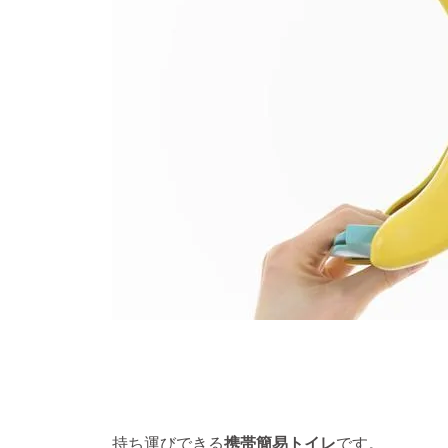
持ち運びできる
携帯簡易トイレ
です。