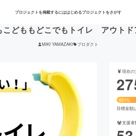
プロジェクトを掲載するには
はじめる
プロジェクトをさがす
もこどももどこでもトイレ アウトド
MIKI YAMAZAKI
プロダクト
注目のリターン
注目の新着プロジェクト
募集終了が近いプロジェクト
も
現在の
音楽
舞台・パフォーマンス
27
ゲーム・サービス開発
フード・飲食店
551%
書籍・雑誌出版
アニメ・漫画
目標金額は5
支援者
チャレンジ
ビューティー・ヘルスケ
53