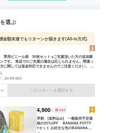
を選ぶ
標金額未達でもリターンが届きます
(All-in方式)
ビニール袋 30枚セット ※ご支援頂いた方の追加購
ンです。 単品でのご支援の場合は応じられません。間違っ
方に関しては返金対応できませんのでご注意ください。 こ
ルは、生分解性ビニールで微生物によって180日後に生分
人
環境保護のためにも専用ビニールでのご使用を推奨しま
：2019年06月
このリターンを選択する
る
4,900
円
残り
82
早割 [送料込み] 一般販売予定価
格の22%OFF BANANA POTTY
1セット お好きな色のBANANA
POTTY1個＋持ち運びに便利な収納