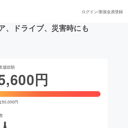
ログイン
/
新規会員登録
ア、ドライブ、災害時にも
うすぐ公開されます
支援総額
プロダクト
5,600
円
ファッション
スポーツ
0,000円
数
ア
ソーシャルグッド
人