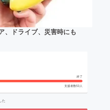
ア、ドライブ、災害時にも
終了
支援者数
53
人
した