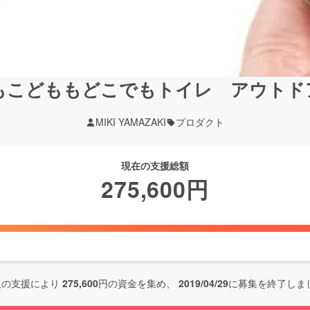
もこどももどこでもトイレ アウトド
MIKI YAMAZAKI
プロダクト
現在の支援総額
275,600
円
人の支援により
275,600
円の資金を集め、
2019/04/29
に募集を終了しま