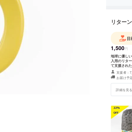
リターン
目
1,500
円
地球に優しい 専用
入用のリター
て支援された
の専用ビニー
支援者：7
解されます。
お届け予定
す。
詳細を見