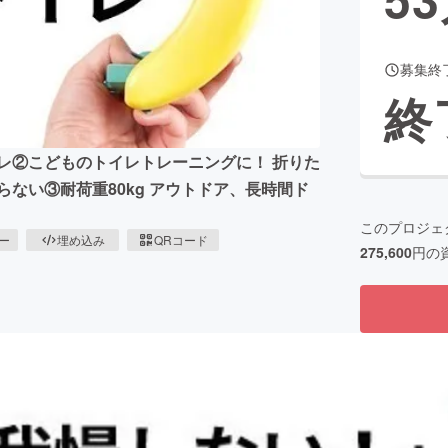
募集終
CAMPFIRE for Social Good
CAMPFIRE Creation
終
CAMPFIREふるさと納税
machi-ya
コミュニティ
レ②こどものトイレトレーニングに！ 折りた
ない③耐荷重80kg アウトドア、長時間ド
このプロジェ
ピー
埋め込み
QRコード
275,600
円の