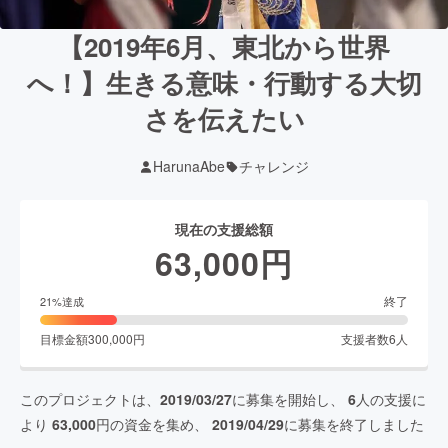
【2019年6月、東北から世界
へ！】生きる意味・行動する大切
さを伝えたい
HarunaAbe
チャレンジ
現在の支援総額
63,000
円
終了
21
%達成
目標金額
300,000
円
支援者数
6
人
このプロジェクトは、
2019/03/27
に募集を開始し、
6
人の支援に
より
63,000
円の資金を集め、
2019/04/29
に募集を終了しました