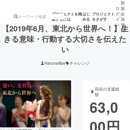
新
ロ
規
グ
会
プロジェクトを掲
はじ
プロジェクト
/
載するには
める
をさがす
イ
員
ン
登
【2019年6月、東北から世界へ！】生
録
きる意味・行動する大切さを伝えた
い
人気のプロ
注目のリ
注目の新着プロ
募集終了が近いプ
もうすぐ公開
ジェクト
ターン
ジェクト
ロジェクト
されます
HarunaAbe
チャレンジ
アート・写真
音楽
現在の支援総
テクノロジー・ガジェット
ゲーム・サ
額
63,0
映像・映画
書籍・雑誌
00
円
ビジネス・起業
チャレンジ