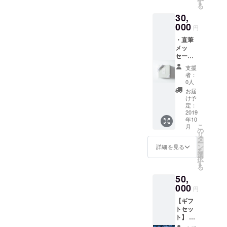
しま
す
る
日相談
しょ
30,
の上決
う。な
定致し
000
んでも
円
ます。
聞いて
・直筆
※仙台市
くださ
メッ
内開催
い！ ★
セージ
※野外も
報告
入り世
しくは
会…
支援
界大会
スタジ
2019年
者：
オリジ
オにて
9月7日
0人
ナル
開催。
(金)19
お届
フォト
※交通費
：00～
け予
ブック
はご負
定：
宮城県
・お礼
2019
担頂き
仙台市
年10
のお手
ます。
内にて
こ
月
紙 ★
※雨天時
の
開催予
リ
フォト
は延期
タ
定。ド
ー
ブック...
の場合
ン
リン
詳細を見る
を
世界大
あり。
選
ク・
択
会や
※ヘアメ
す
ケータ
る
ビュー
イクは
リング
50,
ティ
こちら
付き。
キャン
000
で準
世界大
円
プ中の
備。 ※
会の報
【ギフ
様子が
お持ち
告をさ
トセッ
わかる
のカメ
せて頂
ト】 ☆
一冊に
ラ、携
きま
全面的
仕上げ
帯で撮