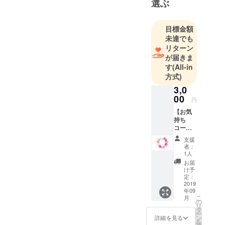
選ぶ
(2018 Miss
Supranation
al Japan 日
目標金額
本大会)
未達でも
＜他＞
リターン
が届きま
♦︎Miss
す
(All-in
Universe
方式)
Japan
3,0
Miyagi ファ
00
円
イナリスト
【お気
TOP5
持ち
♦︎2012ミス東
コース
北学院大学
①】 心
支援
のこ
グランプリ
者：
もった
1人
♦︎第22代 青葉
お礼の
お届
城 護国神社
メッ
け予
セージ
定：
準ミス福娘
(サンク
2019
etc..
年09
スメー
こ
月
ル)
の
リ
タ
ー
ン
詳細を見る
を