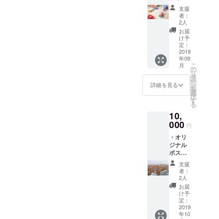
援！！
支援
コー
者：
ス】 ☆
2人
とにか
お届
く阿部
け予
遥奈を
定：
応援し
2019
年09
たい方
こ
月
へ☆ ・
の
リ
直筆
タ
ー
メッ
ン
詳細を見る
を
セージ
選
択
入り世
す
る
界大会
10,
の写真1
枚 ・心
000
円
のこ
・オリ
もった
ジナル
お礼の
ポスト
お手紙
カード1
支援
枚 ・お
者：
礼のお
2人
手紙 ・
お届
心のこ
け予
もった
定：
お礼の
2019
年10
メッ