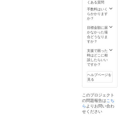
くある質問
キャン
などで
プを含
ご活用
手数料はいく
める世
くださ
らかかります
界大会
い。 ※
か？
期間中
トピッ
に阿部
クは、
目標金額に届
遥奈が
ミスコ
かなかった場
撮影し
ン、健
合どうなりま
た写真
康、美
すか？
を使用
容、生
しデザ
活、道
支援で困った
イン致
徳、メ
時はどこに相
しま
イク、
談したらいい
す。大
私生
ですか？
会の様
活、人
子がわ
生観な
ヘルプページを
かる一
ど様々
見る
冊に仕
なテー
上げま
マから
す。 ★
要相
このプロジェクト
マグ
談。 ※
の問題報告は
こち
カッ
開催時
プ…
期は9月
ら
よりお問い合わ
ビュー
以降。
せください
ティ
★報告
キャン
会ご招
プを含
待券
める世
9/7(金)