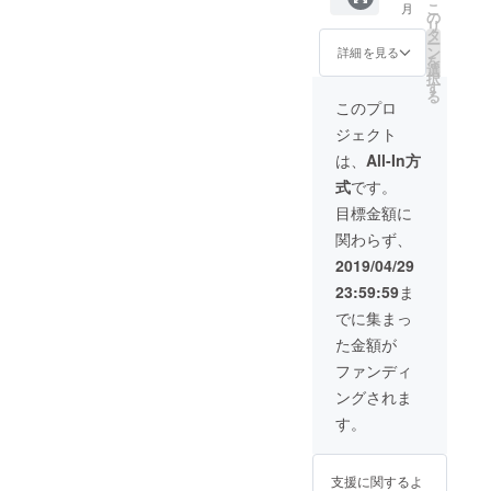
こ
月
会ご招
講演会
の
リ
待券 ★
開催 ・
タ
ー
カレン
世界大
ン
詳細を見る
を
ダー…
会オリ
選
択
ビュー
ジナル
す
る
ティ
フォト
このプロ
キャン
ブック
ジェクト
プを含
・オリ
める世
ジナル
は、
All-In方
界大会
カレン
式
です。
期間中
ダー ・
に阿部
報告会
目標金額に
遥奈が
ご招待
関わらず、
撮影し
券 ・現
たヨー
地のお
2019/04/29
ロッパ
土産 ・
23:59:59
ま
(コソボ)
お茶会
の写真
ご招待
でに集まっ
を使用
・心の
た金額が
しデザ
こもっ
イン致
たお礼
ファンディ
しま
のお手
ングされま
す。 ★
紙 ★イ
フォト
ベント
す。
ブッ
出演／
ク…
講演会
ビュー
開催 イ
支援に関するよ
ティ
ベント