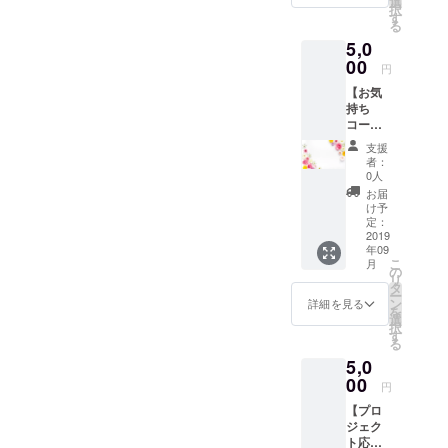
選
択
す
る
5,0
00
円
【お気
持ち
コース
②】 ・
支援
お礼の
者：
お手紙
0人
・心の
お届
こもっ
け予
たお礼
定：
のメッ
2019
年09
セージ
こ
月
(サンク
の
リ
スメー
タ
ー
ル)
ン
詳細を見る
を
選
択
す
る
5,0
00
円
【プロ
ジェク
ト応