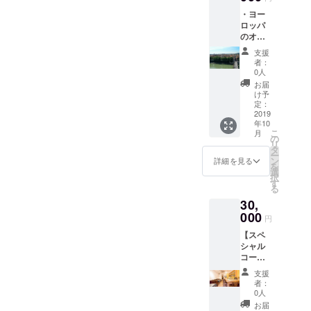
ビュー
・ヨー
ティ
ロッパ
キャン
のオリ
プ中の
ジナル
様子が
支援
カレン
これ一
者：
ダー ・
つで分
0人
お礼の
かるよ
お届
お手紙
う、阿
け予
★世界
部遥奈
定：
大会の
2019
がデザ
年10
期間中
イン致
こ
月
に阿部
しま
の
リ
遥奈が
す。
タ
ー
撮影し
ン
詳細を見る
を
たヨー
選
択
ロッパ
す
る
(コソボ)
30,
の風景
をカレ
000
円
ンダー
【スペ
に盛り
シャル
込み、
コー
作成致
ス】 ☆
しま
支援
実際に
す。
者：
会って
0人
聞いて
お届