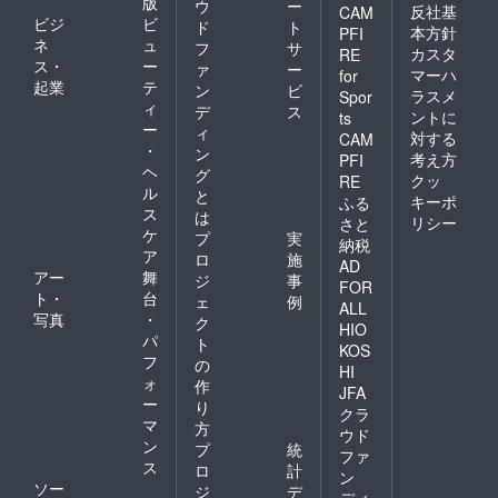
版
ウ
ー
反社基
CAM
ビジ
ビ
ド
ト
本方針
PFI
ネ
ュ
フ
サ
カスタ
RE
ス・
ー
ァ
ー
マーハ
for
起業
テ
ン
ビ
ラスメ
Spor
ィ
デ
ス
ントに
ts
ー
ィ
対する
CAM
・
ン
考え方
PFI
ヘ
グ
クッ
RE
ル
と
キーポ
ふる
ス
は
リシー
さと
ケ
プ
実
納税
ア
ロ
施
AD
アー
舞
ジ
事
FOR
ト・
台
ェ
例
ALL
写真
・
ク
HIO
パ
ト
KOS
フ
の
HI
ォ
作
JFA
ー
り
クラ
マ
方
ウド
ン
プ
統
ファ
ス
ロ
計
ン
ソー
ジ
デ