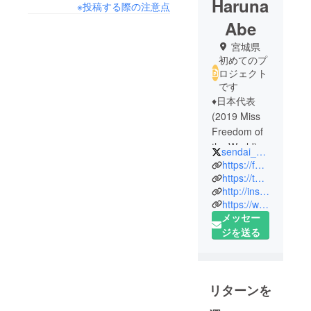
Haruna
※投稿する際の注意点
Abe
宮城県
初めてのプ
ロジェクト
です
♦︎日本代表
(2019 Miss
Freedom of
the World)
sendai_haru
♦︎日本３位&
https://facebook.com/haruna.abe.186
ミスソー
https://twitter.com/sendai_haru
http://instagram.com/missjapan_harunaabe
シャルメ
https://www.fansnet.jp/missjapan-official/posts
ディア賞W受
メッセー
賞(2018
ジを送る
Miss
Cosmopolita
n Japan 日本
大会)
リターンを
♦︎ミス宮城