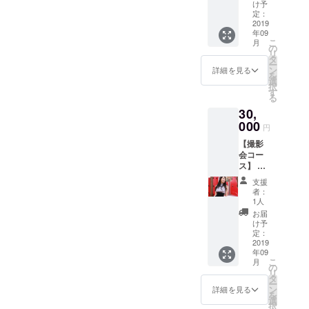
みたい
け予
方へ☆
定：
・お茶
2019
年09
会ご招
こ
月
待 ・報
の
リ
告会ご
タ
ー
招待券
ン
詳細を見る
を
・現地
選
択
のお土
す
る
産 ★お
30,
茶会…
日時は
000
円
後日決
【撮影
定しま
会コー
す。仙
ス】 ☆
台市内
阿部遥
にて開
支援
奈を撮
催予
者：
影して
定。ミ
1人
みたい
スコン
お届
方へ☆
のこ
け予
※1：1
と、こ
定：
個人撮
2019
れまで
年09
影会／
の歩み
こ
月
1h ※ス
などい
の
リ
タッフ
ろいろ
タ
ー
同行あ
一緒に
ン
詳細を見る
を
り ※日
お話し
選
択
時は後