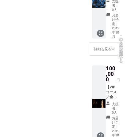
す。 ※
支援
に応援
ます。
影可
交通費
者：
したい
※制作・
能。 ※
0人
はご負
方へ☆
配送状
衣装
担頂き
お届
・ヨー
況によ
も、私
け予
ます。
ロッパ
りお届
定：
服やド
※画像は
のオリ
2019
け時期
レスな
イメー
年10
ジナル
を調整
どこち
ジで
こ
月
カレン
させて
の
らで私
す。
リ
ダー ・
頂く場
タ
物をご
ー
直筆
合がご
ン
用意い
詳細を見る
を
メッ
ざいま
選
たしま
択
セージ
す。
す
す。 ☆
る
入り世
ロケハ
100
界大会
ン希望
オリジ
,00
や衣装
ナル
0
の雰囲
円
フォト
気など
ブック
【VIP
ご要望
・オリ
コース
があれ
ジナル
／全面
ばご相
マグ
から全
談伺い
支援
カップ
力応援
ます。
者：
・現地
スペ
0人
のお土
シャル
お届
産 ・報
コー
け予
告会ご
ス】 ・
定：
招待券
イベン
2019
年10
・お茶
ト出演/