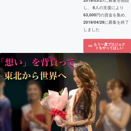
2019/03/27
に募集を開始
し、
6
人の支援により
63,000
円の資金を集め、
2019/04/29
に募集を終了
しました
もう一度プロジェク
トをやってほしい