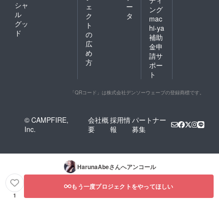
ディ
シャ
ェ
ー
ング
ル
ク
タ
mac
グッ
ト
hi-ya
ド
の
補助
広
金申
め
請サ
方
ポー
ト
「QRコード」は株式会社デンソーウェーブの登録商標です。
© CAMPFIRE,
会社概
採用情
パートナー
Inc.
要
報
募集
HarunaAbe
さんへアンコール
もう一度プロジェクトをやってほしい
1