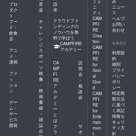
ミュ
み
イン致
プロ
音
請
ニ
ニュー
しま
ダク
楽
求
ティ
ス
す。 ＜
ト
CAM
ヘルプ
報告
クラウドファ
フー
チ
会・お
PFI
お問い
ンディングの
ド・
ャ
茶会に
RE
合わせ
ノウハウを無
飲食
レ
ついて
Crea
料で学ぼう
＞ 交通
店
ン
tion
費はご
各種規定
CAMPFIRE
ジ
CAM
負担頂
アカデミー
アニ
ス
きま
利用規
PFI
メ・
ポ
す。
約
RE
漫画
ー
CA
説
細則
for
ツ
MP
明
プライ
Soci
ファ
映
FI
会
バシー
al
ッ
像
RE
・
ポリ
Goo
ショ
・
ア
相
シー
d
ン
映
カ
談
特定商
CAM
画
デ
会
取引法
PFI
ゲー
書
ミ
に基づ
RE
ム・
籍
ー
く表記
for
サー
・
と
情報セ
Ente
ビス
雑
は
キュリ
rtain
開発
誌
ク
サ
ティ方
men
出
ラ
ポ
針
t