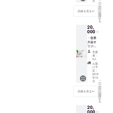
こ
月
セージ
の
リ
(サンク
タ
ー
スメー
ン
詳細を見る
を
ル) ★ポ
選
択
スト
す
る
カード
20,
は、世
界大会
000
円
期間中
・世界
に阿部
大会オ
遥奈が
リジナ
ヨー
ルカレ
ロッパ
支援
ンダー
(コソボ)
者：
・お礼
で撮影
0人
のお手
した現
お届
紙 ★
地の写
け予
ヨー
真を使
定：
ロッパ
2019
用致し
年10
で行わ
ます。
こ
月
れる世
の
リ
界大会
タ
ー
のオリ
ン
詳細を見る
を
ジナル
選
択
カレン
す
る
ダー。
20,
世界大
会や
000
円