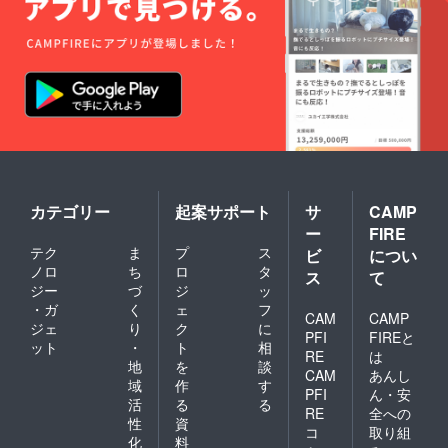
程は後
を使用
日決定
し、現
致しま
地の様
す。 ＜
子がこ
報告
れ一つ
会・お
で分か
茶会に
るよ
ついて
う、阿
＞ 交通
部遥奈
費はご
がデザ
負担頂
イン致
きま
しま
す。 ※
す。 ★
カテゴリー
起案サポート
サ
CAMP
写真は
オリジ
ー
FIRE
イメー
ナルカ
テク
ま
プ
ス
ジで
レン
ビ
につい
す。
ダー 阿
ノロ
ち
ロ
タ
ス
て
部遥奈
ジー
づ
ジ
ッ
が世界
・ガ
く
ェ
フ
大会期
CAM
CAMP
ジェ
り
ク
に
間中に
PFI
FIREと
ット
・
ト
相
撮影し
RE
は
たヨー
地
を
談
CAM
あんし
ロッパ
域
作
す
PFI
ん・安
(コソボ)
活
る
る
の写真
RE
全への
性
資
を使用
コ
取り組
化
料
しデザ