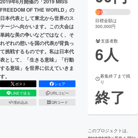
2019年6月開催の「2019 MISS
FREEDOM OF THE WORLD」の
まちづくり・地域活性化
21%
日本代表として東北から世界のス
目標金額は
テージへ向かいます。この大会は
300,000円
CAMPFIRE for Social Good
CAMPFIRE Creation
単純な美の争いなどではなく、そ
CAMPFIREふるさと納税
machi-ya
コミュニティ
支援者数
れぞれの想いを国の代表が背負っ
6
人
て挑戦するものです。私は日本代
表として、「生きる意味」「行動
する意味」を世界に伝えていきま
す。
募集終了まで残
り
ポスト
シェア
終了
LINEで送る
URLコピー
埋め込み
QRコード
このプロジェクトは、