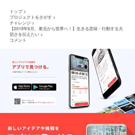
界大会
19:00〜
期間中
仙台市
トップ
>
に阿部
内開
プロジェクトをさがす
>
遥奈が
催、ド
チャレンジ
>
撮影し
リン
たヨー
ク・
【2019年6月、東北から世界へ！】生きる意味・行動する大
ロッパ
ケータ
切さを伝えたい
>
(コソボ)
リング
コメント
の写真
付き。
を使用
★お茶
しデザ
会 日時
イン致
は後日
しま
決定致
す。 ★
しま
報告
す。 ★
会…
世界大
9/7
会オリ
19：00
ジナル
～(金)仙
フォト
台市内
ブック
開催、
ビュー
ドリン
ティ
ク・
キャン
ケータ
プを含
リング
める世
付き。
界大会
★お茶
期間中
会…日
の写真