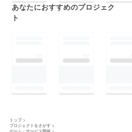
あなたにおすすめのプロジェク
は、パトロン様のお名
前を描きます 20,000
ト
円のリターン コンパ
イル〇ナイト復活祭・
コンパイル〇ナイト復
活祭 参加権です。・
都内で１１月末に開催
します。・復活祭の内
容：にょきにょき大
会、軽食、他
トップ
>
プロジェクトをさがす
>
ゲーム・サービス開発
>