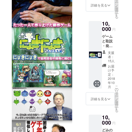
タ
た場合
ー
「にょ
ン
は1/500
詳細を見る
を
きま
選
となり
択
ん」１
す
ます。
る
０個入
※サクセ
10,
り１箱
ス後、
・にょ
000
こちら
円
きまん
が指定
ゲーム
とは、
する
と取説
にょき
メール
・発売
にょき
アドレ
日に
型まん
スへ
支援
Nintend
じゅう
mp3な
者：
oSwitch
です。
15人
どデジ
「にょ
＊
タル
お届
きにょ
「にょ
け予
データ
き宇宙
きま
定：
（1MB
征服
2018
ん」は
以内）
年10
編」
コンパ
を送付
こ
月
パッ
イル〇
の
くださ
リ
ケージ
株式会
タ
い。も
ー
版と、
社の登
ン
詳細を見る
しくは
を
限定取
録商標
選
指定す
択
扱説明
です。
す
る日時
る
書をお
＊「ぷ
（土日
10,
届けし
よま
予定）
ます。
000
ん」は
に電話
円
株式会
いたし
どみの
社D4エ