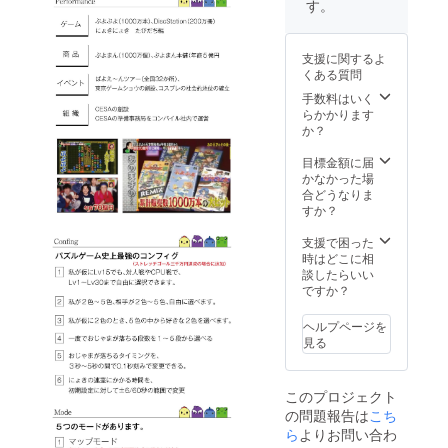
す。
がゲー
ム中で
動きま
支援に関するよ
す。
くある質問
ゲーム
中のコ
手数料はいく
ンフィ
らかかります
グで選
か？
択でき
ます。
目標金額に届
・企業
かなかった場
様の名
合どうなりま
前の付
すか？
いた１
０エリ
支援で困った
アの寄
時はどこに相
り道が
談したらいい
マップ
ですか？
モード
に入り
ヘルプページを
ます。
見る
・ゲー
ム中の
スタッ
このプロジェクト
フロー
の問題報告は
こち
ルに
（特
ら
よりお問い合わ
大）サ