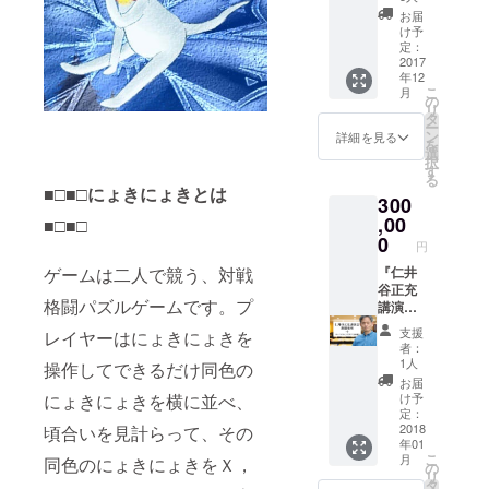
定資料
１７年
以内に
お届
集 ・仁
１２月
お届け
け予
井谷正
末に、
しま
定：
充のサ
イラス
2017
す。
年12
イン色
トレー
こ
月
紙は、
タ壱さ
の
リ
パトロ
んのカ
タ
ー
ン様の
ラーサ
ン
詳細を見る
を
お名前
イン色
選
択
を描き
紙をお
す
る
ます
届けし
■□■□にょきにょきとは
300
ます。
・内
,00
■□■□
容：パ
0
円
トロン
ゲームは二人で競う、対戦
様のお
『仁井
名前
谷正充
格闘パズルゲームです。プ
と、お
講演会
好きな
開催権
支援
レイヤーはにょきにょきを
キャラ
利+コン
者：
を描き
パイル
1人
操作してできるだけ同色の
ます。
〇クラ
お届
＊この
ブ(100
にょきにょきを横に並べ、
け予
色紙は
冊)』 仁
定：
イメー
井谷正
2018
頃合いを見計らって、その
年01
ジで
充を講
こ
月
同色のにょきにょきをＸ，
す。壱
演会に
の
リ
さんの
呼べる
タ