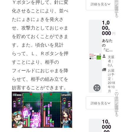
Ｙボタンを押して、針に変
ー
サイン
権利
ン
詳細を見る
を
もイ
と、コ
選
化させることにより、並べ
択
メージ
ンパイ
す
る
です。
ル〇ク
たにょきにょきを発火さ
1,0
近日、
ラブ100
画像を
冊をプ
00,
せ、攻撃力としておじゃま
壱さん
レゼン
000
円
を貯めておくことができま
の直筆
ト。
サンプ
ABCラ
あなた
す。また、頃合いを見計
ル色紙
ジオ
の
と差し
23:00か
「にょ
らって、Ｌ、Ｒボタンを押
替えま
ら
きにょ
支援
す。
OA「大
き」を
すことにより、相手の
者：
阪ぴか
入れま
0人
ぴか
す。 ・
フィールドにおじゃまを降
お届
団」の
あなた
け予
らせて、相手の組み立てを
番組で
の描い
定：
の提案
た６種
2018
妨害することができます。
年10
を実行
類の
こ
月
しまし
にょき
の
リ
た。 ※
がゲー
タ
ー
講演会
ム中で
ン
詳細を見る
を
当日の
動きま
選
択
交通費
す。
す
る
は別途
ゲーム
10,
ご用意
中のコ
くださ
ンフィ
000
い。 講
グで選