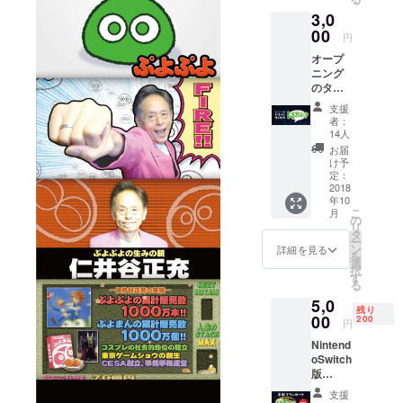
キャン囲碁
3,0
ネット」に
00
円
土日いたり
オープ
します。カ
ニング
ラオケには
のタイ
トルを
週一回くら
支援
喋る権
者：
いいってま
利。 ※
14人
す。
応募頂
お届
いた音
け予
声は、
定：
全員分
2018
年10
ゲーム
こ
月
に入り
の
リ
ます。
タ
ー
1/2の確
ン
詳細を見る
を
率で正
選
択
規の
す
る
「にょ
5,0
きにょ
残り
き」と
00
200
円
いうタ
Nintend
イトル
oSwitch
が再生
版
されま
「にょ
す。残
支援
きにょ