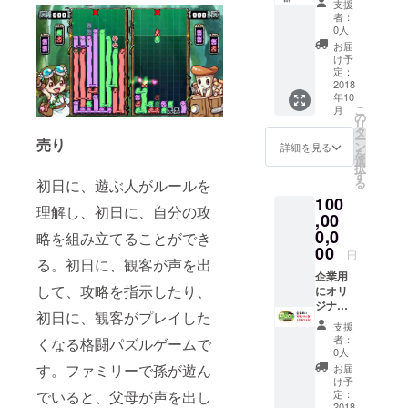
支援
ジュー
・100万
者：
ルの都
円コー
0人
合上、
スの内
お届
こちら
容も
け予
のリ
セット
定：
ターン
で付き
2018
の講演
年10
ます。
こ
会稼働
月
・あな
の
リ
は2018
たの考
タ
ー
年にな
売り
えたサ
ン
詳細を見る
を
りま
ブタイ
選
択
す。ご
トルが
す
る
初日に、遊ぶ人がルールを
了承く
ゲーム
ださ
100
中に入
理解し、初日に、自分の攻
い。閉
りま
,00
じる
す。
0,0
略を組み立てることができ
ゲーム
00
円
中のコ
る。初日に、観客が声を出
ンフィ
企業用
して、攻略を指示したり、
グで選
にオリ
択でき
ジナル
初日に、観客がプレイした
ます。
を１万
支援
ノーマ
本をつ
者：
くなる格闘パズルゲームで
ルモー
くる ・
0人
ドで
あなた
す。ファミリーで孫が遊ん
お届
は、１
の考え
け予
０回に
たサブ
でいると、父母が声を出し
定：
一回の
タイト
2018