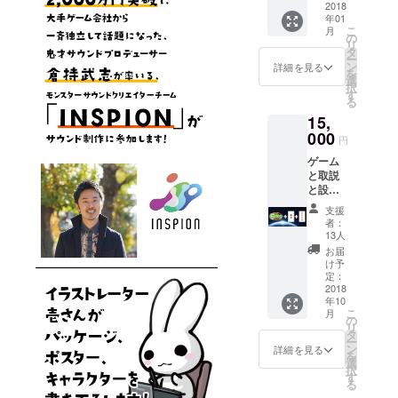
名 にょ
2018
「ぷよ
年01
きまん
ぷよ」
こ
月
を一箱
は株式
の
リ
プレゼ
会社セ
タ
ー
ントす
ガゲー
ン
詳細を見る
を
るため
ムスの
選
択
に仁井
登録商
す
る
谷正充
標で
15,
が直接
す。
パトロ
000
円
ンさん
ゲーム
にお届
と取説
けしま
と設定
す。 ※
資料 ・
新松戸
支援
発売日
から交
者：
に
通機関
13人
Nintend
で1時間
お届
oSwitch
越える
け予
「にょ
方は交
定：
きにょ
2018
通費を
年10
き宇宙
別途ご
こ
月
征服
用意く
の
リ
編」
ださ
タ
ー
パッ
い。 ※
ン
詳細を見る
を
ケージ
パトロ
選
択
版と、
ンさん
す
る
限定取
が同地