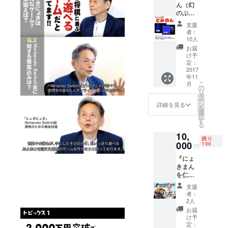
ますの
ん（幻
ンター
で、そ
のぷよ
プライ
の通話
ぷよ零
ズの登
から録
支援
MSX２
録商標
者：
音いた
版） あ
です。
10人
しま
の幻の
お届
す。電
ぷよぷ
け予
話希望
よ零を
定：
の方は
倉庫か
2017
メッ
年11
ら発
セージ
こ
月
見！
の
に「電
リ
MSX2R
タ
話希
ー
OM版と
ン
詳細を見る
望」と
を
して
選
記載く
択
「どみ
す
ださ
る
のん」
い。
10,
復活。
残り
クリア
000
100
円
する
『にょ
と、開
きまん
発動機
を仁井
とその
谷正充
変遷が
支援
が直接
グラ
者：
お届け
フィッ
2人
しま
クで読
お届
す。』
めま
け予
限定100
す。 ＊
定：