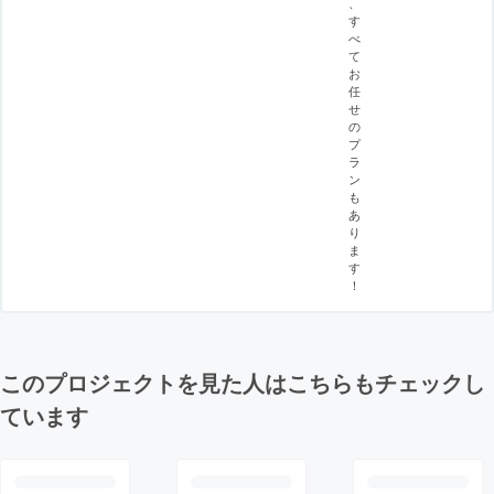
、
す
べ
て
お
任
せ
の
プ
ラ
ン
も
あ
り
ま
す
！
このプロジェクトを見た人はこちらもチェックし
ています