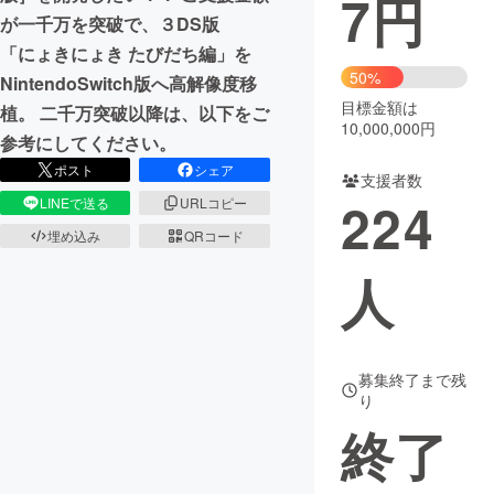
7
円
が一千万を突破で、３DS版
まちづくり・地域活性化
「にょきにょき たびだち編」を
50%
NintendoSwitch版へ高解像度移
目標金額は
CAMPFIRE for Social Good
CAMPFIRE Creation
植。 二千万突破以降は、以下をご
10,000,000円
参考にしてください。
CAMPFIREふるさと納税
machi-ya
コミュニティ
ポスト
シェア
支援者数
224
LINEで送る
URLコピー
埋め込み
QRコード
人
募集終了まで残
り
終了