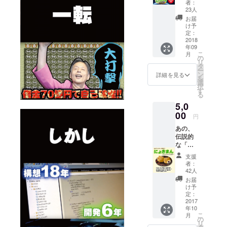
りの1/2
者：
き 宇宙
の確率
23人
征服
で「ご
お届
編」発
支援者
け予
売一ヶ
様の声
定：
月前
2018
をラン
年09
に、早
ダム選
こ
月
期割引
出」い
の
リ
ダウン
たしま
タ
ー
ロード
す。例
ン
詳細を見る
を
キーを
えば
選
択
提供し
「ご支
す
る
ます。
援者様
5,0
の声の
00
ランダ
円
ム選
あの、
出」は
伝説的
200人の
な「ぷ
ご支援
よま
者様が
支援
ん」の
いた場
者：
復活！
合は
42人
その名
1/200と
お届
も
なりま
け予
「にょ
定：
す。500
きま
2017
人のご
年10
ん」で
支援者
こ
月
す。 ・
の
様がい
リ
限定