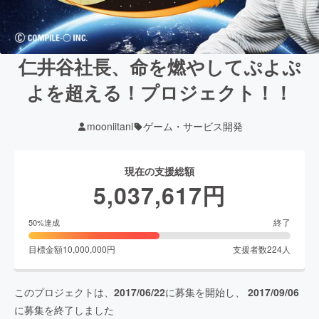
仁井谷社長、命を燃やしてぷよぷ
よを超える！プロジェクト！！
mooniitani
ゲーム・サービス開発
現在の支援総額
5,037,617
円
終了
50
%達成
目標金額
10,000,000
円
支援者数
224
人
このプロジェクトは、
2017/06/22
に募集を開始し、
2017/09/06
に募集を終了しました