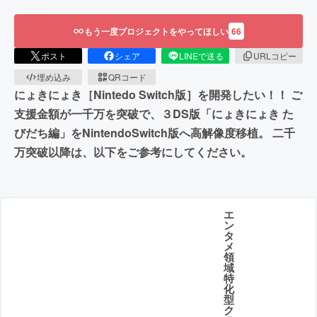
もう一度プロジェクトをやってほしい
66
ポスト
シェア
LINEで送る
URLコピー
埋め込み
QRコード
にょきにょき［Nintedo Switch版］を開発したい！！ ご
支援金額が一千万を突破で、３DS版「にょきにょき た
びだち編」をNintendoSwitch版へ高解像度移植。 二千
万突破以降は、以下をご参考にしてください。
エ
ン
タ
メ
領
域
特
化
型
ク