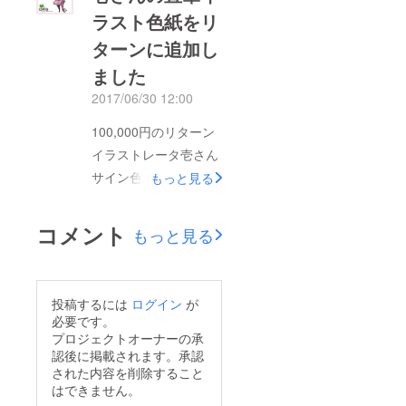
ラスト色紙をリ
ターンに追加し
ました
2017/06/30 12:00
100,000円のリターン
イラストレータ壱さん
サイン色紙・２０１７
もっと見る
年１２月末に、イラス
トレータ壱さんのカ
コメント
もっと見る
ラーサイン色紙をお届
けします。・内容：パ
トロン様のお名前と、
投稿するには
ログイン
が
お好きなキャラを描き
必要です。
ます。＊この色紙はイ
プロジェクトオーナーの承
認後に掲載されます。承認
メージです。壱さんの
された内容を削除すること
サインもイメージで
はできません。
す。近日、画像を壱さ