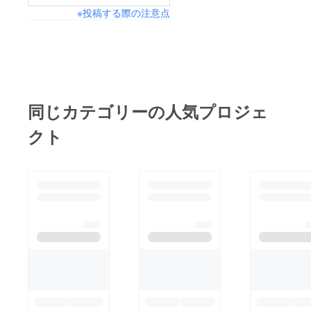
※投稿する際の注意点
んの直筆サンプル色紙
と差し替えます。
50,000円のリターン
仁井谷正充サイン色紙
＋３万円コース・２０
１８年１０月末に、仁
同じカテゴリーの人気プロジェ
井谷正充サイン色紙と
クト
３万円コースをお届け
します。３万円コー
ス：ポスターとにょき
まんとスタッフロール
（小）、タイトルを喋
る権利とコンパイル〇
クラブ（コンクラ）と
「にょきにょき宇宙征
服編」パッケージ版と
取説と設定資料集・仁
井谷正充のサイン色紙