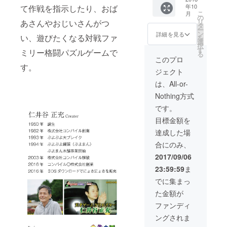
確率で
年10
て作戦を指示したり、おば
ルが
こ
月
表示さ
ゲーム
の
リ
あさんやおじいさんがつ
れるこ
中に入
タ
ー
とがあ
りま
ン
詳細を見る
い、遊びたくなる対戦ファ
を
りま
す。
選
択
す。 ・
ゲーム
す
ミリー格闘パズルゲームで
る
あなた
中のコ
このプロ
の描い
ンフィ
す。
ジェクト
た６種
グで選
類の
択でき
は、All-or-
にょき
ます。
Nothing方式
がゲー
ノーマ
ム中で
ルモー
です。
動きま
ドで
目標金額を
す。
は、１
ゲーム
０回に
達成した場
中のコ
一回の
合にのみ、
ンフィ
確率で
グで選
表示さ
2017/09/06
択でき
れるこ
23:59:59
ま
ます。
とがあ
りま
でに集まっ
す。 ・
た金額が
あなた
の描い
ファンディ
た６種
ングされま
類の
にょき