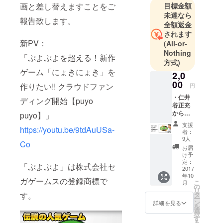
画と差し替えますことをご
目標金額
ンディング
未達なら
を利用して
報告致します。
全額返金
調達しま
されます
す。皆さま
新PV：
(All-or-
のご支援を
Nothing
「ぷよぷよを超える！新作
方式)
お待ちして
ゲーム「にょきにょき」を
おります！
2,0
00
作りたい!! クラウドファン
円
にょきにょ
・仁井
ディング開始【puyo
谷正充
きを沢山売
からお
puyo】」
るためコン
礼のダ
支援
パイル〇株
https://youtu.be/9tdAuUSa-
イレク
者：
トメー
式会社を創
9人
Co
ルを差
お届
りました。
し上げ
け予
元専門学校
ます。
定：
「ぷよぷよ」は株式会社セ
2017
の講師。
年10
ガゲームスの登録商標で
こ
ゲーム概論
月
の
リ
など。ネッ
す。
タ
ー
ン
詳細を見る
トゲームは
を
選
択
囲碁「ユー
す
る