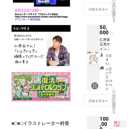
リ
ンパイ
タ
ー
ル〇ク
ン
詳細を見る
を
ラブ
選
択
（コン
す
る
クラ）
50,
と
「にょ
000
円
きにょ
仁井谷
き宇宙
正充サ
征服
イン色
編」
紙＋３
パッ
支援
万円
ケージ
者：
コース
版と取
4人
・２０
説と設
お届
１８年
定資料
け予
１０月
集 ・発
定：
末に、
2018
売日
年10
仁井谷
に、イ
こ
月
正充サ
ラスト
の
リ
イン色
レー
タ
ー
紙と３
ター壱
ン
詳細を見る
を
万円
さん書
選
択
コース
下ろし
す
る
をお届
限定ポ
100
けしま
スター
す。 ３
■□■□イラストレーター村長
,00
と
残り
100
万円
「にょ