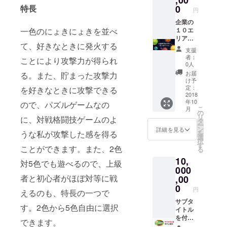
,00
演の題
択でき
特長
0
円
目：①
ます。
ぷよぷ
・ゲー
企業の
よから
ム中の
一色のにょきにょきを並べ
１０エ
の栄光
スタッ
リアの
て、好きなときに発火する
と奈落
フロー
寄り道
支援
そして
ルに
をつく
者：
ことにより攻撃力が得られ
再生
（特
る ・
0人
へ。題
大）サ
100万円
お届
る。また、貯まった攻撃力
目つい
イズで
コース
け予
てはご
記載さ
の内容
定：
を好きなときに攻撃できる
相談あ
れま
もセッ
2018
りで
す。
年10
トで付
ので、パズルゲームなの
こ
月
す。講
きま
の
リ
に、対戦格闘技ゲームのよ
演会の
す。 ・
タ
ー
月日は
企業様
ン
詳細を見る
うな私が攻撃した感を得る
を
購入後
の名前
選
択
に相談
の付い
す
ことができます。また、2色
る
にて決
た１０
定。日
10,
エリア
対5色でも遊べるので、上級
程は平
の寄り
000
日が押
道が
者と初心者がほぼ対等に戦
,00
さえや
マップ
0
円
すく
えるのも、特長の一つで
モード
なって
に入り
サブタ
す。2色から5色自由に選択
おりま
ます。
イトル
す。 ※
を付け
できます。
スケ
る権利