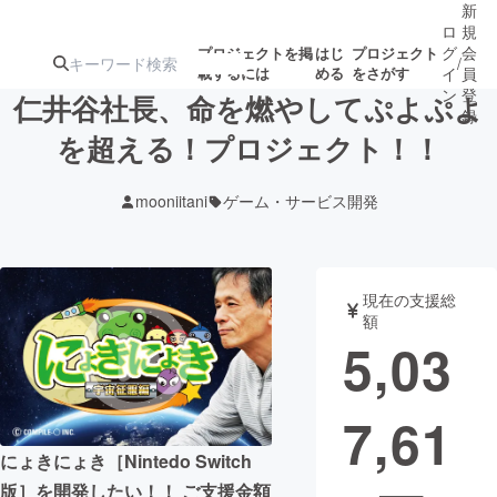
新
ロ
規
グ
会
プロジェクトを掲
はじ
プロジェクト
/
載するには
める
をさがす
イ
員
ン
登
仁井谷社長、命を燃やしてぷよぷよ
録
を超える！プロジェクト！！
人気のプロ
注目のリ
注目の新着プロ
募集終了が近いプ
もうすぐ公開
mooniitani
ゲーム・サービス開発
ジェクト
ターン
ジェクト
ロジェクト
されます
アート・写真
音楽
現在の支援総
額
5,03
テクノロジー・ガジェット
ゲーム・サ
7,61
映像・映画
書籍・雑誌
にょきにょき［Nintedo Switch
ビジネス・起業
チャレンジ
版］を開発したい！！ ご支援金額