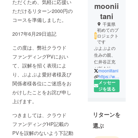
ただくため、気軽に応援い
moonii
ただけるリターン2000円の
tani
コースを準備しました。
千葉県
初めてのプ
2017年6月29日追記
ロジェクト
です
この度は、弊社クラウド
ぷよぷよの
生みの親、
ファンディングPVにおい
仁井谷正充
て、誤解を招く表現によ
が新会社コ
mooniitani
り、ぷよぷよ愛好者様及び
ンパイル○を
https://www.compile-o.com/uchu
立ち上げ復
メッセー
関係者様各位にご迷惑をお
活!!
ジを送る
かけしたことをお詫び申し
Nintendo
上げます。
Switch版
「にょき
リターンを
つきましては、クラウド
にょき」の
開発資金の
ファンディングHP記載の
選ぶ
一部を、ク
PVを誤解のないよう下記動
ラウドファ