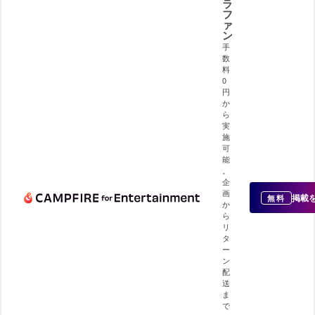
ラ
フ
ァ
ン
手
数
料
0
円
か
ら
実
施
可
能
。
企
画
掲載
無料
か
ら
リ
タ
ー
ン
配
送
ま
で