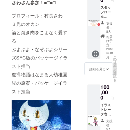
0
円
さわさん参加！■□■□
コー
きにょ
ス：ポ
スタッ
き宇宙
スター
フロー
征服
プロフィール：村長さわ
とにょ
ル
編」
きまん
（大）
パッ
３児のオカン
支援
とス
＋３万
ケージ
者：
タッフ
コース
版と取
8人
酒と焼き肉をこよなく愛す
ロール
・３万
説と設
お届
（小）
円コー
る
定資料
け予
、タイ
スとの
集をお
定：
ぷよぷよ・なぞぷよシリー
トルを
違い
2018
届けし
年10
喋る権
は、
ます。
こ
ズSFC版のパッケージイラ
月
利とコ
ゲーム
・ゲー
の
リ
ンパイ
中のス
ム中の
タ
スト担当
ー
ル〇ク
タッフ
スタッ
ン
詳細を見る
を
ラブ
ロール
フロー
選
魔導物語はなまる大幼稚園
択
（コン
記載が
ルにあ
す
る
クラ）
小さい
なたの
児の原案・パッケージイラ
100
と
サイズ
名前が
スト担当
「にょ
ではな
,00
（小）
きにょ
く、と
サイズ
0
円
き宇宙
ても大
で記載
征服
きなサ
イラス
されま
編」
イズで
トレー
す。 ・
パッ
記載さ
タ壱さ
にょき
ケージ
れま
んサイ
まんは
支援
版と取
す。
ン色紙
発売後
者：
説と設
・２０
一か月
5人