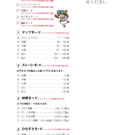
せください
イズで
記載さ
れま
す。こ
こまで
通常ダ
ウン
ロード
版/パッ
ケージ
版に入
りま
す。 ・
企業様
限定
パッ
ケージ
版一万
本の発
売日に
お届け
しま
す。