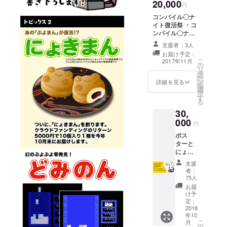
20,000
扱説明
域で多
円
書と限
数の時
コンパイル〇ナ
定設定
は、パ
イト復活祭 ・コ
資料集
トロン
ンパイル〇ナイ
をお届
さんの
ト復活祭 参加
けしま
お住ま
支援者：3人
権です。 ・都内
す。
いの最
お届け予定：
で１１月末に開
寄りの
こ
2017年11月
の
催します。 ・復
駅に集
リ
タ
活祭の内容：
合し
ー
ン
にょきにょき大
詳細を見る
て、仁
を
選
会、軽食、他
井谷正
択
す
充がお
る
届けし
30,
するこ
000
円
とをご
相談さ
ポス
せてく
ターと
ださ
にょき
い。
まんと
支援
スタッ
者：
フロー
75人
ル
お届
（小）
け予
、タイ
定：
トルを
2018
年10
喋る権
こ
月
利とコ
の