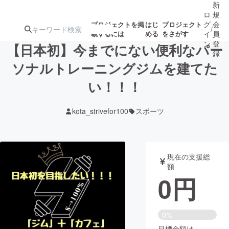
新
ロ
規
グ
会
プロジェクトを掲
はじ
プロジェクト
/
載するには
める
をさがす
イ
員
ン
登
【日本初】今までにない便利なパー
録
ソナルトレーニングジムを建てた
い！！！
人気のプロ
注目のリ
注目の新着プロ
募集終了が近いプ
もうすぐ公開
ジェクト
ターン
ジェクト
ロジェクト
されます
kota_strivefor100
スポーツ
アート・写真
音楽
現在の支援総
テクノロジー・ガジェット
ゲーム・サ
額
0
円
映像・映画
書籍・雑誌
0%
ビジネス・起業
チャレンジ
目標金額は