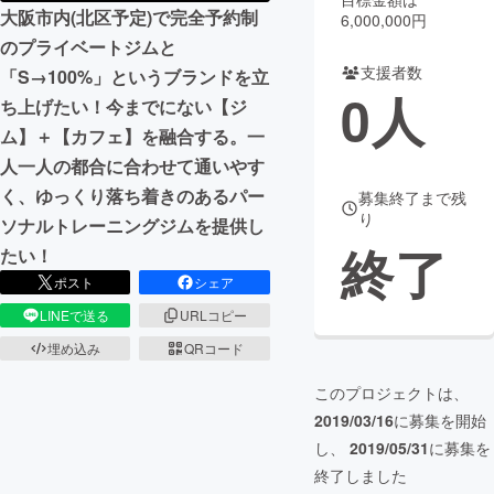
大阪市内(北区予定)で完全予約制
6,000,000円
まちづくり・地域活性化
のプライベートジムと
支援者数
「S→100%」というブランドを立
0
人
ち上げたい！今までにない【ジ
CAMPFIRE for Social Good
CAMPFIRE Creation
ム】＋【カフェ】を融合する。一
CAMPFIREふるさと納税
machi-ya
コミュニティ
人一人の都合に合わせて通いやす
く、ゆっくり落ち着きのあるパー
募集終了まで残
り
ソナルトレーニングジムを提供し
終了
たい！
ポスト
シェア
LINEで送る
URLコピー
埋め込み
QRコード
このプロジェクトは、
2019/03/16
に募集を開始
し、
2019/05/31
に募集を
終了しました