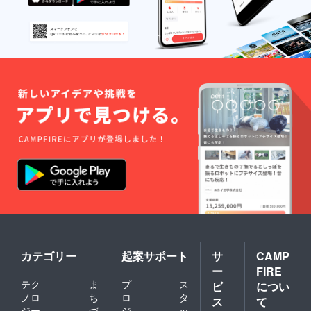
カテゴリー
起案サポート
サ
CAMP
ー
FIRE
テク
ま
プ
ス
ビ
につい
ノロ
ち
ロ
タ
ス
て
ジー
づ
ジ
ッ