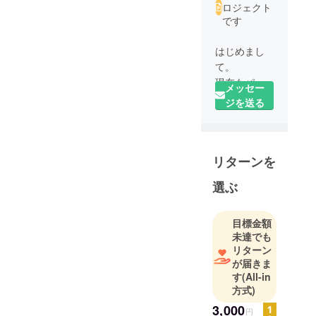
ロジェクト
です
はじめまし
て。
現在もパー
メッセー
ソナルト
ジを送る
レーナーと
して活動し
ておりま
リターンを
す、
kouta(25歳)
選ぶ
です。
今年も大会
目標金額
未達でも
の優勝を目
リターン
指し、お食
が届きま
事、トレー
す
(All-in
ニング頑
方式)
張っており
3,000
円
ます！