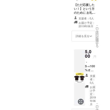
【ただ応援した
Twitterは
い！】という方
持ってない
のために お礼の
のでインス
メッセージを送
支援者：0人
らせて頂きま
タの方を見
お届け予定：
す！
こ
2019年06月
て頂けたら
の
リ
さらに僕の
タ
ー
ン
詳細を見る
ことを分か
を
選
択
ると思いま
す
る
す！
5,0
毎日トレー
00
円
ニング欠か
・
さず頑張っ
S→100
てますので
%オリ
ジナルT
よかったら
支援
シャツ1
者：
見てみてく
枚 サイ
0人
ズは
ださい。筋
お届
S,M,L,X
け予
トレのこと
L(日本
定：
しかないで
サイズ)
2019
年06
・お礼
す(笑)
こ
月
のメッ
の
グルメも大
リ
セージ