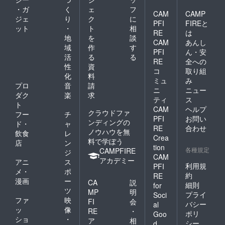
・ガ
く
ェ
フ
CAM
CAMP
ジェ
り
ク
に
PFI
FIREと
ット
・
ト
相
RE
は
地
を
談
CAM
あんし
域
作
す
PFI
ん・安
活
る
る
RE
全への
性
資
コ
取り組
化
料
ミュ
み
プロ
音
請
ニ
ニュー
ダク
楽
求
ティ
ス
ト
CAM
ヘルプ
クラウドファ
フー
チ
PFI
お問い
ンディングの
ド・
ャ
RE
合わせ
ノウハウを無
飲食
レ
Crea
料で学ぼう
店
ン
tion
各種規定
CAMPFIRE
ジ
CAM
アカデミー
アニ
ス
利用規
PFI
メ・
ポ
約
RE
漫画
ー
CA
説
細則
for
ツ
MP
明
プライ
Soci
ファ
映
FI
会
バシー
al
ッ
像
RE
・
ポリ
Goo
ショ
・
ア
相
シー
d