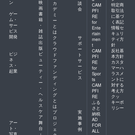
ン
映
カ
談
特定商
CAM
画
デ
会
取引法
PFI
ゲー
書
ミ
に基づ
RE
ム・
籍
ー
く表記
for
サー
・
と
情報セ
Ente
ビス
雑
は
キュリ
rtain
開発
誌
ク
サ
ティ方
men
出
ラ
ポ
針
t
版
ウ
ー
反社基
CAM
ビジ
ビ
ド
ト
本方針
PFI
ネ
ュ
フ
サ
カスタ
RE
ス・
ー
ァ
ー
マーハ
for
起業
テ
ン
ビ
ラスメ
Spor
ィ
デ
ス
ントに
ts
ー
ィ
対する
CAM
・
ン
考え方
PFI
ヘ
グ
クッ
RE
ル
と
キーポ
ふる
ス
は
リシー
さと
ケ
プ
実
納税
ア
ロ
施
AD
アー
舞
ジ
事
FOR
ト・
台
ェ
例
ALL
写真
・
ク