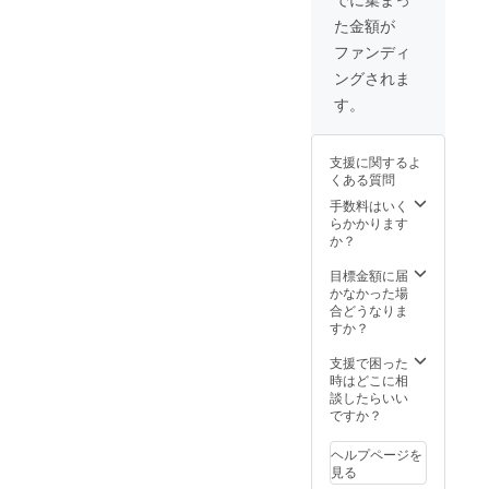
10品 ・
た金額が
お礼の
動画を
ファンディ
送らせ
ングされま
て頂き
ます。
す。
・合同
トレー
ニング
支援に関するよ
参加券
くある質問
・名前
をジム
手数料はいく
HPや
らかかります
YouTub
か？
eの動画
にて協
目標金額に届
賛者と
かなかった場
して掲
合どうなりま
載しま
すか？
す。
支援で困った
時はどこに相
談したらいい
ですか？
ヘルプページを
見る