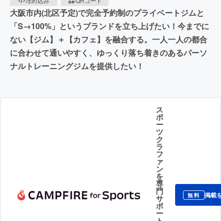
埋め込み
QRコード
大阪市内(北区予定)で完全予約制のプライベートジムと
「S→100%」というブランドを立ち上げたい！今までに
ない【ジム】＋【カフェ】を融合する。一人一人の都合
に合わせて通いやすく、ゆっくり落ち着きのあるパーソ
ナルトレーニングジムを提供したい！
ス
ポ
ー
ツ
ク
ラ
フ
ァ
ン
を
専
門
掲載
無料
サ
ポ
ー
ト