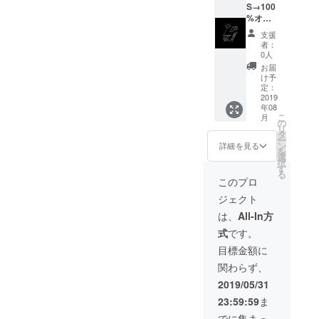
にて協
指導
S→100
賛者と
(3ヶ月
%オリ
して掲
間) ・カ
ジナルT
支援
載しま
フェメ
シャツ1
者：
す。
ニュー
枚 サイ
0人
5品 ・
ズは
お届
お礼の
S,M,L,X
け予
動画を
L(日本
定：
送らせ
サイズ)
2019
年08
て頂き
・パー
こ
月
ます。
ソナル
の
リ
・名前
6ヶ月間
タ
ー
をジム
通い放
ン
詳細を見る
を
HPや
題(１回
選
択
YouTub
60分)＋
す
る
eの動画
カウン
このプロ
にて協
セリン
ジェクト
賛者と
グ ・食
して掲
事のア
は、
All-In方
載しま
ドバイ
式
です。
す。
スやオ
ンライ
目標金額に
ンコー
関わらず、
チング
(6ヶ月
2019/05/31
間) ・カ
23:59:59
ま
フェメ
ニュー
でに集まっ