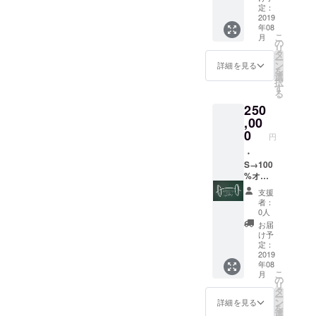
せて頂
L(日本
定：
きま
サイズ)
2019
年08
す。
・パー
こ
月
ソナル
の
リ
１ヶ月
タ
ー
通い放
ン
詳細を見る
を
題(１回
選
択
60分)＋
す
る
カウン
250
セリン
グ ・カ
,00
フェメ
0
円
ニュー
1品 ・
・
食事の
S→100
アドバ
%オリ
イスや
ジナルT
支援
オンラ
シャツ1
者：
イン
枚 サイ
0人
コーチ
ズは
お届
ング
S,M,L,X
け予
(１ヶ月
L(日本
定：
間) ・お
サイズ)
2019
年08
礼の
・パー
こ
月
メッ
ソナル
の
リ
セージ
２ヶ月
タ
ー
を送ら
通い放
ン
詳細を見る
を
せて頂
題(１回
選