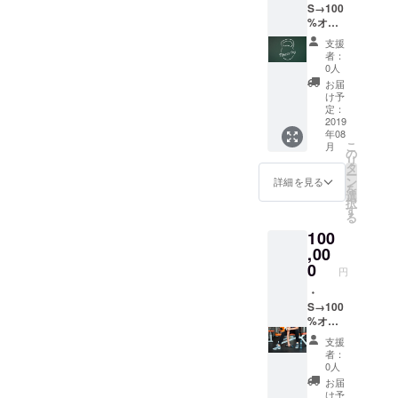
S→100
きま
%オリ
す。
ジナルT
支援
シャツ1
者：
枚 サイ
0人
ズは
お届
S,M,L,X
け予
L(日本
定：
サイズ)
2019
年08
・パー
こ
月
ソナル3
の
リ
回(60
タ
ー
分)＋カ
ン
詳細を見る
を
ウンセ
選
択
リング
す
る
(30分)
100
・食事
のアド
,00
バイス
0
円
やオン
ライン
・
コーチ
S→100
ング(3
%オリ
週間) ・
ジナルT
支援
お礼の
シャツ1
者：
メッ
枚 サイ
0人
セージ
ズは
お届
を送ら
S,M,L,X
け予