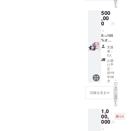
択
きま
60分)＋
す
る
す。 ・
カウン
500
名前を
セリン
ジムHP
グ ・カ
,00
や
フェメ
0
円
YouTub
ニュー
eの動画
3品 ・
・
にて協
食事の
S→100
賛者と
アドバ
%オリ
して掲
イスや
ジナルT
支援
載しま
オンラ
シャツ1
者：
す。
イン
枚 サイ
0人
コーチ
ズは
お届
ング
S,M,L,X
け予
(2ヶ月
L(日本
定：
間) ・お
サイズ)
2019
年08
礼の
・パー
こ
月
メッ
ソナル
の
リ
セージ
3ヶ月分
タ
ー
を送ら
(１回60
ン
詳細を見る
を
せて頂
分)＋カ
選
択
きま
ウンセ
す
る
す。 ・
リング
1,0
名前を
・食事
ジムHP
のアド
00,
残り4
や
バイス
000
円
YouTub
やオン
eの動画
ライン
・