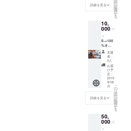
タ
ー
好きなの
を送ら
ン
詳細を見る
を
せて頂
選
で、載せて
択
きま
す
いきたいで
る
す。
10,
す！
000
↓↓↓
円
strive_for_10
・
S→100
0
%オリ
ジナルT
支援
シャツ1
者：
枚 サイ
0人
ズは
お届
S,M,L,X
け予
L(日本
定：
サイズ)
2019
年08
・パー
こ
月
ソナル1
の
リ
回＋カ
タ
ー
ウンセ
ン
詳細を見る
を
リング
選
択
(90分)
す
る
・お礼
50,
のメッ
セージ
000
円
を送ら
・
せて頂