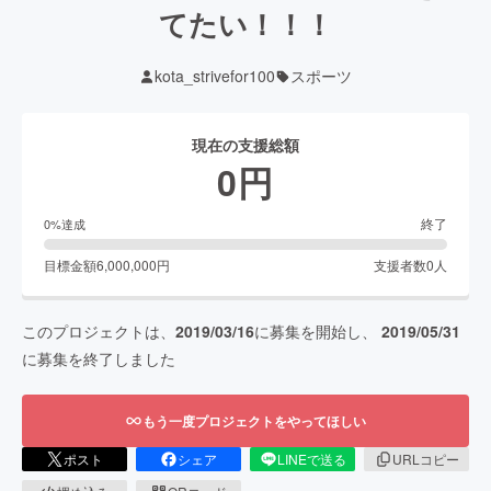
てたい！！！
kota_strivefor100
スポーツ
現在の支援総額
0
円
終了
0
%達成
目標金額
6,000,000
円
支援者数
0
人
このプロジェクトは、
2019/03/16
に募集を開始し、
2019/05/31
に募集を終了しました
もう一度プロジェクトをやってほしい
ポスト
シェア
LINEで送る
URLコピー