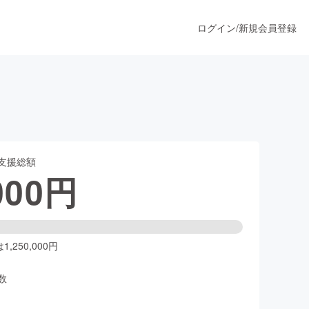
ログイン
/
新規会員登録
うすぐ公開されます
支援総額
プロダクト
000
円
ファッション
スポーツ
,250,000円
数
ア
ソーシャルグッド
人