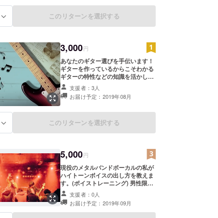
このリターンを選択する
る
3,000
円
あなたのギター選びを手伝います！
ギターを作っているからこそわかる
ギターの特性などの知識を活かし、
あなたのギター選びをお手伝いしま
支援者：3人
す！ 場所は東京御茶ノ水で、時間は
お届け予定：2019年08月
１時間ほどを予定しております。 開
催日程は土日祝日の全日、平日の夕
方以降を予定しております。 ギター
このリターンを選択する
る
に触れたことがないけど、ギターを
始めてみたい！という方は本サービ
スをぜひご利用ください。 【注意事
項】必ずお読みください。 ※スケ
5,000
ジュール調整はメールにて行います
円
ので、 goonguitars@gmail.com の
現役のメタルバンドボーカルの私が
メールを受信できるようにお願いし
ハイトーンボイスの出し方を教えま
ます。 ※スケジュール調整がうまく
す。(ボイストレーニング) 男性限定
いかない場合、お届け予定日が遅れ
で東京都山手線沿線の駅周辺のカラ
る場合がございます。ご了承くださ
支援者：0人
オケにて、2時間マンツーマンでハ
い。 ※ご自身の御茶ノ水までの移動
お届け予定：2019年09月
イトーンボイスの出し方をご指導さ
交通費または宿泊費はご負担くださ
せていただきます。 【注意事項】必
い