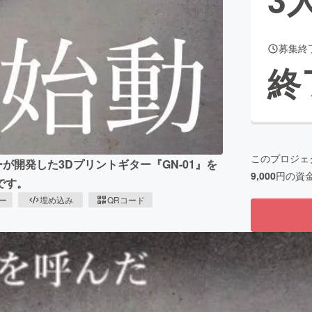
募集終
CAMPFIRE for Social Good
CAMPFIRE Creation
終
CAMPFIREふるさと納税
machi-ya
コミュニティ
このプロジェ
が開発した3Dプリントギター『GN-01』を
9,000
円の資
です。
ピー
埋め込み
QRコード