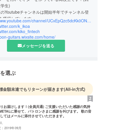
学生)
のYoutubeチャンネルは開始半年でチャンネル登
00を獲得しています。
https://www.youtube.com/channel/UCxEpQzc5dcKk0ONW1e_g9fw
ンターを使わなくてもギターを作ることはできます！
twitter.com/k_ikoa
twitter.com/kiko_fintech
goon-guitars.wixsite.com/home/
フトのほかはSNSグロースハックなどのSNSマー
しても活動しております。
メッセージを送る
は、Twitterの企業広報として3ヶ月で0→220万イ
ョン(ツイートが220万回見られた)の達成。
ンル(国内最大手Youtuberが2011年開始でチャ
数1.6万人)でのYoutube登録者1000任獲得を5ヶ
を選ぶ
止期間があったため、実質約4ヶ月)で達成などがあ
標金額未達でもリターンが届きます
(All-in方式)
します！(全員共通) ご支援いただいた感謝の気持
Y METALに乗せて、パトロンさまに感謝を叫びます。 歌の音
してはメールに添付させていただきます。
人
：2019年09月