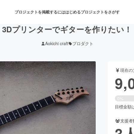
プロジェクトを掲載するには
はじめる
プロジェクトをさがす
3Dプリンターでギターを作りたい！
Aokichi craft
プロダクト
注目のリターン
注目の新着プロジェクト
募集終了が近いプロジェクト
も
現在の
音楽
舞台・パフォーマンス
9,
ゲーム・サービス開発
フード・飲食店
0%
書籍・雑誌出版
アニメ・漫画
目標金額は1
支援者
チャレンジ
ビューティー・ヘルスケ
3