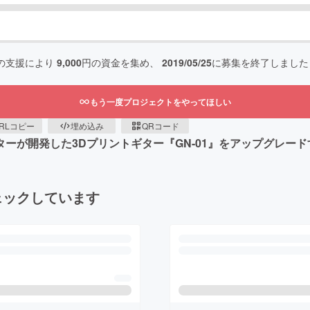
の支援により
9,000
円の資金を集め、
2019/05/25
に募集を終了しました
もう一度プロジェクトをやってほしい
RLコピー
埋め込み
QRコード
イターが開発した3Dプリントギター『GN-01』をアップグレ
ェックしています