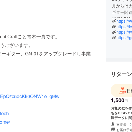
月からは大
ギター関連
録者1,5
3Dプリ
https://
https://
hi Craftこと青木一真です。
https://
ギタークラ
うございます。
ケターと
実績として
ーギター、GN-01をアップグレードし事業
ンプレッシ
マイナージャ
ンネル登録者
リターン
月(活動休
ります。
目
UCxEpQzc5dcKk0ONW1e_g9fw
1,500
円
お礼の歌を作りお届け
ntech
ちをHEAV
源データに関
home/
支援者：0
お届け予定