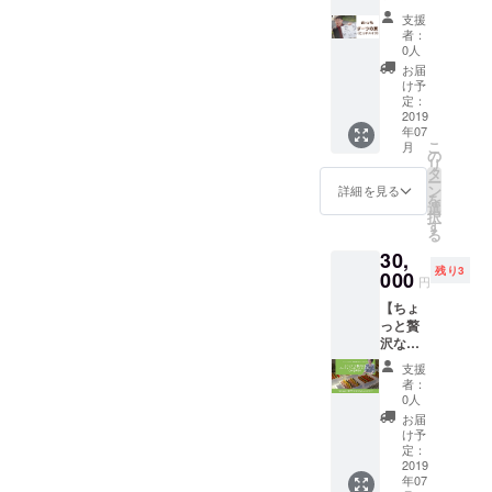
旅】 ク
限：
費は大
支援
ラウド
2019.7.
阪以外
者：
ファン
8〜
0人
の場合
ディン
2020.7.
別途費
お届
グ終了
7まで ※
け予
用がか
後場所
各レン
定：
かって
と日程
2019
タル５
きます
年07
を調整
時間以
・精巧
こ
月
し、 ク
降は追
の
な人工
リ
ラウド
加料金
タ
知能が
ー
ファン
が発生
ン
詳細を見る
搭載さ
を
ディン
いたし
選
れてる
択
グ購入
ます。
す
ため危
る
者様に
険と判
30,
日本地
断した
残り3
図に
000
場合機
円
ダーツ
能停止
【ちょ
をして
もしく
っと贅
頂きま
は相談
沢な時
す。 そ
をなげ
間に！
の刺
かける
支援
パー
さった
者：
ことが
ティで
場所に
0人
ござい
喜ばれ
ヒッチ
お届
ます。
るパー
ハイ
け予
時期は
ティ
ク、歩
定：
クラウ
フード
2019
きで目
ドファ
年07
を作り
指しま
ンディ