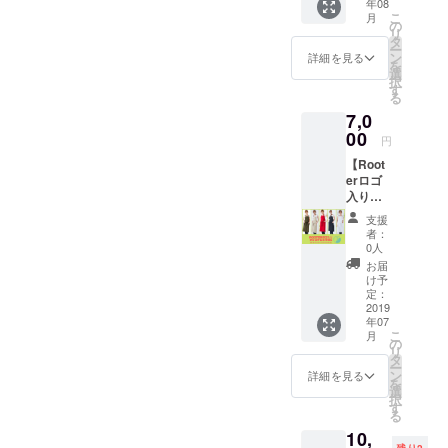
年08
LABO
くさ
回って
こ
月
】 子供
い！」
の
いる不
リ
の頃、
という
タ
確かな
ー
「自分
気持ち
ン
情報で
詳細を見る
を
たちだ
がある
選
はな
択
けルー
日もあ
す
く、実
る
ル」の
ります
際現場
7,0
ゲーム
よね。
で学ば
を作っ
00
そんな
れた リ
円
たり、
面倒く
アル
【Root
使った
さいメ
な”健
erロゴ
りして
イク
康”や”
入り
遊んだ
を、ど
内側か
オリジ
ことは
うせ同
らの
支援
ナルエ
ありま
じ時間
美”に対
者：
プロン
せん
かけて
0人
する情
（特典
か？自
やるな
報も知
お届
付
分たち
ら 周り
け予
ること
き）】
だけの
定：
からの
ができ
Rooter
2019
ルー
評価が
る料理
年07
のロゴ
ルって
上がっ
教室で
こ
月
が入っ
なんだ
の
てくれ
す。 身
リ
たお
か特別
タ
た方が
近にあ
ー
しゃれ
で ワク
ン
嬉し
詳細を見る
る材料
を
なオリ
ワク・
選
い！！
で、簡
択
ジナル
ドキド
す
どうせ
単に健
る
エプロ
キしま
やるな
康にお
10,
ンで
したよ
ら「綺
いしく
残り2