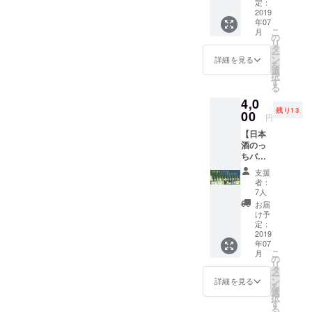
レンタ
定：
ルキッ
2019
年07
チンス
こ
月
ペース
の
リ
利用 1
タ
ー
時間の
ン
詳細を見る
を
割引の
選
択
リター
す
る
ンです
4,0
（定価
残り13
5000
00
円
円） 使
【日本
用期
酒のっ
限：
ちバル
2019.7.
オープ
8〜
支援
ニング
2020.7.
者：
イベン
7まで
7人
ト】 7
※1時間
お届
月13日
以降は
け予
（土）
追加料
定：
19:00〜
2019
金が発
年07
のっち
生いた
こ
月
セレク
しま
の
リ
ト日本
す。
タ
ー
酒飲み
ン
詳細を見る
を
比べ放
選
択
題 人数
す
る
に応じ