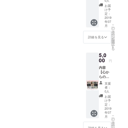
0人
スタッ
し、 必
お届
フとし
要なけ
け予
て立た
れば最
定：
せて頂
2019
初と最
年07
きます
後だけ
こ
月
時間は4
パパっ
の
リ
時間働
と現れ
タ
ー
きま
ます笑
ン
詳細を見る
を
す。 ク
場所
選
択
ラウド
（中崎
す
る
ファン
町or
5,0
ディン
Rooter
グ終了
00
） 日程
円
後 日
はクラ
内容
程、場
ファン
【心か
所、詳
終了後
らの誰
細等調
調整し
得？！
整させ
ます。
支援
企画】
て頂き
者：
テーマ
ます。
0人
は「あ
（日本
お届
なたは
酒が必
け予
普通」
要な場
定：
中島菜
2019
合は別
年07
摘の写
途料金
こ
月
真集つ
となり
の
リ
くりま
ま
タ
ー
す！(笑)
す。）
ン
詳細を見る