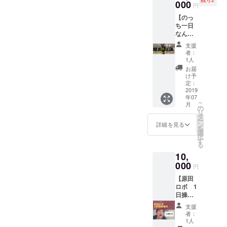
す。 お
000
ね。 し
麗」
料理を
円
好きな
かし大
「かわ
つくる
【のっ
色のエ
人にな
い
ことが
ち一日
プロン
るにつ
い！」
できる
なんで
をお1つ
れ、い
と 言わ
んだ！
もしま
選んで
つのま
れた
という
支援
す】 基
頂くこ
にかや
い！ 今
者：
ことを
本8時間
とがで
らなく
1人
回は、
体感で
勤務 草
きま
なった
そんな
お届
きる、
むしり
す。 カ
「自分
け予
想いを
女性に
からな
ラー：
定：
たち
形にす
おスス
んでも
2019
レッ
ルー
べく今
メのリ
年07
します
ド・ブ
ル」。
回は
ターン
こ
月
（危険
ラッ
の
そんな
「眉
です！
リ
行為、
ク・ホ
タ
今だか
毛」の
場所：
ー
モラル
ワイ
ン
らこそ
詳細を見る
メイク
Rooter
を
に反す
ト・グ
選
くす
方法に
開催日
択
ること
リー
す
ぶって
ついて
時：
る
はしま
ン・
いる
講習・
2019年
10,
せん）
ベー
「子供
実践を
7月27日
クラウ
000
ジュ ☆
心」を
しても
円
（土）
ドファ
特典☆
使って
らう リ
14:00〜
【原田
ンディ
1年間
ゲーム
ターン
17:00
ロボ 1
ング終
Rooter
作りを
を用意
日操縦
了後 場
でオリ
楽しん
しまし
可能権
所、日
ジナル
でみま
た。 講
支援
利】 原
程、詳
エプロ
せん
者：
師はリ
田ロボ
細を調
ンを着
1人
か？ 講
ピー
が1日あ