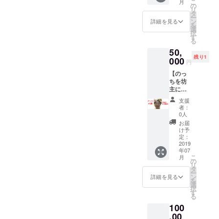
こ
月
ます！
す。 状
の
ング終
リ
（10名
況を実
タ
了後
ー
様
況、連
ン
詳細を見る
メール
を
分）】
絡させ
選
にてご
択
「女子
て頂き
す
相談さ
る
会をし
ます。
せてい
50,
たいけ
終わり
ただき
残り1
ど、料
000
次第写
円
日程調
理を作
真や記
整をさ
【のっ
るのは
録をま
せてい
ちを坊
面倒く
とめた
ただき
主にす
さい…
もの現
ます。
る権
でも居
地の日
支援
よろし
利】 僕
酒屋は
本酒を
者：
くお願
の頭を
落ち着
お届け
0人
いいた
バリカ
かない
しま
お届
しま
ンで場
し…」
す。
け予
す。
所を選
「子ど
定：
ばずバ
2019
もがい
年07
リカン
るから
こ
月
で刈れ
普通の
の
リ
る権利
店はい
タ
ー
です笑
けない
ン
詳細を見る
を
※大阪府
けどお
選
択
以外は
いしい
す
る
交通費
料理を
100
が別途
ママ友
必要で
,00
たちと