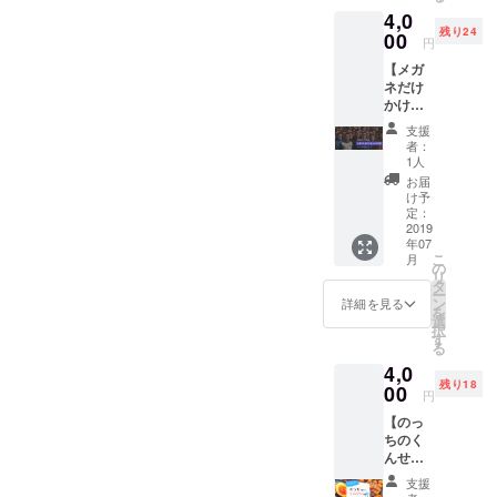
4,0
て12〜
残り24
20種く
00
円
らいで
【メガ
やっ
ネだけ
ちゃお
かけて
うかと
る人だ
思って
支援
けのお
おりま
者：
食事
す笑 燻
1人
会】 自
製や日
お届
分に
本酒の
け予
あった
アテも
定：
リター
2019
作りま
年07
ンがな
す！！
こ
月
かっ
僕は何
の
リ
た… で
かにコ
タ
ー
も俺メ
スプレ
ン
詳細を見る
を
ガネか
します
選
択
けて
笑 場所
す
る
る！ そ
は
4,0
んなあ
Rooter
残り18
なたに
00
で開催
円
ピッタ
いたし
【のっ
リなリ
ます。
ちのく
ターン
んせい
です。
教室】
度の有
支援
燻製を
無・レ