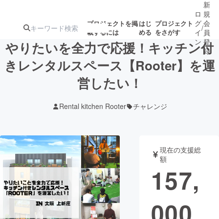
新
ロ
規
グ
会
プロジェクトを掲
はじ
プロジェクト
/
載するには
める
をさがす
イ
員
ン
登
やりたいを全力で応援！キッチン付
録
きレンタルスペース【Rooter】を運
営したい！
人気のプロ
注目のリ
注目の新着プロ
募集終了が近いプ
もうすぐ公開
ジェクト
ターン
ジェクト
ロジェクト
されます
Rental kitchen Rooter
チャレンジ
アート・写真
音楽
現在の支援総
テクノロジー・ガジェット
ゲーム・サ
額
157,
映像・映画
書籍・雑誌
000
ビジネス・起業
チャレンジ