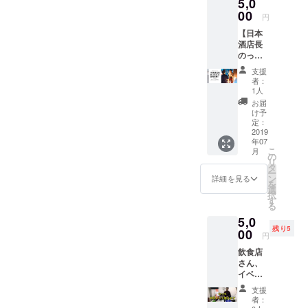
5,0
00
円
【日本
酒店長
のっち
バル体
支援
験】 僕
者：
の代わ
1人
りに店
お届
長とし
け予
て立っ
定：
て頂け
2019
年07
ます。
こ
月
（店長
の
リ
中のっ
タ
ー
ちの日
ン
詳細を見る
を
本酒は
選
択
飲み放
す
る
題→飲
5,0
み過ぎ
残り5
注意
00
円
笑） 必
飲食店
要であ
さん、
れば常
イベン
駐して
ターさ
サポー
支援
ん専用
トもし
者：
店長や
ます