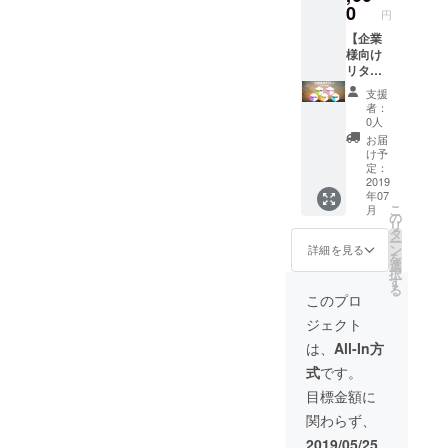
記載 特
様レベ
0
円
典２：1
ルです
年間レ
ね笑 使
【企業
ンタル
用期
様向け
スペー
限：
リター
ス内チ
2019.7.
ンその
支援
ラシ設
8〜
3】 ☆
者：
置 特典
2020.7.
おすす
0人
３：1年
7まで ※
め企業
お届
間（最
各週1日
様☆ 自
け予
大週１
まで1日
分で事
定：
回）2時
2時間ま
業をし
2019
年07
間利用
でにな
たり何
こ
月
権 特典
ります
かを企
の
リ
４：HP
（定
画した
タ
ー
に1年間
価、毎
りして
ン
詳細を見る
を
バナー
日使う
いる方
選
択
設置 期
とする
が集ま
す
る
間：
と48
るレン
このプロ
2019年
万？
タルス
ジェクト
7月～
笑） ※
ペー
2020年
各レン
ス！ 意
は、
All-In方
6月末
タル2時
欲的に
式
です。
間以降
活動さ
は追加
れてい
目標金額に
料金が
る方に
関わらず、
発生い
向けて
たしま
PR活動
2019/05/25