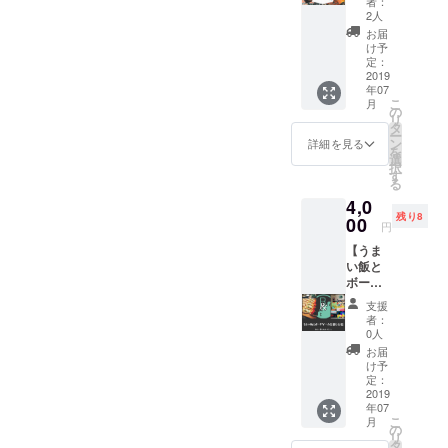
者：
始めて
ンズの
2人
まだ短
有無問
お届
めです
いませ
け予
が 教え
ん 「た
定：
てほし
2019
だの支
年07
いとの
援」を
こ
月
声が多
選んで
の
リ
かった
頂くだ
タ
ー
ので リ
けでは
ン
詳細を見る
を
ターン
どうも
選
択
として
申し訳
す
る
登
ないた
4,0
場ーー
め少し
残り8
！！
00
ユニー
円
100均
クなリ
【うま
グッズ
ターン
い飯と
とホー
を用意
ボード
ムセン
しまし
ゲーム
ターで
た。 メ
支援
を楽し
揃えれ
ガネ仲
者：
む会】
ます そ
間作り
0人
ボード
れもか
ません
お届
ゲー
ねて教
か？
け予
ムって
えます
定：
（笑）
聞いて
2019
(^^) ※写
是非あ
年07
どんな
真の燻
なたの
こ
月
ものを
製は
の
参加を
リ
思い出
ノッチ
タ
お待ち