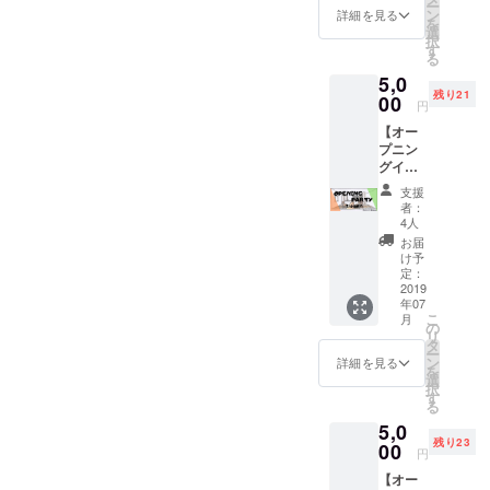
ー
します
が実際
ン
してい
詳細を見る
を
か？ オ
に作っ
選
ます。
択
セロ？
たもの
す
場所は
る
人生
です 場
Rooter
5,0
ゲー
所は
で開催
残り21
ム？今
00
Rooter
いたし
円
回私が
で開催
ます。
【オー
皆さん
いたし
7月12日
プニン
に楽し
ます。
（金）
グイベ
んでも
7月13日
予定仮
ント1日
らう
13時〜
支援
目】 7
ボード
（仮）
者：
月6日
ゲーム
4人
（土）
は「ま
お届
レンタ
ばた
け予
ルキッ
き」さ
定：
チン
2019
えでき
年07
Rooter
れば大
こ
月
のオー
丈夫。
の
リ
プニン
そんな
タ
ー
グイベ
ボード
ン
詳細を見る
を
ントに
ゲーム
選
択
なりま
を用意
す
る
す！！
してい
5,0
僕たち3
ます。
残り23
人のレ
00
私がこ
円
ンタル
のボー
【オー
キッチ
ドゲー