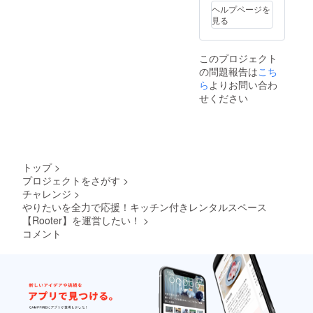
４：HP
ヘルプページを
に1年間
見る
バナー
設置 特
典５：
このプロジェクト
SNSに
の問題報告は
こち
て1年間
スポン
ら
よりお問い合わ
サー様
せください
として
記載 期
間：
2019年
7月～
2020年
トップ
>
6月末
プロジェクトをさがす
>
チャレンジ
>
やりたいを全力で応援！キッチン付きレンタルスペース
【Rooter】を運営したい！
>
コメント