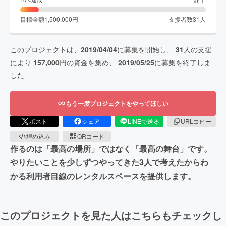
目標金額
1,500,000
円
支援者数
31
人
このプロジェクトは、
2019/04/04
に募集を開始し、
31
人の支援
により
157,000
円の資金を集め、
2019/05/25
に募集を終了しま
した
もう一度プロジェクトをやってほしい
ポスト
シェア
LINEで送る
URLコピー
埋め込み
QRコード
作るのは「最高の場所」ではなく「最高の舞台」です。
やりたいことを少しずつやってきた3人で考えたからわ
かる利用者目線のレンタルスペースを提供します。
このプロジェクトを見た人はこちらもチェックし