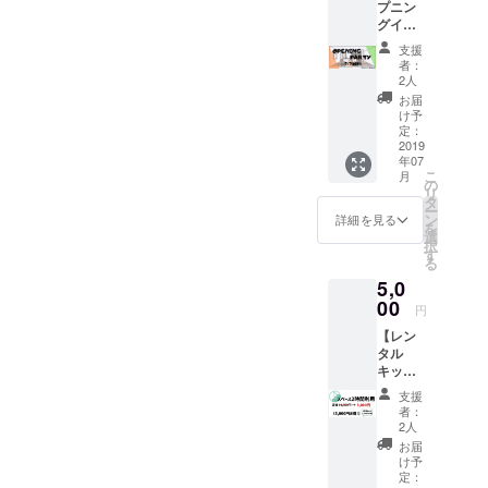
プニン
ンが始
ムを始
グイベ
まる日
めて
ント2日
オープ
やった
支援
目】 7
ンを盛
ときは7
者：
月7日
大に
時間も
2人
（日）
祝って
やり続
お届
レンタ
くれる
けてい
け予
ルキッ
方にオ
定：
まし
チン
2019
ススメ
た。 こ
年07
Rooter
で
の中毒
こ
月
のオー
す！！
の
性の高
リ
プニン
タ
いゲー
ー
グイベ
ン
ム以外
詳細を見る
を
ントに
選
にもた
択
なりま
す
くさん
る
す！！
用意し
5,0
僕たち3
ていま
人のレ
00
すので
円
ンタル
うまい
【レン
キッチ
飯とと
タル
ンが始
もに楽
キッチ
まる日
しい時
ンス
オープ
間を過
支援
ペース
ンを盛
ごしま
者：
利用2時
大に
2人
せん
間】 名
祝って
か？ 場
お届
の通り
くれる
け予
所は
レンタ
方にオ
定：
Rooter