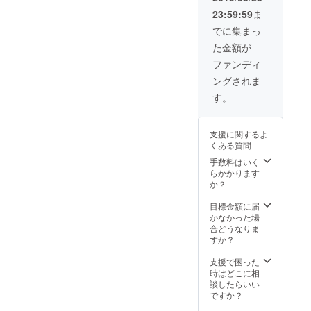
す。
をした
23:59:59
ま
い企業
様にお
でに集まっ
ススメ
た金額が
です！
特典
ファンディ
１：ス
ングされま
タッフT
シャツ
す。
に御社
名をス
ポン
支援に関するよ
サー様
くある質問
として
記載 特
手数料はいく
典２：1
らかかります
年間レ
か？
ンタル
スペー
目標金額に届
ス内チ
かなかった場
ラシ設
合どうなりま
置 特典
すか？
３：1年
間（最
支援で困った
大週１
時はどこに相
回）2時
談したらいい
間利用
ですか？
権 特典