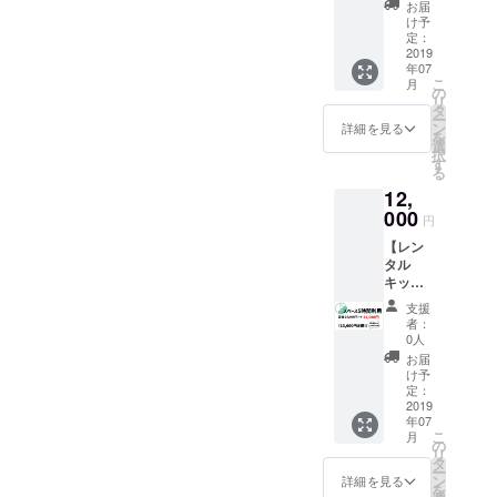
整しま
用して
師は、
お届
ター続
なたの
す ※交
頂けた
け予
100人規
出・メ
言う通
通費は
定：
場合1時
模のイ
イク検
りに動
2019
別途必
間当た
ベント
定所
年07
きま
要です
りの利
成功・
持、そ
こ
月
す。 ・
の
用料金
Newspi
んなプ
リ
元現場
タ
を500円
cksに出
ロ美容
ー
監督な
ン
割引さ
詳細を見る
演など
師の山
を
のでDIY
選
せてい
今大注
根さん
択
や重労
す
ただき
目の
です。
る
働でも
ます。
マーケ
場所：
12,
可能で
普段：
ティン
Rooter
す。 ・
000
5000
グタウ
円
開催日
調理経
円/1時
ンを開
時：
【レン
験もあ
間 エプ
発した
2019年
タル
るので
ロン着
株式会
7月15日
キッチ
料理も
用の場
社
（月）
ンス
できま
合：
NEXER
支援
14:00〜
ペース
す。 ・
4500
者：
Aの
16:30
利用5時
また
0人
円/1時
CEO
予定
間】 名
太って
間 クラ
お届
飛田さ
の通り
いるの
け予
ウド
ん・
レンタ
で暖房
定：
ファン
CBO(最
ルキッ
2019
器具と
ディン
高ボー
年07
チンス
して。
グ終了
ドゲー
こ
月
ペース
・容姿
の
後メー
ム責任
リ
利用 5
もそれ
タ
ルにて
者) 山
ー
時間の
ほど良
ン
詳細を見る
色決め
本さん
を
割引の
くない