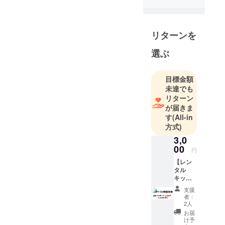
索してみて
ください(^^)
リターンを
選ぶ
目標金額
未達でも
リターン
が届きま
す
(All-in
方式)
3,0
00
円
【レン
タル
キッチ
ンス
支援
ペース
者：
利用1時
2人
間】 名
お届
の通り
け予