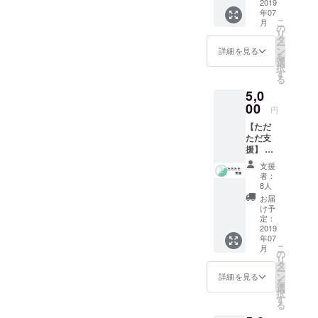
ルキッ
2019
ススメ
日時は7
年07
チンス
で
月15日
こ
月
ペース
す！！
の
を予定
リ
利用 2
タ
してい
ー
時間の
ン
詳細を見る
ます。
を
割引の
選
択
リター
す
る
ンです
5,0
（定価
10000
00
円
円） 使
【ただ
用期
ただ支
限：
援】 た
2019.7.
だただ
8〜
支援
支援で
2020.7.
者：
す！ あ
7まで
8人
りがと
※2時間
お届
うの気
以降は
け予
持ちの
追加料
定：
手紙を
2019
金が発
年07
送らせ
生いた
こ
月
て頂き
しま
の
リ
ま
す。
タ
ー
す！！
ン
詳細を見る
を
選
択
す
る