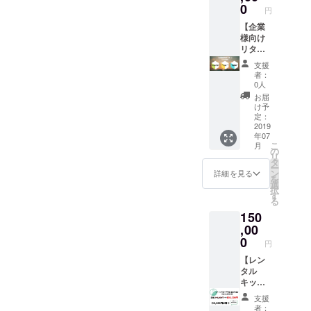
す。 面
食べた
0
円
白く
い…」
刈って
【企業
「ちょ
頂くと
様向け
っとい
嬉しい
リター
い合コ
です笑
ンその
ンやり
支援
1】 ☆
たいけ
者：
おすす
ど、料
0人
め企業
理がな
お届
様☆ 自
いと困
け予
分で事
る…！
定：
業をし
2019
」 など
年07
たり何
など、
こ
月
かを企
料理が
の
リ
画した
あった
タ
ー
りして
らレン
ン
詳細を見る
を
いる方
タルス
選
択
が集ま
ペース
す
る
るレン
のよう
150
タルス
な個室
ペー
,00
でイベ
ス！ 意
ントを
0
円
欲的に
やりた
活動さ
【レン
いの
れてい
タル
に！ と
る方に
キッチ
いう方
向けて
ンス
必見の
支援
PR活動
ペース
リター
者：