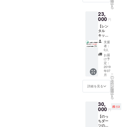
選
をさせ
のお二
択
リター
ため一
す
て頂き
人で
る
ンです
緒に写
発送を
す！ 場
23,
使用期
真を撮
させて
所：
限：
000
るとあ
頂きま
円
Rooter
2019.7.
なたを
す。 期
開催日
【レン
8〜
いつも
間：
時：
タル
2020.7.
の3割増
2019年
2019年
キッチ
7まで
しでき
7月
8月10日
ンス
※5時間
れいに
OPEN
支援
（土）
ペース
以降は
写真に
者：
～2020
14:00〜
利用５
追加料
おさめ
0人
年6月末
17:00
時間×2
金が発
ること
お届
日】 名
生いた
ができ
け予
の通り
しま
定：
ます。
レンタ
2019
す。
・よく
年07
ルキッ
しゃべ
こ
月
チンス
の
るので
リ
ペース
タ
勉強中
ー
利用 5
ン
のラジ
詳細を見る
を
時間×2
選
オとし
択
日の割
す
て使う
る
引のリ
ことも
30,
ターン
できま
残り2
です
000
す。 ・
円
（定価
その他
【のっ
50000
全般 ※
ちダー
円） 使
注意点
ツの
用期
・交通