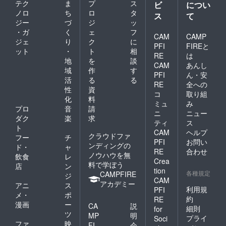
テク
ま
プ
ス
ビ
につい
ノロ
ち
ロ
タ
ス
て
ジー
づ
ジ
ッ
・ガ
く
ェ
フ
CAM
CAMP
ジェ
り
ク
に
PFI
FIREと
ット
・
ト
相
RE
は
地
を
談
CAM
あんし
域
作
す
PFI
ん・安
活
る
る
RE
全への
性
資
コ
取り組
化
料
ミュ
み
プロ
音
請
ニ
ニュー
ダク
楽
求
ティ
ス
ト
CAM
ヘルプ
クラウドファ
フー
チ
PFI
お問い
ンディングの
ド・
ャ
RE
合わせ
ノウハウを無
飲食
レ
Crea
料で学ぼう
店
ン
tion
各種規定
CAMPFIRE
ジ
CAM
アカデミー
アニ
ス
利用規
PFI
メ・
ポ
約
RE
漫画
ー
CA
説
細則
for
ツ
MP
明
プライ
Soci
ファ
映
FI
会