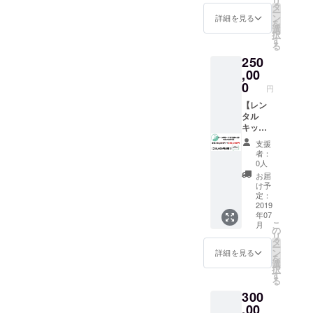
リ
権 期
価、毎
画した
りで
タ
ー
間：
週使う
りして
す。 場
ン
詳細を見る
を
2019年
とする
いる方
所：
選
択
7月～
と24万
が集ま
Rooter
す
る
2020年
笑） ※
るレン
ご利用
250
6月末
各レン
タルス
時
タル2時
ペー
,00
Rooter
間以降
ス！ 意
にて 有
0
円
は追加
欲的に
効期
費用が
活動さ
【レン
間：7月
かかり
れてい
タル
～11月
ます
る方に
キッチ
末日迄
向けて
ンス
有効
支援
PR活動
ペース2
者：
をした
時間1年
0人
い企業
間利
お届
様にお
用】 名
け予
ススメ
の通り
定：
です！
レンタ
2019
年07
特典
ルキッ
こ
月
１：ス
チンス
の
リ
タッフT
ペース
タ
ー
シャツ
利用 2
ン
詳細を見る
を
に御社
時間の1
選
択
名をス
年間利
す
る
ポン
用のリ
300
サー様
ターン
として
です 神
,00