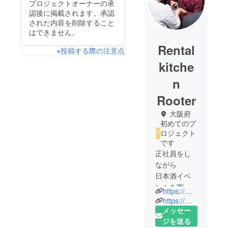
プロジェクトオーナーの承
認後に掲載されます。承認
された内容を削除すること
はできません。
Rental
※投稿する際の注意点
kitche
n
Rooter
大阪府
初めてのプ
ロジェクト
です
正社員をし
ながら
日本酒イベ
ントを実施
https://m.facebook.com/profile.php?ref=bookmarks
中
https://m.facebook.com/pages/category/Bar/2281112612166046/
日本酒のっ
メッセー
ちバルで検
ジを送る