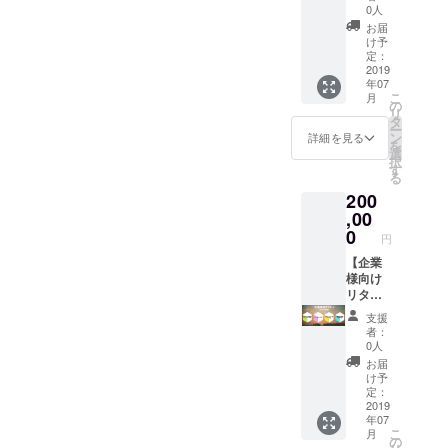
をした
利用1時
ン！！
0人
い企業
間】 名
”いろあ
お届
様にお
の通り
いキッ
け予
ススメ
レンタ
チン”の
定：
です！
ルキッ
2019
管理栄
年07
特典
チンス
養士、
こ
月
１：ス
ペース
なかむ
の
リ
タッフT
利用 2
らさん
タ
ー
シャツ
時間半
が健康
ン
詳細を見る
を
に御社
年間の
的でお
選
択
名をス
リター
いしく
す
る
ポン
ンで
美しい
200
サー様
す！！
料理を
として
社長レ
,00
提供し
記載 特
ベルで
てくれ
0
円
典２：1
すね笑
ます。
年間レ
使用期
【企業
「料理
ンタル
限：
様向け
すごー
スペー
2019.7.
リター
い！」
ス内チ
8〜
ンその
「贅沢
支援
ラシ設
2020.1.
２】 ☆
～！」
者：
置 特典
7まで ※
おすす
と言っ
0人
３：半
各週1日
め企業
てもら
お届
年間
まで1日
様☆ 自
いたい
け予
（最大
2時間ま
分で事
イベン
定：
週１
でにな
業をし
2019
トや催
年07
回）2時
ります
たり何
し物に
こ
月
間利用
（定
かを企
ぴった
の