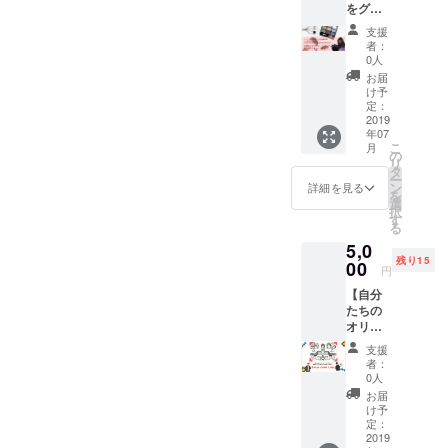
をグ
美しく
レード
なれ
支援
アッ
る。 そ
者：
プ！自
んな料
0人
分に合
理教室
お届
う眉メ
を開催
け予
イク講
いたし
定：
座】 女
2019
ます！
年07
性が外
教えて
こ
月
に出る
くれる
の
リ
ときに
のは病
タ
ー
欠かせ
院とい
ン
詳細を見る
を
ない、
う”健
選
択
「化
康”にコ
す
る
粧」。
ミット
5,0
会社に
する職
残り15
行くと
00
場で経
円
き、遊
験を積
【自分
びに行
まれた
たちの
くと
いろあ
オリジ
き。義
いキッ
ナル
務的に
チン管
支援
ゲーム
やらな
理栄養
者：
制作が
ければ
士のな
0人
でき
いけな
かむら
お届
る！ア
く、
さん。
け予
ナログ
「あ～
定：
今世の
ゲーム
2019
めんど
中に出