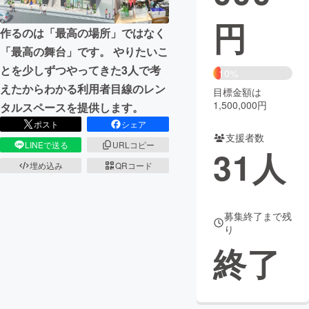
円
まちづくり・地域活性化
作るのは「最高の場所」ではなく
「最高の舞台」です。 やりたいこ
CAMPFIRE for Social Good
CAMPFIRE Creation
とを少しずつやってきた3人で考
10%
えたからわかる利用者目線のレン
CAMPFIREふるさと納税
machi-ya
コミュニティ
目標金額は
1,500,000円
タルスペースを提供します。
ポスト
シェア
支援者数
LINEで送る
URLコピー
31
人
埋め込み
QRコード
募集終了まで残
り
終了