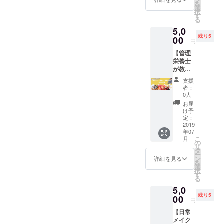
を
それっ
※交通費
選
択
ぽい感
は別途
す
る
じで
必要で
5,0
しっか
す。
残り5
りした
00
円
中身を
【管理
作成し
栄養士
ます。
が教え
めちゃ
る！お
くちゃ
支援
いしい
私が有
者：
くて美
名にな
0人
しくて
ること
お届
健康に
があっ
け予
なるお
たら
定：
料理教
2019
オーク
年07
室】 た
ション
こ
月
だの
で高値
の
リ
「写真
で売れ
タ
ー
映え」
ます。
ン
詳細を見る
を
「イン
お届け
選
択
スタ映
予定
す
る
え」だ
日：7月
5,0
けでは
中
残り5
なく身
00
円
体に良
【日常
くて内
メイク
側から