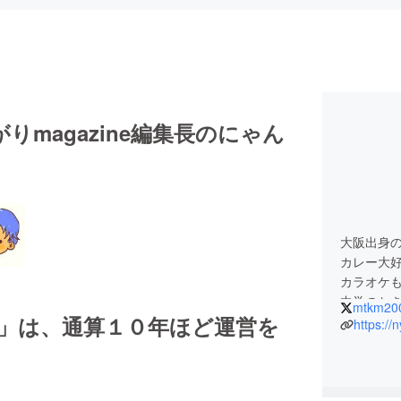
magazine編集長のにゃん
大阪出身
カレー大
カラオケ
中学のと
mtkm20
ne」は、通算１０年ほど運営を
とっつき
https://
どうぞよ