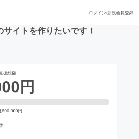
ログイン
/
新規会員登録
のサイトを作りたいです！
うすぐ公開されます
支援総額
プロダクト
000
円
ファッション
スポーツ
00,000円
数
ア
ソーシャルグッド
人