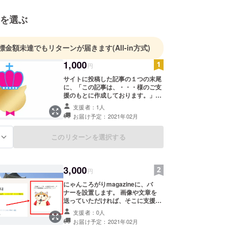
を選ぶ
標金額未達でもリターンが届きます
(All-in方式)
1,000
円
サイトに投稿した記事の１つの末尾
に、「この記事は、・・・様のご支
援のもとに作成しております。」と
いう具合に、お名前を記載させてい
支援者：1人
ただきます。 支援時、必ず備考欄
お届け予定：2021年02月
にご希望のお名前をご記入くださ
い。 記入のない場合はCAMPFIRE
のユーザー名を掲載いたします。ご
このリターンを選択する
る
了承ください。 お届け予定は、２０
２０年１０月３０日までに実施させ
ていただきます。 記事の作成をおえ
3,000
ましたら、お名前を掲載させていた
円
だいた支援者の方に、御礼のご連絡
にゃんころがりmagazineに、バ
をさしあげたいと思います。
ナーを設置します。 画像や文章を
送っていただければ、そこに支援者
様が誘導したいサイトへのリンクを
支援者：0人
貼ります。 たとえば、支援者様の
お届け予定：2021年02月
ページへのリンクを貼ることができ