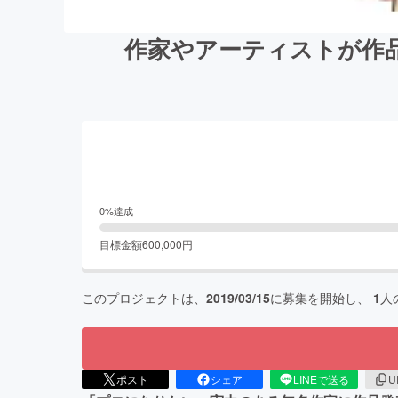
作家やアーティストが作
0
%達成
目標金額
600,000
円
このプロジェクトは、
2019/03/15
に募集を開始し、
1
人
ポスト
シェア
LINEで送る
U