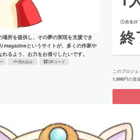
募集終
CAMPFIRE for Social Good
CAMPFIRE Creation
終
CAMPFIREふるさと納税
machi-ya
コミュニティ
の場所を提供し、その夢の実現を支援でき
magazineというサイトが、多くの作家や
なれるよう、お力をお借りしたいです。
ピー
埋め込み
QRコード
このプロジェ
1,000
円の資