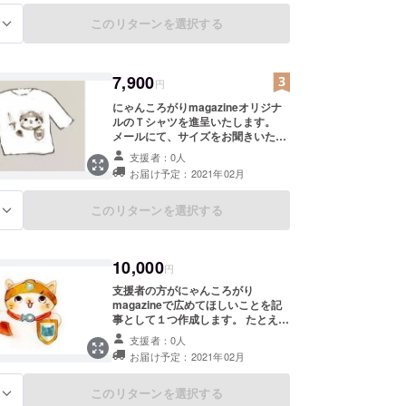
ます。 掲載期間は、２０日間、掲載
させていただきます。 バナーを貼る
このリターンを選択する
る
位置の例は、画像のとおりです（時
間の経過により、バナーの位置は上
下動します。） バナーサイズは、縦
7,900
も横もそれぞれ６００ピクセル程度
円
まで可能です。
にゃんころがりmagazineオリジナ
ルのＴシャツを進呈いたします。
メールにて、サイズをお聞きいたし
ます。 表面と裏面がございます。
支援者：0人
画像は、イメージです。出来上がり
お届け予定：2021年02月
は、若干違ったイメージになる可能
性もございます。 すごくかわいいＴ
シャツを作りたいと考えておりま
このリターンを選択する
る
す。 また、Ｔシャツ作成は、はじめ
ての試みですので、余裕のある支援
金額とさせていただいております。
10,000
１人でも多くの賛同者様が、オリジ
円
ナルのＴシャツをご希望していただ
支援者の方がにゃんころがり
ければうれしいです。 ＊S、M、Lの
magazineで広めてほしいことを記
３サイズをご用意します。ご希望の
事として１つ作成します。 たとえ
サイズを備考欄に記載していただき
ば、支援者の方が、お店を出店して
ますようお願いいたします。
支援者：0人
いたとしたら、そのお店のことを記
お届け予定：2021年02月
事にします。 あるいは、支援者の方
が、何かの商品を販売するお仕事を
されているのだとしたら、その商品
このリターンを選択する
る
のことを記事にします。 作成する記