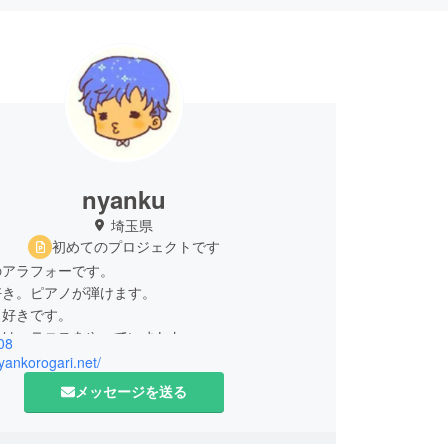
nyanku
埼玉県
初めてのプロジェクトです
のアラフォーです。
好き。ピアノが弾けます。
も好きです。
きは、テニスをやっていました。
08
が悪いけれど、慣れると仲良くなれます。
nyankorogari.net/
ろしくお願いいたします。
メッセージを送る