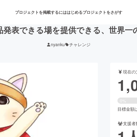
プロジェクトを掲載するには
はじめる
プロジェクトをさがす
品発表できる場を提供できる、世界一
nyanku
チャレンジ
注目のリターン
注目の新着プロジェクト
募集終了が近いプロジェクト
も
現在の
音楽
舞台・パフォーマンス
1,
ゲーム・サービス開発
フード・飲食店
0%
書籍・雑誌出版
アニメ・漫画
目標金額は6
支援者
チャレンジ
ビューティー・ヘルスケ
1