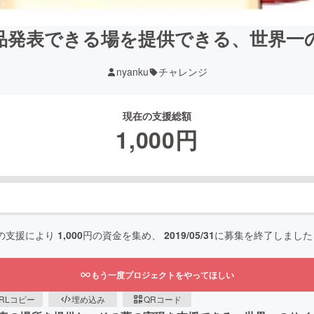
品発表できる場を提供できる、世界一
nyanku
チャレンジ
現在の支援総額
1,000
円
の支援により
1,000
円の資金を集め、
2019/05/31
に募集を終了しました
もう一度プロジェクトをやってほしい
RLコピー
埋め込み
QRコード