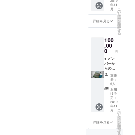
待券 ※
2019
ます。
年11
招待券
● 映画
こ
月
はメー
本編
の
リ
ルでお
DVD（
タ
ー
送りさ
パッ
ン
詳細を見る
を
せて頂
ケージ
選
択
きま
あり）
す
る
す。 ●
● 本編
100
映画
未収録
「今日
,00
映像
もどこ
DVD（
0
円
かで馬
パッ
は生ま
● メン
ケージ
れる」
バーか
無し）
卓上カ
らのお
● 映画
レン
礼メー
画像集
支援
ダー
ル ※招
（オン
者：
※2020
待券は
ライン
6人
年度版
メール
上で
お届
となり
でお送
データ
け予
ます。
りさせ
納品）
定：
● 映画
て頂き
2019
年11
本編
ます。
こ
月
DVD（
●
の
リ
パッ
Creem
タ
ー
ケージ
Pan主
ン
詳細を見る
を
あり）
催の座
選
択
● 本編
談会 招
す
る