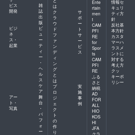
と
情報セ
Ente
ビス
雑
は
キュリ
rtain
開発
誌
ク
サ
ティ方
men
出
ラ
ポ
針
t
版
ウ
ー
反社基
CAM
ビジ
ビ
ド
ト
本方針
PFI
ネ
ュ
フ
サ
カスタ
RE
ス・
ー
ァ
ー
マーハ
for
起業
テ
ン
ビ
ラスメ
Spor
ィ
デ
ス
ントに
ts
ー
ィ
対する
CAM
・
ン
考え方
PFI
ヘ
グ
クッ
RE
ル
と
キーポ
ふる
ス
は
リシー
さと
ケ
プ
実
納税
ア
ロ
施
AD
アー
舞
ジ
事
FOR
ト・
台
ェ
例
ALL
写真
・
ク
HIO
パ
ト
KOS
フ
の
HI
ォ
作
JFA
ー
り
クラ