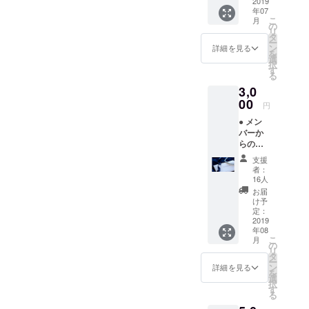
2019
ら、
年07
手作りを意
こ
月
の
リ
味する
タ
ー
ン
詳細を見る
「Creem」
を
選
択
を、
す
る
広い視野で
3,0
物事を捉え
00
円
たいという
● メン
気持ちか
バーか
ら、
らのお
礼メー
映像用語の
支援
ル ●
者：
「Pan」を組
Creem
16人
み合わせ、
Pan主
お届
催の座
甘くて美味
け予
談会 招
定：
しそうな造
待券 ※
2019
年08
語を完成さ
招待券
こ
月
はメー
の
せました。
リ
ルでお
タ
ー
送りさ
ン
詳細を見る
を
せて頂
＊＊＊
選
択
きま
す
る
す。
これからど