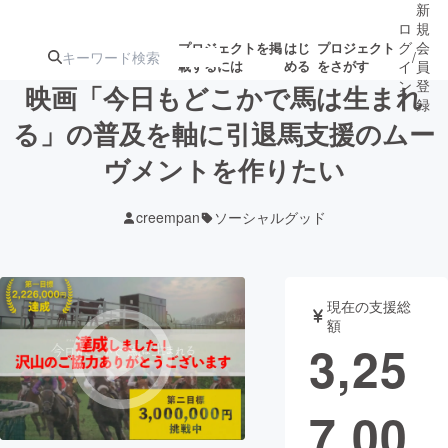
新
ロ
規
グ
会
プロジェクトを掲
はじ
プロジェクト
/
載するには
める
をさがす
イ
員
ン
登
映画「今日もどこかで馬は生まれ
録
る」の普及を軸に引退馬支援のムー
ヴメントを作りたい
人気のプロ
注目のリ
注目の新着プロ
募集終了が近いプ
もうすぐ公開
ジェクト
ターン
ジェクト
ロジェクト
されます
creempan
ソーシャルグッド
アート・写真
音楽
現在の支援総
テクノロジー・ガジェット
ゲーム・サ
額
3,25
映像・映画
書籍・雑誌
7,00
ビジネス・起業
チャレンジ