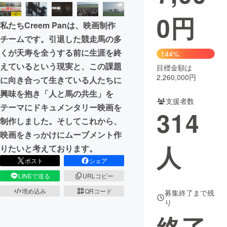
0
円
まちづくり・地域活性化
私たちCreem Panは、映画制作
チームです。引退した競走馬の多
CAMPFIRE for Social Good
CAMPFIRE Creation
くが天寿を全うする前に生涯を終
144%
CAMPFIREふるさと納税
machi-ya
コミュニティ
えているという現実と、この課題
目標金額は
2,260,000円
に向き合って生きている人たちに
興味を抱き「人と馬の共生」を
支援者数
テーマにドキュメンタリー映画を
314
制作しました。そしてこれから、
映画をきっかけにムーブメント作
人
りたいと考えております。
ポスト
シェア
LINEで送る
URLコピー
埋め込み
QRコード
募集終了まで残
り