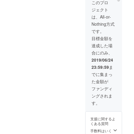
未収録
待券 ●
このプロ
映像
映画
ジェクト
DVD（
「今日
パッ
もどこ
は、All-or-
ケージ
かで馬
Nothing方式
無し）
は生ま
● 映画
れる」
です。
画像集
卓上カ
目標金額を
（オン
レン
ライン
ダー
達成した場
上で
※2020
合にのみ、
データ
年度版
納品）
となり
2019/06/24
● 映画
ます。
23:59:59
ま
ポス
● 映画
ター ※
本編
でに集まっ
画像は
DVD（
た金額が
イメー
パッ
ジで
ケージ
ファンディ
す。 ●
あり）
ングされま
映画特
● 本編
設web
未収録
す。
サイト
映像
にお名
DVD（
前掲載
パッ
支援に関するよ
※支援
ケージ
くある質問
時、必
無し）
ず備考
● 映画
手数料はいく