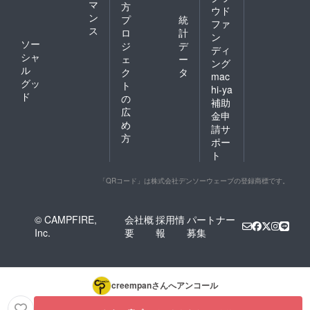
マ
方
ウド
ン
プ
統
ファ
ス
ロ
計
ン
ソー
ジ
デ
ディ
シャ
ェ
ー
ング
ル
ク
タ
mac
グッ
ト
hi-ya
ド
の
補助
広
金申
め
請サ
方
ポー
ト
「QRコード」は株式会社デンソーウェーブの登録商標です。
© CAMPFIRE,
会社概
採用情
パートナー
Inc.
要
報
募集
creempan
さんへアンコール