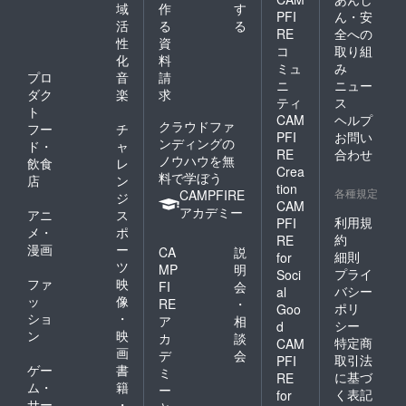
域
作
す
PFI
ん・安
活
る
る
RE
全への
性
資
コ
取り組
化
料
ミュ
み
プロ
音
請
ニ
ニュー
ダク
楽
求
ティ
ス
ト
CAM
ヘルプ
クラウドファ
フー
チ
PFI
お問い
ンディングの
ド・
ャ
RE
合わせ
ノウハウを無
飲食
レ
Crea
料で学ぼう
店
ン
tion
各種規定
CAMPFIRE
ジ
CAM
アカデミー
アニ
ス
利用規
PFI
メ・
ポ
約
RE
漫画
ー
CA
説
細則
for
ツ
MP
明
プライ
Soci
ファ
映
FI
会
バシー
al
ッ
像
RE
・
ポリ
Goo
ショ
・
ア
相
シー
d
ン
映
カ
談
特定商
CAM
画
デ
会
取引法
PFI
ゲー
書
ミ
に基づ
RE
ム・
籍
ー
く表記
for
サー
・