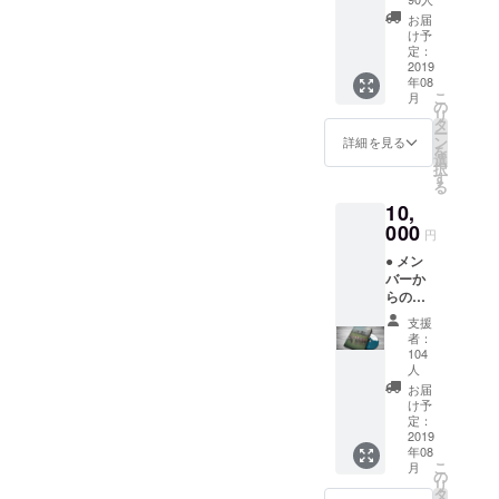
Pan主
お届
催の座
け予
談会 招
定：
待券 ※
2019
年08
招待券
こ
月
はメー
の
リ
ルでお
タ
ー
送りさ
ン
詳細を見る
を
せて頂
選
択
きま
す
る
す。 ●
10,
DVD（
パッ
000
円
ケージ
● メン
無し）
バーか
らのお
礼メー
支援
ル ●
者：
Creem
104
Pan主
人
催の座
お届
談会 招
け予
待券 ※
定：
2019
招待券
年08
はメー
こ
月
ルでお
の
リ
送りさ
タ