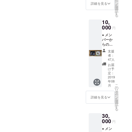
ー
せて頂
ン
詳細を見る
を
きま
選
択
す。 ●
す
る
映画
10,
DVD（
000
パッ
円
ケージ
● メン
あり）
バーか
らのお
礼メー
支援
ル ●
者：
Creem
47人
Pan主
お届
催の座
け予
談会 招
定：
待券 ※
2019
年08
招待券
こ
月
はメー
の
リ
ルでお
タ
ー
送りさ
ン
詳細を見る
を
せて頂
選
択
きま
す
る
す。 ●
30,
映画
「今日
000
円
もどこ
● メン
かで馬