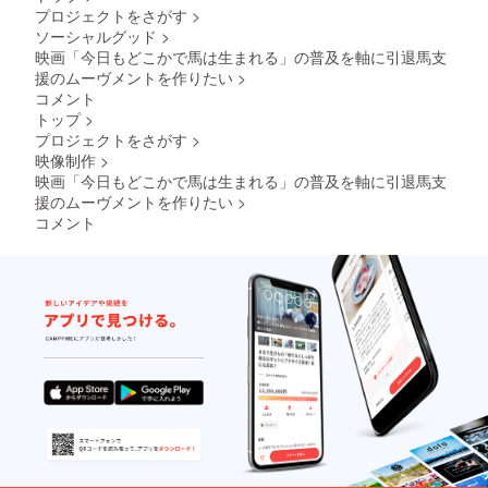
月に発
前をご
プロジェクトをさがす
>
送予定
記入く
ソーシャルグッド
>
です。
ださ
い。
映画「今日もどこかで馬は生まれる」の普及を軸に引退馬支
記入の
援のムーヴメントを作りたい
>
ない場
コメント
合は
トップ
>
CAMPF
プロジェクトをさがす
>
IREの
映像制作
>
ユー
ザー名
映画「今日もどこかで馬は生まれる」の普及を軸に引退馬支
を掲載
援のムーヴメントを作りたい
>
いたし
コメント
ます。
ご了承
くださ
い。 ※
映画ポ
ス
ター、
映画特
設web
サイト
にお名
前掲載
以外は8
月に発
送予定