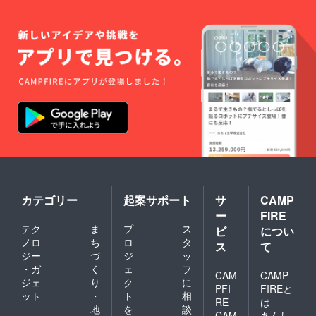
です。
カテゴリー
起案サポート
サ
CAMP
ー
FIRE
テク
ま
プ
ス
ビ
につい
ノロ
ち
ロ
タ
ス
て
ジー
づ
ジ
ッ
・ガ
く
ェ
フ
CAM
CAMP
ジェ
り
ク
に
PFI
FIREと
ット
・
ト
相
RE
は
地
を
談
CAM
あんし