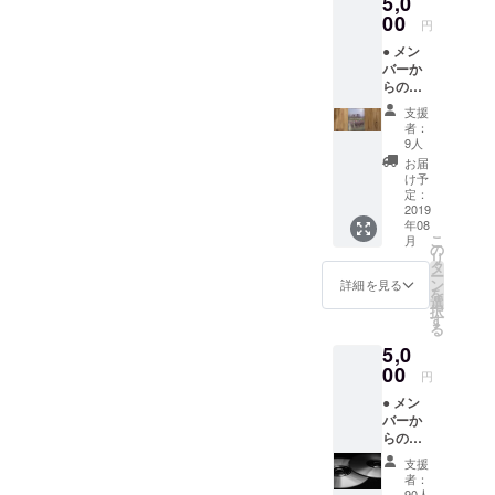
5,0
00
んな作品が
円
生まれてい
● メン
バーか
くのか。
らのお
期待に胸を
礼メー
支援
膨らませ
ル ●
者：
Creem
て。（パン
9人
Pan主
お届
だけに。）
催の座
け予
談会 招
定：
待券 ※
2019
年08
招待券
こ
月
はメー
の
リ
ルでお
タ
ー
送りさ
ン
詳細を見る
を
せて頂
選
択
きま
す
る
す。 ●
5,0
映画パ
ンフ
00
円
レット
● メン
バーか
らのお
礼メー
支援
ル ●
者：
Creem
90人