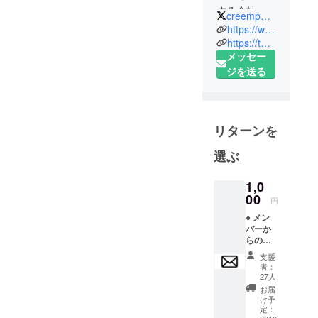
する会社の
creempan2017
同僚で創ら
https://www.facebook.com/Creem-Pan-1889050221408403/
れたチーム
https://twitter.com/creempan2017
メッセー
です。
ジを送る
仕事に真剣
に向き合う
中で、
別の観点で
リターンを
映像作品を
作りたいと
選ぶ
考え、
同じ志のメ
1,0
00
ンバーが集
円
まりまし
● メン
た。
バーか
らのお
礼メー
支援
丁寧に思い
ル
者：
を込めて作
27人
お届
りたいとい
け予
う気持ちか
定：