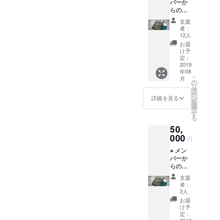
バーか
は生ま
らのお
れる」
礼メー
卓上カ
支援
ル ●
レン
者：
Creem
ダー
12人
Pan主
※2020
お届
催の座
年度版
け予
談会 招
となり
定：
待券 ※
2019
ます。
年08
招待券
●本編未
こ
月
はメー
収録映
の
リ
ルでお
像DVD
タ
ー
送りさ
●映画画
ン
詳細を見る
を
せて頂
像集
選
択
きま
（オン
す
る
す。 ●
ライン
50,
映画
上で
「今日
000
データ
円
もどこ
納品）
● メン
かで馬
バーか
は生ま
らのお
れる」
礼メー
卓上カ
支援
ル ●
レン
者：
Creem
ダー
3人
Pan主
※2020
お届
催の座
年度版
け予
談会 招
となり
定：