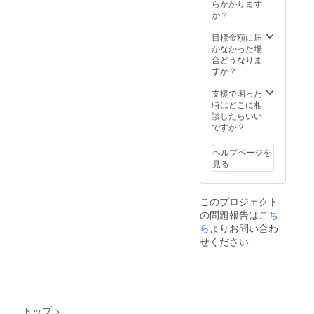
欄にご
画像集
らかかります
希望の
（オン
か？
お名前
ライン
をご記
上で
目標金額に届
入くだ
データ
かなかった場
さい。
納品）
合どうなりま
記入
● 映画
すか？
のない
ポス
場合は
ター ※
支援で困った
CAMPF
画像は
時はどこに相
IREの
イメー
談したらいい
ユー
ジで
ですか？
ザー名
す。 ●
を掲載
映画特
ヘルプページを
いたし
設web
見る
ます。
サイト
ご了承
にお名
くださ
前掲載
このプロジェクト
い。 ※
● 映画
の問題報告は
こち
映画ポ
ポス
ス
ターに
ら
よりお問い合わ
ター、
名前記
せください
映画特
載 ※支
設web
援時、
サイト
必ず備
にお名
考欄に
前掲載
ご希望
以外は8
のお名
トップ
>