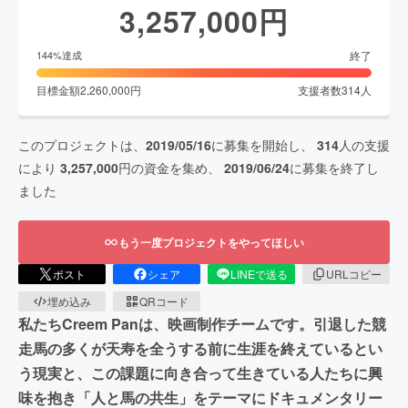
3,257,000
円
終了
144
%達成
目標金額
2,260,000
円
支援者数
314
人
このプロジェクトは、
2019/05/16
に募集を開始し、
314
人の支援
により
3,257,000
円の資金を集め、
2019/06/24
に募集を終了し
ました
もう一度プロジェクトをやってほしい
ポスト
シェア
LINEで送る
URLコピー
埋め込み
QRコード
私たちCreem Panは、映画制作チームです。引退した競
走馬の多くが天寿を全うする前に生涯を終えているとい
う現実と、この課題に向き合って生きている人たちに興
味を抱き「人と馬の共生」をテーマにドキュメンタリー