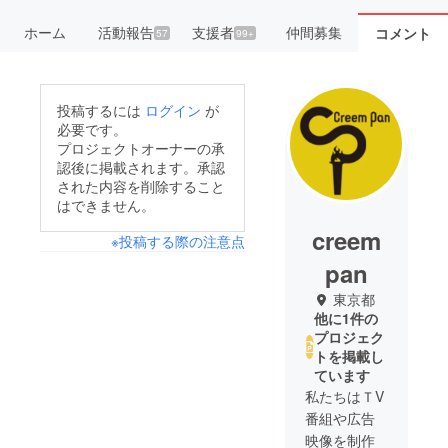
ホーム
活動報告
支援者
仲間募集
コメント
57
99+
投稿するには
ログイン
が
必要です。
プロジェクトオーナーの承
認後に掲載されます。承認
された内容を削除すること
はできません。
creem
※投稿する際の注意点
pan
東京都
他に1件の
プロジェク
トを掲載し
ています
私たちはＴV
番組や広告
映像を制作