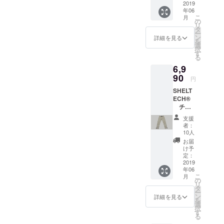
料 ・画
2019
年06
像によ
こ
月
り現物
の
リ
とは多
タ
ー
少異な
ン
詳細を見る
を
る場合
選
択
があり
す
る
ます。
6,9
・素
材：
90
円
コット
SHELT
ン x
ECH®
ナイロ
チ
ン x
ノ ロ
スト
支援
ングパ
レッチ
者：
ンツ ・
10人
全国一
お届
律送料
け予
無料 ・
定：
画像に
2019
年06
より現
こ
月
物とは
の
リ
多少異
タ
ー
なる場
ン
詳細を見る
を
合があ
選
択
りま
す
る
す。 ・