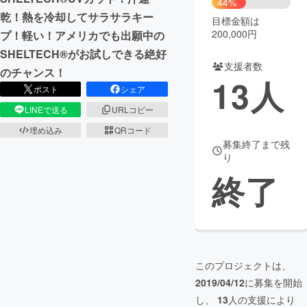
44%
乾！熱を冷却してサラサラキー
目標金額は
まちづくり・地域活性化
200,000円
プ！軽い！アメリカでも出願中の
SHELTECH®がお試しできる絶好
支援者数
CAMPFIRE for Social Good
CAMPFIRE Creation
のチャンス！
13
人
CAMPFIREふるさと納税
machi-ya
コミュニティ
ポスト
シェア
LINEで送る
URLコピー
埋め込み
QRコード
募集終了まで残
り
終了
このプロジェクトは、
2019/04/12
に募集を開始
し、
13
人の支援により