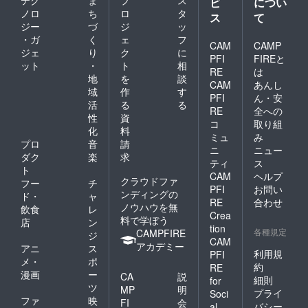
テク
ま
プ
ス
ビ
につい
ノロ
ち
ロ
タ
ス
て
ジー
づ
ジ
ッ
・ガ
く
ェ
フ
CAM
CAMP
ジェ
り
ク
に
PFI
FIREと
ット
・
ト
相
RE
は
地
を
談
CAM
あんし
域
作
す
PFI
ん・安
活
る
る
RE
全への
性
資
コ
取り組
化
料
ミュ
み
プロ
音
請
ニ
ニュー
ダク
楽
求
ティ
ス
ト
CAM
ヘルプ
クラウドファ
フー
チ
PFI
お問い
ンディングの
ド・
ャ
RE
合わせ
ノウハウを無
飲食
レ
Crea
料で学ぼう
店
ン
tion
各種規定
CAMPFIRE
ジ
CAM
アカデミー
アニ
ス
利用規
PFI
メ・
ポ
約
RE
漫画
ー
CA
説
細則
for
ツ
MP
明
プライ
Soci
ファ
映
FI
会
バシー
al