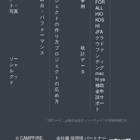
ジ
事
FOR
ト・
台
ェ
例
ALL
写真
・
ク
HIO
パ
ト
KOS
フ
の
HI
ォ
作
JFA
ー
り
クラ
マ
方
ウド
ン
プ
統
ファ
ス
ロ
計
ン
ソー
ジ
デ
ディ
シャ
ェ
ー
ング
ル
ク
タ
mac
グッ
ト
hi-ya
ド
の
補助
広
金申
め
請サ
方
ポー
ト
「QRコード」は株式会社デンソーウェーブの登録商標です。
© CAMPFIRE,
会社概
採用情
パートナー