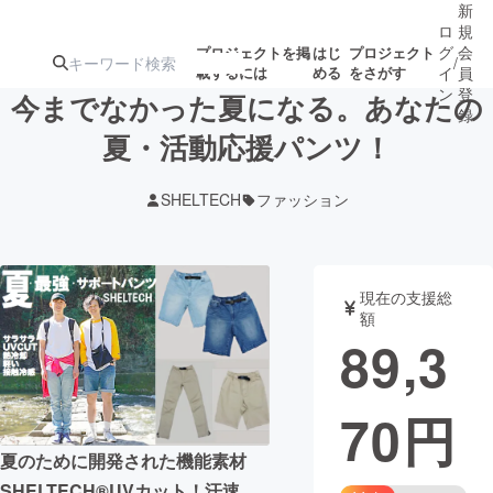
新
ロ
規
グ
会
プロジェクトを掲
はじ
プロジェクト
/
載するには
める
をさがす
イ
員
ン
登
今までなかった夏になる。あなたの
録
夏・活動応援パンツ！
人気のプロ
注目のリ
注目の新着プロ
募集終了が近いプ
もうすぐ公開
SHELTECH
ファッション
ジェクト
ターン
ジェクト
ロジェクト
されます
アート・写真
音楽
現在の支援総
額
89,3
テクノロジー・ガジェット
ゲーム・サ
70
円
映像・映画
書籍・雑誌
夏のために開発された機能素材
ビジネス・起業
チャレンジ
SHELTECH®UVカット！汗速