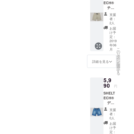
ECH®
チ
ノ
支援
ショー
者：
トパン
2人
ツ ・全
お届
国一律
け予
送料無
定：
料 ・画
2019
年06
像によ
こ
月
り現物
の
リ
とは多
タ
ー
少異な
ン
詳細を見る
を
る場合
選
択
があり
す
る
ます。
5,9
・素
材：
90
円
コット
SHELT
ン x
ECH®
ナイロ
デニ
ン
ム
支援
ショー
者：
トパン
0人
ツ ・全
お届
国一律
け予
送料無
定：