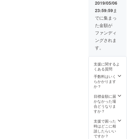
2019/05/06
23:59:59
ま
でに集まっ
た金額が
ファンディ
ングされま
す。
支援に関するよ
くある質問
手数料はいく
らかかります
か？
目標金額に届
かなかった場
合どうなりま
すか？
支援で困った
時はどこに相
談したらいい
ですか？