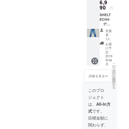
6,9
素材：
コット
90
円
ン x
SHELT
ナイロ
ECH®
ン
デニ
ム ロ
支援
ングパ
者：
ンツ ・
1人
全国一
お届
律送料
け予
無料 ・
定：
画像に
2019
年06
より現
こ
月
物とは
の
リ
多少異
タ
ー
なる場
ン
詳細を見る
を
合があ
選
択
りま
す
る
す。 ・
このプロ
素材：
ジェクト
コット
ン x
は、
All-In方
ナイロ
式
です。
ン x
スト
目標金額に
レッチ
関わらず、