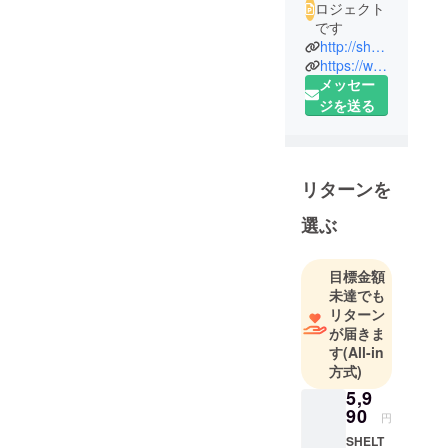
ロジェクト
です
http://sheltech-jp.com
https://www.instagram.com/sheltech_original/
メッセー
ジを送る
リターンを
選ぶ
目標金額
未達でも
リターン
が届きま
す
(All-in
方式)
5,9
90
円
SHELT