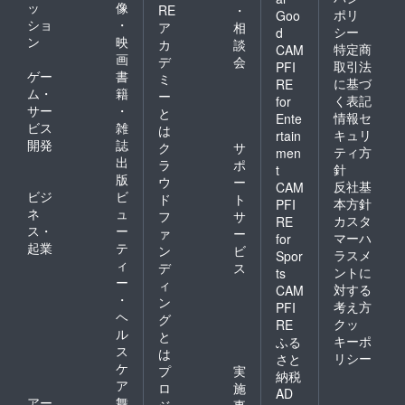
ッ
像
RE
・
ポリ
Goo
ショ
・
ア
相
シー
d
ン
映
カ
談
特定商
CAM
画
デ
会
取引法
PFI
ゲー
書
ミ
に基づ
RE
ム・
籍
ー
く表記
for
サー
・
と
情報セ
Ente
ビス
雑
は
キュリ
rtain
開発
誌
ク
サ
ティ方
men
出
ラ
ポ
針
t
版
ウ
ー
反社基
CAM
ビジ
ビ
ド
ト
本方針
PFI
ネ
ュ
フ
サ
カスタ
RE
ス・
ー
ァ
ー
マーハ
for
起業
テ
ン
ビ
ラスメ
Spor
ィ
デ
ス
ントに
ts
ー
ィ
対する
CAM
・
ン
考え方
PFI
ヘ
グ
クッ
RE
ル
と
キーポ
ふる
ス
は
リシー
さと
ケ
プ
実
納税
ア
ロ
施
AD
アー
舞