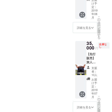
児島駅
もらう
ンスペ
り怪我
合は別
でも結
グ終了
をご記
け予
所要時
と閉め
シャル
を追わ
途送料
構で
後に、
入くだ
定：
間は1~2
やすく
での裾
れたと
を頂戴
す！ 日
祇園と
2019
さい。
時間程
なりま
直しを
しても
いたし
年08
本国内
動画ク
記入の
度。
す) ※モ
ご希望
こ
一切の
月
ます。
どこで
リエイ
ない場
の
ジーン
デル：
の方
リ
責任を
(国や地
も伺い
ターが
合は
タ
ズの歴
身長
は、別
ー
負いか
域に
ます。
モンゴ
CAMPF
ン
詳細を見る
史を
171cm
途ご相
を
ねま
よって
交通費
ル・中
IREの
選
巡った
体重
談下さ
択
す。 ※
はお届
は我々
国にて
ユー
す
後、世
63kg サ
い。 そ
る
国内の
けでき
で負担
広告用
ザー名
界最高
イズ
の際は
場合、
ない場
35,
いたし
動画を
を掲載
峰の
W28着
在庫な
往復の
送料は
合がご
ます。
作成致
000
いたし
し
ジーン
円
用 製品
送料を
無料で
ざいま
日時に
しま
ます。
ズが揃
の返
ご負担
お送り
す） ※
【先行
ついて
す。 そ
ご了承
う聖地
品・交
頂きま
致しま
お届け
販売】
は、
の動画
くださ
へ向か
換は1回
す。 ※
す。海
予定日
旅人用
メッ
の中
い。 ご
いま
のみ受
万が
外への
は2019
ジーン
セージ
に、購
支援い
す。 本
支援
付けま
一、本
お届け
年6月~7
ズ"JOU
にて直
入され
ただい
者：
リター
す。 ※
ジーン
をご希
月を予
RNEY
接ご連
た個
た方に
10人
ンに
ユニオ
ズによ
望の場
定して
ARMO
絡させ
人・会
は別途
お届
は、案
ンスペ
り怪我
合は別
おりま
UR" ユ
て頂き
社の製
お礼
け予
内費・
シャル
を追わ
途送料
すが、
ニセッ
ます。
品、ロ
定：
メール
運営側
での裾
れたと
を頂戴
工場の
クスで
2019
※公序良
ゴ等を
をお送
交通費
直しを
しても
いたし
年07
生産状
サイズ
俗に反
映しま
りさせ
が含ま
ご希望
こ
一切の
月
ます。
況によ
はW28
する内
す。 現
の
て頂き
れてお
の方
リ
責任を
(国や地
り多少
の製品
容、法
在の想
タ
ます。
りま
は、別
ー
負いか
域に
前後す
です。
令に違
定では
ン
詳細を見る
す。 各
途ご相
を
ねま
よって
る場合
読んで
反する
着用す
選