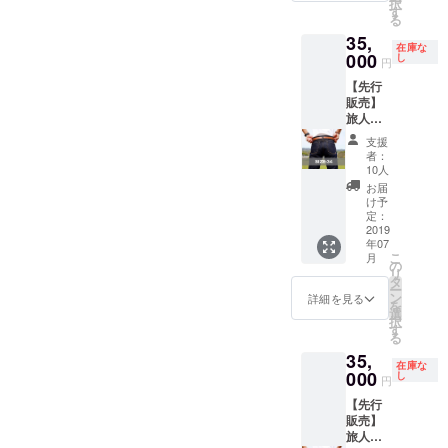
店舗で
談下さ
択
す。 ※
はお届
がござ
字のご
内容な
る衣服
す
の製品
い。 そ
る
国内の
けでき
いま
とく旅
どはお
の一部
購入
の際は
場合、
ない場
35,
す。何
の鎧で
受けで
にス
費、飲
在庫な
往復の
送料は
合がご
卒ご了
あり超
000
きませ
テッ
し
円
食費は
送料を
無料で
ざいま
承くだ
ヘビー
ん。 ※
カー等
含まれ
ご負担
お送り
す） ※
【先行
さい。
オンス
お互い
を常に
ており
頂きま
致しま
お届け
販売】
ご支援
ジーン
の安全
装着さ
ません
す。 ※
す。海
予定日
旅人用
いただ
ズとな
性確保
せて頂
のでご
万が
外への
は2019
ジーン
いた方
りま
のた
こうと
支援
了承下
一、本
お届け
年6月~7
ズ"JOU
には別
す。
め、公
考えて
者：
さい。
ジーン
をご希
月を予
RNEY
途お礼
ウォッ
共の場
いま
10人
（団体
ズによ
望の場
定して
ARMO
のメー
シュを
で面会
す。 お
お届
可・日
り怪我
合は別
おりま
UR" ユ
ルをお
かけて
いたし
よそ3分
け予
程につ
を追わ
途送料
すが、
ニセッ
送りさ
いない
定：
ます。
の短編
いては
れたと
を頂戴
工場の
クスで
2019
せて頂
生デニ
※離島な
ムー
別途ご
しても
いたし
年07
生産状
サイズ
きま
ムとな
ど、ア
ビー及
相談さ
こ
一切の
月
ます。
況によ
はW34
す。
ります
の
クセス
び8分の
せて下
リ
責任を
(国や地
り多少
の製品
ので、
タ
の難し
中編
さ
ー
負いか
域に
前後す
です。
ウエス
ン
い地域
ムー
詳細を見る
い。）
を
ねま
よって
る場合
読んで
ト・レ
選
に関し
ビーを
ご支援
択
す。 ※
はお届
がござ
字のご
ングス
す
ては別
製作予
いただ
る
国内の
けでき
いま
とく旅
は共に
途交通
定で
いた方
場合、
ない場
35,
す。何
の鎧で
2-5cm
費を頂
す。 世
在庫な
には別
送料は
合がご
卒ご了
あり超
000
程縮む
し
戴する
界各国
円
途お礼
無料で
ざいま
承くだ
ヘビー
事が予
事がご
の販売
メール
お送り
す） ※
【先行
さい。
オンス
想され
ざいま
店・消
をお送
致しま
お届け
販売】
ご支援
ジーン
ます。
す。 ご
費者に
りさせ
す。海
予定日
旅人用
いただ
ズとな
完全に
支援い
向けて