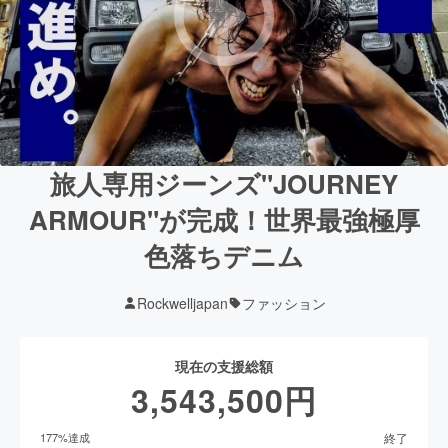
旅人専用ジーンズ"JOURNEY
ARMOUR"が完成！世界最強極厚
色落ちデニム
Rockwelljapan
ファッション
現在の支援総額
3,543,500
円
終了
177
%達成