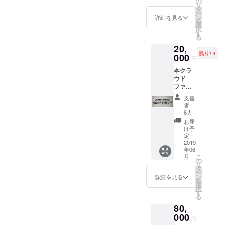
観光客
の
ワを
ず最初
り返し
す) ※モ
リ
をする
からは
タ
しっか
に1度
付け外
デル：
ー
でも、
「どう
ン
り出し
詳細を見る
洗って
しをす
身長
を
引越し
回った
選
たい方
から穿
る事で
171cm
択
の手伝
らいい
す
は普段
いて下
段々と
体重
る
い、農
のかわ
通りの
さい。
柔らか
63kg サ
20,
作物の
からな
サイズ
新品の
くなっ
イズ
残り14
収穫、
000
い…」
を。縮
場合、
円
てきま
W28着
ケーキ
「結局
むこと
ボタン
す。 (誰
用 製品
本クラ
の生地
それぞ
を考慮
を閉め
かにウ
の返
ウド
こねの
れの違
して、
る工程
エスト
品・交
ファン
手伝い
いや特
ある程
はかな
部分を
換は1回
ディン
でも、
徴はな
度の余
り苦し
支援
引っ
のみ受
グ終了
購入者
に？」
裕を持
者：
いと思
張って
付けま
後に作
の方が
といっ
6人
ちたい
います
サポー
す。 ※
成する
ご自由
た声を
方は1サ
お届
が、頑
トして
ユニオ
自社
に使う
よく耳
け予
イズ上
張って
もらう
ンスペ
WEB販
ことが
定：
にしま
をお選
閉めて
と閉め
シャル
売サイ
2019
できま
す。 そ
び頂
下さ
やすく
での裾
年06
トに
す。 ※
こで、
き、ま
い。 繰
なりま
こ
直しを
月
て、ご
交通費
の
365日常
ず最初
り返し
す) ※モ
リ
ご希望
支援頂
は岡山
タ
にデニ
に1度
付け外
デル：
ー
の方
いた方
県外の
ン
ムを纏
詳細を見る
洗って
しをす
身長
を
は、別
のお名
場合、
選
うジー
から穿
る事で
171cm
択
途ご相
前を掲
実費を
す
ンズオ
いて下
段々と
体重
る
談下さ
載致し
頂きま
タクか
さい。
柔らか
63kg サ
い。 そ
80,
ます。
す。 ※
つ、物
新品の
くなっ
イズ
の際は
GHION
000
公序良
心つい
場合、
円
てきま
W28着
往復の
DENIM
俗に反