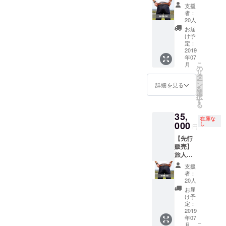
て頂き
外への
は2019
ジーン
いた方
りま
好みの
ただい
PRして
支援
ます。
お届け
年6月~7
ズ"JOU
には別
す。
問題で
た方に
いくこ
者：
をご希
月を予
RNEY
途お礼
ウォッ
すが、
20人
は別途
とを予
望の場
定して
ARMO
のメー
シュを
少しき
お礼
定して
お届
合は別
おりま
UR" ユ
ルをお
かけて
つめで
け予
メール
おりま
途送料
すが、
ニセッ
送りさ
いない
定：
穿きジ
をお送
すの
を頂戴
工場の
クスで
2019
せて頂
生デニ
ワを
りさせ
で、英
いたし
年07
生産状
サイズ
きま
ムとな
しっか
て頂き
語ナ
こ
月
ます。
況によ
はW30
す。
ります
の
り出し
ます。
レー
リ
(国や地
り多少
の製品
ので、
タ
たい方
ション×
ー
域に
前後す
です。
ウエス
ン
は普段
詳細を見る
日本語
を
よって
る場合
読んで
ト・レ
選
通りの
字幕、
択
はお届
がござ
字のご
ングス
す
サイズ
英語ナ
る
けでき
いま
とく旅
は共に
を。縮
レー
ない場
35,
す。何
の鎧で
2-5cm
むこと
ション×
在庫な
合がご
卒ご了
あり超
000
程縮む
し
を考慮
英語字
円
ざいま
承くだ
ヘビー
事が予
して、
幕の動
す） ※
【先行
さい。
オンス
想され
ある程
画にな
お届け
販売】
ご支援
ジーン
ます。
度の余
りま
予定日
旅人用
いただ
ズとな
完全に
裕を持
す。 完
は2019
ジーン
いた方
りま
好みの
ちたい
成は7
支援
年6月~7
ズ"JOU
には別
す。
問題で
方は1サ
者：
月〜8月
月を予
RNEY
途お礼
ウォッ
すが、
20人
イズ上
を予定
定して
ARMO
のメー
シュを
少しき
をお選
お届
してお
おりま
UR" ユ
ルをお
かけて
つめで
け予
び頂
ります
すが、
ニセッ
送りさ
いない
定：
穿きジ
き、ま
が、ク
工場の
クスで
2019
せて頂
生デニ
ワを
ず最初
リエイ
年07
生産状
サイズ
きま
ムとな
しっか
に1度
ターと
こ
月