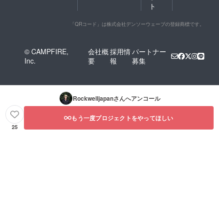
おりま
せて頂
ト
すが、
きま
工場の
す。
生産状
「QRコード」は株式会社デンソーウェーブの登録商標です。
況によ
り多少
前後す
© CAMPFIRE,
会社概
採用情
パートナー
る場合
Inc.
要
報
募集
がござ
いま
す。何
卒ご了
承くだ
Rockwelljapan
さんへアンコール
さい。
ご支援
いただ
もう一度プロジェクトをやってほしい
いた方
25
には別
途お礼
のメー
ルをお
送りさ
せて頂
きま
す。