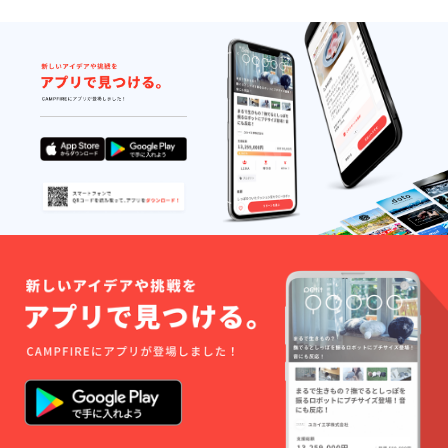
いて下
くなっ
イズ
の際は
場合、
さい。
てきま
W28着
往復の
送料は
新品の
す。 (誰
用 製品
送料を
無料で
場合、
かにウ
の返
ご負担
お送り
ボタン
エスト
品・交
頂きま
致しま
を閉め
部分を
換は1回
す。 ※
す。海
る工程
引っ
のみ受
万が
外への
はかな
張って
付けま
一、本
お届け
り苦し
サポー
す。 ※
ジーン
をご希
いと思
トして
ユニオ
ズによ
望の場
います
もらう
ンスペ
り怪我
合は別
が、頑
と閉め
シャル
を追わ
途送料
張って
やすく
での裾
れたと
を頂戴
閉めて
なりま
直しを
しても
いたし
下さ
す) ※モ
ご希望
一切の
ます。
い。 繰
デル：
の方
責任を
(国や地
り返し
身長
は、別
負いか
域に
付け外
171cm
途ご相
ねま
よって
しをす
体重
談下さ
す。 ※
はお届
る事で
63kg サ
い。 そ
国内の
けでき
段々と
イズ
の際は
場合、
ない場
柔らか
W28着
往復の
送料は
合がご
くなっ
用 製品
送料を
無料で
ざいま
てきま
の返
ご負担
お送り
す） ※
す。 (誰
品・交
頂きま
致しま
お届け
かにウ
換は1回
す。 ※
す。海
予定日
エスト
のみ受
万が
外への
は2019
部分を
付けま
一、本
お届け
年6月~7