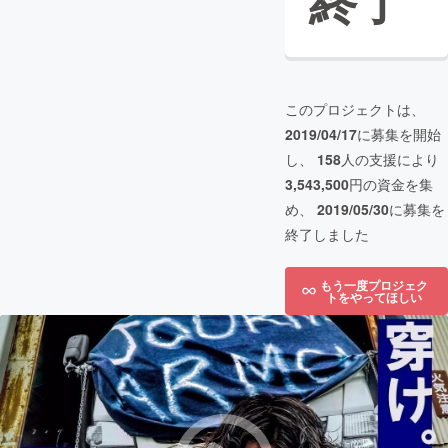
終了
このプロジェクトは、
2019/04/17
に募集を開始
し、
158
人の支援により
3,543,500
円の資金を集
め、
2019/05/30
に募集を
終了しました
もう一度プロジェク
トをやってほしい