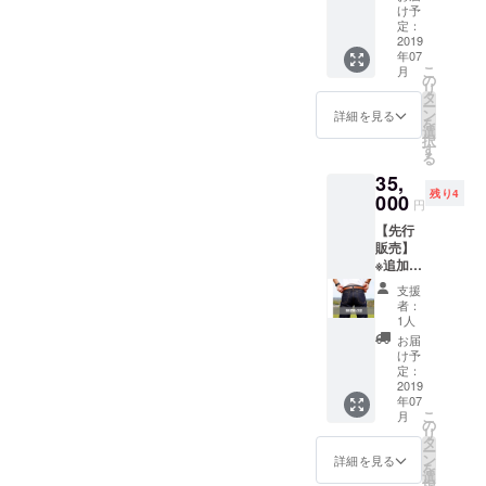
RNEY
ウォッ
しま
け予
ARMO
シュを
定：
す！ ご
UR" ユ
2019
かけて
支援い
年07
ニセッ
いない
ただい
こ
月
クスで
生デニ
の
た方に
リ
サイズ
ムとな
タ
は別途
ー
はW30
ります
ン
お礼
詳細を見る
を
の製品
ので、
選
メール
択
です。
ウエス
す
をお送
る
読んで
ト・レ
りさせ
35,
字のご
ングス
て頂き
残り4
とく旅
000
は共に
ます。
円
の鎧で
2-5cm
【先行
あり超
程縮む
販売】
ヘビー
事が予
※追加リ
オンス
想され
ターン
ジーン
ます。
支援
旅人用
ズとな
完全に
者：
ジーン
りま
好みの
1人
ズ"JOU
す。
問題で
お届
RNEY
ウォッ
すが、
け予
ARMO
シュを
定：
少しき
UR" ユ
2019
かけて
つめで
年07
ニセッ
いない
穿きジ
こ
月
クスで
生デニ
の
ワを
リ
サイズ
ムとな
タ
しっか
ー
はW32
ります
ン
り出し
詳細を見る
を
の製品
ので、
選
たい方
択