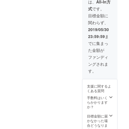
の鎧で
事が予
して、
は、
All-In方
る工程
エスト
細につ
あり超
想され
ある程
はかな
部分を
きまし
式
です。
ヘビー
ます。
度の余
り苦し
引っ
ては購
オンス
完全に
裕を持
目標金額に
いと思
張って
入後、
ジーン
好みの
ちたい
います
サポー
別途ご
関わらず、
ズとな
問題で
方は1サ
が、頑
トして
相談と
りま
すが、
イズ上
2019/05/30
張って
もらう
なりま
す。
少しき
をお選
閉めて
と閉め
す。 ま
23:59:59
ま
ウォッ
つめで
び頂
下さ
やすく
た、自
シュを
穿きジ
き、ま
でに集まっ
い。 繰
なりま
社WEB
かけて
ワを
ず最初
り返し
す) ※モ
販売サ
た金額が
いない
しっか
に1度
付け外
デル：
イトの
生デニ
り出し
洗って
ファンディ
しをす
身長
スポン
ムとな
たい方
から穿
る事で
171cm
サ一覧
ングされま
ります
は普段
いて下
段々と
体重
の最上
ので、
通りの
さい。
す。
柔らか
63kg サ
部にお
ウエス
サイズ
新品の
くなっ
イズ
名前を
ト・レ
を。縮
場合、
てきま
W28着
掲載さ
ングス
むこと
ボタン
す。 (誰
用 製品
せて頂
支援に関するよ
は共に
を考慮
を閉め
かにウ
の返
きま
くある質問
2-5cm
して、
る工程
エスト
品・交
す。 ご
程縮む
ある程
手数料はいく
はかな
部分を
換は1回
支援い
事が予
度の余
らかかります
り苦し
引っ
のみ受
ただい
想され
裕を持
か？
いと思
張って
付けま
た方に
ます。
ちたい
います
サポー
す。 ※
は別途
完全に
方は1サ
目標金額に届
が、頑
トして
ユニオ
お礼
好みの
イズ上
かなかった場
張って
もらう
ンスペ
メール
問題で
をお選
合どうなりま
閉めて
と閉め
シャル
をお送