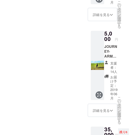
こ
月
非ご支
の
リ
援のほ
タ
ー
どお願
ン
詳細を見る
を
い致し
選
択
ます。
す
る
このプ
5,0
ロジェ
クトを
00
円
支援し
JOURN
たこと
EY-
に誇り
ARMO
を持っ
URの一
て頂け
支援
般発売
るよう
者：
が開始
な活
14人
される
動・ブ
お届
まで支
ランド
け予
援者様
にして
定：
限定で
2019
いきた
年06
プロ
いと思
こ
月
ジェク
いま
の
リ
トの活
す。ど
タ
ー
動報告
うぞ宜
ン
詳細を見る
を
をさせ
しくお
選
択
ていた
願い致
す
る
だきま
しま
35,
す。6月
す。 ※
残り6
に広告
000
ご支援