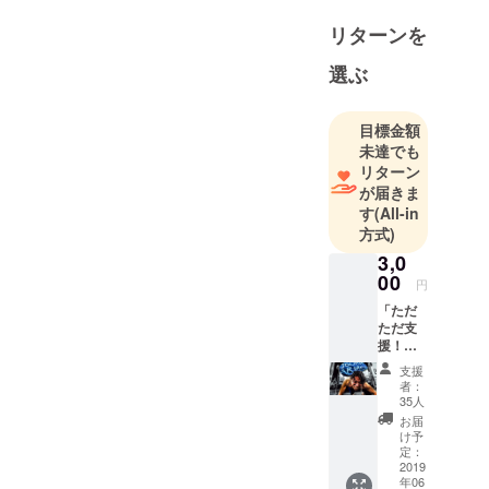
リターンを
選ぶ
目標金額
未達でも
リターン
が届きま
す
(All-in
方式)
3,0
00
円
「ただ
ただ支
援！」
本プロ
支援
ジェク
者：
トを見
35人
て興味
お届
をお持
け予
ちいた
定：
だいた
2019
年06
方は是