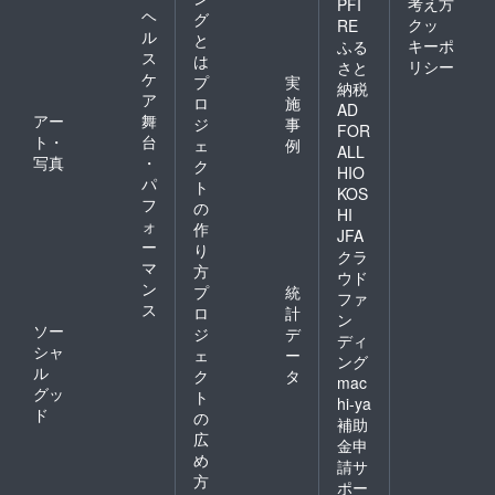
無料で
お届け
考え方
PFI
ご支援
ヘ
お送り
グ
予定日
いただ
クッ
RE
致しま
ル
は2019
と
いた方
キーポ
ふる
す。海
年6月~7
ス
には別
は
リシー
さと
外への
月を予
途お礼
ケ
プ
実
納税
お届け
定して
のメー
ア
ロ
施
をご希
おりま
AD
ルをお
アー
舞
ジ
事
望の場
すが、
送りさ
FOR
ト・
台
合は別
工場の
ェ
例
せて頂
ALL
途送料
生産状
写真
・
きま
ク
HIO
を頂戴
況によ
す。
パ
ト
KOS
いたし
り多少
フ
の
ます。
HI
前後す
ォ
作
(国や地
る場合
JFA
ー
域に
り
がござ
クラ
よって
マ
いま
方
ウド
はお届
す。何
ン
プ
統
ファ
けでき
卒ご了
ス
ロ
計
ない場
ン
承くだ
ソー
ジ
デ
合がご
さい。
ディ
シャ
ざいま
ェ
ー
ご支援
ング
す） ※
ル
いただ
ク
タ
mac
お届け
いた方
グッ
ト
hi-ya
予定日
には別
ド
の
補助
は2019
途お礼
広
年6月~7
のメー
金申
め
月を予
ルをお
請サ
定して
送りさ
方
ポー