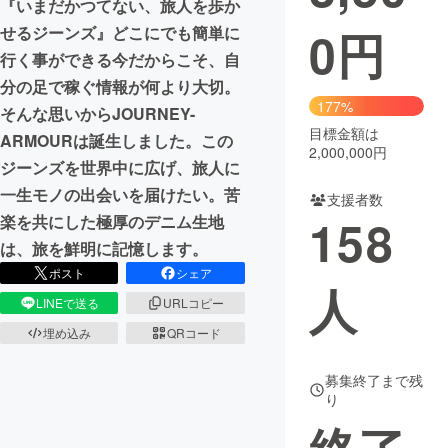
『いまだかつてない、旅人を歩か
0
円
せるジーンズ』どこにでも簡単に
まちづくり・地域活性化
行く事ができる今だからこそ、自
分の足で稼ぐ情報が何より大切。
CAMPFIRE for Social Good
CAMPFIRE Creation
177%
そんな思いからJOURNEY-
CAMPFIREふるさと納税
machi-ya
コミュニティ
目標金額は
ARMOURは誕生しました。この
2,000,000円
ジーンズを世界中に広げ、旅人に
一生モノの出会いを届けたい。苦
支援者数
158
楽を共にした極厚のデニム生地
は、旅を鮮明に記憶します。
ポスト
シェア
人
LINEで送る
URLコピー
埋め込み
QRコード
募集終了まで残
り