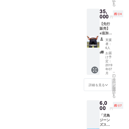
です。
ウエス
す
は普段
る
読んで
ト・レ
通りの
35,
字のご
ングス
サイズ
残り4
とく旅
000
は共に
を。縮
円
の鎧で
2-5cm
むこと
【先行
あり超
程縮む
を考慮
販売】
ヘビー
事が予
して、
※追加リ
オンス
想され
ある程
ターン
ジーン
ます。
度の余
支援
旅人用
ズとな
完全に
裕を持
者：
ジーン
りま
好みの
6人
ちたい
ズ"JOU
す。
問題で
方は1サ
お届
RNEY
ウォッ
すが、
け予
イズ上
ARMO
シュを
定：
少しき
をお選
UR" ユ
2019
かけて
つめで
び頂
年07
ニセッ
いない
穿きジ
き、ま
こ
月
クスで
生デニ
の
ワを
ず最初
リ
サイズ
ムとな
タ
しっか
に1度
ー
はW34
ります
ン
り出し
詳細を見る
洗って
を
の製品
ので、
選
たい方
から穿
択
です。
ウエス
す
は普段
いて下
る
読んで
ト・レ
通りの
さい。
6,0
字のご
ングス
サイズ
新品の
残り7
とく旅
00
は共に
を。縮
場合、
円
の鎧で
2-5cm
むこと
ボタン
「児島
あり超
程縮む
を考慮
を閉め
ジーン
ヘビー
事が予
して、
る工程
ズスト
オンス
想され
ある程
はかな