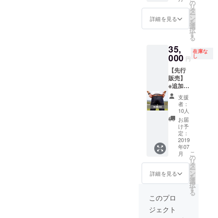
況によ
はW32
す。
ります
の
り出し
洗って
の納期
リ
り多少
の製品
ので、
タ
たい方
から穿
調整
ー
前後す
です。
ウエス
ン
は普段
詳細を見る
いて下
上、多
を
る場合
読んで
ト・レ
選
通りの
さい。
少前後
択
がござ
字のご
ングス
す
サイズ
新品の
する可
る
いま
とく旅
は共に
を。縮
場合、
能性が
35,
す。何
の鎧で
2-5cm
むこと
ボタン
ござい
在庫な
卒ご了
あり超
000
程縮む
し
を考慮
を閉め
円
ます。
承くだ
ヘビー
事が予
して、
る工程
何卒ご
【先行
さい。
オンス
想され
ある程
はかな
了承下
販売】
ご支援
ジーン
ます。
度の余
り苦し
さいま
※追加リ
いただ
ズとな
完全に
裕を持
いと思
せ。 ※
ターン
いた方
りま
好みの
ちたい
います
支援
動画の
旅人用
には別
す。
問題で
方は1サ
者：
が、頑
撮影及
ジーン
途お礼
ウォッ
すが、
10人
イズ上
張って
び編集
ズ"JOU
のメー
シュを
少しき
をお選
お届
閉めて
は、本
RNEY
ルをお
かけて
つめで
け予
び頂
下さ
クラウ
ARMO
送りさ
いない
定：
穿きジ
き、ま
い。 繰
ドファ
UR" ユ
2019
せて頂
生デニ
ワを
ず最初
り返し
ンディ
年07
ニセッ
きま
ムとな
しっか
に1度
付け外
ング用
こ
月
クスで
す。
ります
の
り出し
洗って
しをす
の動画
リ
サイズ
ので、
タ
たい方
から穿
る事で
の作成
ー
はW34
ウエス
ン
は普段
詳細を見る
いて下
段々と
を行っ
を
の製品
ト・レ
選
通りの
さい。
柔らか
た
択
です。
ングス
す
サイズ
新品の
くなっ
Robert
る
読んで
は共に
を。縮
このプロ
場合、
てきま
Leeが行
字のご
2-5cm
むこと
ボタン
す。 (誰
いま
ジェクト
とく旅
程縮む
を考慮
を閉め
かにウ
す。 詳