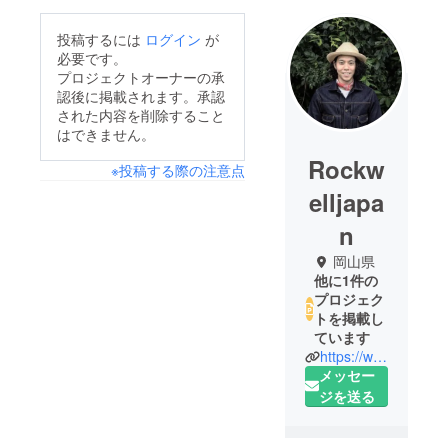
投稿するには
ログイン
が
必要です。
プロジェクトオーナーの承
認後に掲載されます。承認
された内容を削除すること
はできません。
Rockw
※投稿する際の注意点
elljapa
n
岡山県
他に1件の
プロジェク
トを掲載し
ています
https://www.rockwelljapan.com
メッセー
ジを送る