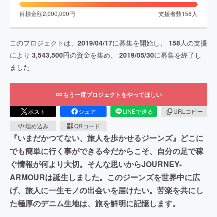
目標金額
2,000,000
円
支援者数
158
人
このプロジェクトは、
2019/04/17
に募集を開始し、
158
人の支援
により
3,543,500
円の資金を集め、
2019/05/30
に募集を終了し
ました
もう一度プロジェクトをやってほしい
ポスト
シェア
LINEで送る
URLコピー
埋め込み
QRコード
『いまだかつてない、旅人を歩かせるジーンズ』どこに
でも簡単に行く事ができる今だからこそ、自分の足で稼
ぐ情報が何より大切。そんな思いからJOURNEY-
ARMOURは誕生しました。このジーンズを世界中に広
げ、旅人に一生モノの出会いを届けたい。苦楽を共にし
た極厚のデニム生地は、旅を鮮明に記憶します。