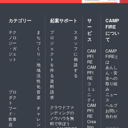
引っ
す。 ※
ジーン
をご希
月を予
張って
ユニオ
ズによ
望の場
定して
サポー
ンスペ
り怪我
合は別
おりま
トして
シャル
を追わ
途送料
すが、
もらう
での裾
れたと
カテゴリー
起案サポート
サ
CAMP
を頂戴
工場の
と閉め
直しを
しても
いたし
生産状
ー
FIRE
やすく
ご希望
一切の
ます。
況によ
テク
ま
プ
ス
なりま
ビ
につい
の方
責任を
(国や地
り多少
す) ※モ
は、別
ノロ
ち
ロ
タ
負いか
域に
ス
て
前後す
デル：
途ご相
ねま
ジー
づ
ジ
ッ
よって
る場合
身長
談下さ
す。 ※
はお届
がござ
・ガ
く
ェ
フ
171cm
CAM
CAMP
い。 そ
国内の
けでき
いま
ジェ
り
ク
に
体重
の際は
場合、
PFI
FIREと
ない場
す。何
ット
・
ト
相
63kg サ
往復の
送料は
合がご
RE
は
卒ご了
イズ
地
を
談
送料を
無料で
ざいま
承くだ
CAM
あんし
W28着
ご負担
お送り
域
作
す
す） ※
さい。
PFI
ん・安
用 製品
頂きま
致しま
お届け
活
る
る
ご支援
の返
RE
全への
す。 ※
す。海
予定日
いただ
性
資
品・交
万が
コ
取り組
外への
は2019
いた方
化
料
換は1回
一、本
お届け
年6月~7
ミュ
み
には別
のみ受
プロ
音
請
ジーン
をご希
月を予
途お礼
ニ
ニュー
付けま
ズによ
ダク
楽
求
望の場
定して
のメー
ティ
ス
す。 ※
り怪我
合は別
おりま
ト
ルをお
CAM
ヘルプ
ユニオ
を追わ
途送料
すが、
クラウドファ
送りさ
フー
チ
ンスペ
れたと
PFI
お問い
を頂戴
工場の
せて頂
ンディングの
ド・
ャ
シャル
しても
いたし
RE
合わせ
生産状
きま
ノウハウを無
飲食
レ
での裾
一切の
ます。
況によ
す。
Crea
料で学ぼう
直しを
責任を
店
ン
(国や地
り多少
tion