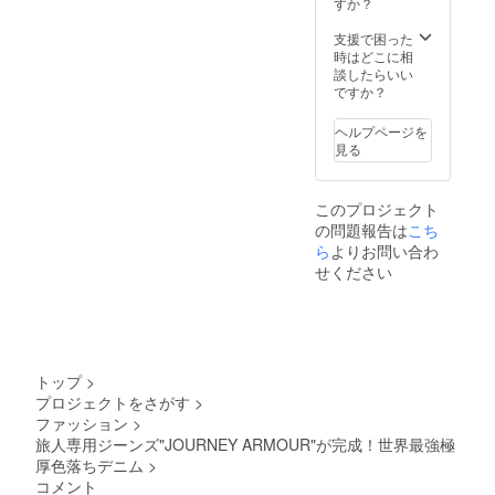
すが、
び頂
すか？
下さ
やすく
での裾
りさせ
少しき
き、ま
い。 繰
なりま
直しを
て頂き
つめで
ず最初
支援で困った
り返し
す) ※モ
ご希望
ます。
穿きジ
に1度
時はどこに相
付け外
デル：
の方
※公序良
ワを
洗って
談したらいい
しをす
身長
は、別
俗に反
しっか
から穿
ですか？
る事で
171cm
途ご相
する内
り出し
いて下
段々と
体重
談下さ
容はお
たい方
さい。
柔らか
63kg サ
ヘルプページを
い。 そ
断りす
は普段
新品の
くなっ
イズ
見る
の際は
ること
通りの
場合、
てきま
W28着
往復の
がござ
サイズ
ボタン
す。 (誰
用 製品
送料を
いま
を。縮
を閉め
かにウ
の返
ご負担
す。 ※
このプロジェクト
むこと
る工程
エスト
品・交
頂きま
内容に
の問題報告は
こち
を考慮
はかな
部分を
換は1回
す。 ※
は精査
して、
ら
よりお問い合わ
り苦し
引っ
のみ受
万が
を致し
ある程
いと思
張って
せください
付けま
一、本
ます。
度の余
います
サポー
す。 ※
ジーン
場合に
裕を持
が、頑
トして
ユニオ
ズによ
よって
ちたい
張って
もらう
ンスペ
り怪我
は掲載
方は1サ
閉めて
と閉め
シャル
を追わ
をお断
イズ上
下さ
やすく
での裾
れたと
りする
をお選
い。 繰
なりま
直しを
トップ
>
しても
ことが
び頂
り返し
す) ※モ
ご希望
一切の
ござい
プロジェクトをさがす
>
き、ま
付け外
デル：
の方
責任を
ますの
ファッション
>
ず最初
しをす
身長
は、別
負いか
でご了
に1度
旅人専用ジーンズ"JOURNEY ARMOUR"が完成！世界最強極
る事で
171cm
途ご相
ねま
承くだ
洗って
段々と
厚色落ちデニム
>
体重
談下さ
す。 ※
さい。
から穿
柔らか
63kg サ
い。 そ
コメント
国内の