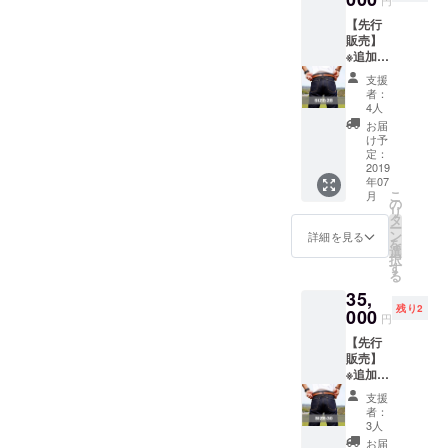
円
動画撮
頂いた
【先行
影のた
方には
販売】
めモン
お礼
※追加リ
ゴルや
メール
ターン
中国に
をお送
支援
旅人用
渡航予
りさせ
者：
ジーン
定で
て頂き
4人
ズ"JOU
す。そ
ます。
お届
RNEY
の他、
け予
ARMO
我々が
定：
UR" ユ
2019
世界中
年07
ニセッ
を旅し
こ
月
クスで
ていく
の
リ
サイズ
中で得
タ
ー
はW28
たその
ン
詳細を見る
を
の製品
土地の
選
択
です。
文化や
す
る
読んで
生活の
35,
字のご
様子な
残り2
とく旅
000
ど、
円
の鎧で
ローカ
【先行
あり超
ル情報
販売】
ヘビー
をメー
※追加リ
オンス
ルで写
ターン
ジーン
真や動
支援
旅人用
ズとな
画と共
者：
ジーン
りま
にお届
3人
ズ"JOU
す。
けいた
お届