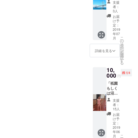
リート
ジーン
ます。
度の余
り苦し
支援
を完全
ズとな
完全に
裕を持
者：
いと思
自己流
りま
好みの
3人
ちたい
います
でご案
す。
問題で
方は1サ
お届
が、頑
内しま
ウォッ
すが、
け予
イズ上
張って
す」 岡
シュを
定：
少しき
をお選
閉めて
山県の
2019
かけて
つめで
び頂
下さ
年07
南部に
いない
穿きジ
き、ま
い。 繰
こ
月
はジー
生デニ
の
ワを
ず最初
り返し
リ
ンズの
ムとな
タ
しっか
に1度
付け外
ー
聖地と
ります
ン
り出し
詳細を見る
洗って
しをす
を
呼ばれ
ので、
選
たい方
から穿
る事で
択
る、児
ウエス
す
は普段
いて下
段々と
る
島ジー
ト・レ
通りの
さい。
柔らか
10,
ンズス
ングス
サイズ
新品の
くなっ
残り5
トリー
000
は共に
を。縮
場合、
円
てきま
トがあ
2-5cm
むこと
ボタン
す。 (誰
「祇園
りま
程縮む
を考慮
を閉め
かにウ
もしく
す。 数
事が予
して、
る工程
エスト
は沼本
多くの
想され
ある程
はかな
部分を
の3時間
著名人
ます。
度の余
り苦し
支援
引っ
を購入
や、
完全に
裕を持
者：
いと思
張って
する権
ジーン
好みの
15人
ちたい
います
サポー
利」講
ズマニ
問題で
方は1サ
お届
が、頑
トして
演とし
アがそ
すが、
け予
イズ上
張って
もらう
てで
の地に
定：
少しき
をお選
閉めて
と閉め
も、た
2019
集う一
つめで
び頂
下さ
やすく
年06
だただ
方で、
穿きジ
き、ま
い。 繰
なりま
こ
月
お話し