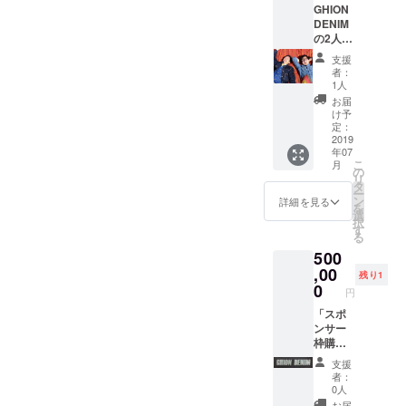
たころ
ボタン
す。 (誰
用 製品
送料を
GHION
の記念
する内
から新
を閉め
かにウ
の返
ご負担
DENIM
すべき
容、法
喜劇に
る工程
エスト
品・交
頂きま
の2人を
第一歩
令に違
魅せら
はかな
部分を
換は1回
す。 ※
あなた
を後押
反する
れてい
り苦し
支援
引っ
のみ受
万が
の町に
し頂け
内容な
た、お
者：
いと思
張って
付けま
一、本
呼ぶ権
ますと
どはお
1人
喋り上
います
サポー
す。 ※
ジーン
利をお
幸いで
受けで
手の祇
お届
が、頑
トして
ユニオ
ズによ
返しい
す。 ※
きませ
け予
園が児
張って
もらう
ンスペ
り怪我
たしま
会社の
定：
ん。 ※
島ジー
閉めて
と閉め
シャル
を追わ
す！ 僕
2019
名前は
お互い
ンズス
下さ
やすく
での裾
れたと
年07
たち2人
もちろ
の安全
トリー
い。 繰
なりま
こ
直しを
月
しても
を朝か
ん、個
の
性確保
トを案
り返し
す) ※モ
リ
ご希望
一切の
ら晩ま
人名、
タ
のた
内しま
付け外
デル：
ー
の方
責任を
であな
ツイッ
ン
め、公
詳細を見る
す！！
しをす
身長
を
は、別
負いか
たの町
ターア
選
共の場
一人で
る事で
171cm
択
途ご相
ねま
でお好
カウン
す
で面会
回るよ
段々と
体重
る
談下さ
す。 ※
きに
トなど
いたし
り、確
柔らか
63kg サ
い。 そ
国内の
500
使って
ご希望
ます。
実に楽
くなっ
イズ
の際は
場合、
下さ
,00
の情報
ご支援
しいお
残り1
てきま
W28着
往復の
送料は
い！ 街
で構い
0
いただ
時間を
す。 (誰
円
用 製品
送料を
無料で
頭での
ませ
いた方
提供で
かにウ
の返
ご負担
お送り
声出し
「スポ
ん。 ※
には別
きると
エスト
品・交
頂きま
致しま
PRでも
ンサー
支援
途お礼
思いま
部分を
換は1回
す。 ※
す。海
イベン
枠購
時、必
メール
す！ 待
引っ
のみ受
万が
外への
ト設営
入」 ク
ず備考
をお送
ち合わ
張って
支援
付けま
一、本
お届け
のお手
ラウド
欄にご
りさせ
せ場
者：
サポー
す。 ※
ジーン
をご希
伝いで
ファン
希望の
て頂き
0人
所：JR
トして
ユニオ
ズによ
望の場
もなん
ディン
お名前
ます。
お届