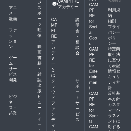
ご希望
各種規定
負いか
CAMPFIRE
域に
ジ
前後す
CAM
の方
ねま
よって
アカデミー
る場合
アニ
ス
は、別
利用規
PFI
す。 ※
はお届
がござ
メ・
ポ
途ご相
国内の
約
けでき
RE
いま
漫画
ー
談下さ
CA
説
場合、
ない場
す。何
細則
for
い。 そ
ツ
送料は
合がご
MP
明
卒ご了
プライ
Soci
の際は
無料で
ざいま
ファ
映
承くだ
FI
会
バシー
al
往復の
お送り
す） ※
さい。
ッ
像
RE
・
ポリ
送料を
Goo
致しま
お届け
ご支援
ショ
・
ア
相
ご負担
す。海
シー
d
予定日
いただ
ン
映
頂きま
カ
談
外への
は2019
特定商
いた方
CAM
す。 ※
画
お届け
デ
会
年6月~7
には別
取引法
PFI
万が
をご希
ゲー
書
月を予
途お礼
ミ
に基づ
RE
一、本
望の場
定して
のメー
ム・
籍
ー
く表記
for
ジーン
合は別
おりま
ルをお
サー
・
と
ズによ
情報セ
途送料
Ente
すが、
送りさ
ビス
雑
は
り怪我
を頂戴
工場の
キュリ
rtain
せて頂
開発
誌
を追わ
いたし
ク
サ
生産状
きま
ティ方
men
れたと
ます。
出
況によ
ラ
ポ
す。
針
t
しても
(国や地
り多少
版
ウ
ー
反社基
CAM
一切の
域に
前後す
ビジ
ビ
ド
ト
責任を
本方針
PFI
よって
る場合
ネ
ュ
フ
サ
負いか
はお届
カスタ
がござ
RE
ス・
ー
ねま
ァ
ー
けでき
いま
マーハ
for
す。 ※
起業
テ
ない場
す。何
ン
ビ
ラスメ
Spor
国内の
合がご
卒ご了
ィ
デ
ス
ントに
ts
場合、
ざいま
承くだ
ー
ィ
対する
送料は
CAM
す） ※
さい。
・
ン