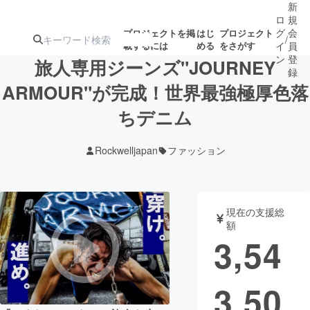
新
ロ
規
グ
会
プロジェクトを掲
はじ
プロジェクト
/
載するには
める
をさがす
イ
員
ン
登
旅人専用ジーンズ"JOURNEY
録
ARMOUR"が完成！世界最強極厚色落
ちデニム
人気のプロ
注目のリ
注目の新着プロ
募集終了が近いプ
もうすぐ公開
ジェクト
ターン
ジェクト
ロジェクト
されます
Rockwelljapan
ファッション
アート・写真
音楽
現在の支援総
テクノロジー・ガジェット
ゲーム・サ
額
3,54
映像・映画
書籍・雑誌
3,50
ビジネス・起業
チャレンジ