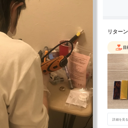
卒業後 
ブランド [
リターン
目
詳細を見