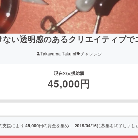
けない透明感のあるクリエイティブで
Takayama Takumi
チャレンジ
現在の支援総額
45,000
円
の支援により
45,000
円の資金を集め、
2019/04/16
に募集を終了しまし