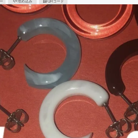
ピー
埋め込み
QRコード