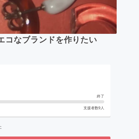
エコなブランドを作りたい
終了
支援者数
9
人
た