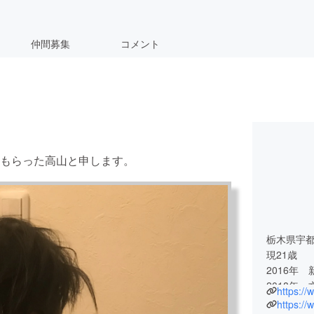
仲間募集
コメント
もらった高山と申します。
栃木県宇
現21歳
2016年
2018年
https:/
ス 卒業
https://