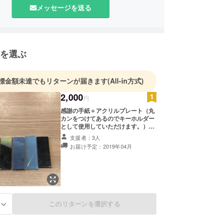
アクリル素材の魅力にはまりアクリルピアスを制作
メッセージを送る
clanity]を立ち上げる。
を選ぶ
標金額未達でもリターンが届きます
(All-in方式)
2,000
円
感謝の手紙＋アクリルプレート（丸
カンをつけてあるのでキーホルダー
として使用していただけます。）
アクリル素材独特のデザインや色の
支援者：3人
良さ手にとって感じてください！ ※
お届け予定：2019年04月
色やデザインはランダムとさせてい
ただきます。
このリターンを選択する
る