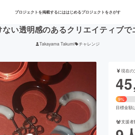
プロジェクトを掲載するには
はじめる
プロジェクトをさがす
けない透明感のあるクリエイティブで
Takayama Takumi
チャレンジ
注目のリターン
注目の新着プロジェクト
募集終了が近いプロジェクト
も
現在の
音楽
舞台・パフォーマンス
45
ゲーム・サービス開発
フード・飲食店
9%
書籍・雑誌出版
アニメ・漫画
目標金額は5
支援者
チャレンジ
ビューティー・ヘルスケ
9