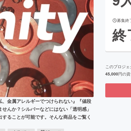
募集終
CAMPFIRE for Social Good
CAMPFIRE Creation
終
CAMPFIREふるさと納税
machi-ya
コミュニティ
このプロジェ
45,000
円の資
私、金属アレルギーでつけられない』『値段
ませんか？シルバーなどにはない「透明感」
出することが可能です。そんな商品をご覧く