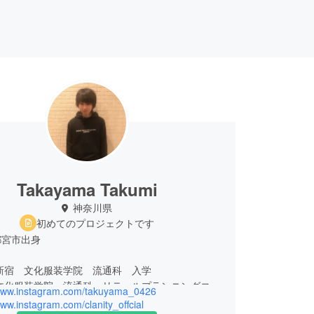
Takayama Takumi
神奈川県
初めてのプロジェクトです
都宮市出身
 新宿 文化服装学院 流通科 入学
 文化服装学院 流通科 リテールプランニングコー
/www.instagram.com/takuyama_0426
www.instagram.com/clanity_offcial