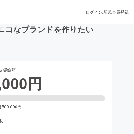
ログイン
/
新規会員登録
エコなブランドを作りたい
うすぐ公開されます
支援総額
プロダクト
,000
円
ファッション
スポーツ
00,000円
数
ア
ソーシャルグッド
人