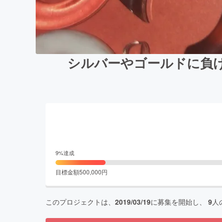
シルバーやゴールドに負
9
%達成
目標金額
500,000
円
このプロジェクトは、
2019/03/19
に募集を開始し、
9
人