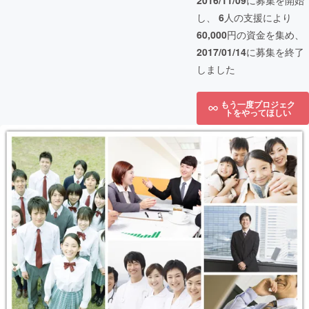
2016/11/09
に募集を開始
し、
6
人の支援により
60,000
円の資金を集め、
2017/01/14
に募集を終了
しました
もう一度プロジェク
トをやってほしい