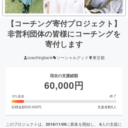
【コーチング寄付プロジェクト】
非営利団体の皆様にコーチングを
寄付します
coachingbank
ソーシャルグッド
東京都
現在の支援総額
60,000
円
終了
12
%達成
目標金額
500,000
円
支援者数
6
人
このプロジェクトは、
2016/11/09
に募集を開始し、
6
人の支援に