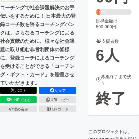
コーチングで社会課題解決のお手
まちづくり・地域活性化
12%
伝いをするために！ 日本最大の登
目標金額は
録コーチ数を誇るコーチングバン
500,000円
CAMPFIRE for Social Good
CAMPFIRE Creation
クは、さらなるコーチングによる
CAMPFIREふるさと納税
machi-ya
コミュニティ
社会貢献のために、様々な社会課
支援者数
6
人
題に取り組む非営利団体の皆様
に、登録コーチによるコーチング
を受けることができる「コーチン
グ・ギフト・カード」を贈呈させ
募集終了まで残
ていただきます。
り
終了
ポスト
シェア
LINEで送る
URLコピー
埋め込み
QRコード
このプロジェクトは、