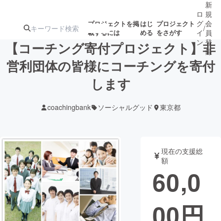
新
ロ
規
グ
会
プロジェクトを掲
はじ
プロジェクト
/
載するには
める
をさがす
イ
員
ン
登
【コーチング寄付プロジェクト】非
録
営利団体の皆様にコーチングを寄付
します
人気のプロ
注目のリ
注目の新着プロ
募集終了が近いプ
もうすぐ公開
ジェクト
ターン
ジェクト
ロジェクト
されます
coachingbank
ソーシャルグッド
東京都
アート・写真
音楽
現在の支援総
テクノロジー・ガジェット
ゲーム・サ
額
60,0
映像・映画
書籍・雑誌
00
円
ビジネス・起業
チャレンジ