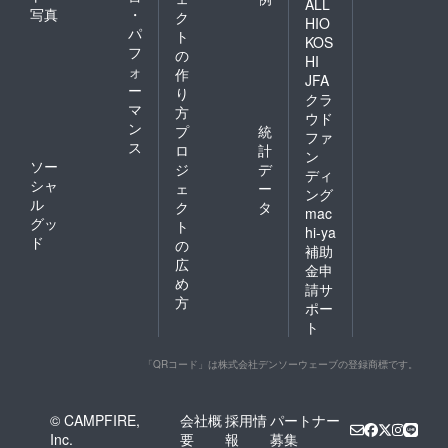
ALL
写真
・
ク
HIO
パ
ト
KOS
フ
の
HI
ォ
作
JFA
ー
り
クラ
マ
方
ウド
ン
プ
統
ファ
ス
ロ
計
ン
ソー
ジ
デ
ディ
シャ
ェ
ー
ング
ル
ク
タ
mac
グッ
ト
hi-ya
ド
の
補助
広
金申
め
請サ
方
ポー
ト
「QRコード」は株式会社デンソーウェーブの登録商標です。
© CAMPFIRE,
会社概
採用情
パートナー
Inc.
要
報
募集