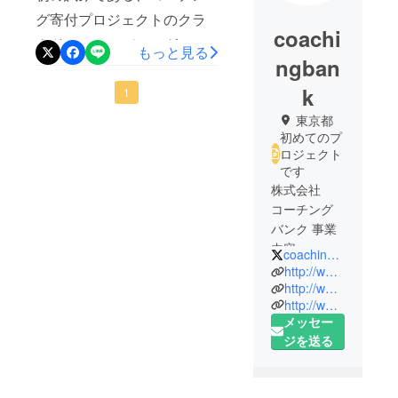
グ寄付プロジェクトのクラ
coachi
ウド・ファンディングの試
もっと見る
ngban
みが終了しました。ご協力
k
ありがとうございます。 今
1
回、ご寄付をいただいた金
東京都
初めてのプ
額を合わせ、非営利団体の
ロジェクト
寄付へを進めてまいりま
です
株式会社
す。詳細は下記をご覧くだ
コーチング
さい。
バンク 事業
http://www.coachingbank.co
内容
coachingbank
m/modules/news/article.php
http://www.coachingbank.com/news+index.storytopic+6.htm
１． コーチ
http://www.coachingbank.com/profile5+index.htm
?storyid=175
http://www.coachingbank.com/
およびコー
メッセー
チの企業・
ジを送る
団体のマー
ケティング
業務代行の