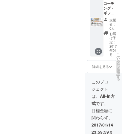
コーチ
度の報
成、父母教
ング・
告が掲
育、子弟教
ギフ
載され
ト・
た『支
育に関する
支援
カード
援対話
者：
事業、並び
を非営
研究
0人
利団体
にカウンセ
第４
お届
様に送
号』並
け予
リング、
付する
びに、
定：
コーチン
際の説
2017
2016年
年04
明書
度の報
グ、通信教
こ
月
に、支
告が掲
の
育事業
リ
援者全
載され
タ
ー
６． 人材育
員のお
た『支
ン
詳細を見る
を
名前を
援対話
選
成及び職業
択
記載さ
研究
す
能力開発の
る
せてい
第５
このプロ
ただき
ための教育
号』を
ジェクト
ます。
各一
事業
2015年
冊、贈
は、
All-In方
７． コーチ
度の報
呈しま
式
です。
告が掲
す。
育成プログ
載され
（第４
目標金額に
ラム等の提
た『支
号の発
関わらず、
供
援対話
送は
研究
2017年
８． 企業・
2017/01/14
第４
3月末
団体からの
23:59:59
ま
号』並
迄、第