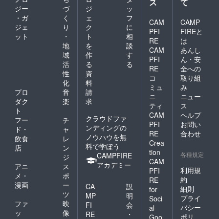
ス
て
号記載の
ジー
づ
ジ
ッ
サービスを
・ガ
く
ェ
フ
CAM
CAMP
行うシステ
ジェ
り
ク
に
PFI
FIREと
ット
・
ト
相
ムの開発、
RE
は
地
を
談
販売及びコ
CAM
あんし
域
作
す
ンサルティ
PFI
ん・安
活
る
る
RE
全への
ング
性
資
コ
取り組
２０．前各
化
料
ミュ
み
号に附帯関
プロ
音
請
ニ
ニュー
ダク
楽
求
連する一切
ティ
ス
ト
CAM
ヘルプ
クラウドファ
フー
チ
PFI
お問い
ンディングの
ド・
ャ
RE
合わせ
ノウハウを無
飲食
レ
Crea
料で学ぼう
店
ン
tion
各種規定
CAMPFIRE
ジ
CAM
アカデミー
アニ
ス
利用規
PFI
メ・
ポ
約
RE
漫画
ー
CA
説
細則
for
ツ
MP
明
プライ
Soci
ファ
映
FI
会
バシー
al
ッ
像
RE
・
ポリ
Goo