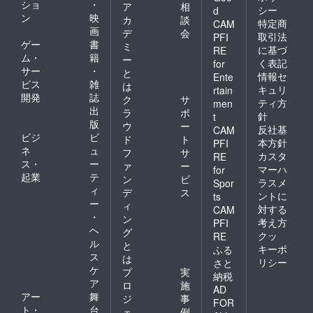
ショ
・
ア
相
シー
d
ン
映
カ
談
特定商
CAM
画
デ
会
取引法
PFI
ゲー
書
ミ
に基づ
RE
ム・
籍
ー
く表記
for
サー
・
と
情報セ
Ente
ビス
雑
は
キュリ
rtain
開発
誌
ク
サ
ティ方
men
出
ラ
ポ
針
t
版
ウ
ー
反社基
CAM
ビジ
ビ
ド
ト
本方針
PFI
ネ
ュ
フ
サ
カスタ
RE
ス・
ー
ァ
ー
マーハ
for
起業
テ
ン
ビ
ラスメ
Spor
ィ
デ
ス
ントに
ts
ー
ィ
対する
CAM
・
ン
考え方
PFI
ヘ
グ
クッ
RE
ル
と
キーポ
ふる
ス
は
リシー
さと
ケ
プ
実
納税
ア
ロ
施
AD
アー
舞
ジ
事
FOR
ト・
台
ェ
例