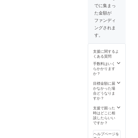
びに、
社員の採
５号の
でに集まっ
2016年
発送は
用、教育並
た金額が
度の報
2018年
びに人材育
告が掲
3月末迄
ファンディ
載され
となり
成及び職業
ングされま
た『支
ま
適性能力開
援対話
す。）
す。
発に関する
研究
＊写真
第５
は第２
企画立案及
号』を
号、第
び実施運営
支援に関するよ
各一
３号の
くある質問
冊、贈
の受託
もので
呈しま
す。
手数料はいく
９．イン
す。
らかかります
ターネット
（第４
か？
号の発
を利用した
送は
目標金額に届
情報ネット
2017年
かなかった場
ワークによ
3月末
合どうなりま
迄、第
すか？
る情報処理
５号の
及び情報提
発送は
支援で困った
2018年
供サービス
時はどこに相
3月末迄
談したらいい
１０．労働
となり
ですか？
者派遣事業
ま
す。）
法に基づく
ヘルプページを
また、