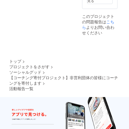
見る
人材の派遣
コーチ
１１．教育
ング・
ギフ
研修に係わ
このプロジェクト
ト・
る教材図書
の問題報告は
こち
カード
１枚
の作成並び
ら
よりお問い合わ
（１万
せください
に出版業務
円相
１２．講演
当、有
効期限
会、各種セ
は発行
ミナーの開
日より
催、各種研
６か月
トップ
>
間）を
修等の受託
プロジェクトをさがす
>
プレゼ
１３．各種
ソーシャルグッド
>
ントし
ます。
学校、学習
【コーチング寄付プロジェクト】非営利団体の皆様にコーチ
＊写真
ングを寄付します
>
塾、カル
は第２
活動報告一覧
チャー教
号、第
３号、
室、レッス
および
ン教室等の
2016年
開設指導及
度の
コーチ
び経営
ングギ
１４．広
フト
カード
告、コマー