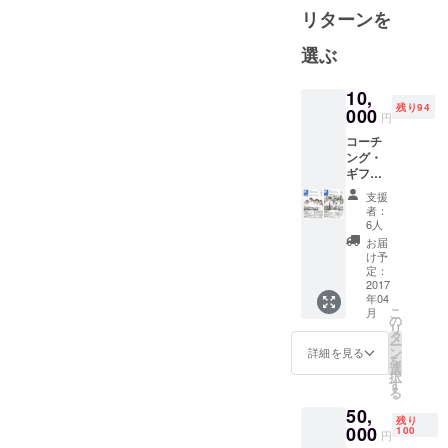
受託
リターンを
２． 経営
者、管理
選ぶ
者、一般社
員に対する
10,
残り94
000
コーチング
円
３． 個人及
コーチ
ング・
び企業の経
ギフ
営活性化の
ト・
支援
ための人材
カード
者：
を非営
6人
教育並びに
利団体
お届
研修業務
様に送
け予
付する
４． コーチ
定：
際の説
2017
ングスタッ
年04
明書
こ
月
フの紹介・
に、支
の
リ
援者全
派遣
タ
ー
員のお
ン
詳細を見る
５． 学校、
を
名前を
選
択
各種施設、
記載さ
す
る
せてい
企業、及び
50,
ただき
残り
家庭におけ
ます。
000
100
円
2015年
る人材育