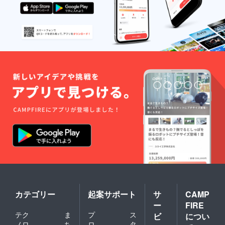
です。
シャルの企
＊コー
画、制作及
チン
グ・ギ
び販売
フト・
１５．広告
カード
代理店業務
を非営
利団体
１６．損害
様に送
保険代理業
付する
際の説
その他保険
明書
媒介代理業
に、寄
１７．不動
付者全
員のお
産の売買、
名前を
賃貸借、仲
記載さ
介、斡旋及
せてい
ただき
び管理
ます。
１８．有価
証券の取
得、投資、
カテゴリー
起案サポート
サ
CAMP
保有および
ー
FIRE
運用
テク
ま
プ
ス
ビ
につい
１９．前各
ノロ
ち
ロ
タ