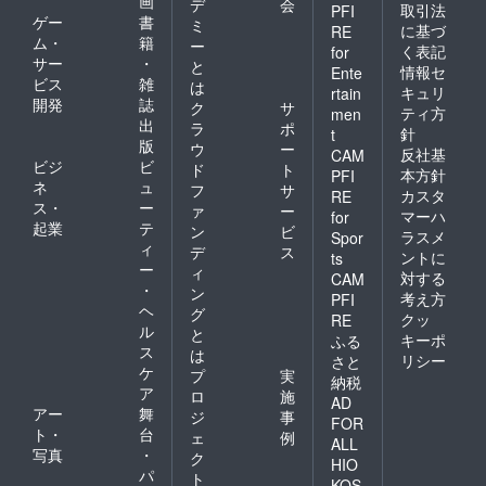
画
デ
会
取引法
PFI
ゲー
書
ミ
に基づ
RE
ム・
籍
ー
く表記
for
サー
・
と
情報セ
Ente
ビス
雑
は
キュリ
rtain
開発
誌
ク
サ
ティ方
men
出
ラ
ポ
針
t
版
ウ
ー
反社基
CAM
ビジ
ビ
ド
ト
本方針
PFI
ネ
ュ
フ
サ
カスタ
RE
ス・
ー
ァ
ー
マーハ
for
起業
テ
ン
ビ
ラスメ
Spor
ィ
デ
ス
ントに
ts
ー
ィ
対する
CAM
・
ン
考え方
PFI
ヘ
グ
クッ
RE
ル
と
キーポ
ふる
ス
は
リシー
さと
ケ
プ
実
納税
ア
ロ
施
AD
アー
舞
ジ
事
FOR
ト・
台
ェ
例
ALL
写真
・
ク
HIO
パ
ト
KOS