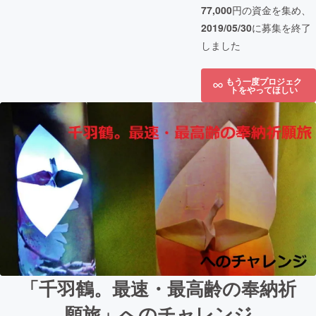
77,000
円の資金を集め、
2019/05/30
に募集を終了
しました
もう一度プロジェク
トをやってほしい
「千羽鶴。最速・最高齢の奉納祈
願旅」へのチャレンジ