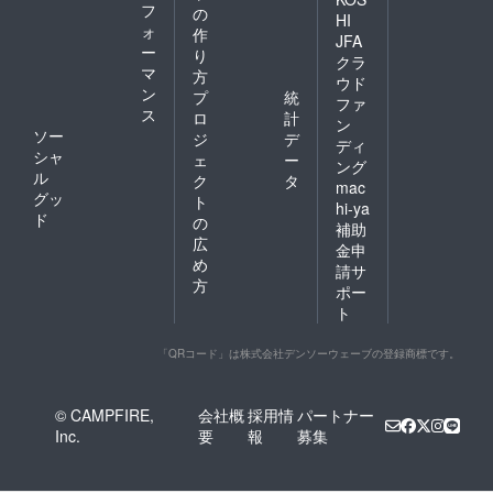
フ
の
HI
ォ
作
JFA
ー
り
クラ
マ
方
ウド
ン
プ
統
ファ
ス
ロ
計
ン
ソー
ジ
デ
ディ
シャ
ェ
ー
ング
ル
ク
タ
mac
グッ
ト
hi-ya
ド
の
補助
広
金申
め
請サ
方
ポー
ト
「QRコード」は株式会社デンソーウェーブの登録商標です。
© CAMPFIRE,
会社概
採用情
パートナー
Inc.
要
報
募集