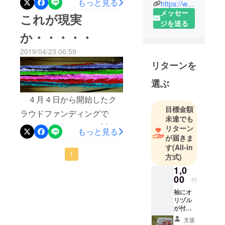
りや。
もっと見る
の鶴を折ることが出来まし
https://www.facebook.com/people/Yuusuke-Abe/100009742536810
なれど、広島用の72時間
メッセー
これが現実
た。 でも、実質４２時間
ジを送る
チャレンジはこれからなの
稼働ですので、まだ３０時
か・・・・・
です。9日朝９時からの開始
間残っております。 広
2019/04/23 06:59
予定です。生配信は出来ま
島・長崎への奉納旅の旅費
リターンを
せんがブログ等で随時アッ
相当分８万円が集まってお
プするつもりですので、適
選ぶ
りますので、チャレンジ続
当に覗きに来てください
４月４日から開始したク
行宣言です。
目標金額
な。 オイラブロ
ラウドファンディングで
未達でも
グ
す。 目標額５０万に対
リターン
もっと見る
http://yuusuke320.blog115.fc
が届きま
し、わずか数万円しか集
す
(All-in
2.com/
まっておりません。 見知
1
方式)
らぬG３の道楽？タワゴト？
1,0
00
円
気まぐれ？自己満足には付
袖にオ
き合いきれん！
リヅル
が付い
と。。。 長崎奉納用「１
た白い
支援
台紙で