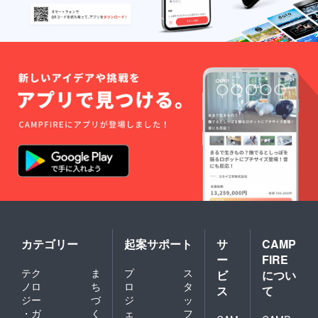
カテゴリー
起案サポート
サ
CAMP
ー
FIRE
テク
ま
プ
ス
ビ
につい
ノロ
ち
ロ
タ
ス
て
ジー
づ
ジ
ッ
・ガ
く
ェ
フ