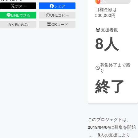
15%
ポスト
シェア
目標金額は
まちづくり・地域活性化
500,000円
LINEで送る
URLコピー
埋め込み
QRコード
支援者数
CAMPFIRE for Social Good
CAMPFIRE Creation
8
人
CAMPFIREふるさと納税
machi-ya
コミュニティ
募集終了まで残
り
終了
このプロジェクトは、
2019/04/04
に募集を開始
し、
8
人の支援により