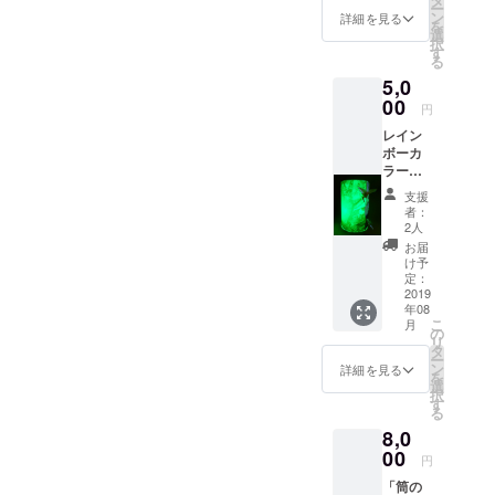
ち、９日の朝９時開始で１
ー
： 直
ン
詳細を見る
を
２日の朝９時までの７２時
径５cm
選
択
高さ８
す
間です。 ｻﾎﾟｰﾄﾒﾝﾊﾞｰも居
る
cm
5,0
（光源
ないため、食事等買い物や
ランプ
00
円
は「ホ
仮眠を含めの３日
レイン
ワイ
ボーカ
間。 チェック③
ト」
ラー輝
「オレ
YouTube生配信予定で練習
くオリ
ンジ」
支援
筒ラン
「レッ
者：
用意していたが動画サイト
タン 七
ド」
2人
色に変
「グ
の都合でスマホから送れな
お届
化する
リー
け予
光源の
くなりました。ので、静止
ン」が
定：
かもし
2019
ありま
画写真を随時アップした
年08
出す雰
す。
こ
月
囲気を
オリ筒
の
い。 チェック④ 写
リ
お楽し
ランタ
タ
ー
みくだ
ンの絵
ン
真等ではギネス認定が難し
詳細を見る
を
さい。
柄およ
選
択
アバ
いでしょうから断念しま
びラン
す
る
ウト寸
プの色
す。 （手元等をビデオカ
8,0
法 ：
を選ん
直径７
00
でくだ
円
メラにて撮影するつもりで
cm 高さ
さい）
「筒の
１１cm