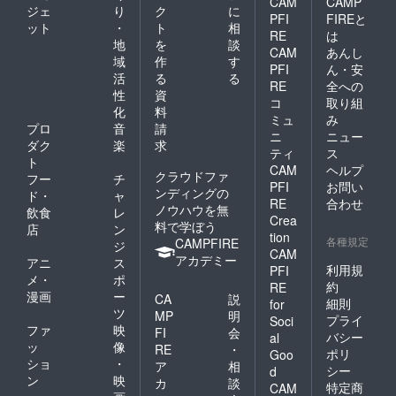
CAM
CAMP
ジェ
り
ク
に
PFI
FIREと
ット
・
ト
相
RE
は
地
を
談
CAM
あんし
域
作
す
PFI
ん・安
活
る
る
RE
全への
性
資
コ
取り組
化
料
ミュ
み
プロ
音
請
ニ
ニュー
ダク
楽
求
ティ
ス
ト
CAM
ヘルプ
クラウドファ
フー
チ
PFI
お問い
ンディングの
ド・
ャ
RE
合わせ
ノウハウを無
飲食
レ
Crea
料で学ぼう
店
ン
tion
各種規定
CAMPFIRE
ジ
CAM
アカデミー
アニ
ス
利用規
PFI
メ・
ポ
約
RE
漫画
ー
CA
説
細則
for
ツ
MP
明
プライ
Soci
ファ
映
FI
会
バシー
al
ッ
像
RE
・
ポリ
Goo
ショ
・
ア
相
シー
d
ン
映
カ
談
特定商
CAM