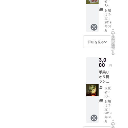
日十羽、１０日百羽、１０
者：
す。 思
1人
０日千羽を折る」のチャレ
い出写
お届
真（手
け予
ンジは約５０日で完成しま
札サイ
定：
ズ）を
2019
した。 （約２ｍと長い
年08
貼って
こ
月
飾って
束になりましたので、写真
の
リ
みては
タ
ー
を横に貼り付けてみた）広
いかが
ン
詳細を見る
を
でしょ
選
島奉納用「７２時間チャレ
択
うか。
す
る
アバ
ンジ」の軌道修正で
3,0
ウト寸
法 ； 横
す。 チェック① ホテ
00
円
１５cm
ル等の公共の場所からの公
手乗り
× 縦１
オリ筒
１cm
開を中止。 自宅のアパー
ランタ
（写真
ン 完成
の４羽
トの汚部屋にて実行チャレ
支援
したオ
の連鶴
者：
リ筒の
フォト
ンジします。 チェッ
2人
外に鶴
は付属
お届
ク② ３日間７２時間で千
が寄り
してま
け予
添うラ
せん）
定：
羽チャレンジを「何羽折れ
ンタ
2019
年08
ン。
るか？」に変更。 すなわ
こ
月
アバウ
の
リ
ト寸法
タ