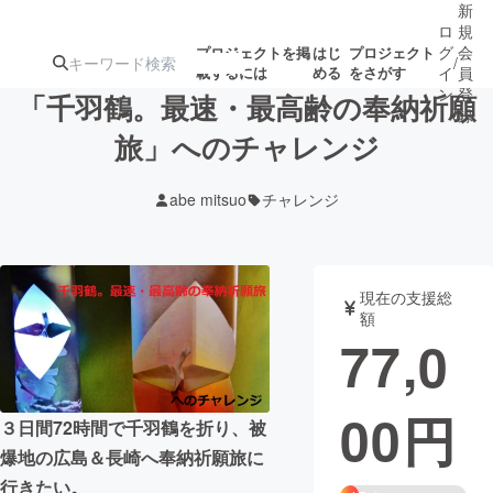
新
ロ
規
グ
会
プロジェクトを掲
はじ
プロジェクト
/
載するには
める
をさがす
イ
員
ン
登
「千羽鶴。最速・最高齢の奉納祈願
録
旅」へのチャレンジ
人気のプロ
注目のリ
注目の新着プロ
募集終了が近いプ
もうすぐ公開
abe mitsuo
チャレンジ
ジェクト
ターン
ジェクト
ロジェクト
されます
アート・写真
音楽
現在の支援総
額
77,0
テクノロジー・ガジェット
ゲーム・サ
00
円
映像・映画
書籍・雑誌
３日間72時間で千羽鶴を折り、被
爆地の広島＆長崎へ奉納祈願旅に
ビジネス・起業
チャレンジ
行きたい。