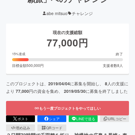
abe mitsuo
チャレンジ
現在の支援総額
77,000
円
終了
15
%達成
目標金額
500,000
円
支援者数
8
人
このプロジェクトは、
2019/04/04
に募集を開始し、
8
人の支援に
より
77,000
円の資金を集め、
2019/05/30
に募集を終了しました
もう一度プロジェクトをやってほしい
ポスト
シェア
LINEで送る
URLコピー
埋め込み
QRコード