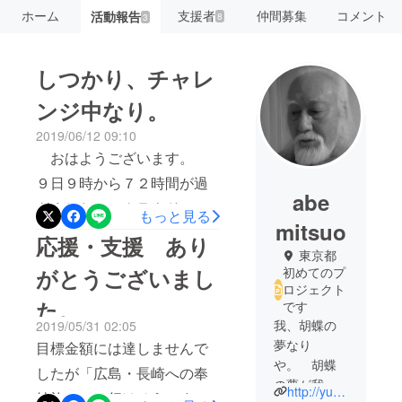
ホーム
支援者
仲間募集
コメント
活動報告
8
3
しつかり、チャレ
ンジ中なり。
2019/06/12 09:10
おはようございます。
９日９時から７２時間が過
abe
ぎました。 クラウドファ
もっと見る
mitsuo
ンディングの「千羽鶴。最
応援・支援 あり
東京都
速・最高齢の奉納祈願旅」
がとうございまし
初めてのプ
へのチャレンジが終了しま
ロジェクト
た。
です
した。 初期目標の５０万
我、胡蝶の
2019/05/31 02:05
円が集まらない中、チト変
夢なり
目標金額には達しませんで
更してトライしてみまし
や。 胡蝶
したが「広島・長崎への奉
た。 結果、約６００羽弱
の夢が我な
http://yuusuke320.blog115.fc2.com/
納旅」へは行けそうです。