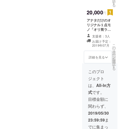
択
アバウ
す
で鶴が飛翔して
る
ト寸法
いるがごとくな
20,000
： 直径
オリ筒ランタン
円
１０cm
リビングや玄関
アナタだけのオ
高 さ２
など各部屋に置
リジナル１点モ
１cm
いたり、お友達
ノ「オリ筒ラン
（オ
へのプレゼント
タン」 （世界に
リ筒ラ
にどうぞ。
支援者：3人
ひとつ？お気に
ンタン
お届け予定：
入りの写真デー
の絵柄
こ
2019年07月
の
タを送ってくだ
を選ん
リ
タ
さい）
でくだ
ー
ン
詳細を見る
さい）
を
選
択
す
る
このプロ
ジェクト
は、
All-In方
式
です。
目標金額に
関わらず、
2019/05/30
23:59:59
ま
でに集まっ