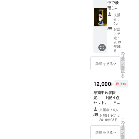
すが・・・） チェッ
中で飛
（オ
翔して
リ筒ラ
ク⑤ ７月１０日からの青
いるが
ンタン
支援
春１８切符にて奉納旅を考
ごとく
の絵柄
者：
なオリ
を選ん
0人
えたが。 １２日は鶴の連
筒ラン
でくだ
お届
タン」
さ
け予
結等の予備日？とし、１３
あたか
い）
定：
も鶴が
2019
日朝、新幹線にて出発。
年08
浮遊し
こ
月
以上を変更しますので、支
ている
の
リ
ような
タ
援者の方々に報告と共に了
ー
幻想光
ン
詳細を見る
を
が癒し
選
承いただきたいです。 も
択
をかも
す
る
し出し
ちろん、まだチャレンジ募
ます。
12,000
円
残り10
集期間ですので「ア・ナ・
A4サイ
ズの紙
早期申込者限
タ」の応援支援待ってま
を使
定。 上記４点
い、丸
セット。 ＊袖
す。
めた筒
にオリヅルが付
支援者：0人
の中で
いた白い台紙
お届け予定：
両端の
＊手乗りオリ筒
こ
2019年08月
羽で支
の
ランタン ＊レ
リ
えてお
タ
インボーカラー
ー
りま
ン
輝くオリ筒ラン
詳細を見る
を
す。
選
タン ＊筒の中