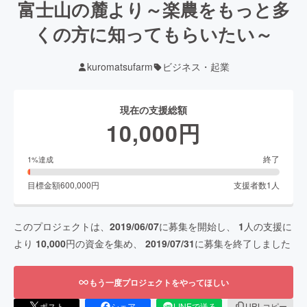
富士山の麓より～楽農をもっと多
くの方に知ってもらいたい～
kuromatsufarm
ビジネス・起業
現在の支援総額
10,000
円
終了
1
%達成
目標金額
600,000
円
支援者数
1
人
このプロジェクトは、
2019/06/07
に募集を開始し、
1
人の支援に
より
10,000
円の資金を集め、
2019/07/31
に募集を終了しました
もう一度プロジェクトをやってほしい
ポスト
シェア
LINEで送る
URLコピー