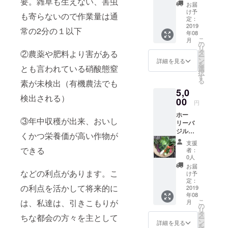
要。雑草も生えない、害虫
１パッ
お届
ク）＋
け予
も寄らないので作業量は通
無農薬
定：
黒にん
2019
常の2分の１以下
年08
にくを
こ
月
お届け
の
リ
致しま
タ
②農薬や肥料より害がある
ー
す。
ン
詳細を見る
を
とも言われている硝酸態窒
選
択
す
る
素が未検出（有機農法でも
5,0
検出される）
00
円
ホー
③年中収穫が出来、おいし
リーバ
ジル
くかつ栄養価が高い作物が
ティー
支援
（１５
できる
者：
ｇ入り×
0人
２パッ
お届
ク）＋
などの利点があります。こ
け予
無農薬
定：
の利点を活かして将来的に
黒にん
2019
年08
にく＋
は、私達は、引きこもりが
こ
月
静岡の
の
リ
旬のお
タ
ちな都会の方々を主として
ー
野菜
ン
詳細を見る
を