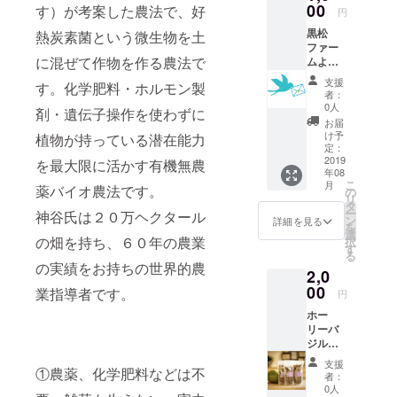
宜しくお願
00
す）が考案した農法で、好
円
い致しま
黒松
熱炭素菌という微生物を土
す。
ファー
に混ぜて作物を作る農法で
ムより
感謝を
支援
す。化学肥料・ホルモン製
込め
者：
て、お
0人
剤・遺伝子操作を使わずに
礼のお
お届
手紙を
け予
植物が持っている潜在能力
直筆で
定：
送付さ
2019
を最大限に活かす有機無農
年08
せて頂
こ
月
薬バイオ農法です。
きま
の
リ
す。
タ
ー
神谷氏は２０万ヘクタール
ン
詳細を見る
を
選
の畑を持ち、６０年の農業
択
す
る
の実績をお持ちの世界的農
2,0
00
業指導者です。
円
ホー
リーバ
ジル
ティー
支援
①農薬、化学肥料などは不
（１５
者：
ｇ入り×
0人