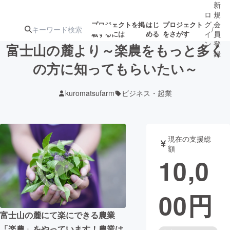
新
ロ
規
グ
会
プロジェクトを掲
はじ
プロジェクト
/
載するには
める
をさがす
イ
員
ン
登
富士山の麓より～楽農をもっと多く
録
の方に知ってもらいたい～
人気のプロ
注目のリ
注目の新着プロ
募集終了が近いプ
もうすぐ公開
kuromatsufarm
ビジネス・起業
ジェクト
ターン
ジェクト
ロジェクト
されます
アート・写真
音楽
現在の支援総
額
10,0
テクノロジー・ガジェット
ゲーム・サ
00
円
映像・映画
書籍・雑誌
富士山の麓にて楽にできる農業
ビジネス・起業
チャレンジ
「楽農」をやっています！農業は