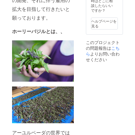
の開発、それに伴う雇用の
時はどこに相
す。近
談したらいい
拡大を目指して行きたいと
くに観
ですか？
光ス
願っております。
ポット
ヘルプページを
も多数
見る
あり。
ホーリーバジルとは、、
（富士
宮市ま
このプロジェクト
では実
の問題報告は
こち
費でお
願い致
ら
よりお問い合わ
しま
せください
す）体
験は富
士宮市
上井出
とな
り、歩
いて数
分の場
所に有
名な白
糸の滝
がござ
いま
す。収
穫時間
アーユルベーダの世界では
はお昼