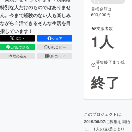
1%
特別な人だけのものではありませ
目標金額は
まちづくり・地域活性化
600,000円
ん。今まで経験のない人も楽しみ
ながら自活できるそんな生活を目
支援者数
CAMPFIRE for Social Good
CAMPFIRE Creation
指しています！
1
人
CAMPFIREふるさと納税
machi-ya
コミュニティ
ポスト
シェア
LINEで送る
URLコピー
埋め込み
QRコード
募集終了まで残
り
終了
このプロジェクトは、
2019/06/07
に募集を開始
し、
1
人の支援により