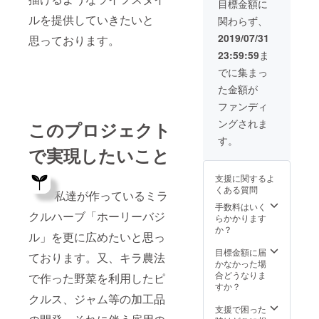
目標金額に
す。 ８
ルを提供していきたいと
関わらず、
月以降
順次発
2019/07/31
思っております。
送をさ
23:59:59
ま
せて頂
きま
でに集まっ
す。 ま
た金額が
たホー
リーバ
ファンディ
ジルと
ングされま
このプロジェクト
フルー
ツトマ
す。
トの収
で実現したいこと
穫体験
もして
支援に関するよ
頂くこ
くある質問
とが可
私達が作っているミラ
能で
手数料はいく
クルハーブ「ホーリーバジ
す。7月
らかかります
下旬頃
か？
ル」を更に広めたいと思っ
を予定
してお
目標金額に届
ております。又、キラ農法
りま
かなかった場
す。お
合どうなりま
で作った野菜を利用したピ
子様で
すか？
も楽し
クルス、ジャム等の加工品
める体
支援で困った
験で