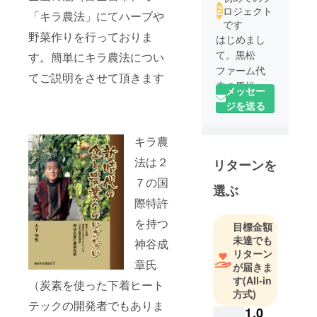
ロジェクト
「キラ農法」にてハーブや
です
野菜作りを行っておりま
はじめまし
て。黒松
す。簡単にキラ農法につい
ファーム代
てご説明をさせて頂きます
表の黒松光
メッセー
と申しま
ジを送る
す。
少人数で毎
キラ農
日頑張って
法は２
リターンを
おります！
７の国
選ぶ
食を通して
際特許
世の中を
を持つ
HAPPYにし
目標金額
未達でも
たいと思っ
神谷成
リターン
ておりま
章氏
が届きま
す。
す
(All-in
（炭素を使った下着ヒート
方式)
テックの開発者でもありま
1,0