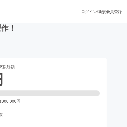
ログイン
/
新規会員登録
製作！
うすぐ公開されます
支援総額
プロダクト
円
ファッション
スポーツ
00,000円
数
ア
ソーシャルグッド
人