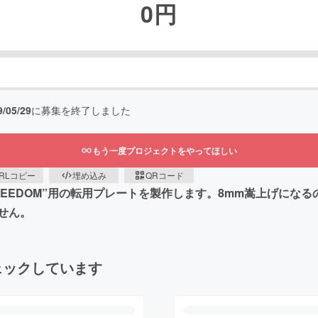
0
円
9/05/29
に募集を終了しました
もう一度プロジェクトをやってほしい
RLコピー
埋め込み
QRコード
N FREEDOM”用の転用プレートを製作します。8mm嵩上げ
せん。
ェックしています