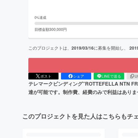
0
%達成
目標金額
300,000
円
このプロジェクトは、
2019/03/16
に募集を開始し、
201
ポスト
シェア
LINEで送る
U
テレマークビンディング”ROTTEFELLA NT
達が可能です。制作費、経費のみで利益はありま
このプロジェクトを見た人はこちらもチ