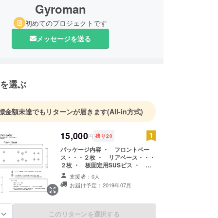
Gyroman
初めてのプロジェクトです
メッセージを送る
を選ぶ
標金額未達でもリターンが届きます
(All-in方式)
15,000
円
残り
20
パッケージ内容 ・ フロントベー
ス・・・２枚 ・ リアベース・・・
２枚 ・ 板固定用SUSビス ・ ビ
ンディング固定用SUSビス 六角穴
支援者：0人
（別途3mmの六角レンチをご用意
お届け予定：2019年07月
ください） ※写真のNTNビンディン
グは付属しません。 国内送料込
このリターンを選択する
る