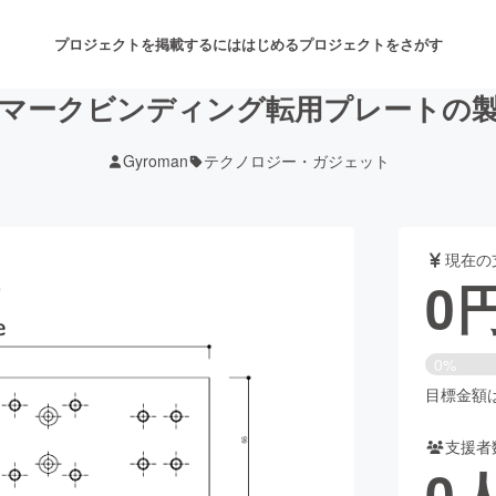
プロジェクトを掲載するには
はじめる
プロジェクトをさがす
マークビンディング転用プレートの
Gyroman
テクノロジー・ガジェット
注目のリターン
注目の新着プロジェクト
募集終了が近いプロジェクト
も
現在の
音楽
舞台・パフォーマンス
0
ゲーム・サービス開発
フード・飲食店
0%
書籍・雑誌出版
アニメ・漫画
目標金額は3
支援者
チャレンジ
ビューティー・ヘルスケ
0