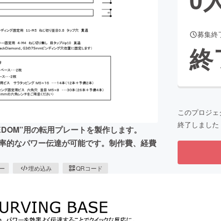
募集終
CAMPFIRE for Social Good
CAMPFIRE Creation
終
CAMPFIREふるさと納税
machi-ya
コミュニティ
このプロジェ
終了しました
REEDOM”用の転用プレートを製作します。
効率的なパワー伝達が可能です。制作費、経費
ピー
埋め込み
QRコード