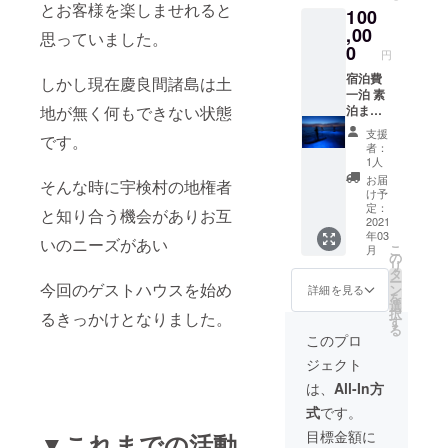
とお客様を楽しませれると
100
き） 半
日ツ
,00
思っていました。
アー
0
円
8000円
こちら
宿泊費
しかし現在慶良間諸島は土
のメ
一泊 素
地が無く何もできない状態
ニュー
泊まり
の金額
7000円
支援
です。
を毎回
朝夜2食
者：
70％オ
付き
1人
フ 何回
10000
お届
そんな時に宇検村の地権者
でも
円 マリ
け予
使って
ンアク
定：
と知り合う機会がありお互
頂けま
ティビ
2021
年03
す
ティ（
いのニーズがあい
こ
月
SUPか
の
リ
カヤッ
タ
ー
クと
今回のゲストハウスを始め
ン
詳細を見る
を
シュ
選
択
るきっかけとなりました。
ノーケ
す
る
ル付
このプロ
き） 半
ジェクト
日ツ
アー
は、
All-In方
8000円
式
です。
こちら
のメ
目標金額に
▼これまでの活動
ニュー