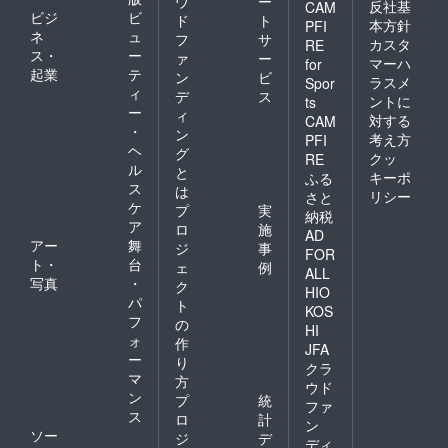
ウ
ー
反社基
CAM
ビジ
ビ
ド
ト
本方針
PFI
ネ
ュ
フ
サ
カスタ
RE
ス・
ー
ァ
ー
マーハ
for
起業
テ
ン
ビ
ラスメ
Spor
ィ
デ
ス
ントに
ts
ー
ィ
対する
CAM
・
ン
考え方
PFI
ヘ
グ
クッ
RE
ル
と
キーポ
ふる
ス
は
リシー
さと
ケ
プ
実
納税
ア
ロ
施
AD
アー
舞
ジ
事
FOR
ト・
台
ェ
例
ALL
写真
・
ク
HIO
パ
ト
KOS
フ
の
HI
ォ
作
JFA
ー
り
クラ
マ
方
ウド
ン
プ
統
ファ
ス
ロ
計
ン
ソー
ジ
デ
ディ