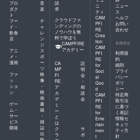
プロ
音
請
ニ
ニュー
ダク
楽
求
ティ
ス
ト
CAM
ヘルプ
クラウドファ
フー
チ
PFI
お問い
ンディングの
ド・
ャ
RE
合わせ
ノウハウを無
飲食
レ
Crea
料で学ぼう
店
ン
tion
各種規定
CAMPFIRE
ジ
CAM
アカデミー
アニ
ス
利用規
PFI
メ・
ポ
約
RE
漫画
ー
CA
説
細則
for
ツ
MP
明
プライ
Soci
ファ
映
FI
会
バシー
al
ッ
像
RE
・
ポリ
Goo
ショ
・
ア
相
シー
d
ン
映
カ
談
特定商
CAM
画
デ
会
取引法
PFI
ゲー
書
ミ
に基づ
RE
ム・
籍
ー
く表記
for
サー
・
と
情報セ
Ente
ビス
雑
は
キュリ
rtain
開発
誌
ク
サ
ティ方
men
出
ラ
ポ
針
t
版