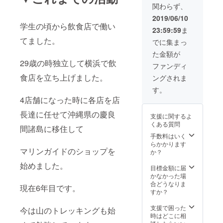
関わらず、
を毎回
80％オ
2019/06/10
フ ナイ
学生の頃から飲食店で働い
23:59:59
ま
ト SUP
もしく
てました。
でに集まっ
はナイ
た金額が
トト
29歳の時独立して横浜で飲
レッキ
ファンディ
ングツ
食店を立ち上げました。
ングされま
アーが
体験で
す。
きま
4店舗になった時に各店を店
す。
長達に任せて沖縄県の慶良
支援に関するよ
くある質問
間諸島に移住して
手数料はいく
らかかります
マリンガイドのショップを
か？
始めました。
目標金額に届
かなかった場
合どうなりま
現在6年目です。
すか？
支援で困った
今は山のトレッキングも始
時はどこに相