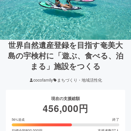
世界自然遺産登録を目指す奄美大
島の宇検村に「遊ぶ、食べる、泊
まる」施設をつくる
cocofamily
まちづくり・地域活性化
現在の支援総額
456,000
円
終了
56
%達成
目標金額
800,000
円
支援者数
27
人