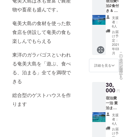
奄美大島は水も豊富で農産
宿泊費1
8000円
泊2食付
こちら
物や畜産も盛んです。
き & マ
のメ
リンア
ニュー
支援
クティ
の金額
者：
奄美大島の食材を使った飲
ビティ
を毎回
6人
無人島
20％オ
食店を併設して奄美の食も
お届
ツアー
フ 何回
け予
（ SUP
楽しんでもらえる
でも
定：
もしく
2021
使って
年03
はカ
頂けま
こ
月
東洋のガラパゴスといわれ
ヤッ
す
の
リ
ク）と
タ
る奄美大島を「遊ぶ、食べ
ー
シュ
ン
詳細を見る
を
ノーケ
選
る、泊まる」全てを満喫で
択
ル 一度
す
る
お試し
きる
30,
てもら
えま
000
円
す。
総合型のゲストハウスを作
宿泊費
一泊 素
ります
泊まり
7000円
支援
朝夜2食
者：
付き
4人
10000
お届
円 マリ
け予
ンアク