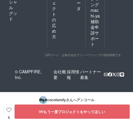
シャ
ェ
ー
ング
ル
ク
タ
mac
グッ
ト
hi-ya
ド
の
補助
広
金申
め
請サ
方
ポー
ト
「QRコード」は株式会社デンソーウェーブの登録商標です。
© CAMPFIRE,
会社概
採用情
パートナー
Inc.
要
報
募集
cocofamily
さんへアンコール
もう一度プロジェクトをやってほしい
6