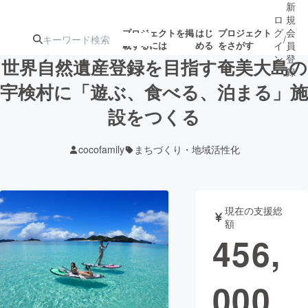
新
ロ
規
グ
会
プロジェクトを掲
はじ
プロジェクト
/
載するには
める
をさがす
イ
員
ン
登
世界自然遺産登録を目指す奄美大島の
録
宇検村に「遊ぶ、食べる、泊まる」施
設をつくる
人気のプロ
注目のリ
注目の新着プロ
募集終了が近いプ
もうすぐ公開
ジェクト
ターン
ジェクト
ロジェクト
されます
cocofamily
まちづくり・地域活性化
アート・写真
音楽
現在の支援総
テクノロジー・ガジェット
ゲーム・サ
額
456,
映像・映画
書籍・雑誌
000
ビジネス・起業
チャレンジ