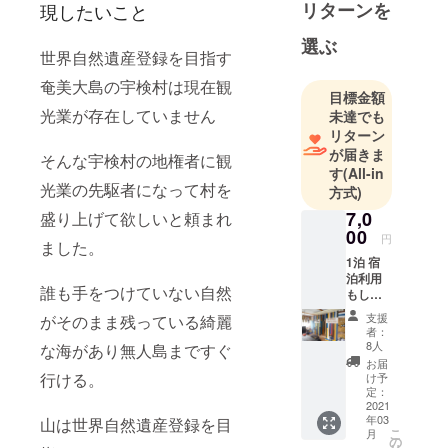
リターンを
現したいこと
住していま
した。
選ぶ
世界自然遺産登録を目指す
もっともっ
と自分の能
奄美大島の宇検村は現在観
目標金額
力を高めお
光業が存在していません
未達でも
客様に楽し
リターン
んでいただ
が届きま
そんな宇検村の地権者に観
ける、最高
す
(All-in
光業の先駆者になって村を
の思い出に
方式)
なったと言
7,0
盛り上げて欲しいと頼まれ
われるお店
00
円
ました。
にしていき
1泊 宿
泊利用
誰も手をつけていない自然
もしく
は マリ
支援
がそのまま残っている綺麗
ンアク
者：
ティビ
8人
な海があり無人島まですぐ
ティ利
お届
用 （ カ
行ける。
け予
ヤック
定：
or
2021
年03
山は世界自然遺産登録を目
SUP）
こ
月
とシュ
の