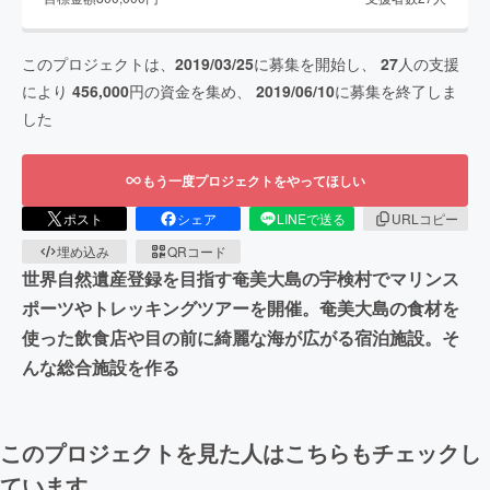
このプロジェクトは、
2019/03/25
に募集を開始し、
27
人の支援
により
456,000
円の資金を集め、
2019/06/10
に募集を終了しま
した
もう一度プロジェクトをやってほしい
ポスト
シェア
LINEで送る
URLコピー
埋め込み
QRコード
世界自然遺産登録を目指す奄美大島の宇検村でマリンス
ポーツやトレッキングツアーを開催。奄美大島の食材を
使った飲食店や目の前に綺麗な海が広がる宿泊施設。そ
んな総合施設を作る
このプロジェクトを見た人はこちらもチェックし
ています