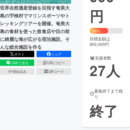
世界自然遺産登録を目指す奄美大
円
まちづくり・地域活性化
島の宇検村でマリンスポーツやト
レッキングツアーを開催。奄美大
CAMPFIRE for Social Good
CAMPFIRE Creation
島の食材を使った飲食店や目の前
56%
CAMPFIREふるさと納税
machi-ya
コミュニティ
に綺麗な海が広がる宿泊施設。そ
目標金額は
800,000円
んな総合施設を作る
ポスト
シェア
支援者数
LINEで送る
URLコピー
27
人
埋め込み
QRコード
募集終了まで残
り
終了