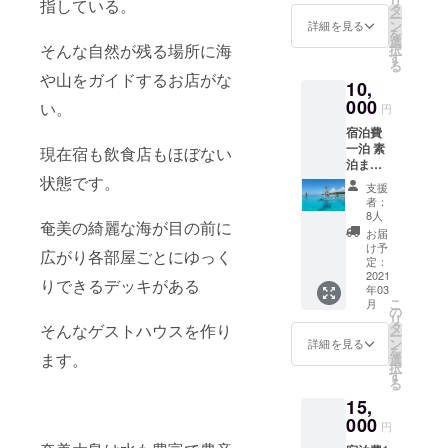
リ
指している。
ノーケ
タ
ー
ル 1回
ン
詳細を見る
を
お試し
選
そんな自然が残る場所に海
択
できま
す
る
す
や山をガイドするお店がな
10,
000
い。
円
宿泊費
一泊 素
現在宿も飲食店もほぼない
泊まり
状態です。
7000円
支援
朝夜2食
者：
付き
8人
奄美の綺麗な海が目の前に
10000
お届
円 マリ
け予
広がり各部屋ごとにゆっく
ンアク
定：
ティビ
2021
りできるデッキがある
年03
ティ（
こ
月
SUPか
の
リ
カヤッ
タ
そんなゲストハウスを作り
ー
クと
ン
詳細を見る
を
シュ
ます。
選
択
ノーケ
す
る
ル付
15,
き） 半
日ツ
000
円
アー