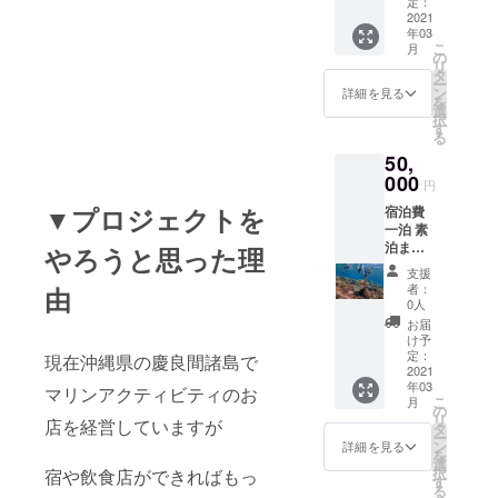
定：
ティビ
2021
年03
ティ（
こ
月
SUPか
の
リ
カヤッ
タ
ー
クと
ン
詳細を見る
を
シュ
選
択
ノーケ
す
る
ル付
50,
き） 半
日ツ
000
円
アー
▼プロジェクトを
宿泊費
8000円
一泊 素
こちら
泊まり
のメ
やろうと思った理
7000円
ニュー
支援
朝夜2食
の金額
者：
由
付き
を毎回
0人
10000
50％オ
お届
円 マリ
フ
け予
ンアク
定：
現在沖縄県の慶良間諸島で
ティビ
2021
年03
ティ（
マリンアクティビティのお
こ
月
SUPか
の
リ
店を経営していますが
カヤッ
タ
ー
クと
ン
詳細を見る
を
シュ
選
択
宿や飲食店ができればもっ
ノーケ
す
る
ル付