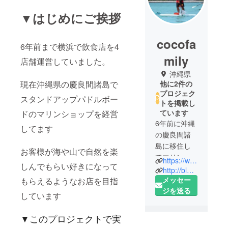
▼はじめにご挨拶
cocofa
6年前まで横浜で飲食店を4
mily
店舗運営していました。
沖縄県
現在沖縄県の慶良間諸島で
他に2件の
プロジェク
スタンドアップパドルボー
トを掲載し
ています
ドのマリンショップを経営
6年前に沖縄
してます
の慶良間諸
島に移住し
お客様が海や山で自然を楽
てマリン
https://www.coco-cats.com
しんでもらい好きになって
ショップを
http://blog.livedoor.jp/coco_family12/
経営してま
メッセー
もらえるようなお店を目指
す。
ジを送る
しています
海や山が大
好き過ぎて
▼このプロジェクトで実
気づけば移