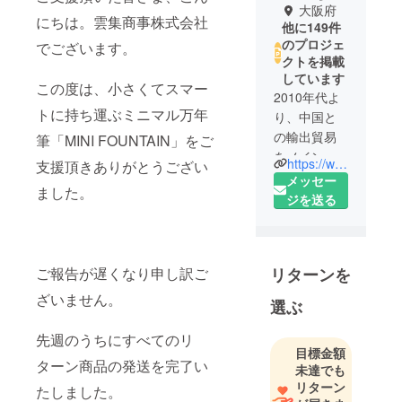
大阪府
にちは。雲集商事株式会社
他に149件
のプロジェ
でございます。
クトを掲載
しています
この度は、小さくてスマー
2010年代よ
トに持ち運ぶミニマル万年
り、中国と
の輸出貿易
筆「MINI FOUNTAIN」をご
をメイン業
https://www.facebook.com/Unsyu-225446938330839/
支援頂きありがとうござい
務として、
メッセー
ました。
会社を設立
ジを送る
しました。
その後、EC
事業にも参
リターンを
ご報告が遅くなり申し訳ご
入し、業務
を拡大しま
ざいません。
選ぶ
した。
2018年、ク
先週のうちにすべてのリ
目標金額
ラウドファ
ターン商品の発送を完了い
未達でも
ンディング
リターン
たしました。
事業にも参