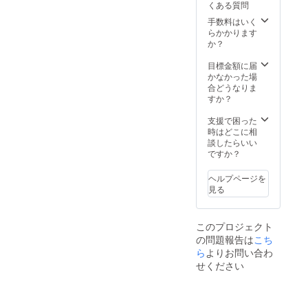
くある質問
ては一
部変更
手数料はいく
になる
らかかります
可能性
か？
もござ
いま
目標金額に届
す。ご
かなかった場
了承く
合どうなりま
ださ
すか？
い。
※2019
支援で困った
年7月に
時はどこに相
お届け
談したらいい
する予
ですか？
定です
が、生
ヘルプページを
産、配
見る
送状況
により
遅れる
このプロジェクト
可能性
の問題報告は
こち
もござ
いま
ら
よりお問い合わ
す。 ※
せください
送料込
の価格
となり
ます。