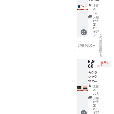
檀）か
年7月に
ト （一
産、配
ら選択
お届け
支援
般販売
送状況
可能で
する予
者：
予定価
により
す。 ※
1人
定です
格2,750
遅れる
商品の
が、生
お届
円） <1
可能性
仕様、
け予
産、配
セット>
もござ
定：
デザイ
送状況
詳細：
2019
いま
ンに関
により
年07
・ブ
す。 ※
しまし
遅れる
こ
月
ラック
送料込
の
ては一
可能性
リ
の欧州
の価格
タ
部変更
もござ
ー
共通規
となり
ン
になる
詳細を見る
いま
を
格カー
ます。
選
可能性
す。 ※
択
ドリッ
す
もござ
送料込
る
ジ6本
いま
の価格
6,9
※2019
す。ご
となり
在庫な
年7月に
80
し
了承く
ます。
円
お届け
ださ
★クラ
する予
い。
シック
定です
※2019
セット1
が、生
年7月に
点 （一
産、配
お届け
支援
般販売
送状況
する予
者：
予定価
により
30人
定です
格
遅れる
が、生
お届
12,000
可能性
け予
産、配
円） <1
もござ
定：
送状況
セット>
2019
いま
により
年07
詳細：
す。 ※