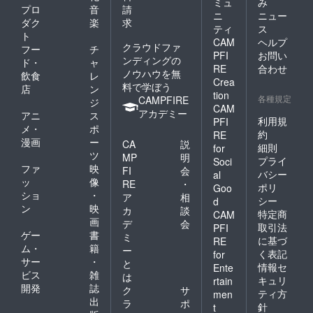
ミュ
み
プロ
音
請
ニ
ニュー
ダク
楽
求
ティ
ス
ト
CAM
ヘルプ
クラウドファ
フー
チ
PFI
お問い
ンディングの
ド・
ャ
RE
合わせ
ノウハウを無
飲食
レ
Crea
料で学ぼう
店
ン
tion
各種規定
CAMPFIRE
ジ
CAM
アカデミー
アニ
ス
利用規
PFI
メ・
ポ
約
RE
漫画
ー
CA
説
細則
for
ツ
MP
明
プライ
Soci
ファ
映
FI
会
バシー
al
ッ
像
RE
・
ポリ
Goo
ショ
・
ア
相
シー
d
ン
映
カ
談
特定商
CAM
画
デ
会
取引法
PFI
ゲー
書
ミ
に基づ
RE
ム・
籍
ー
く表記
for
サー
・
と
情報セ
Ente
ビス
雑
は
キュリ
rtain
開発
誌
ク
サ
ティ方
men
出
ラ
ポ
針
t