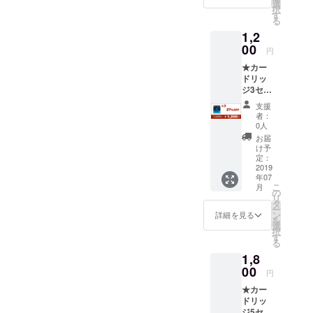
・カー
Fから選
選
可能性
す。 ※
択
ドリッ
択可能
す
もござ
送料込
る
ジ1セッ
で、色
いま
の価格
1,2
ト（6本
はレッ
す。ご
となり
入り）
00
ド（花
了承く
ます。
円
・ケー
梨）と
ださ
★カー
ス1点
ブラッ
い。
ドリッ
・プリ
ク（黒
※2019
ジ3セッ
ザーブ
檀）か
年7月に
ト （一
ドフラ
ら選択
お届け
支援
般販売
ワース
可能で
する予
者：
予定価
タンド1
す。 ※
0人
定です
格1,650
点 ・便
商品の
が、生
お届
円） <1
箋1冊
仕様、
け予
産、配
セット>
・日本
定：
デザイ
送状況
詳細：
2019
語取扱
ンに関
により
年07
・ブ
説明書
しまし
遅れる
こ
月
ラック
×1枚 ※
の
ては一
可能性
リ
の欧州
ペン先
タ
部変更
もござ
ー
共通規
はEF、
ン
になる
詳細を見る
いま
を
格カー
Fから選
選
可能性
す。 ※
択
ドリッ
択可能
す
もござ
送料込
る
ジ6本
で、色
いま
の価格
1,8
※2019
はレッ
す。ご
となり
年7月に
00
ド（花
了承く
ます。
円
お届け
梨）と
ださ
★カー
する予
ブラッ
い。
ドリッ
定です
ク（黒
※2019
ジ5セッ
が、生