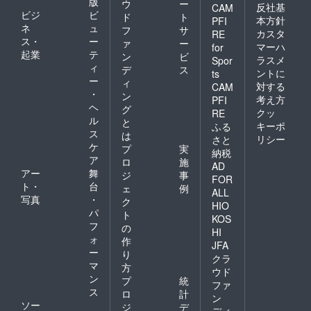
版
ウ
ー
反社基
CAM
ビジ
ビ
ド
ト
本方針
PFI
ネ
ュ
フ
サ
カスタ
RE
ス・
ー
ァ
ー
マーハ
for
起業
テ
ン
ビ
ラスメ
Spor
ィ
デ
ス
ントに
ts
ー
ィ
対する
CAM
・
ン
考え方
PFI
ヘ
グ
クッ
RE
ル
と
キーポ
ふる
ス
は
リシー
さと
ケ
プ
実
納税
ア
ロ
施
AD
アー
舞
ジ
事
FOR
ト・
台
ェ
例
ALL
写真
・
ク
HIO
パ
ト
KOS
フ
の
HI
ォ
作
JFA
ー
り
クラ
マ
方
ウド
ン
プ
統
ファ
ス
ロ
計
ン
ソー
ジ
デ
ディ