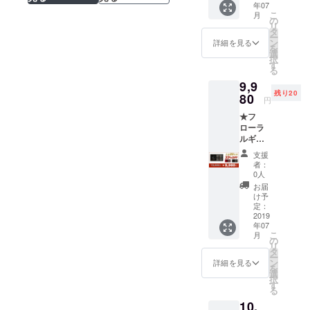
年07
詳細：
と黒檀
年7月に
こ
月
・万年
から選
の
お届け
リ
筆1点
択可能
タ
する予
ー
・カー
です。
ン
定です
詳細を見る
を
ドリッ
※商品の
選
が、生
択
ジ1セッ
仕様、
す
産、配
る
ト（6本
デザイ
送状況
9,9
入り）
ンに関
により
残り20
・ケー
80
しまし
遅れる
円
ス1点
ては一
可能性
★フ
・日本
部変更
もござ
ローラ
語取扱
になる
いま
ルギフ
説明書
可能性
す。 ※
トセッ
×1枚 ※
もござ
送料込
支援
ト1点
ペン先
いま
の価格
者：
（一般
はEF、
す。ご
0人
となり
販売予
Fから選
了承く
ます。
お届
定価格
択可能
ださ
け予
15,000
で、色
定：
い。
円） <1
2019
は花梨
※2019
年07
セット>
と黒檀
年7月に
こ
月
詳細：
から選
の
お届け
リ
・万年
択可能
タ
する予
ー
筆1点
です。
ン
定です
詳細を見る
を
・カー
※商品の
選
が、生
択
ドリッ
仕様、
す
産、配
る
ジ1セッ
デザイ
送状況
10,
ト（6本
ンに関
により