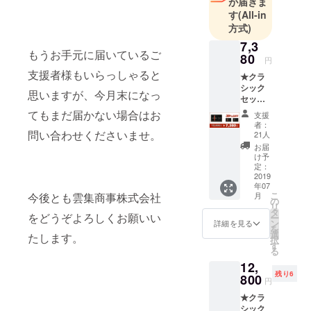
が届きま
入し、主に
す
(All-in
海外から斬
方式)
新なる高品
7,3
もうお手元に届いているご
質電子製品
80
円
を日本へ輸
支援者様もいらっしゃると
★クラ
入し、日本
シック
思いますが、今月末になっ
セット1
のお客様に
点 （一
てもまだ届かない場合はお
紹介する。
支援
般販売
者：
予定価
問い合わせくださいませ。
21人
格
お届
12,000
け予
円） <1
定：
セット>
2019
年07
詳細：
こ
月
今後とも雲集商事株式会社
・万年
の
リ
筆1点
タ
をどうぞよろしくお願いい
ー
・カー
ン
詳細を見る
を
ドリッ
選
たします。
択
ジ1セッ
す
る
ト（6本
12,
入り）
残り6
・ケー
800
円
ス1点
★クラ
・日本
シック
語取扱