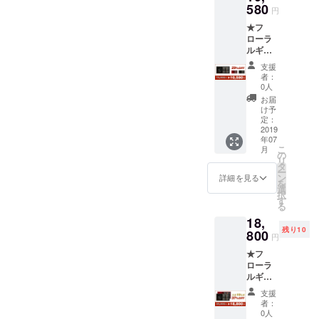
入り）
580
しまし
遅れる
円
・ケー
ては一
可能性
★フ
ス1点
部変更
もござ
ローラ
・プリ
になる
いま
ルギフ
ザーブ
可能性
す。 ※
トセッ
ドフラ
もござ
送料込
支援
ト1点
ワース
いま
の価格
者：
（一般
タンド1
す。ご
0人
となり
販売予
点 ・便
了承く
ます。
お届
定価格
箋1冊
ださ
け予
15,000
・日本
定：
い。
円） <1
2019
語取扱
※2019
年07
セット>
説明書
年7月に
こ
月
詳細：
×1枚 ※
の
お届け
リ
・万年
ペン先
タ
する予
ー
筆1点
はEF、
ン
定です
詳細を見る
を
・カー
Fから選
選
が、生
択
ドリッ
択可能
す
産、配
る
ジ1セッ
で、色
送状況
18,
ト（6本
はレッ
により
残り10
入り）
800
ド（花
遅れる
円
・ケー
梨）と
可能性
★フ
ス1点
ブラッ
もござ
ローラ
・プリ
ク（黒
いま
ルギフ
ザーブ
檀）か
す。 ※
トセッ
ドフラ
ら選択
送料込
支援
ト2点
ワース
可能で
の価格
者：
（一般
タンド1
す。 ※
0人
となり