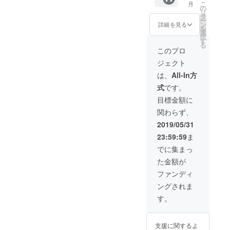
遅れる
こ
月
・万年
送料込
の
可能性
リ
筆1点
の価格
タ
もござ
ー
・カー
となり
ン
詳細を見る
いま
を
ドリッ
ます。
選
す。 ※
択
ジ1セッ
す
送料込
る
ト（6本
このプロ
の価格
入り）
となり
ジェクト
・ケー
ます。
ス1点
は、
All-In方
・日本
式
です。
語取扱
説明書
目標金額に
×1枚 ※
関わらず、
ペン先
はEF、
2019/05/31
Fから選
23:59:59
ま
択可能
で、色
でに集まっ
は花梨
た金額が
と黒檀
から選
ファンディ
択可能
ングされま
です。
※商品の
す。
仕様、
デザイ
ンに関
支援に関するよ
しまし