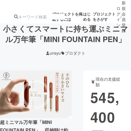
新
ロ
規
グ
会
プロジェクトを掲
はじ
プロジェクト
/
載するには
める
をさがす
イ
員
ン
登
小さくてスマートに持ち運ぶミニマ
録
ル万年筆「MINI FOUNTAIN PEN」
人気のプロ
注目のリ
注目の新着プロ
募集終了が近いプ
もうすぐ公開
unsyu
プロダクト
ジェクト
ターン
ジェクト
ロジェクト
されます
アート・写真
音楽
現在の支援総
額
545,
テクノロジー・ガジェット
ゲーム・サ
400
映像・映画
書籍・雑誌
超ミニマル万年筆「MINI
ビジネス・起業
チャレンジ
FOUNTAIN PEN」、収納時は約