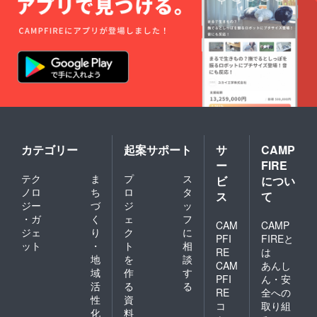
カテゴリー
起案サポート
サ
CAMP
ー
FIRE
テク
ま
プ
ス
ビ
につい
ノロ
ち
ロ
タ
ス
て
ジー
づ
ジ
ッ
・ガ
く
ェ
フ
CAM
CAMP
ジェ
り
ク
に
PFI
FIREと
ット
・
ト
相
RE
は
地
を
談
CAM
あんし
域
作
す
PFI
ん・安
活
る
る
RE
全への
性
資
コ
取り組
化
料