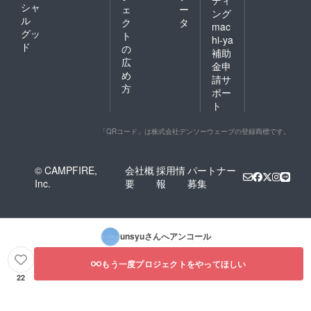
シャ
ェ
ー
ング
ル
ク
タ
mac
グッ
ト
hi-ya
ド
の
補助
広
金申
め
請サ
方
ポー
ト
「QRコード」は株式会社デンソーウェーブの登録商標です。
© CAMPFIRE,
会社概
採用情
パートナー
Inc.
要
報
募集
unsyu
さんへアンコール
もう一度プロジェクトをやってほしい
22