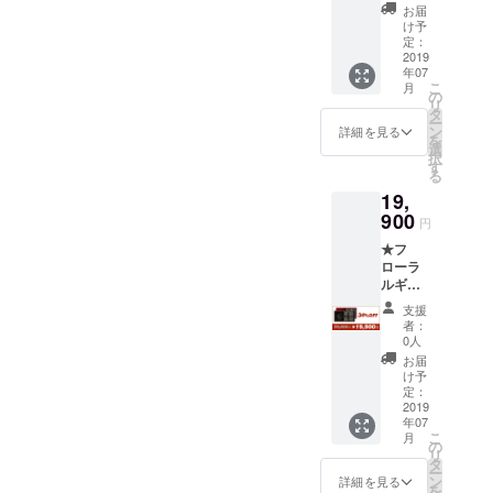
販売予
点 ・便
商品の
ます。
お届
定価格
箋1冊
仕様、
け予
30,000
・日本
定：
デザイ
円） <1
2019
語取扱
ンに関
年07
セット>
説明書
しまし
こ
月
詳細：
×1枚 ※
の
ては一
リ
・万年
ペン先
タ
部変更
ー
筆1点
はEF、
ン
になる
詳細を見る
を
・カー
Fから選
選
可能性
択
ドリッ
択可能
す
もござ
る
ジ1セッ
で、色
いま
19,
ト（6本
はレッ
す。ご
入り）
900
ド（花
了承く
円
・ケー
梨）と
ださ
★フ
ス1点
ブラッ
い。
ローラ
・プリ
ク（黒
※2019
ルギフ
ザーブ
檀）か
年7月に
トセッ
ドフラ
ら選択
お届け
支援
ト2点
ワース
可能で
する予
者：
（一般
タンド1
す。 ※
0人
定です
販売予
点 ・便
商品の
が、生
お届
定価格
箋1冊
仕様、
け予
産、配
30,000
・日本
定：
デザイ
送状況
円） <1
2019
語取扱
ンに関
により
年07
セット>
説明書
しまし
遅れる
こ
月
詳細：
×1枚 ※
の
ては一
可能性
リ
・万年
ペン先
タ
部変更
もござ
ー
筆1点
はEF、
ン
になる
詳細を見る
いま
を