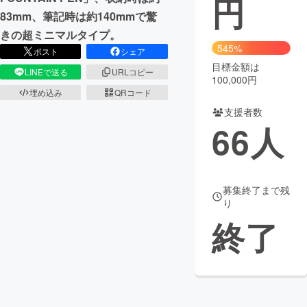
円
83mm、筆記時は約140mmで驚
まちづくり・地域活性化
きの超ミニマルタイプ。
545%
ポスト
シェア
目標金額は
CAMPFIRE for Social Good
CAMPFIRE Creation
LINEで送る
URLコピー
100,000円
CAMPFIREふるさと納税
machi-ya
コミュニティ
埋め込み
QRコード
支援者数
66
人
募集終了まで残
り
終了