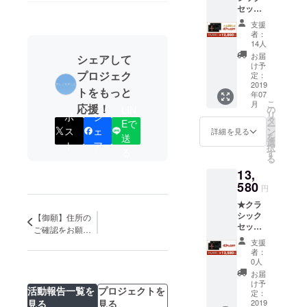
セット2
説明書
点 （一
×1枚 ※
支援
般販売
ペン先
者：
予定価
はEF、
14人
格
Fから選
お届
シェアして
24,000
択可能
け予
円） <1
プロジェク
で、色
定：
セット>
2019
は花梨
トをもっと
年07
詳細：
と黒檀
こ
月
・万年
応援！
から選
の
LIN
リ
ポ
シ
筆1点
択可能
タ
Eで
ー
・カー
です。
ス
ェ
ン
詳細を見る
を
送
ドリッ
※商品の
選
ト
ア
択
ジ1セッ
る
仕様、
す
る
ト（6本
デザイ
13,
入り）
ンに関
・ケー
580
しまし
円
ス1点
ては一
★クラ
・日本
部変更
シック
語取扱
【御願】住所の
になる
セット2
説明書
可能性
ご確認をお願い
点 （一
×1枚 ※
もござ
します。
支援
般販売
ペン先
いま
者：
予定価
はEF、
す。ご
0人
格
Fから選
了承く
お届
24,000
択可能
ださ
け予
活動報告一覧を
プロジェクトを
円） <1
で、色
定：
い。
見る
見る
セット>
2019
は花梨
※2019