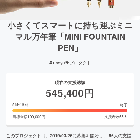
小さくてスマートに持ち運ぶミニ
マル万年筆「MINI FOUNTAIN
PEN」
unsyu
プロダクト
現在の支援総額
545,400
円
終了
545
%達成
目標金額
100,000
円
支援者数
66
人
このプロジェクトは、
2019/03/26
に募集を開始し、
66
人の支援