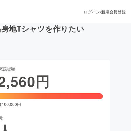
ログイン
/
新規会員登録
身地Tシャツを作りたい
うすぐ公開されます
支援総額
プロダクト
2,560
円
ファッション
スポーツ
00,000円
数
ア
ソーシャルグッド
人