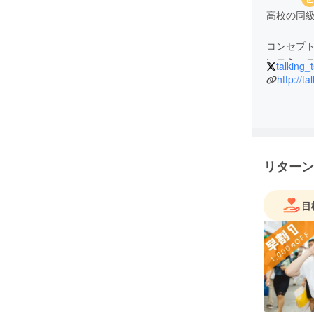
高校の同級
コンセプ
talking_t
http://ta
リターン
目