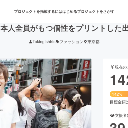
プロジェクトを掲載するには
はじめる
プロジェクトをさがす
日本人全員がもつ個性をプリントした出
Takingtshirts
ファッション
東京都
注目のリターン
注目の新着プロジェクト
募集終了が近いプロジェクト
も
現在の
音楽
舞台・パフォーマンス
14
ゲーム・サービス開発
フード・飲食店
142%
書籍・雑誌出版
アニメ・漫画
目標金額は1
支援者
チャレンジ
ビューティー・ヘルスケ
39