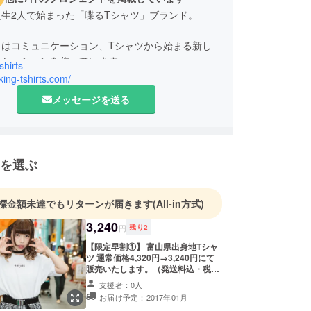
生2人で始まった「喋るTシャツ」ブランド。
トはコミュニケーション、Tシャツから始まる新し
shirts
lking-tshirts.com/
メッセージを送る
を選ぶ
標金額未達でもリターンが届きます
(All-in方式)
3,240
円
残り
2
【限定早割①】 富山県出身地Tシャ
ツ 通常価格4,320円→3,240円にて
販売いたします。（発送料込・税
込）
支援者：0人
お届け予定：2017年01月