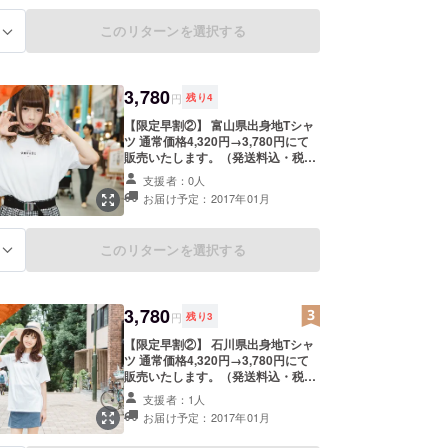
このリターンを選択する
る
3,780
円
残り
4
【限定早割②】 富山県出身地Tシャ
ツ 通常価格4,320円→3,780円にて
販売いたします。（発送料込・税
込）
支援者：0人
お届け予定：2017年01月
このリターンを選択する
る
3,780
円
残り
3
【限定早割②】 石川県出身地Tシャ
ツ 通常価格4,320円→3,780円にて
販売いたします。（発送料込・税
込）
支援者：1人
お届け予定：2017年01月