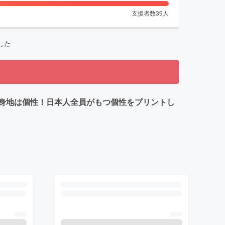
支援者数
39
人
した
身地は個性！日本人全員がもつ個性をプリントし