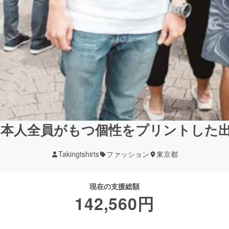
日本人全員がもつ個性をプリントした出
Takingtshirts
ファッション
東京都
現在の支援総額
142,560
円