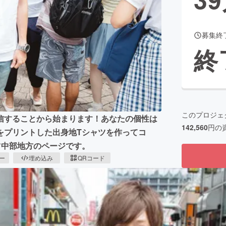
募集終
CAMPFIRE for Social Good
CAMPFIRE Creation
終
CAMPFIREふるさと納税
machi-ya
コミュニティ
このプロジェ
信することから始まります！あなたの個性は
142,560
円の
をプリントした出身地Tシャツを作ってコ
ツ中部地方のページです。
ピー
埋め込み
QRコード