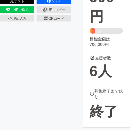
ポスト
シェア
円
LINEで送る
URLコピー
まちづくり・地域活性化
埋め込み
QRコード
CAMPFIRE for Social Good
CAMPFIRE Creation
17%
CAMPFIREふるさと納税
machi-ya
コミュニティ
目標金額は
700,000円
支援者数
6
人
募集終了まで残
り
終了