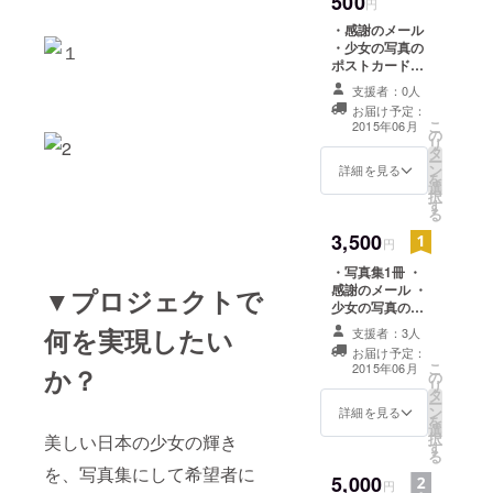
500
円
・感謝のメール
・少女の写真の
ポストカード
（写真はこちら
支援者：0人
で選んだものに
お届け予定：
なります）
こ
2015年06月
の
リ
タ
ー
ン
詳細を見る
を
選
択
す
る
3,500
円
・写真集1冊 ・
感謝のメール ・
▼プロジェクトで
少女の写真のポ
ストカード（写
何を実現したい
支援者：3人
真はこちらで選
お届け予定：
んだものになり
こ
2015年06月
か？
の
ます）
リ
タ
ー
ン
詳細を見る
を
選
択
美しい日本の少女の輝き
す
る
を、写真集にして希望者に
5,000
円