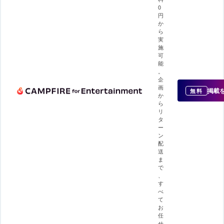
0
円
か
ら
実
施
可
能
。
企
画
掲載
無料
か
ら
リ
タ
ー
ン
配
送
ま
で
、
す
べ
て
お
任
せ