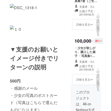
真集1冊（ご支援
中の希望の写
（420mm×297
者のお名前を表
真 10カットを
mm）額付き ・
支援者：0人
記） ・感謝の
大キャビネプリ
少女によるご支
お届け予定：
メール ・少女の
ント
援者に宛てたお
こ
2015年06月
の
写真のポスト
（178mm×127
礼のお手紙（手
リ
タ
カード（写真は
mm）額付き
書き） ・少女の
ー
ン
こちらで選んだ
詳細を見る
家族のためにだ
を
選
ものになりま
or 5
け作った私家版
択
す
す）3種 ・少女
カットをA4プリ
写真集1冊
る
を写した動画 ・
ント
100,000
オリジナルプリ
（297mm×210
円
残り1
ント（全て少女
mm）額付き
▼支援のお願いと
・少女が欲しが
の直筆サイン
り、購入した扇
入） 写真集の
or 2
子 ・写真集1冊
イメージ付きでリ
中の希望の写
カットをA3プリ
（ご支援者のお
真 10カットを
ント
支援者：0人
名前を表記） ・
大キャビネプリ
（420mm×297
ターンの説明
お届け予定：
感謝のメール ・
ント
mm）額付き ・
こ
2015年06月
の
少女の写真のポ
（178mm×127
少女によるご支
リ
タ
ストカード（写
mm）額付き
援者に宛てたお
ー
ン
真はこちらで選
詳細を見る
500円
礼のお手紙（手
を
選
んだものになり
or 5
書き） ・少女の
択
す
ます）3種 ・少
・感謝のメール
カットをA4プリ
家族のためにだ
る
女を写した動画
このプロ
ント
け作った2種類の
・少女の写真のポストカー
・オリジナルプ
（297mm×210
私家版写真集を
ジェクト
リント（全て少
mm）額付き
各1冊ずつ
ド（写真はこちらで選んだ
女の直筆サイン
は、All-or-
入） 写真集の
or 2
ものになります）
Nothing方式