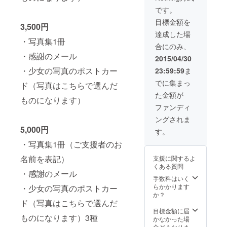
中の希望の写
カットをA3プリ
真 10カットを
です。
ント
大キャビネプリ
（420mm×297
目標金額を
ント
3,500円
mm）額付き ・
（178mm×127
達成した場
少女によるご支
・写真集1冊
mm）額付き
援者に宛てたお
合にのみ、
礼のお手紙（手
・感謝のメール
or 5
2015/04/30
書き） ・少女の
カットをA4プリ
家族のためにだ
・少女の写真のポストカー
23:59:59
ま
ント
け作った2種類の
（297mm×210
でに集まっ
私家版写真集を
ド（写真はこちらで選んだ
mm）額付き
各1冊ずつ
た金額が
ものになります）
or 2
ファンディ
カットをA3プリ
ングされま
ント
5,000円
（420mm×297
す。
mm）額付き ・
・写真集1冊（ご支援者のお
少女によるご支
援者に宛てたお
名前を表記）
支援に関するよ
礼のお手紙（手
くある質問
書き） ・少女の
・感謝のメール
手数料はいく
家族のためにだ
らかかります
け作った2種類の
・少女の写真のポストカー
か？
私家版写真集を
ド（写真はこちらで選んだ
各1冊ずつ
目標金額に届
ものになります）3種
かなかった場
合どうなりま