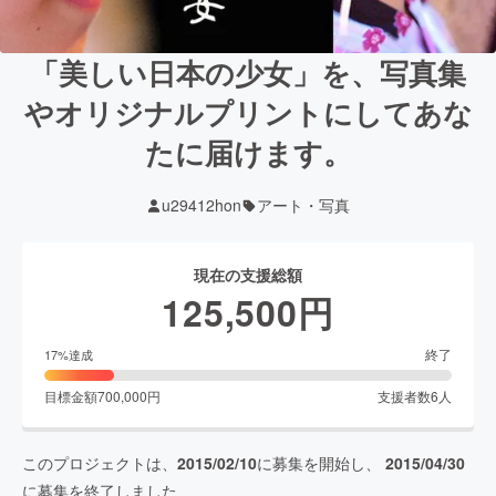
「美しい日本の少女」を、写真集
やオリジナルプリントにしてあな
たに届けます。
u29412hon
アート・写真
現在の支援総額
125,500
円
終了
17
%達成
目標金額
700,000
円
支援者数
6
人
このプロジェクトは、
2015/02/10
に募集を開始し、
2015/04/30
に募集を終了しました