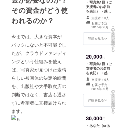
・写真集1冊（ご
支援者のお名前
その資金がどう使
を表記） ・感謝
のメール ・少女
支援者：0人
われるのか？
の写真のポスト
お届け予定：
カード（写真は
こ
2015年06月
の
こちらで選んだ
リ
タ
ものになりま
今までは、大きな資本が
ー
ン
す）3種 ・少女
詳細を見る
を
選
を写した動画 ・
バックにないと不可能でし
択
す
オリジナルプリ
る
ント（少女直筆
たが、クラウドファンディ
20,000
サイン入） 写
円
ングという仕組みを使え
真集の中の希望
・写真集1冊（ご
の写真1カットを
支援者のお名前
ば、写真家が見つけた素晴
大キャビネプリ
を表記） ・感謝
ント
らしい被写体の決定的瞬間
のメール ・少女
（178mm×127
支援者：0人
の写真のポスト
mm）
お届け予定：
を、出版社や大手取次店の
カード（写真は
こ
2015年06月
の
こちらで選んだ
リ
判断ではなく、書店も通さ
タ
ものになりま
ー
ン
す）3種 ・少女
詳細を見る
ずに希望者に直接届けられ
を
選
を写した動画 ・
択
す
オリジナルプリ
ます。
る
ント（全て少女
30,000
の直筆サイン
円
入） 写真集の
・あなた（orあ
中の希望の写