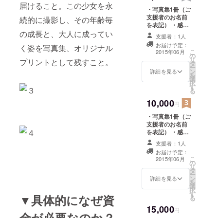
届けること。この少女を永
・写真集1冊（ご
支援者のお名前
続的に撮影し、その年齢毎
を表記） ・感謝
のメール ・少女
の成長と、大人に成ってい
支援者：1人
の写真のポスト
お届け予定：
く姿を写真集、オリジナル
カード（写真は
こ
2015年06月
の
こちらで選んだ
リ
プリントとして残すこと。
タ
ものになりま
ー
ン
す）3種
詳細を見る
を
選
択
す
る
10,000
円
・写真集1冊（ご
支援者のお名前
を表記） ・感謝
のメール ・少女
支援者：1人
の写真のポスト
お届け予定：
カード（写真は
こ
2015年06月
の
こちらで選んだ
リ
タ
ものになりま
ー
ン
す）3種 ・少女
詳細を見る
を
選
を写した動画
択
す
▼具体的になぜ資
る
15,000
円
金が必要なのか？