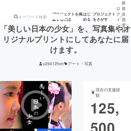
新
ロ
規
グ
会
プロジェクトを掲
はじ
プロジェクト
/
載するには
める
をさがす
イ
員
ン
登
「美しい日本の少女」を、写真集やオ
録
リジナルプリントにしてあなたに届
けます。
人気のプロ
注目のリ
注目の新着プロ
募集終了が近いプ
もうすぐ公開
ジェクト
ターン
ジェクト
ロジェクト
されます
u29412hon
アート・写真
アート・写真
音楽
現在の支援総
テクノロジー・ガジェット
ゲーム・サ
額
125,
映像・映画
書籍・雑誌
500
ビジネス・起業
チャレンジ