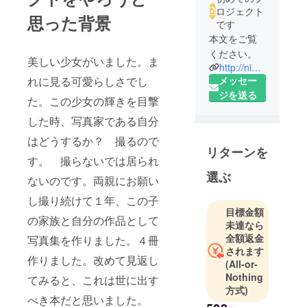
ロジェクト
思った背景
です
本文をご覧
ください。
美しい少女がいました。ま
http://nihonnoshojo.petit.cc/banana/
メッセー
れに見る可愛らしさでし
ジを送る
た。この少女の輝きを目撃
した時、写真家である自分
はどうするか？ 撮るので
リターンを
す。 撮らないでは居られ
選ぶ
ないのです。両親にお願い
し撮り続けて１年、この子
目標金額
の家族と自分の作品として
未達なら
全額返金
写真集を作りました。４冊
されます
作りました。改めて見返し
(All-or-
Nothing
てみると、これは世に出す
方式)
べき本だと思いました。