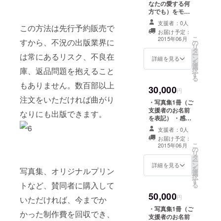
なたの愛する何
真 2カットを大
方でも）をモデ
キャビネプリン
ルに写真を撮影
ト
支援者：0人
この方法は先行予約販売で
します！ 交通
（178mm×127
お届け予定：
費（写真集にす
こ
mm）
2015年06月
すから、不況の出版業界に
の
る場合はその費
リ
タ
用）などはご負
ー
or 1
は常にあるリスク、不良在
ン
担下さい 撮影
詳細を見る
を
カットをA4プリ
選
場所は東京より
庫、返品問題を抱えること
択
ント
す
日帰り可能な地
る
（297mm×210
域とさせて下さ
もありません。数百部以上
mm）
30,000
い 撮影可能期
円
間はプロジェク
注文をいただければ曲がり
・写真集1冊（ご
ト募集期間終了
支援者のお名前
なりにも出版できます。
後から1年間とし
を表記） ・感謝
ます
のメール ・少女
支援者：0人
の写真のポスト
お届け予定：
カード（写真は
こ
2015年06月
の
こちらで選んだ
リ
タ
ものになりま
ー
ン
す）3種 ・少女
詳細を見る
を
写真集、オリジナルプリン
選
を写した動画 ・
択
す
オリジナルプリ
トなど、賛同者に購入して
る
ント（全て少女
50,000
の直筆サイン
円
いただければ、今までか
入） 写真集の
・写真集1冊（ご
中の希望の写
かった制作費を回収でき、
支援者のお名前
真 3カットを大