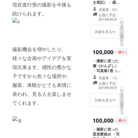
を表記） ・感謝
現在進行形の撮影を今後も
キャビネプリン
のメール ・少女
ト
支援者：0人
の写真のポスト
続けられます。
（178mm×127
お届け予定：
カード（写真は
こ
mm）
2015年06月
の
こちらで選んだ
リ
タ
ものになりま
ー
or 1
ン
す）3種 ・少女
詳細を見る
を
カットをA4プリ
選
を写した動画 ・
択
ント
す
オリジナルプリ
る
（297mm×210
ント（全て少女
撮影機会を増やしたり、
mm）額付き ・
100,000
の直筆サイン
円
残り1
少女によるご支
入） 写真集の
様々な企画やアイデアを実
援者に宛てたお
・撮影に使った
中の希望の写
礼のお手紙（手
簪（かんざし）
真 5カットを大
現出来ます。感性の豊かな
書き）
・写真集1冊（ご
キャビネプリン
子ですから色々な場所や、
支援者のお名前
ト
支援者：1人
を表記） ・感謝
（178mm×127
お届け予定：
服装、体験がとても表情に
のメール ・少女
mm）額付き
こ
2015年06月
の
の写真のポスト
リ
表われ、見る人を楽しませ
タ
カード（写真は
or 2
ー
ン
こちらで選んだ
詳細を見る
カットをA4プリ
てくれます。
を
選
ものになりま
ント
択
す
す）3種 ・少女
（297mm×210
る
を写した動画 ・
mm）額付き
100,000
オリジナルプリ
円
残り1
ント（全て少女
or 1
・撮影に使った
の直筆サイン
カットをA3プリ
星形髪留め ・写
入） 写真集の
ント