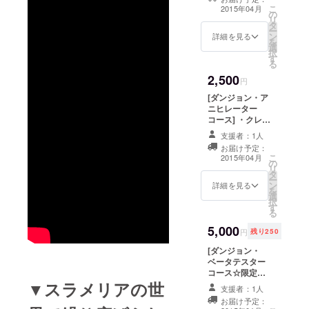
る魔法石を毎月1
こ
2015年04月
の
回（1年間） ・
リ
タ
BGM全6曲ダウ
ー
ン
ンロード可
詳細を見る
を
選
択
す
る
2,500
円
[ダンジョン・ア
ニヒレーター
コース] ・クレ
ジットにお名前
支援者：1人
掲載 ・ゲーム内
お届け予定：
で使える魔法石
こ
2015年04月
の
を毎月1回（永
リ
タ
久） ・BGM全6
ー
ン
曲に加え、
詳細を見る
を
選
remixバージョ
択
す
ン全6曲もダウン
る
ロード可
5,000
円
残り250
[ダンジョン・
ベータテスター
コース☆限定
250名] ・クレ
▼スラメリアの世
支援者：1人
ジットにお名前
お届け予定：
掲載 ・ゲーム内