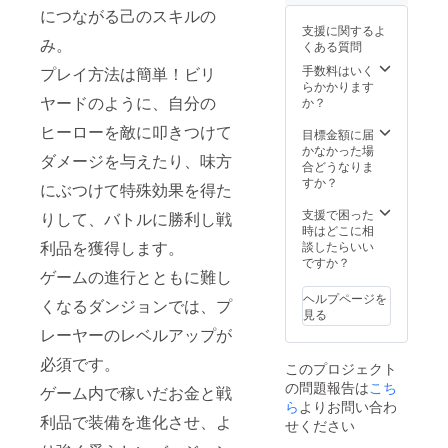
ディナーにご招
につながる己のスキルの
待します。詳し
支援に関するよ
くは本文をご覧
み。
くある質問
下さい。)
手数料はいく
プレイ方法は簡単！ビリ
らかかります
ヤードのように、自分の
か？
ヒーローを敵に叩きつけて
目標金額に届
かなかった場
ダメージを与えたり、味方
合どうなりま
すか？
にぶつけて特殊効果を得た
支援で困った
りして、バトルに勝利し戦
時はどこに相
利品を獲得します。
談したらいい
ですか？
ゲームの進行とともに難し
ヘルプページを
くなるダンジョンでは、プ
見る
レーヤーのレベルアップが
必須です。
このプロジェクト
の問題報告は
こち
ゲーム内で稼いだお金と戦
ら
よりお問い合わ
利品で装備を進化させ、よ
せください