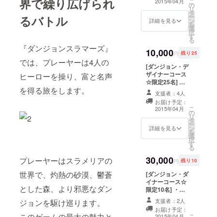
界で繰り広げられ
こ
2015年04月
の
で使える魔法石
リ
タ
を毎月1回（永
ー
るバトル
ン
久） ・BGM全6
詳細を見る
を
選
曲に加え、
択
す
remixバージョ
る
ン全6曲もダウン
『ダンジョンスラマーズ』
10,000
ロード可 ・ベー
円
残り25
タ版テストに参
では、プレーヤーは4人の
[ダンジョン・デ
加、さらに私た
ザイナーコース
ちへ直接コメン
ヒーローを操り、富と名声
☆限定25名] ・
トのフィード
を得る旅をします。
クレジットにお
バック可
支援者：4人
名前掲載 ・ゲー
(※2015年1月現
お届け予定：
ム内で使える魔
在はiOSのみ。
こ
2015年04月
の
法石を毎月1回
ベータ版公開は
リ
タ
（永久） ・BGM
2015年3月予定)
ー
ン
全6曲に加え、
詳細を見る
を
選
remixバージョ
択
す
ン全6曲もダウン
る
ロード可 ・ベー
30,000
タ版テストに参
プレーヤーはスラメリアの
円
残り10
加、さらに私た
世界で、灼熱の砂漠、鬱蒼
[ダンジョン・ダ
ちへ直接コメン
イナーコース☆
トのフィード
とした森、より邪悪なダン
限定10名] ・ク
バック可
レジットにお名
(※2015年1月現
支援者：2人
ジョンを駆け巡ります。
前掲載 ・ゲーム
在はiOSのみ。
お届け予定：
内で使える魔法
ベータ版公開は
このゲームの最大の魅力と
こ
2015年04月