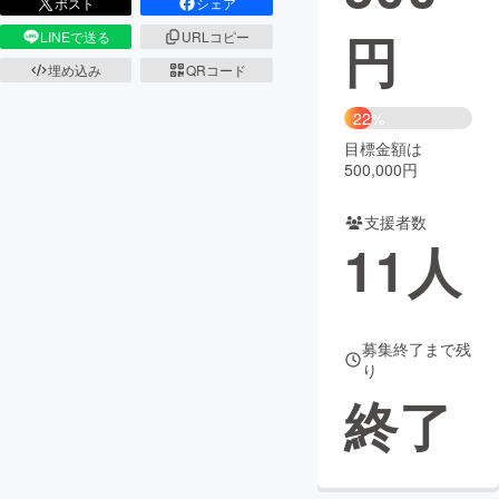
ポスト
シェア
円
LINEで送る
URLコピー
まちづくり・地域活性化
埋め込み
QRコード
CAMPFIRE for Social Good
CAMPFIRE Creation
22%
CAMPFIREふるさと納税
machi-ya
コミュニティ
目標金額は
500,000円
支援者数
11
人
募集終了まで残
り
終了