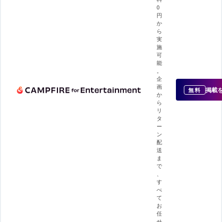
0
円
か
ら
実
施
可
能
。
企
画
掲載
無料
か
ら
リ
タ
ー
ン
配
送
ま
で
、
す
べ
て
お
任
せ