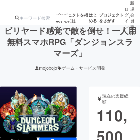
新
ロ
規
グ
会
プロジェクトを掲
はじ
プロジェクト
/
載するには
める
をさがす
イ
員
ン
登
ビリヤード感覚で敵を倒せ！一人用
録
無料スマホRPG「ダンジョンスラ
マーズ」
人気のプロ
注目のリ
注目の新着プロ
募集終了が近いプ
もうすぐ公開
ジェクト
ターン
ジェクト
ロジェクト
されます
mojobojo
ゲーム・サービス開発
アート・写真
音楽
現在の支援総
テクノロジー・ガジェット
ゲーム・サ
額
110,
映像・映画
書籍・雑誌
500
ビジネス・起業
チャレンジ