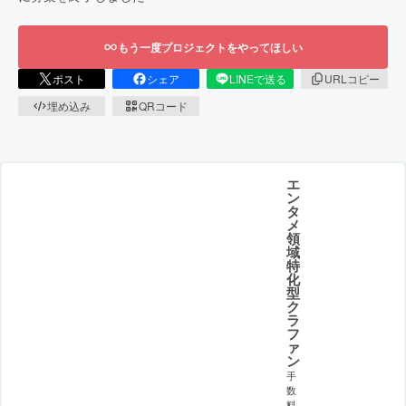
もう一度プロジェクトをやってほしい
ポスト
シェア
LINEで送る
URLコピー
埋め込み
QRコード
エ
ン
タ
メ
領
域
特
化
型
ク
ラ
フ
ァ
ン
手
数
料