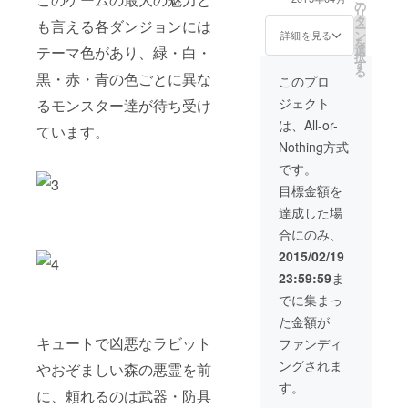
の
石を毎月1回（永
2015年3月予
リ
タ
久） ・BGM全6
定。) ・モンス
も言える各ダンジョンには
ー
ン
曲に加え、
詳細を見る
ター1体の命名権
を
選
remixバージョ
テーマ色があり、緑・白・
(※CAMPFIRE
択
す
ン全6曲もダウン
プロジェクト終
る
黒・赤・青の色ごとに異な
ロード可 ・ベー
このプロ
了後、こちらか
タ版テストに参
らランダムに選
ジェクト
るモンスター達が待ち受け
加、さらに私た
んだモンスター
ちへ直接コメン
は、All-or-
の画像をお送り
ています。
トのフィード
します。)
Nothing方式
バック可
(※2015年1月現
です。
在はiOSのみ。
目標金額を
ベータ版公開は
2015年3月予
達成した場
定。) ・モンス
合にのみ、
ター1体の命名権
(※CAMPFIRE
2015/02/19
プロジェクト終
23:59:59
ま
了後、こちらか
らランダムに選
でに集まっ
んだモンスター
た金額が
の画像をお送り
キュートで凶悪なラビット
します。) ・
ファンディ
CEO達との食事
ングされま
やおぞましい森の悪霊を前
会 (※ゲーム開
発者のブライア
す。
に、頼れるのは武器・防具
ンとクリスとの