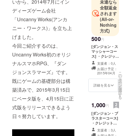
いから、2014年7月にイン
未達なら
全額返金
ディーズゲーム会社
されます
「Uncanny Works(アンカ
(All-or-
Nothing
ニー・ワークス)」を立ち上
方式)
げました。
500
円
今回ご紹介するのは、
[ダンジョン・ス
マッシャーコー
Uncanny Works初のオリジ
ス] ・クレジット
にお名前掲載 ・
ナルスマホRPG、『ダン
支援者：0人
ゲーム内で使え
お届け予定：
る魔法石（1回）
ジョンスラマーズ』です。
こ
2015年04月
の
リ
タ
既にゲームの基礎部分は構
ー
ン
詳細を見る
を
築済みで、2015年3月15日
選
択
す
る
にベータ版を、4月15日に正
1,000
円
式版をリリースできるよう
[ダンジョン・ブ
日々努力しています。
ラスターコース]
・クレジットに
お名前掲載 ・
支援者：3人
ゲーム内で使え
お届け予定：