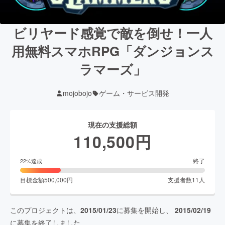
ビリヤード感覚で敵を倒せ！一人
用無料スマホRPG「ダンジョンス
ラマーズ」
mojobojo
ゲーム・サービス開発
現在の支援総額
110,500
円
終了
22
%達成
目標金額
500,000
円
支援者数
11
人
このプロジェクトは、
2015/01/23
に募集を開始し、
2015/02/19
に募集を終了しました