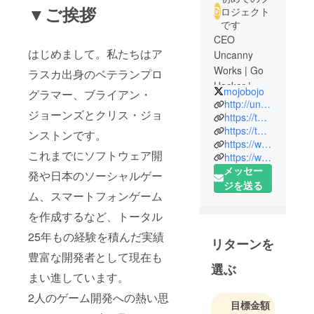
▼ご挨拶
ロジェクト
です
CEO
はじめまして。私たちはア
Uncanny
Works | Go
ラスカ出身のベテランプロ
Hacker |
mojobojo
グラマー、ブライアン・
ʕ╯◔ϖ◔ʔ╯︵
http://uncannyworks.com
ジョーンズとクリス・ジョ
┻━┻
https://twitter.com/uncannyworks
https://twitter.com/mojobojo
ンストンです。
https://www.facebook.com/DungeonSlammers
これまでにソフトウェア開
https://www.facebook.com/pages/Uncanny-Works-LLC/804720946235665
メッセー
発や日本のソーシャルゲー
ジを送る
ム、スマートフォンゲーム
を作成するなど、トータル
25年もの経験を積んだ実績
リターンを
豊富な開発者として現在も
選ぶ
まい進しています。
2人のゲーム開発への熱い思
目標金額