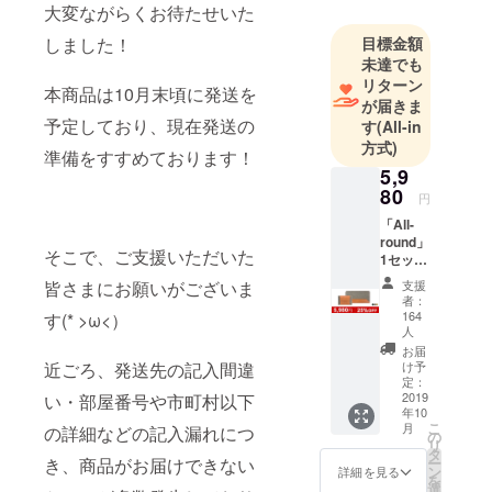
大変ながらくお待たせいた
2018年、ク
目標金額
しました！
ラウドファ
未達でも
ンディング
リターン
本商品は10月末頃に発送を
事業にも参
が届きま
入し、主に
予定しており、現在発送の
す
(All-in
海外から斬
方式)
準備をすすめております！
新なる高品
5,9
質電子製品
80
円
を日本へ輸
「All-
入し、日本
round」
そこで、ご支援いただいた
1セット
のお客様に
＜1セッ
紹介する。
支援
皆さまにお願いがございま
トの詳
者：
細＞ ・
164
す(* >ω<）
長財布1
人
点 ・
お届
カード
け予
近ごろ、発送先の記入間違
ケース1
定：
2019
い・部屋番号や市町村以下
点
年10
※2019
こ
月
の詳細などの記入漏れにつ
年10月
の
リ
にお届
タ
ー
き、商品がお届けできない
けする
ン
詳細を見る
を
予定で
選