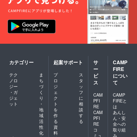
カテゴリー
起案サポート
サ
CAMP
ー
FIRE
テク
ま
プ
ス
ビ
につい
ノロ
ち
ロ
タ
ス
て
ジー
づ
ジ
ッ
・ガ
く
ェ
フ
CAM
CAMP
ジェ
り
ク
に
PFI
FIREと
ット
・
ト
相
RE
は
地
を
談
CAM
あんし
域
作
す
PFI
ん・安
活
る
る
RE
全への
性
資
コ
取り組
化
料
ミュ
み