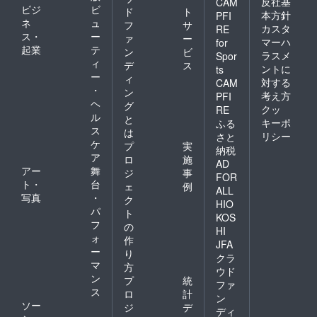
反社基
CAM
ビジ
ビ
ド
ト
本方針
PFI
ネ
ュ
フ
サ
カスタ
RE
ス・
ー
ァ
ー
マーハ
for
起業
テ
ン
ビ
ラスメ
Spor
ィ
デ
ス
ントに
ts
ー
ィ
対する
CAM
・
ン
考え方
PFI
ヘ
グ
クッ
RE
ル
と
キーポ
ふる
ス
は
リシー
さと
ケ
プ
実
納税
ア
ロ
施
AD
アー
舞
ジ
事
FOR
ト・
台
ェ
例
ALL
写真
・
ク
HIO
パ
ト
KOS
フ
の
HI
ォ
作
JFA
ー
り
クラ
マ
方
ウド
ン
プ
統
ファ
ス
ロ
計
ン
ソー
ジ
デ
ディ