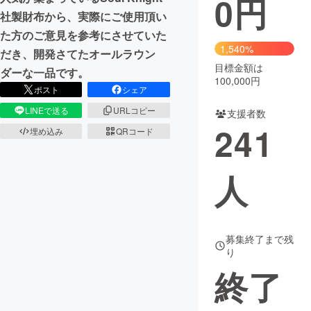
0
円
社製財布から、実際にご使用頂い
まちづくり・地域活性化
た方のご意見を参考にさせていた
1,540%
だき、開発さてたオールラウン
目標金額は
CAMPFIRE for Social Good
CAMPFIRE Creation
ダーな一品です。
100,000円
CAMPFIREふるさと納税
machi-ya
コミュニティ
ポスト
シェア
LINEで送る
URLコピー
支援者数
241
埋め込み
QRコード
人
募集終了まで残
り
終了