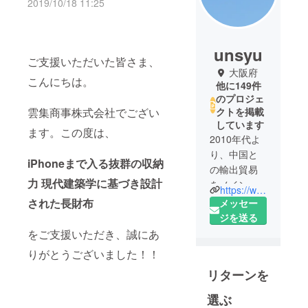
2019/10/18 11:25
unsyu
ご支援いただいた皆さま、
大阪府
こんにちは。
他に149件
のプロジェ
雲集商事株式会社でござい
クトを掲載
しています
ます。この度は、
2010年代よ
り、中国と
iPhoneまで入る抜群の収納
の輸出貿易
力 現代建築学に基づき設計
をメイン業
https://www.facebook.com/Unsyu-225446938330839/
務として、
された長財布
メッセー
会社を設立
ジを送る
しました。
をご支援いただき、誠にあ
その後、EC
りがとうございました！！
事業にも参
リターンを
入し、業務
を拡大しま
選ぶ
した。