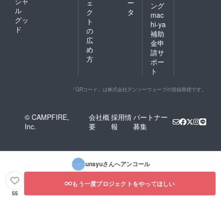
シャ
ェ
ー
ング
ル
ク
タ
mac
グッ
ト
hi-ya
ド
の
補助
広
金申
め
請サ
方
ポー
ト
「QRコード」は株式会社デンソーウェーブの登録商標です。
© CAMPFIRE,
会社概
採用情
パートナー
Inc.
要
報
募集
unsyu
さんへアンコール
もう一度プロジェクトをやってほしい
55