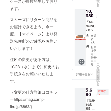
ケースが多数発生しており
択
すが、
す
る
生産、
ます。
10,
配送状
680
況によ
円
り遅れ
スムーズにリターン商品を
「All-
る可能
round」
お届けできるよう、今一
性もご
2セット
ざいま
度、【マイページ】より発
＜1セッ
す。 ※
支援
トの詳
送料込
者：
送先住所のご確認をお願い
細＞ ・
の価格
7人
長財布1
となり
お届
いたします！
点 ・
ます。
け予
カード
定：
ケース1
2019
住所の変更がある方は、
年10
点
こ
月
※2019
10/23（水）までに変更のお
の
リ
年10月
タ
ー
手続きをお願いいたしま
にお届
ン
詳細を見る
を
けする
選
択
す。
予定で
す
る
すが、
5,6
生産、
在庫な
（変更の仕方詳細はコチラ
配送状
80
し
円
況によ
→https://mag.camp-
【先着
り遅れ
50名
る可能
fire.jp/6863/）
様】
性もご