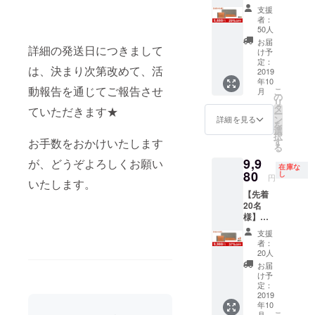
「All-
ざいま
支援
round」
す。 ※
者：
1セット
送料込
50人
＜1セッ
の価格
お届
詳細の発送日につきまして
トの詳
となり
け予
細＞ ・
ます。
定：
は、決まり次第改めて、活
長財布1
2019
年10
点 ・
動報告を通じてご報告させ
こ
月
カード
の
リ
ケース1
タ
ていただきます★
ー
点
ン
詳細を見る
を
※2019
選
択
年10月
す
お手数をおかけいたします
る
にお届
9,9
けする
が、どうぞよろしくお願い
在庫な
予定で
80
し
円
いたします。
すが、
【先着
生産、
20名
配送状
様】
況によ
「All-
り遅れ
支援
round」
る可能
者：
2セット
性もご
20人
＜1セッ
ざいま
お届
トの詳
す。 ※
け予
細＞ ・
送料込
定：
長財布1
2019
の価格
年10
点 ・
となり
こ
月