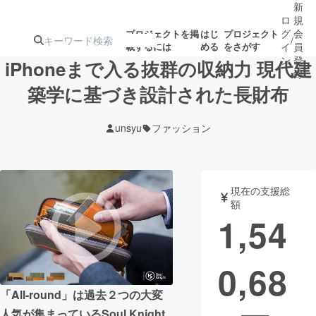
新
ロ
規
グ
会
プロジェクトを掲
はじ
プロジェクト
/
載するには
める
をさがす
イ
員
ン
登
iPhoneまで入る抜群の収納力 現代建
録
築学に基づき設計された長財布
人気のプロ
注目のリ
注目の新着プロ
募集終了が近いプ
もうすぐ公開
unsyu
ファッション
ジェクト
ターン
ジェクト
ロジェクト
されます
アート・写真
音楽
現在の支援総
額
1,54
テクノロジー・ガジェット
ゲーム・サ
0,68
映像・映画
書籍・雑誌
「All-round」は過去２つの大変
ビジネス・起業
チャレンジ
人気が集まっているSoul Knight