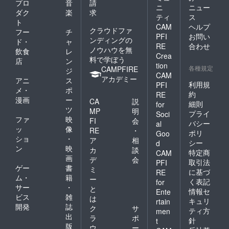
プロ
音
請
ニ
ニュー
ダク
楽
求
ティ
ス
ト
CAM
ヘルプ
クラウドファ
フー
チ
PFI
お問い
ンディングの
ド・
ャ
RE
合わせ
ノウハウを無
飲食
レ
Crea
料で学ぼう
店
ン
tion
各種規定
CAMPFIRE
ジ
CAM
アカデミー
アニ
ス
利用規
PFI
メ・
ポ
約
RE
漫画
ー
CA
説
細則
for
ツ
MP
明
プライ
Soci
ファ
映
FI
会
バシー
al
ッ
像
RE
・
ポリ
Goo
ショ
・
ア
相
シー
d
ン
映
カ
談
特定商
CAM
画
デ
会
取引法
PFI
ゲー
書
ミ
に基づ
RE
ム・
籍
ー
く表記
for
サー
・
と
情報セ
Ente
ビス
雑
は
キュリ
rtain
開発
誌
ク
サ
ティ方
men
出
ラ
ポ
針
t
版
ウ
ー