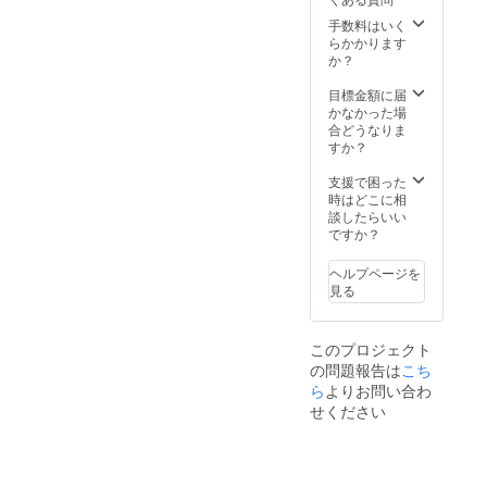
手数料はいく
らかかります
か？
目標金額に届
かなかった場
合どうなりま
すか？
支援で困った
時はどこに相
談したらいい
ですか？
ヘルプページを
見る
このプロジェクト
の問題報告は
こち
ら
よりお問い合わ
せください