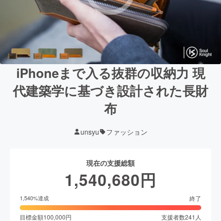
iPhoneまで入る抜群の収納力 現
代建築学に基づき設計された長財
布
unsyu
ファッション
現在の支援総額
1,540,680
円
終了
1,540
%達成
目標金額
100,000
円
支援者数
241
人