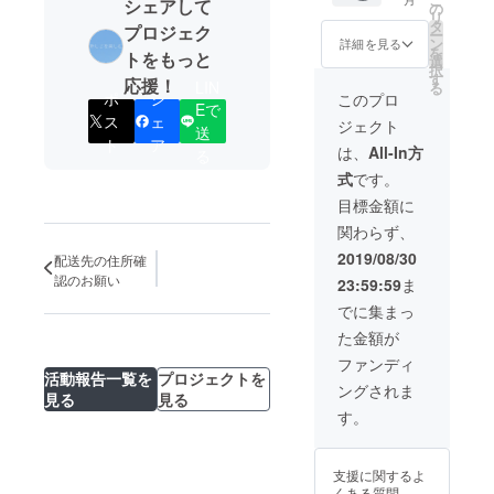
シェアして
カード
ます。
の
リ
ケース1
タ
プロジェク
ー
点
ン
詳細を見る
を
トをもっと
※2019
選
択
年10月
す
応援！
LIN
る
にお届
ポ
シ
このプロ
Eで
けする
ス
ェ
ジェクト
予定で
送
ト
ア
すが、
は、
All-In方
る
生産、
式
です。
配送状
況によ
目標金額に
り遅れ
関わらず、
る可能
性もご
2019/08/30
配送先の住所確
ざいま
認のお願い
23:59:59
ま
す。 ※
送料込
でに集まっ
の価格
た金額が
となり
ます。
ファンディ
活動報告一覧を
プロジェクトを
ングされま
見る
見る
す。
支援に関するよ
くある質問