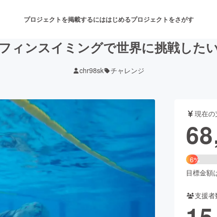
プロジェクトを掲載するには
はじめる
プロジェクトをさがす
フィンスイミングで世界に挑戦した
chr98sk
チャレンジ
注目のリターン
注目の新着プロジェクト
募集終了が近いプロジェクト
も
現在の
音楽
舞台・パフォーマンス
68
ゲーム・サービス開発
フード・飲食店
6%
書籍・雑誌出版
アニメ・漫画
目標金額は1
支援者
チャレンジ
ビューティー・ヘルスケ
15