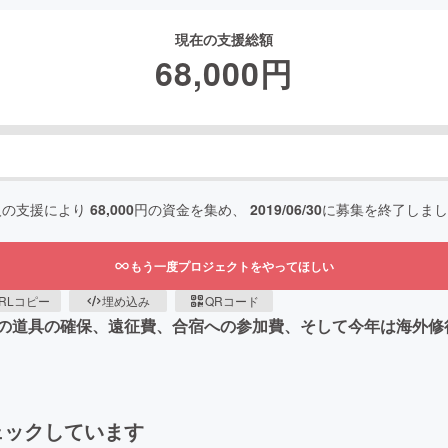
現在の支援総額
68,000
円
人の支援により
68,000
円の資金を集め、
2019/06/30
に募集を終了しまし
もう一度プロジェクトをやってほしい
RLコピー
埋め込み
QRコード
の道具の確保、遠征費、合宿への参加費、そして今年は海外修
ェックしています