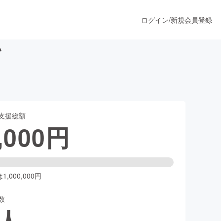
ログイン
/
新規会員登録
い
うすぐ公開されます
支援総額
プロダクト
,000
円
ファッション
スポーツ
,000,000円
数
ア
ソーシャルグッド
人