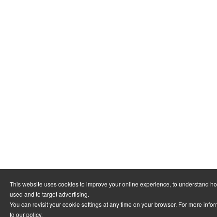
This website uses cookies to improve your online experience, to understand ho
used and to target advertising.
You can revisit your cookie settings at any time on your browser. For more infor
to
our policy
.