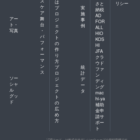
ス
は
リシー
さと
ケ
プ
実
納税
ア
ロ
施
AD
アー
舞
ジ
事
FOR
ト・
台
ェ
例
ALL
写真
・
ク
HIO
パ
ト
KOS
フ
の
HI
ォ
作
JFA
ー
り
クラ
マ
方
ウド
ン
プ
統
ファ
ス
ロ
計
ン
ソー
ジ
デ
ディ
シャ
ェ
ー
ング
ル
ク
タ
mac
グッ
ト
hi-ya
ド
の
補助
広
金申
め
請サ
方
ポー
ト
「QRコード」は株式会社デンソーウェーブの登録商標です。