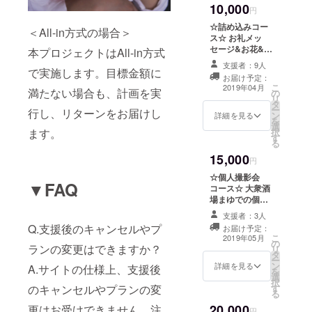
10,000
円
☆詰め込みコー
＜All-in方式の場合＞
ス☆ お礼メッ
セージ&お花&
本プロジェクトはAll-in方式
ツーショット
支援者：9人
で実施します。目標金額に
チェキ&一人一
お届け予定：
人への乾杯グラ
こ
2019年04月
満たない場合も、計画を実
の
ビア動画&オリ
リ
タ
ジナルTシャツ！
ー
行し、リターンをお届けし
ン
お得な詰め込み
詳細を見る
を
選
コース！もちろ
ます。
択
す
んドリンク一杯
る
サービス付き！
15,000
※乾杯グラビア動
円
画でお名前を呼
☆個人撮影会
ばせていただき
▼FAQ
コース☆ 大衆酒
ます。ご希望の
場まゆでの個人
ニックネームな
撮影会を開
どをご希望され
支援者：3人
催！！！！！ &
Q.支援後のキャンセルやプ
る方は、支援時
お届け予定：
ドリンク一杯
こ
の備考欄に記入
2019年05月
の
サービス付き
ランの変更はできますか？
リ
してください。
タ
ー
未記入の場合
ン
詳細を見る
A.サイトの仕様上、支援後
を
は、登録いただ
選
択
いているご本名
のキャンセルやプランの変
す
る
でお呼びさせて
いただきます。
20,000
更はお受けできません。注
円