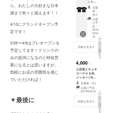
シャツ
は、支
ら、わたしの大好きな日本
コース
支援
援時の
☆ 大衆
者：
酒まで色々と揃えます！！
備考欄
酒場ま
34人
に記入
ゆのオ
お届
してく
リジナ
け予
4/10にグランドオープン予
ださ
ルTシャ
定：
い。未
ツコー
2019
定です！
記入の
年04
スで
場合
こ
月
す！ 店
の
は、登
リ
内でも
3/26〜4/9はプレオープンを
タ
録いた
ー
店員が
ン
詳細を見る
だいて
を
予定してます！ドリンクの
着てい
選
いるご
択
るTシャ
す
本名で
みの提供になるのと時短営
る
ツと同
お呼び
4,000
じデザ
円
業になるとは思いますが、
させて
インに
いただ
☆店長とチェキ
なりま
気軽にお店の雰囲気を感じ
きま
コース☆ お礼
す！是
す。
メッセージ&お
非みん
でいただければ！
花コース&来店
なでお
支援者：9人
時に店長とツー
揃いで
お届け予定：
ショットチェキ
着ま
こ
2019年04月
の
(もしくはピン
しょ
リ
タ
チェキ)！&ドリ
▼最後に
う！！&
ー
ン
ンク一杯サービ
詳細を見る
ドリン
を
選
ス付き
ク一杯
択
す
サービ
る