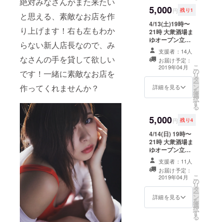
絶対みなさんがまた来たい
ス付き
5,000
円
残り1
と思える、素敵なお店を作
4/13(土)19時〜
り上げます！右も左もわか
21時 大衆酒場ま
ゆオープン立食
らない新人店長なので、み
パー
支援者：14人
ティー！！！ ス
なさんの手を貸して欲しい
お届け予定：
ペシャルゲスト
こ
2019年04月
の
も？！？！？！
です！一緒に素敵なお店を
リ
タ
ー
作ってくれませんか？
ン
詳細を見る
を
選
択
す
る
5,000
円
残り4
4/14(日) 19時〜
21時 大衆酒場ま
ゆオープン立食
パー
支援者：11人
ティー！！！！
お届け予定：
スペシャルゲス
こ
2019年04月
の
ト
リ
タ
も？！？！！？
ー
ン
！
詳細を見る
を
選
択
す
る