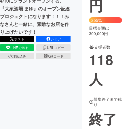
円
4/10にグランドオープンする、
『大衆酒場 まゆ』のオープン記念
まちづくり・地域活性化
プロジェクトになります！！！み
255%
なさんと一緒に、素敵なお店を作
目標金額は
CAMPFIRE for Social Good
CAMPFIRE Creation
り上げたいです！
300,000円
CAMPFIREふるさと納税
machi-ya
コミュニティ
ポスト
シェア
支援者数
LINEで送る
URLコピー
118
埋め込み
QRコード
人
募集終了まで残
り
終了