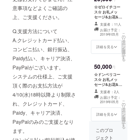
☆ゼロイチコー
意事項などよくご確認の
ス☆ お礼メッ
上、ご支援ください。
セージ&お花&
ツーショット
支援者：11人
チェキ&一人一
お届け予定：
Q.支援方法について
人への乾杯グラ
こ
2019年05月
の
ビア動画&オリ
リ
A.クレジットカード払い、
タ
ジナルTシャツに
ー
ン
なん
詳細を見る
コンビニ払い、銀行振込、
を
選
とー！！！！！
択
す
店長が来店して
Paidy払い、キャリア決済、
る
くれたゼロイチ
50,000
PayPalがございます。
ファミリアメン
円
バーのチェキを
☆ドンペリコー
システムの仕様上、ご支援
撮影し、１つの
ス☆ お礼メッ
チェキbookにし
セージ&お花&
頂く際のお支払方法が
ます！！！！内
ツーショット
容はお楽しみ
支援者：2人
4/10(水)18時以降より制限さ
チェキ&一人一
に！！(レア物間
お届け予定：
人への乾杯グラ
こ
違いなし！) ※乾
2019年05月
れ、クレジットカード、
の
ビア動画&オリ
リ
杯グラビア動画
タ
ジナルTシャツに
ー
Paidy、キャリア決済、
でお名前を呼ば
ン
なんとー！！！
詳細を見る
を
せていただきま
選
ドンペ
PayPalのみのご支援となり
択
す。ご希望の
す
リ！！！！ 一緒
る
ニックネームな
に飲んだ後は、
このプロ
ます。
どをご希望され
名前入り空きボ
る方は、支援時
ジェクト
(コンビニ払い/銀行振込が使
トルをしばらく