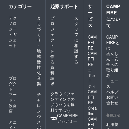
カテゴリー
起案サポート
サ
CAMP
ー
FIRE
テク
ま
プ
ス
ビ
につい
ノロ
ち
ロ
タ
ス
て
ジー
づ
ジ
ッ
・ガ
く
ェ
フ
CAM
CAMP
ジェ
り
ク
に
PFI
FIREと
ット
・
ト
相
RE
は
地
を
談
CAM
あんし
域
作
す
PFI
ん・安
活
る
る
RE
全への
性
資
コ
取り組
化
料
ミュ
み
プロ
音
請
ニ
ニュー
ダク
楽
求
ティ
ス
ト
CAM
ヘルプ
クラウドファ
フー
チ
PFI
お問い
ンディングの
ド・
ャ
RE
合わせ
ノウハウを無
飲食
レ
Crea
料で学ぼう
店
ン
tion
各種規定
CAMPFIRE
ジ
CAM
アカデミー
アニ
ス
利用規
PFI
メ・
ポ