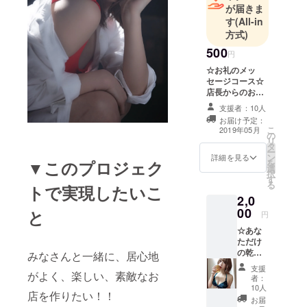
が届きま
す
(All-in
方式)
500
円
☆お礼のメッ
セージコース☆
店長からのお礼
のメッセージを
支援者：10人
送ります！！ &
お届け予定：
初回来店時ドリ
こ
2019年05月
の
ンク一杯サービ
リ
タ
ス付き
ー
ン
詳細を見る
を
▼このプロジェク
選
択
す
る
トで実現したいこ
2,0
00
と
円
☆あな
ただけ
の乾杯
みなさんと一緒に、居心地
グラビ
支援
アコー
がよく、楽しい、素敵なお
者：
ス☆ お
10人
店を作りたい！！
礼メッ
お届
セージ