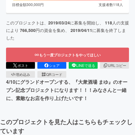
目標金額
300,000
円
支援者数
118
人
このプロジェクトは、
2019/03/24
に募集を開始し、
118
人の支援
により
766,500
円の資金を集め、
2019/04/11
に募集を終了しま
した
もう一度プロジェクトをやってほしい
ポスト
シェア
LINEで送る
URLコピー
埋め込み
QRコード
4/10にグランドオープンする、『大衆酒場 まゆ』のオー
プン記念プロジェクトになります！！！みなさんと一緒
に、素敵なお店を作り上げたいです！
このプロジェクトを見た人はこちらもチェックし
ています