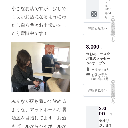
け予
と一緒
定：
小さなお店ですが、少しで
に、一
2019
年04
人一人
も良いお店になるようにわ
こ
月
に乾杯
の
リ
グラビ
タ
たし自ら色々お手伝いをし
ー
ア動画
ン
詳細を見る
を
をお送
たり奮闘中です！
選
択
りしま
す
る
す！&ド
3,000
リンク
円
一杯
☆お花コース☆
サービ
お礼のメッセー
ス付き
ジ&オープンお
※乾杯グ
祝い花に手書き
ラビア
支援者：5人
でお名前を書か
動画で
お届け予定：
せていただき
お名前
こ
2019年04月
の
オープン後しば
を呼ば
リ
タ
らく飾らせてい
せてい
ー
ン
ただきます！！
詳細を見る
ただき
を
選
お祝い花展示終
ます。
択
す
了後は、お名前
みんなが落ち着いて飲める
ご希望
る
札をお渡しいた
のニッ
3,0
ような、アットホームな居
します。&ドリ
クネー
00
ンク一杯サービ
円
ムなど
酒屋を目指してます！お酒
ス付き
をご希
☆オリ
望され
もビールからハイボールか
ジナルT
る方