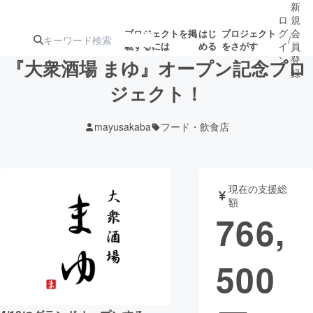
新
ロ
規
グ
会
プロジェクトを掲
はじ
プロジェクト
/
載するには
める
をさがす
イ
員
ン
登
『大衆酒場 まゆ』オープン記念プロ
録
ジェクト！
人気のプロ
注目のリ
注目の新着プロ
募集終了が近いプ
もうすぐ公開
mayusakaba
フード・飲食店
ジェクト
ターン
ジェクト
ロジェクト
されます
アート・写真
音楽
現在の支援総
額
766,
テクノロジー・ガジェット
ゲーム・サ
500
映像・映画
書籍・雑誌
ビジネス・起業
チャレンジ