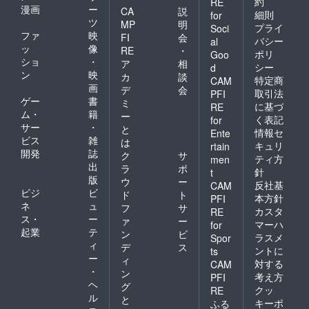
約
RE
漫画
ー
CA
説
細則
for
ツ
MP
明
プライ
Soci
ファ
映
FI
会
バシー
al
ッ
像
RE
・
ポリ
Goo
ショ
・
ア
相
シー
d
ン
映
カ
談
特定商
CAM
画
デ
会
取引法
PFI
ゲー
書
ミ
に基づ
RE
ム・
籍
ー
く表記
for
サー
・
と
情報セ
Ente
ビス
雑
は
キュリ
rtain
開発
誌
ク
サ
ティ方
men
出
ラ
ポ
針
t
版
ウ
ー
反社基
CAM
ビジ
ビ
ド
ト
本方針
PFI
ネ
ュ
フ
サ
カスタ
RE
ス・
ー
ァ
ー
マーハ
for
起業
テ
ン
ビ
ラスメ
Spor
ィ
デ
ス
ントに
ts
ー
ィ
対する
CAM
・
ン
考え方
PFI
ヘ
グ
クッ
RE
ル
と
キーポ
ふる