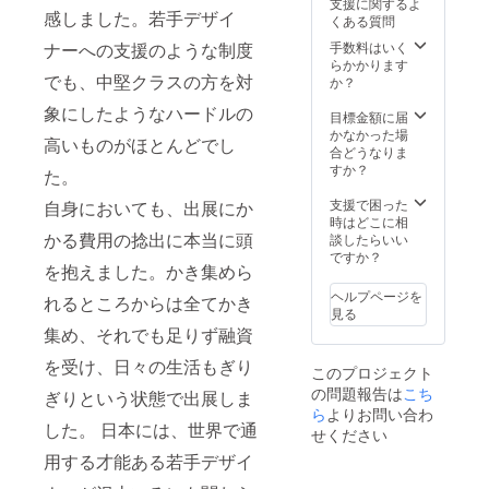
支援に関するよ
感しました。若手デザイ
くある質問
ナーへの支援のような制度
手数料はいく
らかかります
でも、中堅クラスの方を対
か？
象にしたようなハードルの
目標金額に届
かなかった場
高いものがほとんどでし
合どうなりま
すか？
た。
支援で困った
自身においても、出展にか
時はどこに相
かる費用の捻出に本当に頭
談したらいい
ですか？
を抱えました。かき集めら
ヘルプページを
れるところからは全てかき
見る
集め、それでも足りず融資
を受け、日々の生活もぎり
このプロジェクト
の問題報告は
こち
ぎりという状態で出展しま
ら
よりお問い合わ
した。 日本には、世界で通
せください
用する才能ある若手デザイ