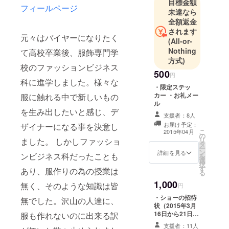
目標金額
フィールページ
くなりデザ
未達なら
イナーにな
全額返金
る事を決意
されます
元々はバイヤーになりたく
(All-or-
する。2010-
Nothing
て高校卒業後、服飾専門学
2011A/Wよ
方式)
りNoir Frを
校のファッションビジネス
500
スタート。
円
科に進学しました。様々な
2014年10月
・限定ステッ
カー ・お礼メー
服に触れる中で新しいもの
に行われた
ル
Mercedes-
を生み出したいと感じ、デ
支援者：8人
Benz
お届け予定：
ザイナーになる事を決意し
Fashion
こ
2015年04月
の
リ
ました。 しかしファッショ
Week
タ
ー
ン
詳細を見る
TOKYO
ンビジネス科だったことも
を
選
択
2015S/Sに初
す
あり、服作りの為の授業は
る
参加し平成
1,000
無く、そのような知識は皆
円
生まれ初の
・ショーの招待
東コレデザ
無でした。沢山の人達に、
状（2015年3月
イナーにな
16日から21日の
服も作れないのに出来る訳
る。
間で渋谷にて開
支援者：11人