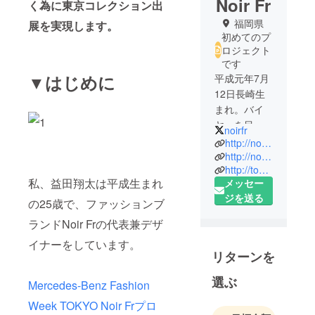
Noir Fr
く為に東京コレクション出
福岡県
展を実現します。
初めてのプ
ロジェクト
です
▼はじめに
平成元年7月
12日長崎生
まれ。バイ
ヤーを目指
noirfr
し福岡の大
http://noirfr.com/
村ファッ
http://noirfr.thebase.in
http://tokyo-mbfashionweek.com/jp/brands/detail/noir-fr/
ションデザ
私、益田翔太は平成生まれ
メッセー
イン専門学
ジを送る
校のファッ
の25歳で、ファッションブ
ションビジ
ランドNoir Frの代表兼デザ
ネス科に入
イナーをしています。
学。様々な
リターンを
服に触れて
いく中で既
選ぶ
Mercedes-Benz Fashion
存の服では
Week TOKYO Noir Frプロ
満足出来な