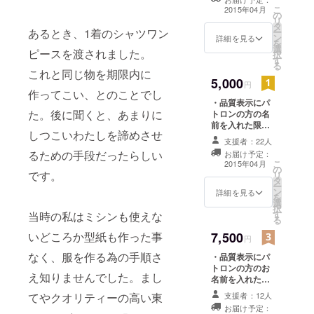
XS、S、M、L、
こ
2015年04月
の
XL）（定価税込
リ
タ
5400円） ・
あるとき、1着のシャツワン
ー
ン
ショーの招待状
詳細を見る
を
選
（2015年3月16
ピースを渡されました。
択
す
日から21日の間
る
で渋谷にて開
これと同じ物を期限内に
5,000
催、3月上旬発送
円
作ってこい、とのことでし
予定） ・お礼
・品質表示にパ
メール
た。後に聞くと、あまりに
トロンの方の名
前を入れた限定T
しつこいわたしを諦めさせ
シャツ（サイズ
支援者：22人
XS、S、M、L、
るための手段だったらしい
お届け予定：
XL、4月発送予
こ
2015年04月
の
定） ・ショーの
です。
リ
タ
招待状（2015年
ー
ン
3月16日から21
詳細を見る
を
選
日の間で渋谷に
択
す
当時の私はミシンも使えな
て開催、3月上旬
る
発送予定） ・直
いどころか型紙も作った事
7,500
筆のお礼状
円
なく、服を作る為の手順さ
・品質表示にパ
トロンの方のお
え知りませんでした。まし
名前を入れた限
定Tシャツ（サイ
てやクオリティーの高い東
支援者：12人
ズXS、S、M、
お届け予定：
L、XL 、4月発