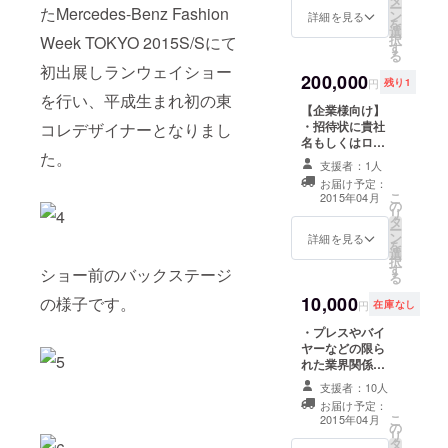
催） ・当日プレ
ー
たMercedes-Benz Fashion
ン
スリリースにお
詳細を見る
を
選
名前もしくは貴
択
Week TOKYO 2015S/Sにて
す
社名もしくはロ
る
ゴを協賛として
初出展しランウェイショー
200,000
掲載（2015年3
円
残り1
月16日から21日
を行い、平成生まれ初の東
【企業様向け】
の間で渋谷にて
・招待状に貴社
コレデザイナーとなりまし
開催） ・Noir Fr
名もしくはロゴ
ホームページに
た。
を協賛として掲
お名前もしくは
支援者：1人
載（2015年3月
貴社名もしくは
お届け予定：
16日から21日の
ロゴを
こ
2015年04月
の
間で渋谷にて開
「2015A/W
リ
タ
催） ・当日プレ
Collection
ー
ン
スリリースに貴
詳細を見る
Special
を
選
社名もしくはロ
thanks」として
択
す
ゴを協賛として
ショー前のバックステージ
お名前もしくは
る
掲載（2015年3
貴社名もしくは
10,000
の様子です。
月16日から21日
ロゴを永久掲載
円
在庫なし
の間で渋谷にて
・直筆のお礼状
・プレスやバイ
開催） ・Noir Fr
ヤーなどの限ら
ホームページに
れた業界関係者
貴社名もしくは
しか座る事の出
ロゴを
支援者：10人
来ない最前列に
「2015A/W
お届け予定：
てショーを観覧
Collection
こ
2015年04月
の
出来る招待状
Special
リ
タ
（2015年3月16
thanks」として