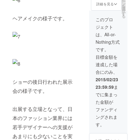
ー
ン
日から21日の間
詳細を見る
永久掲載 ・
を
選
で渋谷にて開
ショーならびに
択
す
催、3月上旬発送
展示会当日に貴
る
ヘアメイクの様子です。
予定） ・品質表
このプロ
社のサンプルな
示にパトロンの
どを来場者に配
ジェクト
方の名前を入れ
布できます ・直
た限定Tシャツ
は、All-or-
筆のお礼状
（XS、S、M、
Nothing方式
L、XL 4月発送
予定） ・直筆の
です。
お礼状
目標金額を
達成した場
合にのみ、
2015/02/23
ショーの後日行われた展示
23:59:59
ま
会の様子です。
でに集まっ
た金額が
出展する立場となって、日
ファンディ
ングされま
本のファッション業界には
す。
若手デザイナーへの支援が
あまりにも少ないことを実