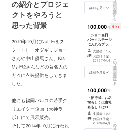
リ
の紹介とプロジェ
タ
（2015年3月16
ー
ン
日から21日の間
詳細を見る
を
選
クトをやろうと
で渋谷にて開
択
す
催、3月上旬発送
る
予定） ・ショー
思った背景
100,000
で実際にモデル
円
残り4
が着用したお好
・ショー当日
きなアイテムを1
バックステージ
点 ・ショーの
2010年10月にNoir Frをス
に入れるブラン
DVD ・直筆のお
ドパスを配布
タートし、オダギリジョー
礼状
支援者：1人
（2015年3月16
お届け予定：
さんや中山優馬さん、Kis-
日から21日の間
こ
2015年04月
の
で渋谷にて開
リ
My-Ft2さんなどの著名人の
タ
催、3月上旬発送
ー
ン
予定） ・ショー
詳細を見る
を
方々に衣装提供をしてきま
選
で実際にモデル
択
す
が着用したお好
した。
る
きなアイテムを1
100,000
点 ・ショーの
円
DVD ・直筆のお
・招待状にお名
他にも福岡パルコの若手ク
礼状
前もしくは貴社
名もしくはロゴ
リエイター企画（天神ラ
を協賛として掲
支援者：0人
載（2015年3月
ボ）にて展示販売。
お届け予定：
16日から21日の
こ
2015年04月
そして2014年10月に行われ
の
間で渋谷にて開
リ
タ