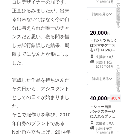
コレデザイナーの服です。
こ
2015年04月
の
送予定） ・限定
リ
タ
トートバック
正直ひるみましたが、出来
ー
ン
（カラー黒、生
詳細を見る
を
る出来ないではなく今の自
選
成り 4月発送予
択
す
定） ・ショーの
る
分に与えられた唯一のチャ
招待状（2015年
20,000
3月16日から21
円
ンスだと思い、寝る間を惜
日の間で渋谷に
・Tシャツもしく
て開催、3月上旬
しみ試行錯誤した結果、期
はスマホケース
発送予定） ・直
をパトロンの方
筆のお礼状
限までになんとか形にしま
とコラボして制
支援者：8人
作し、オンライ
した。
お届け予定：
ンショップにて
こ
2015年04月
の
コラボされた方
リ
タ
のお名前を掲載
ー
ン
し販売 ・ショー
詳細を見る
完成した作品を持ち込んだ
を
選
の招待状（2015
択
その日から、アシスタント
す
年3月16日から
る
21日の間で渋谷
としての日々が始まりまし
40,000
にて開催、3月上
円
残り5
旬発送予定） ・
た。
・ショー当日
直筆のお礼状
バックステージ
そこで服作りを学び、2010
に入れるブラン
ドパス（2015年
年自身のブランドである
支援者：0人
3月16日から21
お届け予定：
日の間で渋谷に
Noir Frを立ち上げ、2014年
こ
2015年04月