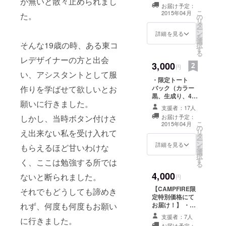
が無いと散々止められまし
催、3月上旬発送
お届け予定：
予定） ・限定ス
こ
2015年04月
た。
の
テッカー ・お礼
リ
タ
メール
ー
ン
詳細を見る
を
選
そんな19歳の時、ある東コ
択
す
る
レデザイナーの方と出会
3,000
円
い、アシスタントとして服
・限定トート
作りを学ばせて欲しいとお
バック（カラー
黒、生成り、4月
願いに行きました。
発送予定） ・
支援者：17人
ショーの招待状
しかし、当時ボタン付けさ
お届け予定：
（2015年3月16
こ
2015年04月
の
日から21日の間
え出来ない私を受け入れて
リ
タ
で渋谷にて開
ー
ン
催、3月上旬発送
詳細を見る
もらえるほど甘いわけな
を
選
予定） ・お礼
択
す
メール
く、ここは勉強する所では
る
4,000
ないと断られました。
円
【CAMPFIRE限
それでもどうしても諦めき
定特別価格にて
れず、何度も何度もお願い
お届け！】 ・騙
し絵ライダースT
支援者：7人
に行きました。
シャツ（サイズ
お届け予定：