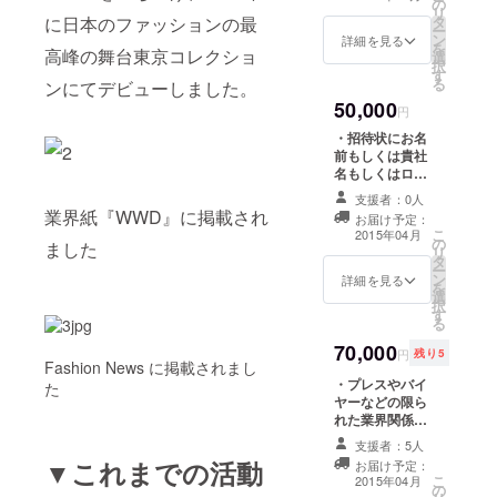
の
て開催、3月上旬
リ
に日本のファッションの最
タ
発送予定） ・品
ー
ン
質表示にパトロ
詳細を見る
を
高峰の舞台東京コレクショ
選
ンの方の名前を
択
す
入れた限定Tシャ
る
ンにてデビューしました。
ツ（XS、S、
50,000
M、L、XL、4月
円
発送予定） ・
・招待状にお名
ショーのDVD ・
前もしくは貴社
直筆のお礼状
名もしくはロゴ
を協賛として掲
支援者：0人
載（2015年3月
業界紙『WWD』に掲載され
お届け予定：
16日から21日の
こ
2015年04月
の
間で渋谷にて開
ました
リ
タ
催） ・当日プレ
ー
ン
スリリースにお
詳細を見る
を
選
名前もしくは貴
択
す
社名もしくはロ
る
ゴを協賛として
70,000
掲載（2015年3
円
残り5
Fashion News に掲載されまし
月16日から21日
・プレスやバイ
の間で渋谷にて
た
ヤーなどの限ら
開催） ・直筆の
れた業界関係者
お礼状
しか座る事の出
支援者：5人
来ない最前列に
▼これまでの活動
お届け予定：
てショーを観覧
こ
2015年04月
の
出来る招待状