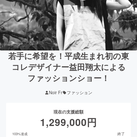
若手に希望を！平成生まれ初の東
コレデザイナー益田翔太による
ファッションショー！
Noir Fr
ファッション
現在の支援総額
1,299,000
円
終了
103
%達成