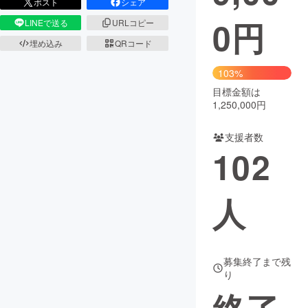
ポスト
シェア
0
円
LINEで送る
URLコピー
まちづくり・地域活性化
埋め込み
QRコード
CAMPFIRE for Social Good
CAMPFIRE Creation
103%
CAMPFIREふるさと納税
machi-ya
コミュニティ
目標金額は
1,250,000円
支援者数
102
人
募集終了まで残
り