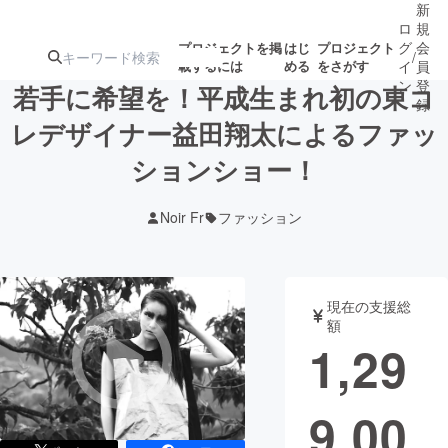
新
ロ
規
グ
会
プロジェクトを掲
はじ
プロジェクト
/
載するには
める
をさがす
イ
員
ン
登
若手に希望を！平成生まれ初の東コ
録
レデザイナー益田翔太によるファッ
ションショー！
人気のプロ
注目のリ
注目の新着プロ
募集終了が近いプ
もうすぐ公開
ジェクト
ターン
ジェクト
ロジェクト
されます
Noir Fr
ファッション
アート・写真
音楽
現在の支援総
テクノロジー・ガジェット
ゲーム・サ
額
1,29
映像・映画
書籍・雑誌
9,00
ビジネス・起業
チャレンジ