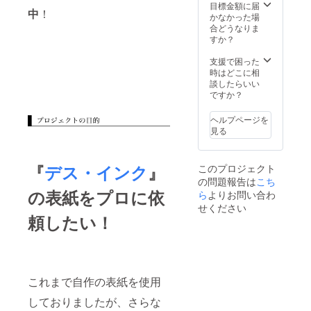
目標金額に届
中
！
かなかった場
合どうなりま
すか？
支援で困った
時はどこに相
談したらいい
ですか？
ヘルプページを
見る
『
デス・インク
』
このプロジェクト
の問題報告は
こち
の表紙をプロに依
ら
よりお問い合わ
せください
頼したい！
これまで自作の表紙を使用
しておりましたが、さらな