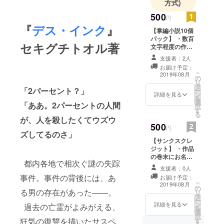
方式)
500
円
『
デス・インク
』
【掌編小説10個
パック】 ・数百
セキグチトオル著
文字程度の作品
を10点ほどご提
支援者：2人
供。 ・シーク
お届け予定：
レットURLをお
こ
2019年08月
の
知らせします。
リ
タ
・本文にサンプ
「2パーセント？」
ー
ン
ルあり。
詳細を見る
を
選
「ああ。2パーセントの人間
択
す
る
が、人を殺したくてウズウ
500
円
ズしてるのさ」
【サンクスクレ
ジット】 ・作品
の巻末にお名前
都内各地で相次ぐ謎の失踪
を掲載。 ・支援
支援者：0人
時「備考欄」に
事件。事件の背後には、あ
お届け予定：
希望のお名前を
こ
2019年08月
の
ご記入くださ
る男の存在があった——。
リ
タ
い。 ・ユーザー
ー
ン
名を掲載希望の
詳細を見る
過去の亡霊がよみがえる、
を
選
場合は記入不要
択
狂気の復讐を描いたサスペ
す
です。 ・15文字