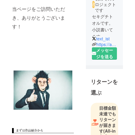
ロジェクト
当ページをご訪問いただ
です
セキグチト
き、ありがとうございま
オルです。
す！
小説書いて
ます。
text_ist
https://amzn.to/2uA0B1b
メッセー
ジを送る
リターンを
選ぶ
目標金額
未達でも
リターン
が届きま
す
(All-in