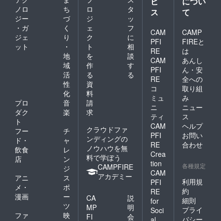
ビ
につい
ノロ
ち
ロ
タ
ス
て
ジー
づ
ジ
ッ
・ガ
く
ェ
フ
CAM
CAMP
ジェ
り
ク
に
PFI
FIREと
ット
・
ト
相
RE
は
地
を
談
CAM
あんし
域
作
す
PFI
ん・安
活
る
る
RE
全への
性
資
コ
取り組
化
料
ミュ
み
プロ
音
請
ニ
ニュー
ダク
楽
求
ティ
ス
ト
CAM
ヘルプ
クラウドファ
フー
チ
PFI
お問い
ンディングの
ド・
ャ
RE
合わせ
ノウハウを無
飲食
レ
Crea
料で学ぼう
店
ン
tion
各種規定
CAMPFIRE
ジ
CAM
アカデミー
アニ
ス
利用規
PFI
メ・
ポ
約
RE
漫画
ー
CA
説
細則
for
ツ
MP
明
プライ
Soci
ファ
映
FI
会
バシー
al