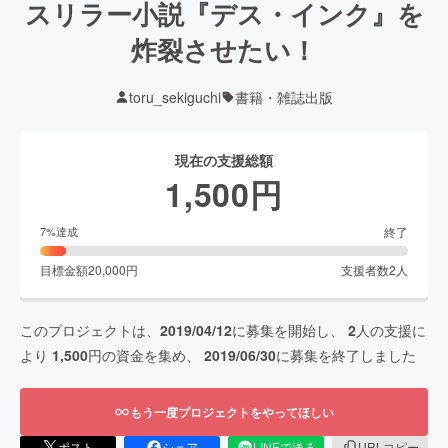
スリラー小説『デス・インク』を
炸裂させたい！
toru_sekiguchi
書籍・雑誌出版
現在の支援総額
1,500
円
終了
7
%達成
目標金額
20,000
円
支援者数
2
人
このプロジェクトは、
2019/04/12
に募集を開始し、
2
人の支援に
より
1,500
円の資金を集め、
2019/06/30
に募集を終了しました
もう一度プロジェクトをやってほしい
ポスト
シェア
LINEで送る
URLコピー