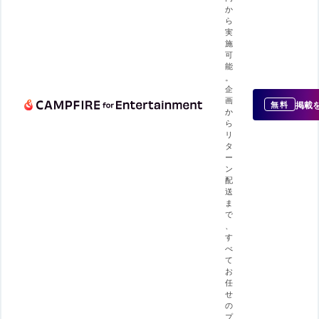
か
ら
実
施
可
能
。
企
画
掲載
無料
か
ら
リ
タ
ー
ン
配
送
ま
で
、
す
べ
て
お
任
せ
の
プ