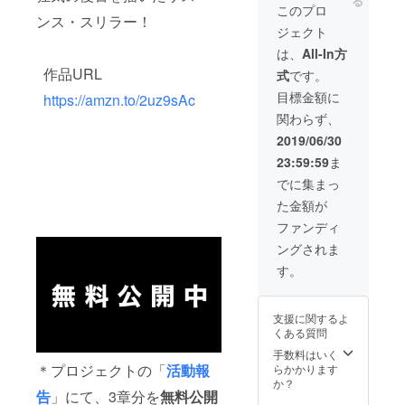
る
以内でお願いし
このプロ
ンス・スリラー！
ます。 ・著作権
ジェクト
を侵害するもの
や公序良俗に反
は、
All-In方
するお名前はご
作品URL
式
です。
遠慮ください。
目標金額に
https://amzn.to/2uz9sAc
関わらず、
2019/06/30
23:59:59
ま
でに集まっ
た金額が
ファンディ
ングされま
す。
支援に関するよ
くある質問
手数料はいく
＊プロジェクトの「
活動報
らかかります
か？
告
」にて、3章分を
無料
公開