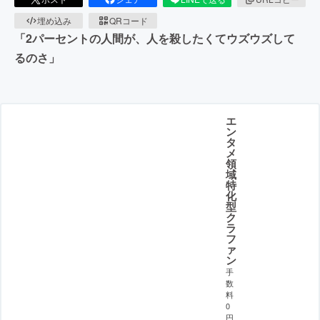
埋め込み
QRコード
「2パーセントの人間が、人を殺したくてウズウズして
るのさ」
エ
ン
タ
メ
領
域
特
化
型
ク
ラ
フ
ァ
ン
手
数
料
0
円