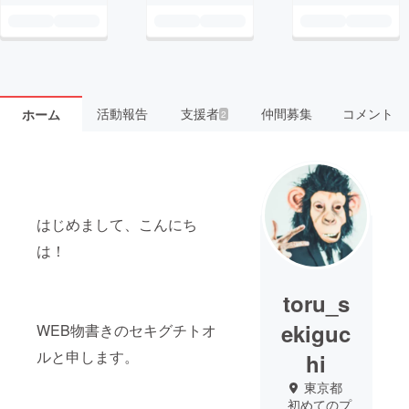
活動報告
支援者
仲間募集
コメント
ホーム
2
はじめまして、こんにち
は！
toru_s
ekiguc
WEB物書きのセキグチトオ
ルと申します。
hi
東京都
初めてのプ