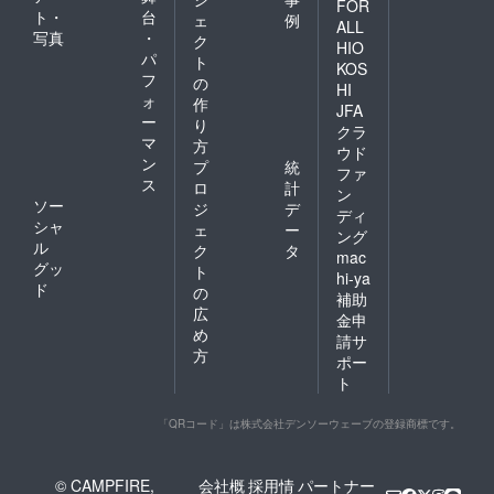
FOR
ト・
台
ェ
例
ALL
写真
・
ク
HIO
パ
ト
KOS
フ
の
HI
ォ
作
JFA
ー
り
クラ
マ
方
ウド
ン
プ
統
ファ
ス
ロ
計
ン
ソー
ジ
デ
ディ
シャ
ェ
ー
ング
ル
ク
タ
mac
グッ
ト
hi-ya
ド
の
補助
広
金申
め
請サ
方
ポー
ト
「QRコード」は株式会社デンソーウェーブの登録商標です。
© CAMPFIRE,
会社概
採用情
パートナー