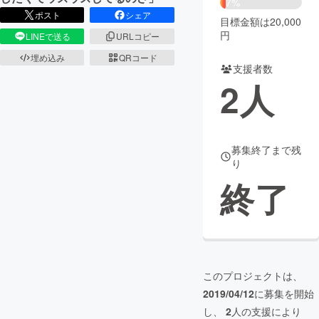
7%
ポスト
シェア
目標金額は20,000
まちづくり・地域活性化
円
LINEで送る
URLコピー
埋め込み
QRコード
支援者数
CAMPFIRE for Social Good
CAMPFIRE Creation
2
人
CAMPFIREふるさと納税
machi-ya
コミュニティ
募集終了まで残
り
終了
このプロジェクトは、
2019/04/12
に募集を開始
し、
2
人の支援により