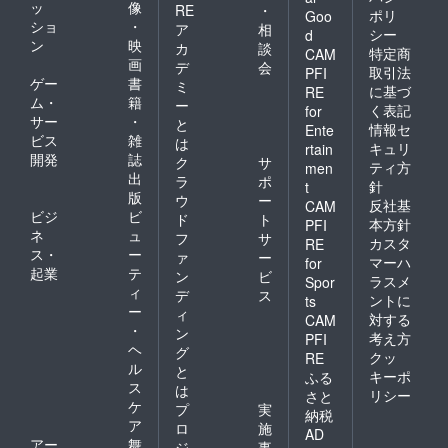
ッ
像
RE
・
ポリ
Goo
ショ
・
ア
相
シー
d
ン
映
カ
談
特定商
CAM
画
デ
会
取引法
PFI
ゲー
書
ミ
に基づ
RE
ム・
籍
ー
く表記
for
サー
・
と
情報セ
Ente
ビス
雑
は
キュリ
rtain
開発
誌
ク
サ
ティ方
men
出
ラ
ポ
針
t
版
ウ
ー
反社基
CAM
ビジ
ビ
ド
ト
本方針
PFI
ネ
ュ
フ
サ
カスタ
RE
ス・
ー
ァ
ー
マーハ
for
起業
テ
ン
ビ
ラスメ
Spor
ィ
デ
ス
ントに
ts
ー
ィ
対する
CAM
・
ン
考え方
PFI
ヘ
グ
クッ
RE
ル
と
キーポ
ふる
ス
は
リシー
さと
ケ
プ
実
納税
ア
ロ
施
AD
アー
舞
ジ
事