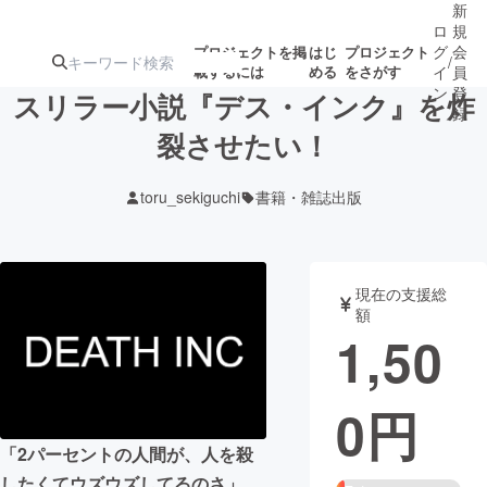
新
ロ
規
グ
会
プロジェクトを掲
はじ
プロジェクト
/
載するには
める
をさがす
イ
員
ン
登
スリラー小説『デス・インク』を炸
録
裂させたい！
人気のプロ
注目のリ
注目の新着プロ
募集終了が近いプ
もうすぐ公開
toru_sekiguchi
書籍・雑誌出版
ジェクト
ターン
ジェクト
ロジェクト
されます
アート・写真
音楽
現在の支援総
額
1,50
テクノロジー・ガジェット
ゲーム・サ
0
円
映像・映画
書籍・雑誌
「2パーセントの人間が、人を殺
ビジネス・起業
チャレンジ
したくてウズウズしてるのさ」