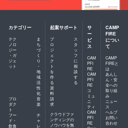
カテゴリー
起案サポート
サ
CAMP
ー
FIRE
テク
ま
プ
ス
ビ
につい
ノロ
ち
ロ
タ
ス
て
ジー
づ
ジ
ッ
・ガ
く
ェ
フ
CAM
CAMP
ジェ
り
ク
に
PFI
FIREと
ット
・
ト
相
RE
は
地
を
談
CAM
あんし
域
作
す
PFI
ん・安
活
る
る
RE
全への
性
資
コ
取り組
化
料
ミュ
み
プロ
音
請
ニ
ニュー
ダク
楽
求
ティ
ス
ト
CAM
ヘルプ
クラウドファ
フー
チ
PFI
お問い
ンディングの
ド・
ャ
RE
合わせ
ノウハウを無
飲食
レ