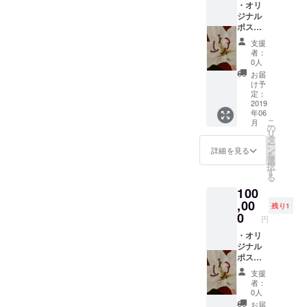
てご希望の浴衣
・オリ
の場合はプロ
と利用日時をお
ジナル
ジェクト成立後
知らせくださ
ポスト
にメールにて利
い。
カード
用日時をお知ら
支援
でのお
せください。 ※
者：
礼状 ・
0人
浴衣レンタル利
個展5日
用の場合はプロ
お届
間＋浴
け予
ジェクト成立後
衣レン
定：
にカタログをお
タル5回
2019
送りしますので
年06
または
ご希望の浴衣と
こ
月
代表・
の
利用日時をメー
リ
春曄作
タ
ルにてお知らせ
ー
日本画1
ン
詳細を見る
ください。
を
枚とオ
選
択
リジナ
す
る
ルグッ
100
ズセッ
ト(ご支
,00
残り1
援の際
0
円
に、ご
希望の
・オリ
いずれ
ジナル
かを備
ポスト
考欄に
カード
支援
ご記入
でのお
者：
くださ
礼状 ・
0人
い) ※浴
浴衣で
お届