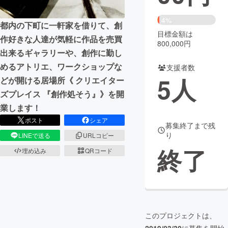
まちづくり・地域活性化
4%
都内の下町に一軒家を借りて、創
目標金額は
作好きな人達が気軽に作品を売買
800,000円
CAMPFIRE for Social Good
CAMPFIRE Creation
出来るギャラリーや、創作に勤し
CAMPFIREふるさと納税
machi-ya
コミュニティ
めるアトリエ、ワークショップな
支援者数
5
人
どが開ける居場所《 クリエイター
ズプレイス 『創作処そう』》を開
業します！
ポスト
シェア
募集終了まで残
り
LINEで送る
URLコピー
終了
埋め込み
QRコード
このプロジェクトは、