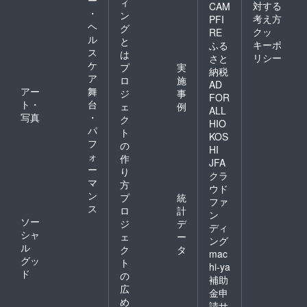
ィ
対する
CAM
・
ン
考え方
PFI
ヘ
グ
クッ
RE
ル
と
キーポ
ふる
ス
は
リシー
さと
ケ
プ
実
納税
ア
ロ
施
AD
アー
舞
ジ
事
FOR
ト・
台
ェ
例
ALL
写真
・
ク
HIO
パ
ト
KOS
フ
の
HI
ォ
作
JFA
ー
り
クラ
マ
方
ウド
ン
プ
統
ファ
ス
ロ
計
ン
ソー
ジ
デ
ディ
シャ
ェ
ー
ング
ル
ク
タ
mac
グッ
ト
hi-ya
ド
の
補助
広
金申
め
請サ