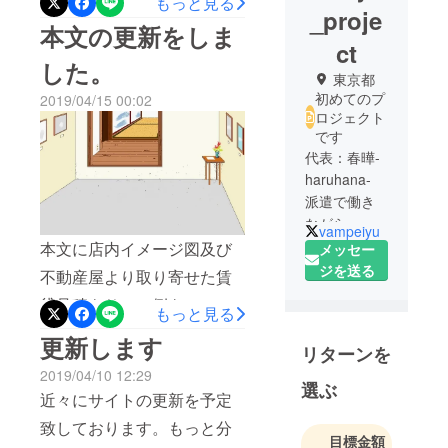
もっと見る
_proje
本文の更新をしま
ct
した。
東京都
初めてのプ
2019/04/15 00:02
ロジェクト
です
代表：春曄-
haruhana-
派遣で働き
ながら、俳
vampeiyu
句・作詩・
本文に店内イメージ図及び
メッセー
小説等の創
ジを送る
不動産屋より取り寄せた賃
作活動やク
貸見積もりの一例をアップ
ラフト制
もっと見る
致しました。何卒ご査収頂
作、日本画
更新します
リターンを
等の制作を
き、ご支援のご検討のほど
2019/04/10 12:29
していま
をお願い申し上げます。
選ぶ
近々にサイトの更新を予定
す。2017年
現代童画展
致しております。もっと分
目標金額
本展入選。