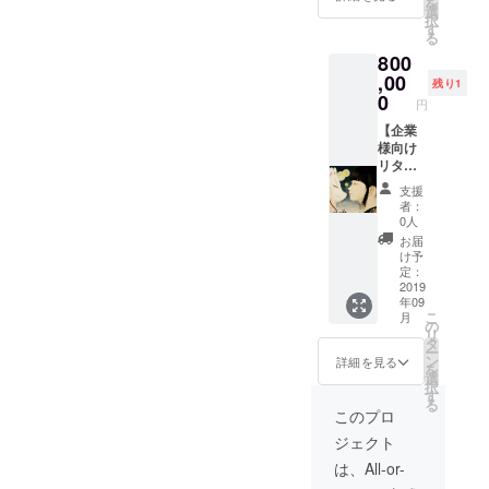
を
す)
ご希望
て頂き
選
択
のいず
ます) ・
す
る
れかを
御社の
800
備考欄
クレ
にご記
ジット
,00
残り1
入くだ
を作成
0
円
さい。
し、店
※ギャラ
内に掲
【企業
リー、
示致し
様向け
貸しス
ます。
リター
ペース
※プロ
ン】 ・
支援
利用の
ジェク
御社の
者：
場合は
ト成立
クレ
0人
プロ
後にご
ジット
お届
ジェク
連絡さ
を作成
け予
ト成立
せて頂
し、店
定：
後に利
きます
内に掲
2019
年09
用日時
のでよ
示させ
こ
月
をお知
ろしく
て頂き
の
リ
らせく
お願い
ます。
タ
ー
ださ
致しま
・春曄
ン
詳細を見る
を
い。 ※
す。
制作の
選
択
浴衣レ
日本画
す
る
ンタル
(画像は
このプロ
希望の
一例で
ジェクト
場合は
す。
プロ
テーマ
は、All-or-
ジェク
はこち