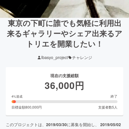
東京の下町に誰でも気軽に利用出
来るギャラリーやシェア出来るア
トリエを開業したい！
Ibasyo_project
チャレンジ
現在の支援総額
36,000
円
終了
4
%達成
目標金額
800,000
円
支援者数
5
人
このプロジェクトは、
2019/03/30
に募集を開始し、
2019/05/02