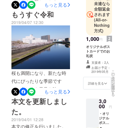
かりやすく親しみやすいサ
未達なら
もっと見る
全額返金
イトを目指します。
もうすぐ令和
されます
(All-or-
2019/04/07 12:30
Nothing
方式)
1,000
円
オリジナルポス
トカードでのお
礼状
支援者：2人
お届け予定：
こ
2019年05月
桜も満開になり、新たな時
の
リ
タ
代にぴったりな季節です
ー
ン
詳細を見る
を
選
ね。奇しくも元号を跨いで
択
もっと見る
す
る
のこのクラウドファンディ
本文を更新しまし
3,0
ング。清らかな気持ちで向
00
円
た。
かい合っています。
・オリ
ジナル
2019/04/01 12:28
ポスト
本文の修正を行いました。
カード