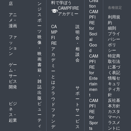
Crea
料で学ぼう
店
ン
tion
各種規定
CAMPFIRE
ジ
CAM
アカデミー
アニ
ス
利用規
PFI
メ・
ポ
約
RE
漫画
ー
CA
説
細則
for
ツ
MP
明
プライ
Soci
ファ
映
FI
会
バシー
al
ッ
像
RE
・
ポリ
Goo
ショ
・
ア
相
シー
d
ン
映
カ
談
特定商
CAM
画
デ
会
取引法
PFI
ゲー
書
ミ
に基づ
RE
ム・
籍
ー
く表記
for
サー
・
と
情報セ
Ente
ビス
雑
は
キュリ
rtain
開発
誌
ク
サ
ティ方
men
出
ラ
ポ
針
t
版
ウ
ー
反社基
CAM
ビジ
ビ
ド
ト
本方針
PFI
ネ
ュ
フ
サ
カスタ
RE
ス・
ー
ァ
ー
マーハ
for
起業
テ
ン
ビ
ラスメ
Spor
ィ
デ
ス
ントに
ts
ー