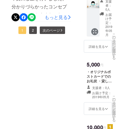
支援
でのお
者：
分かりづらかったコンセプ
礼状 ・
0人
貸しス
トがわかりやすくなったか
お届
もっと見る
ペース
け予
と思います。また、利用料
利用 2
定：
時間 ま
2019
草案も提示させて頂きまし
1
2
次のページ
年05
たはオ
こ
月
リジナ
の
た。あらためてご確認の
リ
ルグッ
タ
ー
ズ ※貸
上、引き続きご支援のほど
ン
詳細を見る
を
しス
選
択
お願い申し上げます。
ペース
す
る
利用の
5,000
場合、
円
プロ
・オリジナルポ
ジェク
ストカードでの
ト成立
お礼状 ・貸しス
後メー
ペース利用6時間
ルにて
支援者：0人
またはギャラ
利用日
お届け予定：
リー１スペース
時をお
こ
2019年05月
の
３日間 ※貸しス
知らせ
リ
タ
ペースまたは
下さ
ー
ン
ギャラリー利用
詳細を見る
い。
を
選
の場合は、プロ
択
す
ジェクト成立後
る
にメールにて利
10,000
用日時をお知ら
円