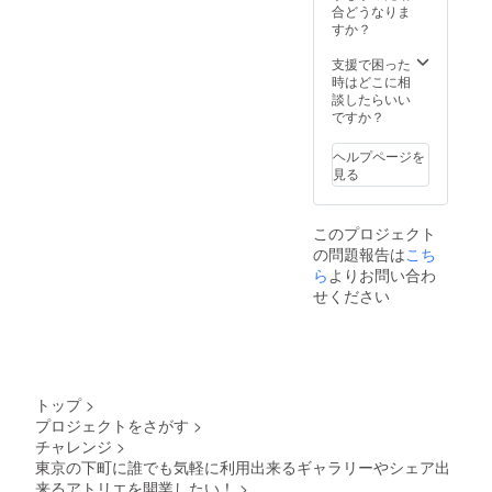
合どうなりま
すか？
支援で困った
時はどこに相
談したらいい
ですか？
ヘルプページを
見る
このプロジェクト
の問題報告は
こち
ら
よりお問い合わ
せください
トップ
>
プロジェクトをさがす
>
チャレンジ
>
東京の下町に誰でも気軽に利用出来るギャラリーやシェア出
来るアトリエを開業したい！
>