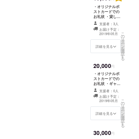
せください。
・オリジナルポ
ストカードでの
お礼状 ・貸しス
ペース6時間＋浴
支援者：3人
衣レンタル1名分
お届け予定：
または、オリジ
こ
2019年05月
の
ナルグッズ。ご
リ
タ
支援の際に、ご
ー
ン
希望のいずれか
詳細を見る
を
選
を備考欄にご記
択
す
入ください。 ※
る
貸しスペース利
20,000
用の場合、プロ
円
ジェクト成立後
・オリジナルポ
にメールにて利
ストカードでの
用日時をお知ら
お礼状 ・ギャラ
せください。 ※
リー3日間または
レンタル浴衣は
支援者：0人
貸しスペース6時
プロジェクト成
お届け予定：
間(ご支援の際
こ
立後にカタログ
2019年05月
の
に、ご希望のい
リ
をお送りします
タ
ずれかを備考欄
ー
のでメールにて
ン
にご記入くださ
詳細を見る
を
利用日時とご希
選
い) ・浴衣レンタ
択
望の浴衣をご指
す
ル 2名分 または
る
定ください。
オリジナルグッ
30,000
ズ3種類(ご支援
円
の際に、ご希望