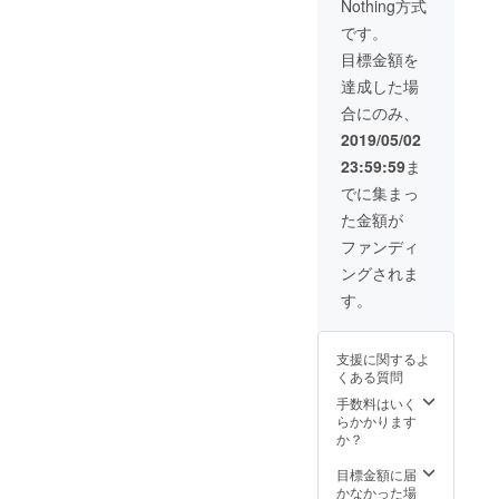
Nothing方式
ト成立
らで決
後にカ
めさせ
です。
タログ
て頂き
目標金額を
をお送
ます) ※
りしま
プロ
達成した場
すの
ジェク
合にのみ、
で、ご
ト成立
希望の
後にご
2019/05/02
浴衣と
連絡を
23:59:59
ま
利用日
差し上
時をご
げます
でに集まっ
指定く
のでよ
た金額が
ださ
ろしく
い。 ※
お願い
ファンディ
日本画
致しま
ングされま
の題材
す。
はこち
す。
らで決
めさせ
て頂き
支援に関するよ
ます。
くある質問
(画像は
見本で
手数料はいく
す)
らかかります
か？
目標金額に届
かなかった場