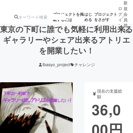
新
ロ
規
グ
会
プロジェクトを掲
はじ
プロジェクト
/
載するには
める
をさがす
イ
員
ン
登
東京の下町に誰でも気軽に利用出来る
録
ギャラリーやシェア出来るアトリエ
を開業したい！
人気のプロ
注目のリ
注目の新着プロ
募集終了が近いプ
もうすぐ公開
ジェクト
ターン
ジェクト
ロジェクト
されます
Ibasyo_project
チャレンジ
アート・写真
音楽
現在の支援総
テクノロジー・ガジェット
ゲーム・サ
額
36,0
映像・映画
書籍・雑誌
00
円
ビジネス・起業
チャレンジ