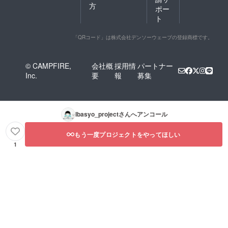
方
ポー
ト
「QRコード」は株式会社デンソーウェーブの登録商標です。
© CAMPFIRE,
会社概
採用情
パートナー
Inc.
要
報
募集
Ibasyo_project
さんへアンコール
もう一度プロジェクトをやってほしい
1