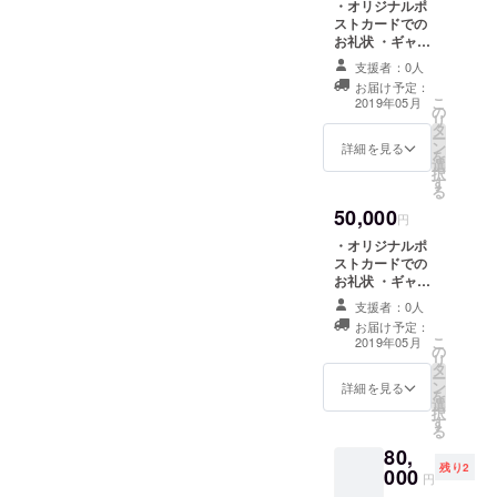
・オリジナルポ
のいずれかを備
ストカードでの
考欄にご記入く
お礼状 ・ギャラ
ださい ※ギャラ
リー2面5日間利
リー、貸しス
支援者：0人
用または貸しス
ペース利用の場
お届け予定：
ペース利用1日8
こ
合はプロジェク
2019年05月
の
時間×2回(ご支援
リ
ト成立後にメー
タ
の際に、ご希望
ー
ルにて利用日時
ン
のいずれかを備
詳細を見る
を
をお知らせくだ
選
考欄にご記入く
択
さい。 ※浴衣レ
す
ださい) ・浴衣レ
る
ンタル利用の場
ンタル3名分 ま
合は、プロジェ
50,000
たはギャラ
円
クト成立後にカ
リー、貸しス
タログをお送り
・オリジナルポ
ペース、浴衣レ
しますのでメー
ストカードでの
ンタル利用の代
ルにてご希望の
お礼状 ・ギャラ
わりにオリジナ
浴衣と利用日時
リーでの個展＋
ルグッズセット
支援者：0人
をご指定くださ
浴衣レンタル2回
(ご支援の際に、
お届け予定：
い。
券または浴衣レ
こ
ご希望のいずれ
2019年05月
の
ンタル10回券 若
リ
かを備考欄にご
タ
しくはオリジナ
ー
記入ください) ※
ン
ルグッズ2セット
詳細を見る
を
浴衣レンタル、
選
の3通りの中から
択
施設利用の場合
す
ご支援の際に、
る
はプロジェクト
ご希望のいずれ
成立後にカタロ
80,
かを備考欄にご
グをお送りしま
残り2
000
記入ください ※
円
すのでメールに
ギャラリー利用