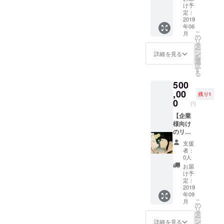
衣レン
ギャラ
け予
タルを
リーや
定：
利用の
貸しス
2019
年06
場合は
ペース
こ
月
プロ
利用(浴
の
リ
ジェク
衣レン
タ
ー
ト成立
タル回
ン
詳細を見る
を
後にカ
数券10
選
択
タログ
枚＋
す
る
をお送
ギャラ
500
りしま
リー、
すので
貸しス
,00
残り1
ご希望
ペース
0
円
の浴衣
利用回
と利用
数券5
【企業
日時を
枚) また
様向け
ご指定
は、代
のリ
くださ
表春曄
ター
支援
い。 ※
作日本
ン】 ・
者：
日本画
画2枚と
春曄拙
0人
の題材
オリジ
作日本
お届
はこち
ナル
画(画像
け予
らで決
グッズ
は一例
定：
めさせ
セット
です。
2019
年09
て頂き
の2通り
テーマ
こ
月
ます。
からご
はこち
の
リ
(画像は
支援の
らで決
タ
ー
見本で
際に、
めさせ
ン
詳細を見る