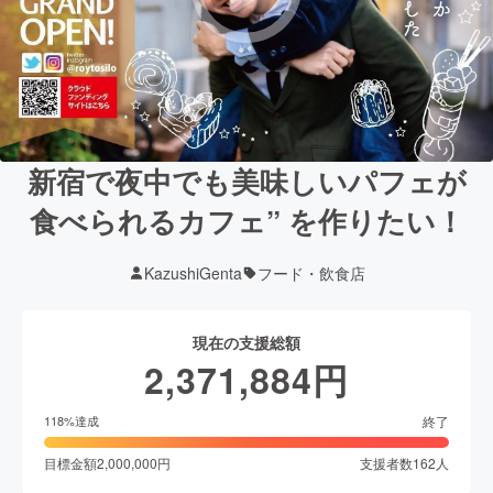
新宿で夜中でも美味しいパフェが
食べられるカフェ” を作りたい！
KazushiGenta
フード・飲食店
現在の支援総額
2,371,884
円
終了
118
%達成
目標金額
2,000,000
円
支援者数
162
人