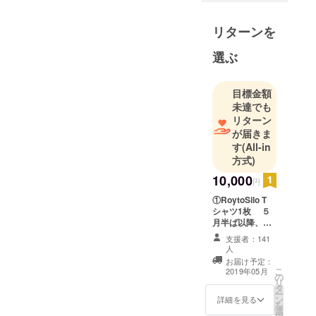
舞う際、人
を笑顔にす
リターンを
るお菓子作
りの魅力に
選ぶ
感銘を受け
将来パティ
目標金額
シエになる
未達でも
ことを志
リターン
す。
が届きま
2010年都内
す
(All-in
方式)
パティス
リー勤
10,000
円
務/2014年パ
①RoytoSilo T
リのパティ
シャツ1枚 ５
スリーで半
月半ば以降、郵
送にてお届けい
年間修
支援者：141
たします。 ②パ
人
行/2015-
フェ2個ご提供
お届け予定：
2019年内有効
2019都内レ
こ
2019年05月
の
です
リ
ストラン、
タ
ー
ン
都内大手カ
詳細を見る
を
選
フェ&ブライ