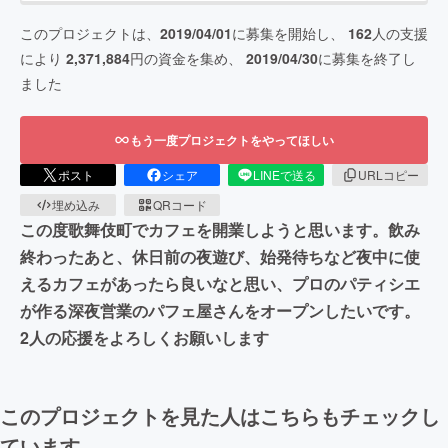
このプロジェクトは、
2019/04/01
に募集を開始し、
162
人の支援
により
2,371,884
円の資金を集め、
2019/04/30
に募集を終了し
ました
もう一度プロジェクトをやってほしい
ポスト
シェア
LINEで送る
URLコピー
埋め込み
QRコード
この度歌舞伎町でカフェを開業しようと思います。飲み
終わったあと、休日前の夜遊び、始発待ちなど夜中に使
えるカフェがあったら良いなと思い、プロのパティシエ
が作る深夜営業のパフェ屋さんをオープンしたいです。
2人の応援をよろしくお願いします
このプロジェクトを見た人はこちらもチェックし
ています