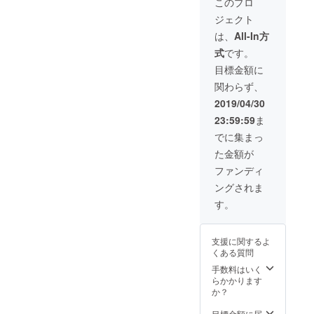
オープニング
このプロ
KAZUSHI &
お食事会ご招待
パーティーでの
(年４回/営業時間
ジェクト
GENTA
お渡し、または
前貸切) 6月よ
2016年8月に
それ以降の来店
は、
All-In方
り定期開催予
時となります。
交際スター
定、営業前のお
式
です。
③パフェ5個ご提
時間に貸切でご
ト
供(2019年内有
目標金額に
予約をいただき
効) オープニン
その後
ひなたとじん
関わらず、
グパーティーで
世界初ゲイ
たでおもてなし
のお渡し、また
2019/04/30
をするお食事会
カップルの
はそれ以降の来
となります。
23:59:59
ま
店時となりま
boylesque
所要時間は約１
す。 ④試作ス
でに集まっ
時間程度となり
performerと
イーツ付き定期
ます。 ⑤特別会
た金額が
して2017年
お食事会ご招待
員証(半年間
(年４回/営業時間
ファンディ
デパートメ
チャージ無料)
前貸切) 6月よ
⑥HPにSpecial
ングされま
ントHにてデ
り定期開催予
Thanksとしてお
定、営業前のお
す。
ビュー。
名前を掲載
時間に貸切でご
fetish界隈 ア
予約をいただき
ニクラでの
ひなたとじん
支援に関するよ
たでおもてなし
GOGOdance
くある質問
をするお食事会
r としても
手数料はいく
となります。
らかかります
アゲハや幕
所要時間は約１
か？
時間程度となり
張メッセに
ます。 ⑤特別会
出演
目標金額に届