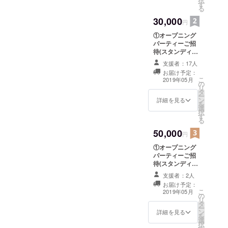
択
す
る
ダルにてパ
30,000
ティシエ勤
円
務
①オープニング
パーティーご招
待(スタンディン
玄太
グ) 5月中旬を
支援者：17人
1993年 千葉
予定しておりま
お届け予定：
すが物件取得の
県生まれ
こ
2019年05月
の
スケジュールに
リ
ファッショ
タ
より前後する場
ー
ン
ンやアート
合があります。
詳細を見る
を
選
②RoytoSilo T
に関心が強
択
す
シャツ1枚
る
く、手先が
オープニング
50,000
パーティーでの
器用な事も
円
お渡し、または
あり美容学
①オープニング
それ以降の来店
パーティーご招
校へ進学。
時となります。
待(スタンディン
③パフェ2個ご提
美容師とし
グ) 5月中旬を
供 2019年内有
支援者：2人
て働き始め
予定しておりま
効です。 オー
お届け予定：
すが物件取得の
るも厳しい
プニングパー
こ
2019年05月
の
スケジュールに
ティーでのお渡
リ
世界に挫
タ
より前後する場
し、またはそれ
ー
ン
折。
合があります。
詳細を見る
以降の来店時と
を
選
②RoytoSilo T
なります。
その後接客
択