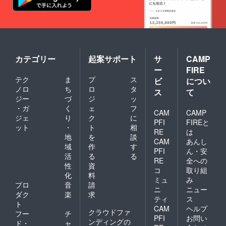
カテゴリー
起案サポート
サ
CAMP
ー
FIRE
テク
ま
プ
ス
ビ
につい
ノロ
ち
ロ
タ
ス
て
ジー
づ
ジ
ッ
・ガ
く
ェ
フ
CAM
CAMP
ジェ
り
ク
に
PFI
FIREと
ット
・
ト
相
RE
は
地
を
談
CAM
あんし
域
作
す
PFI
ん・安
活
る
る
RE
全への
性
資
コ
取り組
化
料
ミュ
み
プロ
音
請
ニ
ニュー
ダク
楽
求
ティ
ス
ト
CAM
ヘルプ
クラウドファ
フー
チ
PFI
お問い
ンディングの
ド・
ャ