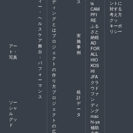
ィ
デ
ス
ントに
ts
ー
ィ
対する
CAM
・
ン
考え方
PFI
ヘ
グ
クッ
RE
ル
と
キーポ
ふる
ス
は
リシー
さと
ケ
プ
実
納税
ア
ロ
施
AD
アー
舞
ジ
事
FOR
ト・
台
ェ
例
ALL
写真
・
ク
HIO
パ
ト
KOS
フ
の
HI
ォ
作
JFA
ー
り
クラ
マ
方
ウド
ン
プ
統
ファ
ス
ロ
計
ン
ソー
ジ
デ
ディ
シャ
ェ
ー
ング
ル
ク
タ
mac
グッ
ト
hi-ya
ド
の
補助
広
金申