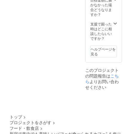
員証(1年間
かなかった場
チャージ無料)
モデルやCM
合どうなりま
⑥HPにSpecial
雑誌でのイ
すか？
Thanksとしてお
ンタビュー
名前を掲載 ⑦店
支援で困った
舗1日貸切権
等幅広く活
時はどこに相
営業時間外 箱代
躍してい
談したらいい
５時間無料(持ち
ですか？
る。
込みOK) ひな
たとじんたのお
2017年 水曜
手伝いや、その
ヘルプページを
日のカンパ
他応相談で対応
見る
いたします。
ネラ 武道館
ライブ 『八
このプロジェクト
角宇宙』パ
の問題報告は
こち
フォーマー
ら
よりお問い合わ
として出演
せください
2019年
TENGAコン
セプトムー
ビー『愛と
トップ
>
自由と
プロジェクトをさがす
>
TENGA』に
フード・飲食店
>
出演 etc...
新宿で夜中でも美味しいパフェが食べられるカフェ” を作り