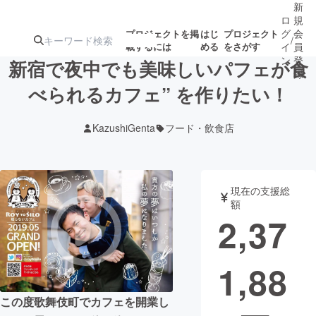
新
ロ
規
グ
会
プロジェクトを掲
はじ
プロジェクト
/
載するには
める
をさがす
イ
員
ン
登
新宿で夜中でも美味しいパフェが食
録
べられるカフェ” を作りたい！
人気のプロ
注目のリ
注目の新着プロ
募集終了が近いプ
もうすぐ公開
KazushiGenta
フード・飲食店
ジェクト
ターン
ジェクト
ロジェクト
されます
アート・写真
音楽
現在の支援総
額
2,37
テクノロジー・ガジェット
ゲーム・サ
1,88
映像・映画
書籍・雑誌
この度歌舞伎町でカフェを開業し
ビジネス・起業
チャレンジ