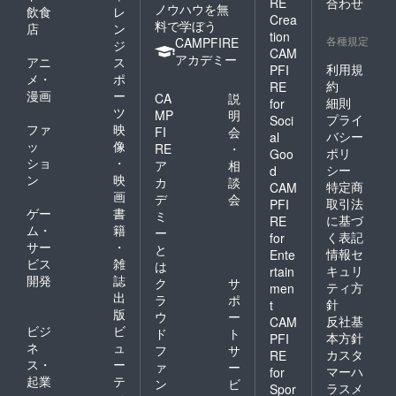
RE
合わせ
ノウハウを無
飲食
レ
Crea
料で学ぼう
店
ン
tion
各種規定
CAMPFIRE
ジ
CAM
アカデミー
アニ
ス
利用規
PFI
メ・
ポ
約
RE
漫画
ー
CA
説
細則
for
ツ
MP
明
プライ
Soci
ファ
映
FI
会
バシー
al
ッ
像
RE
・
ポリ
Goo
ショ
・
ア
相
シー
d
ン
映
カ
談
特定商
CAM
画
デ
会
取引法
PFI
ゲー
書
ミ
に基づ
RE
ム・
籍
ー
く表記
for
サー
・
と
情報セ
Ente
ビス
雑
は
キュリ
rtain
開発
誌
ク
サ
ティ方
men
出
ラ
ポ
針
t
版
ウ
ー
反社基
CAM
ビジ
ビ
ド
ト
本方針
PFI
ネ
ュ
フ
サ
カスタ
RE
ス・
ー
ァ
ー
マーハ
for
起業
テ
ン
ビ
ラスメ
Spor