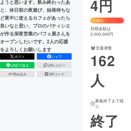
4
円
ようと思います。飲み終わったあ
と、休日前の夜遊び、始発待ちな
まちづくり・地域活性化
ど夜中に使えるカフェがあったら
118%
良いなと思い、プロのパティシエ
目標金額は
CAMPFIRE for Social Good
CAMPFIRE Creation
が作る深夜営業のパフェ屋さんを
2,000,000円
CAMPFIREふるさと納税
machi-ya
コミュニティ
オープンしたいです。2人の応援
支援者数
をよろしくお願いします
162
ポスト
シェア
LINEで送る
URLコピー
人
埋め込み
QRコード
募集終了まで残
り
終了