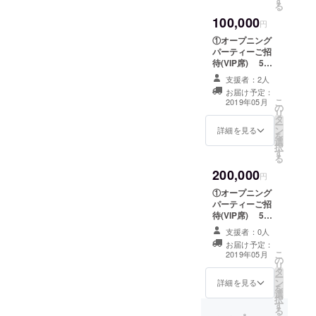
す
シャツ1枚
る
が好きなこ
オープニング
100,000
パーティーでの
円
とからアパ
お渡し、または
レル店員、
①オープニング
それ以降の来店
パーティーご招
カフェ、
時となります。
待(VIP席) 5月
③パフェ2個ご提
バー等様々
中旬を予定して
供 2019年内有
支援者：2人
おりますが物件
な業種で接
効となります。
お届け予定：
取得のスケ
こ
客業務を行
オープニング
2019年05月
の
ジュールにより
リ
パーティーでの
いながら人
タ
前後する場合が
ー
お渡し、または
ン
あります。
詳細を見る
脈を増や
を
それ以降の来店
選
②RoytoSilo T
択
時となります。
す。
す
シャツ1枚
る
④試作スイーツ
様々な場所
オープニング
付きお食事会ご
200,000
パーティーでの
円
で知り合っ
招待(営業時間前
お渡し、または
貸切) 6月開催
①オープニング
た方をきっ
それ以降の来店
予定、営業前の
パーティーご招
時となります。
かけに、モ
お時間に貸切で
待(VIP席) 5月
③パフェ2個ご提
デルやヘア
ご予約をいただ
中旬を予定して
供(2019年内有
支援者：0人
き ひなたとじ
おりますが物件
メイク、CM
効) オープニン
お届け予定：
んたでおもてな
取得のスケ
こ
グパーティーで
2019年05月
MV出演等マ
の
しをするお食事
ジュールにより
リ
のお渡し、また
タ
会となります。
前後する場合が
ルチに活
ー
はそれ以降の来
ン
所要時間は約
あります。
詳細を見る
を
躍。
店時となりま
選
１時間程度とな
②RoytoSilo T
択
す。 ④試作ス
す
ります。
シャツ1枚
る
イーツ付き定期