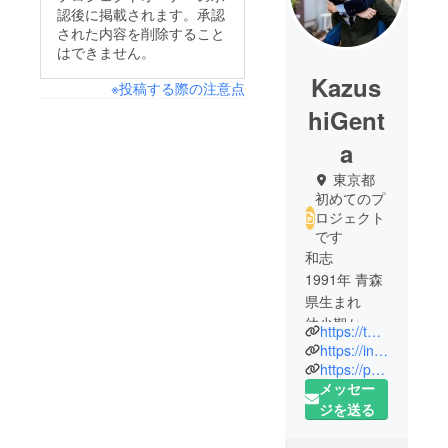
認後に掲載されます。承認
された内容を削除すること
はできません。
Kazus
※投稿する際の注意点
hiGent
a
東京都
初めてのプ
ロジェクト
です
和志
1991年 青森
県生まれ
幼少期か
https://twitter.com/roytosilo
ら、ものづ
https://instagram.com/kazuxgen?utm_source=ig_profile_share&igshid=ncr8levi0pov
くりとス
https://profile.ameba.jp/ameba/kazuxgen
メッセー
イーツが好
ジを送る
きで家族や
友人に振る