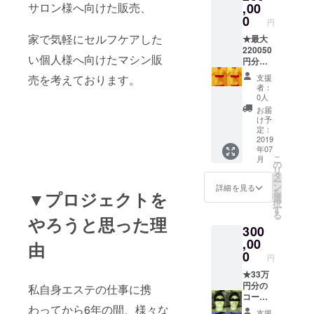
セルフ
ルフケ
サロン様へ向けた販売、
,00
定価
ケア3回
ア10回
格！ ※
0
円
分(通常
分(通常
法令に
家で気軽にセルフケアした
1回
1回
★最大
基づく
16000
10000
220050
医療、
い個人様へ向けたマシン販
円)+40
円)+60
円分の
診療行
分セル
分相当
コース
為では
売を考えております。
支援
フケア
セルフ
をご提
ござい
者：
※セルフ
ケア ・
供いた
ませ
0人
ケアは
90分セ
しま
ん。効
お届
150分
ルフケ
す！ ・
果には
け予
コース
ア8回分
200000
個人差
定：
までご
(通常1
円分セ
2019
がござ
年07
ざいま
回
ルフケ
います
こ
月
す (各約
13000
ア
ことを
の
リ
55000
円)+35
+20000
予めご
タ
ー
円相当)
分相当
円相当
了承く
ン
詳細を見る
を
▼プロジェクトを
or ・
セルフ
のセル
ださ
選
択
HIFU施
ケア ・
フケア
い。
す
る
術
120分セ
(例)・
やろうと思った理
300
50000
ルフケ
60分セ
円分(マ
ア6回分
ルフケ
,00
由
シンの
(通常1
ア20回
0
円
種類に
回
分(通常
よって
16000
1回
★33万
ショッ
円)+95
10000
円分の
私自身エステの仕事に携
ト数変
分相当
円)+150
コース
わってから6年の間、様々な
動あり
セルフ
分相当
＋VIP会
支援