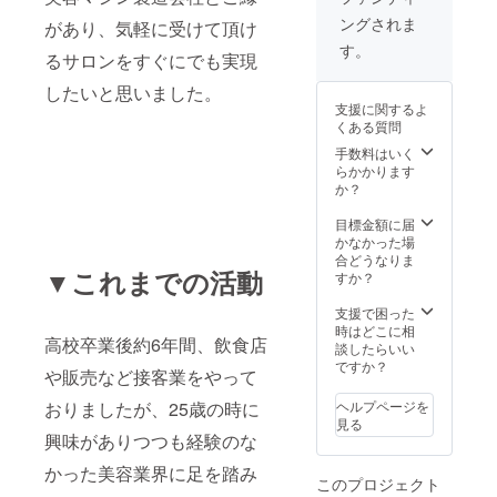
回
術のご
す (各約
HIFU施
ングされま
があり、気軽に受けて頂け
18000
提供
220000
術
円)
(HIFUの
円相当)
300000
す。
るサロンをすぐにでも実現
+SUPE
種類に
or ・
円分(マ
R HIFU
より
HIFU施
シンの
したいと思いました。
シャ
SHOT数
術
種類に
支援に関するよ
ワー
の変動
200000
よって
くある質問
1000sh
あり
円分(マ
ショッ
otご提
5000−6
シンの
ト数変
手数料はいく
供！
700sho
種類に
動あり
らかかります
(55500
t分) ※全
よって
280000
か？
円相当)
身たっ
ショッ
-
※CAMP
ぷり約
ト数変
287500
目標金額に届
FIRE購
5-6回
動あり
shot分)
かなかった場
入者限
分！ or
180000
+30000
合どうなりま
▼これまでの活動
定価
・最強
-
円分の
すか？
格！ ※
筋膜デ
187500
HIFU施
法令に
トック
shot分)
術(マシ
支援で困った
基づく
スTR全
+20000
ンの種
時はどこに相
高校卒業後約6年間、飲食店
医療、
身6回分
円分の
類に
談したらいい
診療行
(通常1
HIFU施
よって
ですか？
や販売など接客業をやって
為では
回
術(HIFU
ショッ
ござい
18000
の種類
ト数変
おりましたが、25歳の時に
ヘルプページを
ませ
円)
により
動あり
見る
ん。効
+SUPE
SHOT数
15000-
興味がありつつも経験のな
果には
R HIFU
の変動
20000s
個人差
シャ
あり
hot分)
かった美容業界に足を踏み
このプロジェクト
がござ
ワー
10000−
ご提供