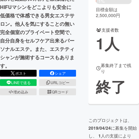
1%
HIFUマシンをどこよりも安全に
目標金額は
まちづくり・地域活性化
低価格で体感できる男女エステサ
2,500,000円
ロン。他人を気にすることの無い
支援者数
CAMPFIRE for Social Good
CAMPFIRE Creation
完全個室のプライベート空間で、
1
人
CAMPFIREふるさと納税
machi-ya
コミュニティ
自分自身をセルフケア出来るパー
ソナルエステ。また、エステティ
シャンが施術するコースもありま
募集終了まで残
す。
り
ポスト
シェア
終了
LINEで送る
URLコピー
埋め込み
QRコード
このプロジェクトは、
2019/04/24
に募集を開始
し、
1
人の支援により