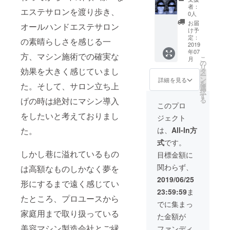
30000-
ケア ※
セルフ
員資格
者：
エステサロンを渡り歩き、
37500s
セルフ
ケア ・
(年数回
0人
hot分)
ケアは
90分セ
VIP会員
お届
オールハンドエステサロン
+5000
150分
ルフケ
限定
け予
円分の
コース
ア16回
キャン
定：
の素晴らしさを感じる一
HIFU施
までご
分(通常
ペー
2019
年07
術をご
ざいま
1回
ン、限
方、マシン施術での確実な
こ
月
提供！
す。 (各
13000
定コー
の
リ
(HIFUの
約
円)+90
スのご
効果を大きく感じていまし
タ
ー
種類に
110000
分相当
案内あ
ン
詳細を見る
を
た。そして、サロン立ち上
より
円相当)
セルフ
り)のご
選
択
SHOT数
or ・
ケア ・
提供を
す
げの時は絶対にマシン導入
る
の変動
HIFU施
120分セ
いたし
このプロ
あり
術
ルフケ
ます！
をしたいと考えておりまし
ジェクト
2500−3
100000
ア12回
※通常50
500sho
円分(マ
分(通常
来店で
た。
は、
All-In方
t分ご提
シンの
1回
VIP会員
式
です。
供) ※全
種類に
16000
・
身たっ
よって
円)+180
300000
しかし巷に溢れているもの
目標金額に
ぷり約
ショッ
分相当
円分セ
関わらず、
は高額なものしかなく夢を
2〜3回
ト数変
セルフ
ルフケ
分！ or
動あり
ケア ※
ア
2019/06/25
形にするまで遠く感じてい
・最強
80000-
セルフ
+30000
23:59:59
ま
筋膜デ
87500s
ケアは
円相当
たところ、プロユースから
トック
hot分)
150分
のセル
でに集まっ
スTR全
+10000
コース
フケア
家庭用まで取り扱っている
た金額が
身3回分
円分の
までご
ご提供
(通常1
HIFU施
ざいま
or ・
美容マシン製造会社とご縁
ファンディ