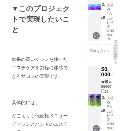
コース
支援
▼このプロジェク
をご提
者：
供いた
1人
トで実現したいこ
しま
お届
す！ ・
け予
60分の
定：
と
セルフ
2019
年07
ケアエ
こ
月
ステ１
の
リ
回分+10
タ
ー
分セル
ン
詳細を見る
を
フケア
選
択
効果の高いマシンを使った
ご提供
す
る
(11700
エステケアを気軽に体感で
50,
円相当)
or ・
000
円
きるサロンの実現です。
6500sh
★最大
ot分の
55500
HIFU(S
円分の
UPER
コース
HIFU
支援
をご提
シャ
具体的には、
者：
供いた
ワー)+1
0人
しま
000sho
お届
す！ ・
どこよりも低価格メニュー
tご提供
け予
50000
(11250
定：
でマシンとハンドのエステ
円分セ
2019
円相当)
年07
ルフケ
or ・