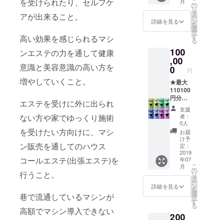
を受けられたり、セルフケ
こ
月
ア
5000sh
の
リ
+5000
ot分の
タ
アが出来ること。
ー
円相当
HIFU(4
ン
詳細を見る
を
のセル
D
選
択
フケア
MEGA
す
高い効果を感じられるマシ
る
コース
HIFU)+
100
をご提
ンエステの力を通して健康
500sho
供！
,00
tご提供
意識と美容意識の高い方を
(例)・
(11000
0
円
60分セ
円相当)
増やしていくこと。
ルフケ
★最大
or ・最
ア5回分
110100
強筋膜
(通常1
円分の
デトッ
エステを受けに外に出られ
回
コース
クスTR
支援
10000
をご提
半身1回
ない方や家でゆっくり施術
者：
円)+30
供いた
分
0人
分セル
しま
+SUPE
を受けたい方向けに、マシ
お届
フケア
す！ ・
R HIFU
け予
ン販売を通してのハウス
・90分
10万円
シャ
定：
セルフ
分のセ
2019
ワー
コールエステ(出張エステ)を
年07
ケア4回
ルフケ
1000sh
こ
月
分(通常
ア+1万
otご提
の
行うこと。
リ
1回
円分の
供
タ
ー
13000
セルフ
(11500
ン
詳細を見る
を
円)+20
ケアを
円相当)
選
巷で流通しているマシンが
択
分セル
ご提供
※CAMP
す
る
フケア
(例)・
FIRE購
高額でマシン導入できない
200
・120分
60分セ
入者限