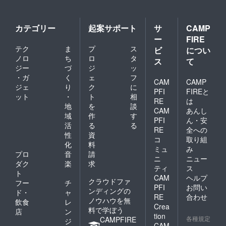
カテゴリー
起案サポート
サ
CAMP
ー
FIRE
テク
ま
プ
ス
ビ
につい
ノロ
ち
ロ
タ
ス
て
ジー
づ
ジ
ッ
・ガ
く
ェ
フ
CAM
CAMP
ジェ
り
ク
に
PFI
FIREと
ット
・
ト
相
RE
は
地
を
談
CAM
あんし
域
作
す
PFI
ん・安
活
る
る
RE
全への
性
資
コ
取り組
化
料
ミュ
み
プロ
音
請
ニ
ニュー
ダク
楽
求
ティ
ス
ト
CAM
ヘルプ
クラウドファ
フー
チ
PFI
お問い
ンディングの
ド・
ャ
RE
合わせ
ノウハウを無
飲食
レ
Crea
料で学ぼう
店
ン
tion
各種規定
CAMPFIRE
ジ
CAM