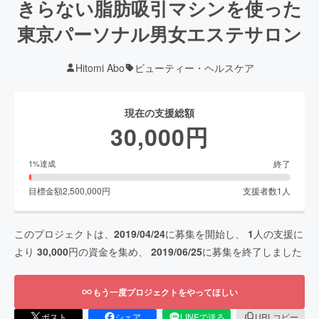
きらない脂肪吸引マシンを使った
東京パーソナル男女エステサロン
Hitomi Abo
ビューティー・ヘルスケア
現在の支援総額
30,000
円
終了
1
%達成
目標金額
2,500,000
円
支援者数
1
人
このプロジェクトは、
2019/04/24
に募集を開始し、
1
人の支援に
より
30,000
円の資金を集め、
2019/06/25
に募集を終了しました
もう一度プロジェクトをやってほしい
ポスト
シェア
LINEで送る
URLコピー