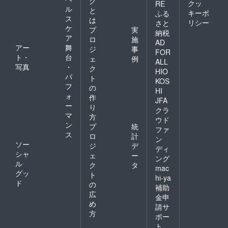
グ
クッ
RE
ル
と
キーポ
ふる
ス
は
リシー
さと
ケ
プ
実
納税
ア
ロ
施
AD
アー
舞
ジ
事
FOR
ト・
台
ェ
例
ALL
写真
・
ク
HIO
パ
ト
KOS
フ
の
HI
ォ
作
JFA
ー
り
クラ
マ
方
ウド
ン
プ
統
ファ
ス
ロ
計
ン
ソー
ジ
デ
ディ
シャ
ェ
ー
ング
ル
ク
タ
mac
グッ
ト
hi-ya
ド
の
補助
広
金申
め
請サ
方
ポー
ト