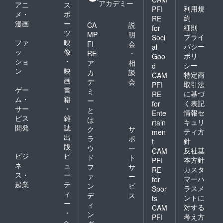
アカデミー
アニ
ス
利用規
PFI
メ・
ポ
約
RE
漫画
ー
CA
説
細則
for
ツ
MP
明
プライ
Soci
ファ
映
FI
会
バシー
al
ッ
像
RE
・
ポリ
Goo
ショ
・
ア
相
シー
d
ン
映
カ
談
特定商
CAM
画
デ
会
取引法
PFI
ゲー
書
ミ
に基づ
RE
ム・
籍
ー
く表記
for
サー
・
と
情報セ
Ente
ビス
雑
は
キュリ
rtain
開発
誌
ク
サ
ティ方
men
出
ラ
ポ
針
t
版
ウ
ー
反社基
CAM
ビジ
ビ
ド
ト
本方針
PFI
ネ
ュ
フ
サ
カスタ
RE
ス・
ー
ァ
ー
マーハ
for
起業
テ
ン
ビ
ラスメ
Spor
ィ
デ
ス
ントに
ts
ー
ィ
対する
CAM
・
ン
考え方
PFI
ヘ