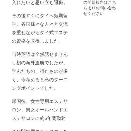
入れたいと思い立ち退職。
の問題報告は
こち
います
1400sh
13400s
※全身
ことを
otご提
hot分)
たっぷ
ら
よりお問い合わ
予めご
供
をご提
り約17-
せください
その後すぐにタイへ短期留
了承く
(11010
供 ※全
18回
ださ
0円相
身たっ
分！ or
学。各国様々な人々と交流
い。
当)
ぷり約
・最強
※CAMP
11-12回
デトッ
を重ねながらタイ式エステ
FIRE購
分！ or
クスオ
入者限
・最強
イルト
の資格を取得しました。
定価
筋膜デ
リート
格！ ※
トック
メント
当時英語は全然話せません
価格内
スTR全
全身16
であれ
身11回
回分(通
し初の海外渡航でしたが、
ば各メ
分(通常
常1回
ニュー
1回
18000
学んだもの、得たものが多
組み合
18000
円)
わせ可
円)
+SUPE
く、今考えると私のターニ
能。
+SUPE
R HIFU
(例)セル
R HIFU
シャ
ングポイントでした。
フケア
シャ
ワー
５万円
ワー
29500s
帰国後、女性専用エステサ
分＋
14700s
hotご提
HIFU施
hotをご
供
ロン、男女オールハンドエ
術6万円
提供
(33000
分、
(22005
0円相
ステサロンに約5年間勤務
HIFU施
0円相
当)
術5万円
当)
※CAMP
分＋最
※CAMP
FIRE購