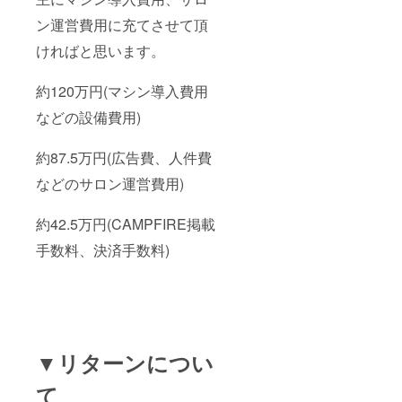
基づく
医療、
医療、
診療行
ン運営費用に充てさせて頂
診療行
為では
ければと思います。
為では
ござい
ござい
ませ
ませ
ん。効
約120万円(マシン導入費用
ん。効
果には
果には
個人差
などの設備費用)
個人差
がござ
がござ
います
います
ことを
約87.5万円(広告費、人件費
ことを
予めご
予めご
了承く
などのサロン運営費用)
了承く
ださ
ださ
い。
約42.5万円(CAMPFIRE掲載
い。
手数料、決済手数料)
▼リターンについ
て