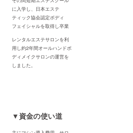
その間短期エステスクール
強筋膜
FIRE購
入者限
デトッ
入者限
定価
に入学し、日本エステ
クス
定価
格！ ※
TR6万
格！ ※
価格内
ティック協会認定ボディ
円分な
価格内
であれ
フェイシャルを取得し卒業
ど ※法
であれ
ば各メ
令に基
ば各メ
ニュー
づく医
ニュー
組み合
レンタルエステサロンを利
療、診
組み合
わせ可
療行為
わせ可
能！
用し約2年間オールハンドボ
ではご
能！
(例)セル
ざいま
(例)セル
フケア
ディメイクサロンの運営を
せん。
フケア
17万円
効果に
10万円
分＋
しました。
は個人
分＋
HIFU施
差がご
HIFU施
術16万
ざいま
術12万
円分、
すこと
円分、
HIFU施
を予め
HIFU施
術16万
ご了承
術10万
円分＋
くださ
円分＋
最強筋
い。
最強筋
膜デ
膜デ
トック
トック
スTR17
▼資金の使い道
スTR12
万円分
万円分
など ※
など ※
法令に
法令に
基づく
主にマシン導入費用、サロ