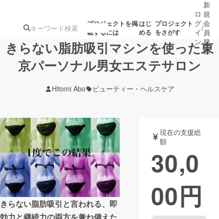
新
ロ
規
グ
会
プロジェクトを掲
はじ
プロジェクト
/
載するには
める
をさがす
イ
員
ン
登
きらない脂肪吸引マシンを使った東
録
京パーソナル男女エステサロン
人気のプロ
注目のリ
注目の新着プロ
募集終了が近いプ
もうすぐ公開
Hitomi Abo
ビューティー・ヘルスケア
ジェクト
ターン
ジェクト
ロジェクト
されます
アート・写真
音楽
現在の支援総
額
30,0
テクノロジー・ガジェット
ゲーム・サ
00
円
映像・映画
書籍・雑誌
きらない脂肪吸引と言われる、即
ビジネス・起業
チャレンジ
効力と継続力の両方を兼ね備えた