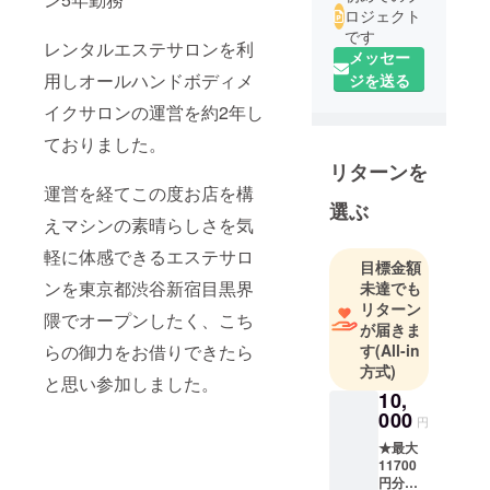
ロジェクト
です
レンタルエステサロンを利
メッセー
用しオールハンドボディメ
ジを送る
イクサロンの運営を約2年し
ておりました。
リターンを
運営を経てこの度お店を構
選ぶ
えマシンの素晴らしさを気
軽に体感できるエステサロ
目標金額
ンを東京都渋谷新宿目黒界
未達でも
リターン
隈でオープンしたく、こち
が届きま
らの御力をお借りできたら
す
(All-in
方式)
と思い参加しました。
10,
000
円
★最大
11700
円分の