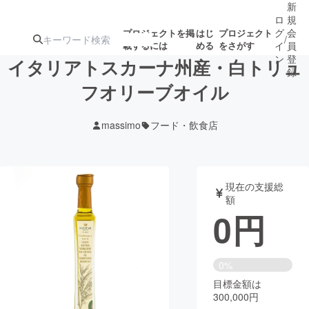
新
ロ
規
グ
会
プロジェクトを掲
はじ
プロジェクト
/
載するには
める
をさがす
イ
員
ン
登
イタリアトスカーナ州産・白トリュ
録
フオリーブオイル
人気のプロ
注目のリ
注目の新着プロ
募集終了が近いプ
もうすぐ公開
massimo
フード・飲食店
ジェクト
ターン
ジェクト
ロジェクト
されます
アート・写真
音楽
現在の支援総
額
0
円
テクノロジー・ガジェット
ゲーム・サ
映像・映画
書籍・雑誌
0%
目標金額は
300,000円
ビジネス・起業
チャレンジ