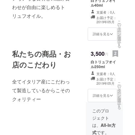
白トリュフオイ
ル40ml
わせが自由に楽しめるト
支援者：0人
リュフオイル。
お届け予定：
こ
2019年05月
の
リ
タ
ー
ン
詳細を見る
を
選
択
す
る
私たちの商品・お
3,500
円
白トリュフオイ
店のこだわり
ル250ml
支援者：0人
お届け予定：
全てイタリア産にこだわっ
こ
2019年05月
の
リ
て製造しているからこその
タ
ー
ン
詳細を見る
を
クォリティー
選
択
す
る
このプロ
ジェクト
は、
All-In方
式
です。