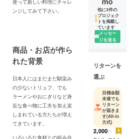
mo
使って新しい料理にチャレ
他に3件の
ンジしてみて下さい。
プロジェク
トを掲載し
ています
メッセー
ジを送る
商品・お店が作ら
れた背景
リターンを
選ぶ
日本人にはまだまだ馴染み
の少ないトリュフ、でも
目標金額
ラーメンやおにぎりなど身
未達でも
リターン
近な食べ物に工夫を加え楽
が届きま
しまれている方たちが増え
す
(All-in
方式)
てきています。
2,000
円
いろいろな食材との組み合