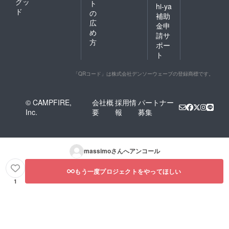
グッ
ト
hi-ya
ド
の
補助
広
金申
め
請サ
方
ポー
ト
「QRコード」は株式会社デンソーウェーブの登録商標です。
© CAMPFIRE,
会社概
採用情
パートナー
Inc.
要
報
募集
massimo
さんへアンコール
もう一度プロジェクトをやってほしい
1