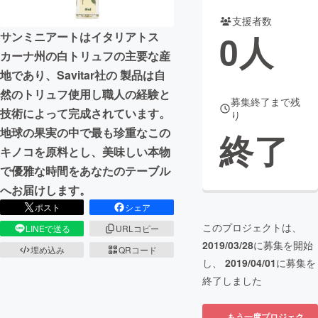
支援者数
まちづくり・地域活性化
0
人
サンミニアートはイタリアトス
カーナ州の白トリュフの主要な産
CAMPFIRE for Social Good
CAMPFIRE Creation
地であり、Savitar社の 製品は自
CAMPFIREふるさと納税
machi-ya
コミュニティ
然のトリュフ使用し職人の経験と
募集終了まで残
技術によって完成されています。
り
地球の果実の中で最も珍重なこの
終了
キノコを原料とし、美味しい本物
で優雅な時間をあなたのテーブル
へお届けします。
ポスト
シェア
このプロジェクトは、
LINEで送る
URLコピー
2019/03/28
に募集を開始
埋め込み
QRコード
し、
2019/04/01
に募集を
終了しました
もう一度プロジェク