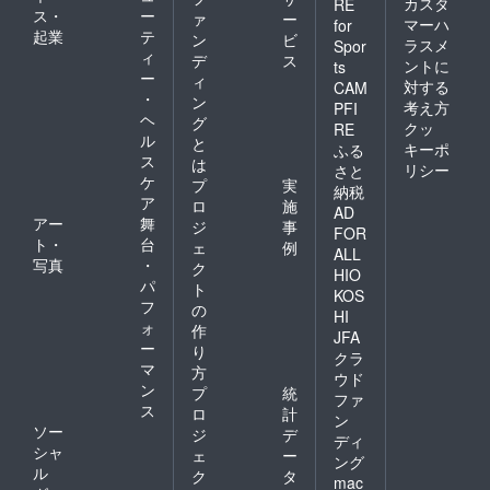
カスタ
RE
ス・
ー
ァ
ー
マーハ
for
起業
テ
ン
ビ
ラスメ
Spor
ィ
デ
ス
ントに
ts
ー
ィ
対する
CAM
・
ン
考え方
PFI
ヘ
グ
クッ
RE
ル
と
キーポ
ふる
ス
は
リシー
さと
ケ
プ
実
納税
ア
ロ
施
AD
アー
舞
ジ
事
FOR
ト・
台
ェ
例
ALL
写真
・
ク
HIO
パ
ト
KOS
フ
の
HI
ォ
作
JFA
ー
り
クラ
マ
方
ウド
ン
プ
統
ファ
ス
ロ
計
ン
ソー
ジ
デ
ディ
シャ
ェ
ー
ング
ル
ク
タ
mac