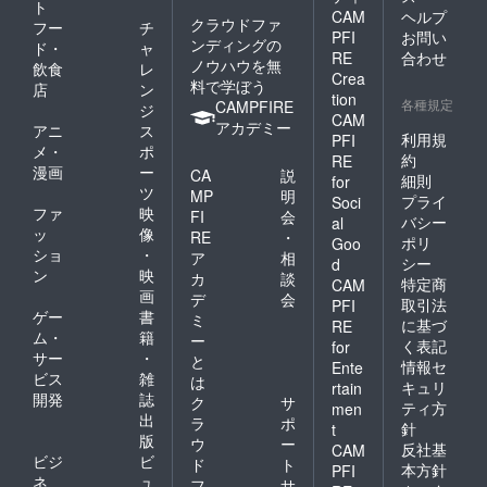
ト
CAM
ヘルプ
クラウドファ
フー
チ
PFI
お問い
ンディングの
ド・
ャ
RE
合わせ
ノウハウを無
飲食
レ
Crea
料で学ぼう
店
ン
tion
各種規定
CAMPFIRE
ジ
CAM
アカデミー
アニ
ス
利用規
PFI
メ・
ポ
約
RE
漫画
ー
CA
説
細則
for
ツ
MP
明
プライ
Soci
ファ
映
FI
会
バシー
al
ッ
像
RE
・
ポリ
Goo
ショ
・
ア
相
シー
d
ン
映
カ
談
特定商
CAM
画
デ
会
取引法
PFI
ゲー
書
ミ
に基づ
RE
ム・
籍
ー
く表記
for
サー
・
と
情報セ
Ente
ビス
雑
は
キュリ
rtain
開発
誌
ク
サ
ティ方
men
出
ラ
ポ
針
t
版
ウ
ー
反社基
CAM
ビジ
ビ
ド
ト
本方針
PFI
ネ
ュ
フ
サ