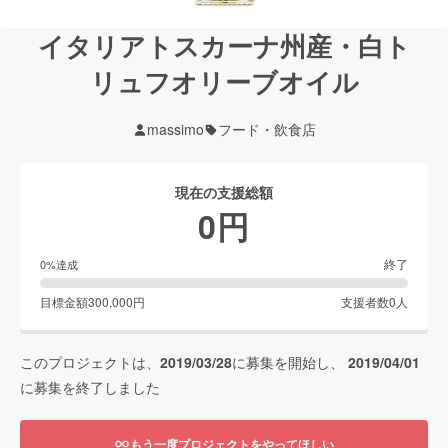
イタリアトスカーナ州産・白ト
リュフオリーブオイル
massimo
フード・飲食店
現在の支援総額
0
円
終了
0
%達成
目標金額
300,000
円
支援者数
0
人
このプロジェクトは、
2019/03/28
に募集を開始し、
2019/04/01
に募集を終了しました
もう一度プロジェクトをやってほしい