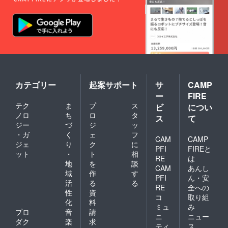
カテゴリー
起案サポート
サ
CAMP
ー
FIRE
テク
ま
プ
ス
ビ
につい
ノロ
ち
ロ
タ
ス
て
ジー
づ
ジ
ッ
・ガ
く
ェ
フ
CAM
CAMP
ジェ
り
ク
に
PFI
FIREと
ット
・
ト
相
RE
は
地
を
談
CAM
あんし
域
作
す
PFI
ん・安
活
る
る
RE
全への
性
資
コ
取り組
化
料
ミュ
み
プロ
音
請
ニ
ニュー
ダク
楽
求
ティ
ス