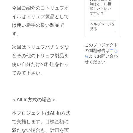
時はどこに相
今回ご紹介の白トリュフオ
談したらいい
ですか？
イルはトリュフ製品として
ヘルプページを
は使い勝手の良い製品で
見る
す。
このプロジェクト
次回はトリュフハチミツな
の問題報告は
こち
どその他のトリュフ製品を
ら
よりお問い合わ
せください
使い自分だけの料理を作っ
てみて下さい。
＜All-in方式の場合＞
本プロジェクトはAll-in方式
で実施します。目標金額に
満たない場合も、計画を実