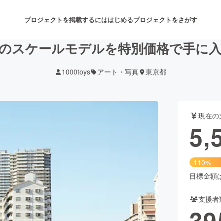
プロジェクトを掲載するには
はじめる
プロジェクトをさがす
のスケールモデルを特別価格で手に
1000toys
アート・写真
東京都
注目のリターン
注目の新着プロジェクト
募集終了が近いプロジェクト
も
現在の
音楽
舞台・パフォーマンス
5,
ゲーム・サービス開発
フード・飲食店
110%
書籍・雑誌出版
アニメ・漫画
目標金額は5
支援者
チャレンジ
ビューティー・ヘルスケ
39