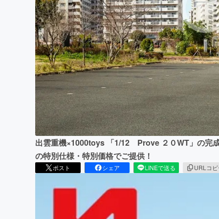
まちづくり・地域活性化
出雲重機×1000toys 「1/12 Prove ２０W
の特別仕様・特別価格でご提供！
ポスト
シェア
LINEで送る
URLコ