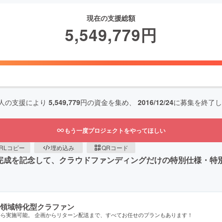
現在の支援総額
5,549,779
円
人の支援により
5,549,779
円の資金を集め、
2016/12/24
に募集を終了し
もう一度プロジェクトをやってほしい
RLコピー
埋め込み
QRコード
２０WT」の完成を記念して、クラウドファンディングだけの特別仕様・
領域特化型クラファン
から実施可能。 企画からリターン配送まで、すべてお任せのプランもあります！