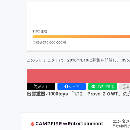
110
%達成
目標金額
5,000,000
円
このプロジェクトは、
2016/11/19
に募集を開始し、
395
ポスト
シェア
LINEで送る
U
出雲重機×1000toys 「1/12 Prove 
エンタメ
手数料0円