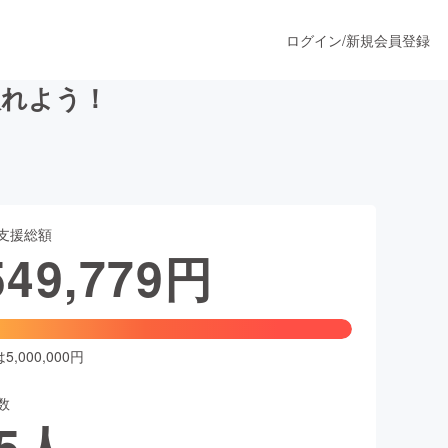
ログイン
/
新規会員登録
入れよう！
うすぐ公開されます
支援総額
プロダクト
549,779
円
ファッション
スポーツ
,000,000円
数
ア
ソーシャルグッド
5
人