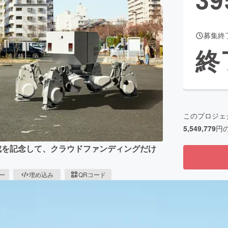
募集終
CAMPFIRE for Social Good
CAMPFIRE Creation
終
CAMPFIREふるさと納税
machi-ya
コミュニティ
このプロジェ
5,549,779
円
T」の完成を記念して、クラウドファンディングだけ
ピー
埋め込み
QRコード