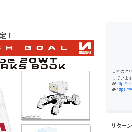
定！
日本のク
していま
http://1
https:/
リターン