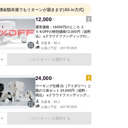
標金額未達でもリターンが届きます
(All-in方式)
12,000
円
通常価格：16000円のところ ２
５％OFFの特別価格12,000円（送料
込） ※クラウドファンディングのみ
の限定カラー
支援者：92人
お届け予定：2017年05月
このリターンを選択する
る
24,000
円
マーキング仕様 白（アイボリー）と
黒の２体セット 24,000円（送料・
税込） ※クラウドファンディングの
みの限定カラー
支援者：93人
お届け予定：2017年05月
このリターンを選択する
る