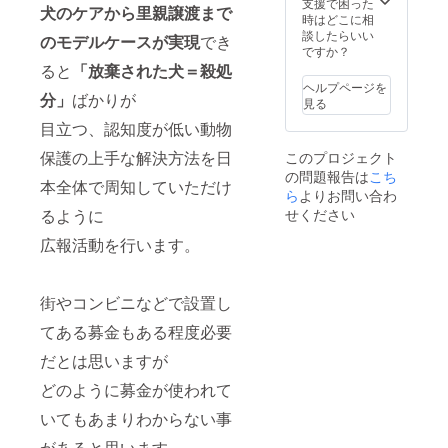
支援で困った
犬のケアから里親譲渡まで
時はどこに相
談したらいい
のモデルケースが実現
でき
ですか？
ると
「放棄された犬＝殺処
ヘルプページを
分」
ばかりが
見る
目立つ、認知度が低い動物
保護の上手な解決方法を日
このプロジェクト
の問題報告は
こち
本全体で周知していただけ
ら
よりお問い合わ
るように
せください
広報活動を行います。
街やコンビニなどで設置し
てある募金もある程度必要
だとは思いますが
どのように募金が使われて
いてもあまりわからない事
があると思います。