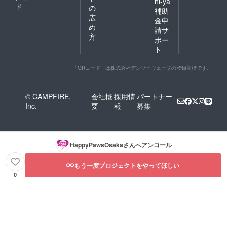
hi-ya
ド
の
補助
広
金申
め
請サ
方
ポー
ト
「QRコード」は株式会社デンソーウェーブの登録商標です。
© CAMPFIRE,
会社概
採用情
パートナー
Inc.
要
報
募集
HappyPawsOsaka
さんへアンコール
もう一度プロジェクトをやってほしい
0