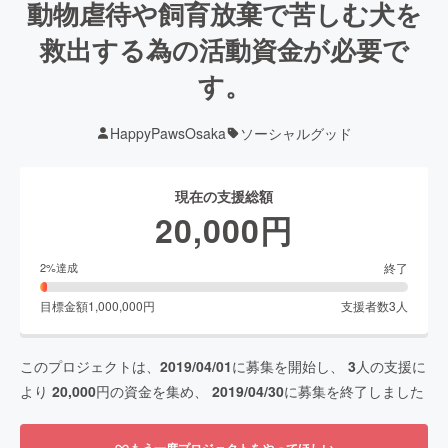
動物虐待や飼育放棄で苦しむ犬を
救出する為の活動資金が必要で
す。
HappyPawsOsaka
ソーシャルグッド
現在の支援総額
20,000
円
終了
2
%達成
目標金額
1,000,000
円
支援者数
3
人
このプロジェクトは、
2019/04/01
に募集を開始し、
3
人の支援に
より
20,000
円の資金を集め、
2019/04/30
に募集を終了しました
もう一度プロジェクトをやってほしい