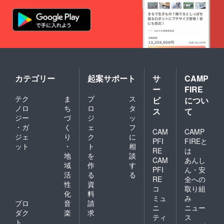
カテゴリー
起案サポート
サ
CAMP
ー
FIRE
テク
ま
プ
ス
ビ
につい
ノロ
ち
ロ
タ
ス
て
ジー
づ
ジ
ッ
・ガ
く
ェ
フ
CAM
CAMP
ジェ
り
ク
に
PFI
FIREと
ット
・
ト
相
RE
は
地
を
談
CAM
あんし
域
作
す
PFI
ん・安
活
る
る
RE
全への
性
資
コ
取り組
化
料
ミュ
み
プロ
音
請
ニ
ニュー
ダク
楽
求
ティ
ス
ト