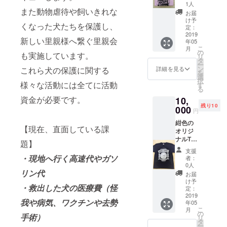
サイズ
1人
また動物虐待や飼いきれな
はS/M/L
お届
から選
け予
くなった犬たちを保護し、
べます
定：
が在庫
2019
新しい里親様へ繋ぐ里親会
年05
がなく
こ
月
なった
の
も実施しています。
リ
場合は
タ
ー
別途ご
ン
これら犬の保護に関する
詳細を見る
を
案内い
選
択
たしま
様々な活動には全てに活動
す
る
す。
資金が必要です。
10,
（色、
残り10
サイズ
000
円
変更を
紺色の
お願い
【現在、直面している課
オリジ
致しま
ナルT
す）
題】
シャツ
支援
です。
・現地へ行く高速代やガソ
者：
サイズ
0人
はS/M/L
リン代
お届
から選
け予
・救出した犬の医療費（怪
べます
定：
が在庫
2019
我や病気、ワクチンや去勢
年05
がなく
こ
月
なった
の
手術）
リ
場合は
タ
ー