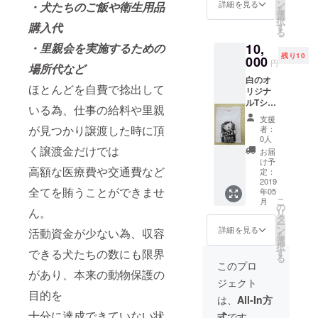
別途ご
ン
詳細を見る
・犬たちのご飯や衛生用品
を
案内い
選
択
たしま
購入代
す
る
す。
・里親会を実施するための
10,
（色、
残り10
サイズ
000
円
場所代など
変更を
白のオ
お願い
ほとんどを自費で捻出して
リジナ
致しま
ルTシャ
す）
いる為、仕事の給料や里親
ツで
支援
す。 サ
が見つかり譲渡した時に頂
者：
イズは
0人
S/M/Lか
く譲渡金だけでは
お届
ら選べ
け予
高額な医療費や交通費など
ますが
定：
在庫が
2019
全てを賄うことができませ
年05
なく
こ
月
なった
の
ん。
リ
場合は
タ
ー
別途ご
ン
詳細を見る
活動資金が少ない為、収容
を
案内い
選
択
たしま
できる犬たちの数にも限界
す
る
す。
このプロ
があり、本来の動物保護の
（色、
ジェクト
サイズ
目的を
変更を
は、
All-In方
お願い
十分に達成できていない状
式
です。
致しま