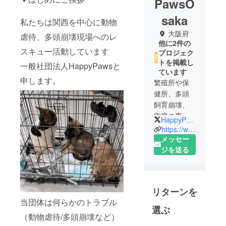
PawsO
saka
私たちは関西を中心に動物
大阪府
虐待、多頭崩壊現場へのレ
他に2件の
スキュー活動しています
プロジェク
トを掲載し
一般社団法人HappyPawsと
ています
申します。
繁殖所や保
健所、多頭
飼育崩壊、
家庭の事情
HappyPaws_Osaka
などで一緒
https://www.happypawsosaka.com
で暮らせな
メッセー
くなった犬
ジを送る
たちを 現場
に赴きレス
キューし、
リターンを
新しい家族
当団体は何らかのトラブル
に迎えられ
選ぶ
るように活
（動物虐待/多頭崩壊など）