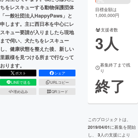
2%
ちをレスキューする動物保護団体
目標金額は
まちづくり・地域活性化
1,000,000円
「一般社団法人HappyPaws」と
申します。主に西日本を中心にレ
支援者数
CAMPFIRE for Social Good
CAMPFIRE Creation
スキュー要請が入りましたら現地
3
人
CAMPFIREふるさと納税
machi-ya
コミュニティ
まで伺い、犬たちをレスキュー
し、健康状態を整えた後、新しい
里親様を見つける所まで行なって
募集終了まで残
おります。
り
ポスト
シェア
終了
LINEで送る
URLコピー
埋め込み
QRコード
このプロジェクトは、
2019/04/01
に募集を開始
し、
3
人の支援により