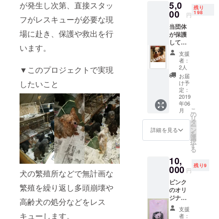
動をしてい
5,0
が発生し次第、直接スタッ
残り
る団体で
00
198
円
フがレスキューが必要な現
当団体
場に赴き、保護や救出を行
が保護
してい
います。
る犬た
支援
ちのポ
者：
スト
2人
▼このプロジェクトで実現
カード3
お届
枚セッ
したいこと
け予
トをお
定：
送りい
2019
年06
たしま
こ
月
す。
の
リ
タ
ー
ン
詳細を見る
を
選
択
す
る
10,
残り9
000
円
犬の繁殖所などで無計画な
ピンク
繁殖を繰り返し多頭崩壊や
のオリ
ジナルT
高齢犬の処分などをレス
シャツ
支援
です。
キューします。
者：