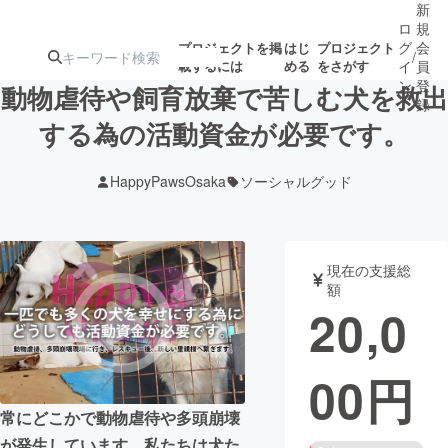
新
ロ
規
グ
会
プロジェクトを掲
はじ
プロジェクト
/
載するには
める
をさがす
イ
員
ン
登
動物虐待や飼育放棄で苦しむ犬を救出
録
する為の活動資金が必要です。
人気のプロ
注目のリ
注目の新着プロ
募集終了が近いプ
もうすぐ公開
HappyPawsOsaka
ソーシャルグッド
ジェクト
ターン
ジェクト
ロジェクト
されます
アート・写真
音楽
現在の支援総
額
20,0
テクノロジー・ガジェット
ゲーム・サ
00
円
映像・映画
書籍・雑誌
常にどこかで動物虐待や多頭崩壊
ビジネス・起業
チャレンジ
が発生しています。私たちは犬た