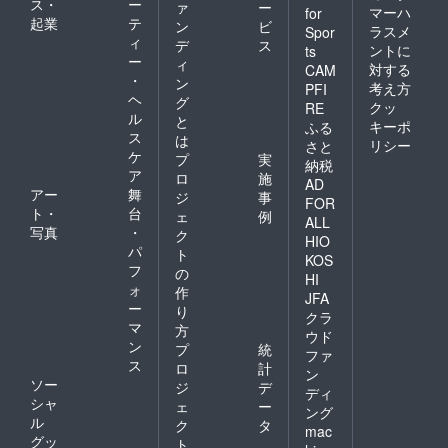
ス・
ー
ァ
ー
マーハ
for
起業
テ
ン
ビ
ラスメ
Spor
ィ
デ
ス
ントに
ts
ー
ィ
対する
CAM
・
ン
考え方
PFI
ヘ
グ
クッ
RE
ル
と
キーポ
ふる
ス
は
リシー
さと
ケ
プ
実
納税
ア
ロ
施
AD
アー
舞
ジ
事
FOR
ト・
台
ェ
例
ALL
写真
・
ク
HIO
パ
ト
KOS
フ
の
HI
ォ
作
JFA
ー
り
クラ
マ
方
ウド
ン
プ
統
ファ
ス
ロ
計
ン
ソー
ジ
デ
ディ
シャ
ェ
ー
ング
ル
ク
タ
mac
グッ
ト