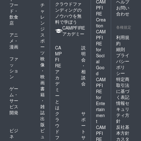
CAM
ヘルプ
クラウドファ
フー
チ
PFI
お問い
ンディングの
ド・
ャ
RE
合わせ
ノウハウを無
飲食
レ
Crea
料で学ぼう
店
ン
tion
各種規定
CAMPFIRE
ジ
CAM
アカデミー
アニ
ス
利用規
PFI
メ・
ポ
約
RE
漫画
ー
CA
説
細則
for
ツ
MP
明
プライ
Soci
ファ
映
FI
会
バシー
al
ッ
像
RE
・
ポリ
Goo
ショ
・
ア
相
シー
d
ン
映
カ
談
特定商
CAM
画
デ
会
取引法
PFI
ゲー
書
ミ
に基づ
RE
ム・
籍
ー
く表記
for
サー
・
と
情報セ
Ente
ビス
雑
は
キュリ
rtain
開発
誌
ク
サ
ティ方
men
出
ラ
ポ
針
t
版
ウ
ー
反社基
CAM
ビジ
ビ
ド
ト
本方針
PFI
ネ
ュ
フ
サ
カスタ
RE