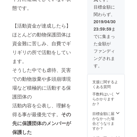
す）
目標金額に
態です。
関わらず、
2019/04/30
【活動資金が達成したら】
23:59:59
ま
ほとんどの動物保護団体は
でに集まっ
資金難に苦しみ、自費でギ
た金額が
ファンディ
リギリの所で活動をしてい
ングされま
ます。
す。
そうした中でも虐待、災害
での動物放棄や多頭崩壊現
支援に関するよ
くある質問
場など積極的に活動する保
手数料はいく
護団体の
らかかります
か？
活動内容を公表し、理解を
得る事が最優先です。
その
目標金額に届
かなかった場
先に保護団体のメンバーが
合どうなりま
すか？
保護した