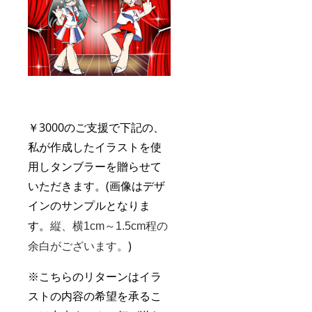
￥
3000の
ご支援で下記の
、
私が作成したイラストを使
用しタンブラーを贈らせて
いただきます。(画像はデザ
インのサンプルとなりま
す。
程の
縦、横
1c
m
～1.5cm
余白がございます。
)
※こちらのリターンはイラ
ストの内容の希望を承るこ