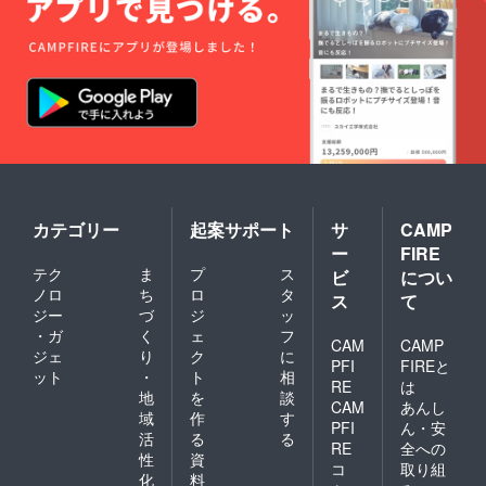
カテゴリー
起案サポート
サ
CAMP
ー
FIRE
テク
ま
プ
ス
ビ
につい
ノロ
ち
ロ
タ
ス
て
ジー
づ
ジ
ッ
・ガ
く
ェ
フ
CAM
CAMP
ジェ
り
ク
に
PFI
FIREと
ット
・
ト
相
RE
は
地
を
談
CAM
あんし
域
作
す
PFI
ん・安
活
る
る
RE
全への
性
資
コ
取り組
化
料