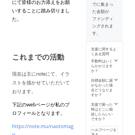
にて皆様のお力添えをお願
こちら
でに集まっ
のリ
いすることに踏み切りまし
た金額が
ターン
はイラ
ファンディ
た。
ストの
ングされま
内容の
希望を
す。
承るこ
とは出
来ませ
支援に関するよ
ん。何
くある質問
これまでの活動
が送ら
れてく
手数料はいく
るか
らかかります
は、ラ
か？
現在は主にnoteにて、イラ
ンダム
イラス
目標金額に届
ストを描かせていただいて
ト（二
かなかった場
人組イ
合どうなりま
おります。
ラスト3
すか？
つのう
ち）と
下記のwebページが私のプ
支援で困った
なりま
時はどこに相
ロフィールとなります。
すので
談したらいい
ご了承
ですか？
頂けま
https://note.mu/naotomag
すと幸
ヘルプページを
いで
ic
見る