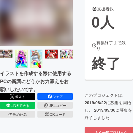
支援者数
まちづくり・地域活性化
0
人
CAMPFIRE for Social Good
CAMPFIRE Creation
CAMPFIREふるさと納税
machi-ya
コミュニティ
募集終了まで残
り
終了
イラストを作成する際に使用する
PCの新調にどうかお力添えをお
願いしたいです。
このプロジェクトは、
ポスト
シェア
2019/08/22
に募集を開始
LINEで送る
URLコピー
し、
2019/09/30
に募集を
埋め込み
QRコード
終了しました
もう一度プロジェク