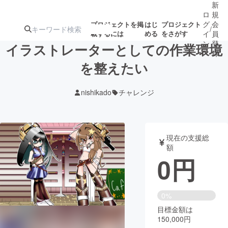
新
ロ
規
グ
会
プロジェクトを掲
はじ
プロジェクト
/
載するには
める
をさがす
イ
員
ン
登
イラストレーターとしての作業環境
録
を整えたい
人気のプロ
注目のリ
注目の新着プロ
募集終了が近いプ
もうすぐ公開
nishikado
チャレンジ
ジェクト
ターン
ジェクト
ロジェクト
されます
アート・写真
音楽
現在の支援総
額
0
円
テクノロジー・ガジェット
ゲーム・サ
映像・映画
書籍・雑誌
0%
目標金額は
150,000円
ビジネス・起業
チャレンジ