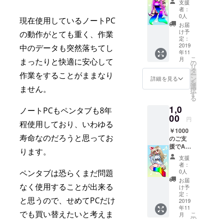
支援
ご支援
者：
でポス
0人
現在使用しているノートPC
トカー
お届
ドにイ
け予
の動作がとても重く、作業
ラスト
定：
にを添
2019
中のデータも突然落ちてし
年11
えたも
こ
月
まったりと快適に安心して
のを贈
の
リ
らせて
タ
ー
作業をすることがままなり
いただ
ン
詳細を見る
を
きま
選
ません。
択
す。
す
る
（画像
1,0
はデザ
ノートPCもペンタブも8年
インの
00
円
程使用しており、いわゆる
サンプ
￥1000
ルとな
寿命なのだろうと思ってお
のご支
りま
援でA4
す。
ります。
光沢紙
縦、横
支援
印刷イ
５mm
者：
ラスト
～６
0人
ペンタブは恐らくまだ問題
を贈ら
mm程
お届
せてい
なく使用することが出来る
の余白
け予
ただき
がござ
定：
と思うので、せめてPCだけ
ます。
2019
いま
年11
（画像
す。) ※
でも買い替えたいと考えま
こ
月
はデザ
こちら
の