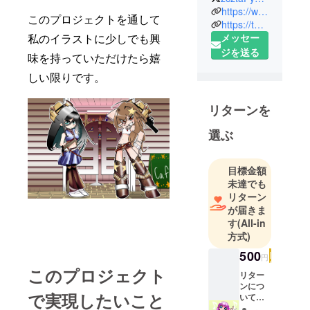
過ごしてい
https://www.facebook.com/profile.php?id=100024353123144
このプロジェクトを通して
ます。
https://twitter.com/@zcztaPyMU4MUjy6
メッセー
私のイラストに少しでも興
自分才能を
ジを送る
生かした仕
味を持っていただけたら嬉
事がした
しい限りです。
い！っと思
いつき最初
リターンを
の足掛かり
とお思いた
選ぶ
ち、
クラウド
目標金額
ファンドを
未達でも
はじめたい
リターン
と思いまし
が届きま
た。
す
(All-in
方式)
ぜひ、ご協
力おねがい
500
円
します。
このプロジェクト
リター
ンにつ
で実現したいこと
いて
￥500の