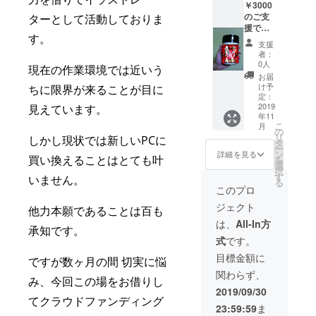
￥3000
(画像は
イラス
のご支
デザイ
ターとして活動しておりま
ト（1人
援で下
ンのサ
組イラ
す。
記の、
ンプル
スト2つ
支援
私が作
となり
のう
者：
成した
ます。)
ち）と
0人
現在の作業環境では近いう
イラス
なりま
お届
トを使
すので
け予
ちに限界が来ることが目に
用しタ
定：
ご了承
ンブ
2019
見えています。
頂けま
年11
ラーを
すと幸
こ
月
贈らせ
の
いで
リ
しかし現状では新しいPCに
ていた
タ
す。
ー
だきま
ン
詳細を見る
買い換えることはとても叶
を
す。(画
選
択
像はデ
す
いません。
る
ザイン
このプロ
のサン
ジェクト
プルと
他力本願であることは百も
なりま
は、
All-In方
承知です。
す。
式
です。
縦、横
1cm～
目標金額に
ですが数ヶ月の間 切実に悩
1.5cm
関わらず、
程の余
み、今回この場をお借りし
白がご
2019/09/30
ざいま
てクラウドファンディング
23:59:59
ま
す。) ※