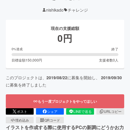
nishikado
チャレンジ
現在の支援総額
0
円
終了
0
%達成
目標金額
150,000
円
支援者数
0
人
このプロジェクトは、
2019/08/22
に募集を開始し、
2019/09/30
に募集を終了しました
もう一度プロジェクトをやってほしい
ポスト
シェア
LINEで送る
URLコピー
埋め込み
QRコード
イラストを作成する際に使用するPCの新調にどうかお力