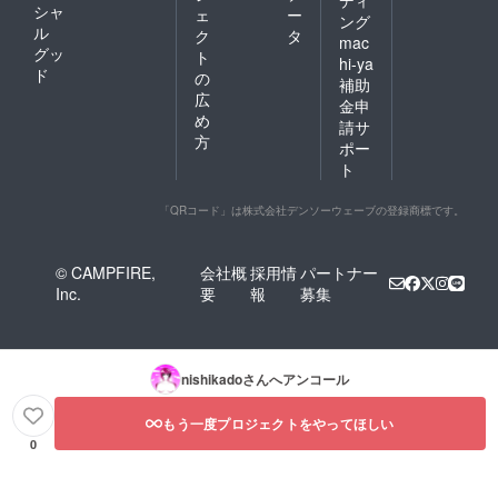
ディ
シャ
ェ
ー
ング
ル
ク
タ
mac
グッ
ト
hi-ya
ド
の
補助
広
金申
め
請サ
方
ポー
ト
「QRコード」は株式会社デンソーウェーブの登録商標です。
© CAMPFIRE,
会社概
採用情
パートナー
Inc.
要
報
募集
nishikado
さんへアンコール
もう一度プロジェクトをやってほしい
0