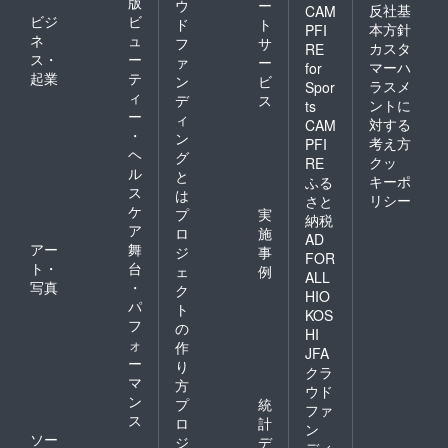
版
ウ
ー
反社基
CAM
ビジ
ビ
ド
ト
本方針
PFI
ネ
ュ
フ
サ
カスタ
RE
ス・
ー
ァ
ー
マーハ
for
起業
テ
ン
ビ
ラスメ
Spor
ィ
デ
ス
ントに
ts
ー
ィ
対する
CAM
・
ン
考え方
PFI
ヘ
グ
クッ
RE
ル
と
キーポ
ふる
ス
は
リシー
さと
ケ
プ
実
納税
ア
ロ
施
AD
アー
舞
ジ
事
FOR
ト・
台
ェ
例
ALL
写真
・
ク
HIO
パ
ト
KOS
フ
の
HI
ォ
作
JFA
ー
り
クラ
マ
方
ウド
ン
プ
統
ファ
ス
ロ
計
ン
ソー
ジ
デ