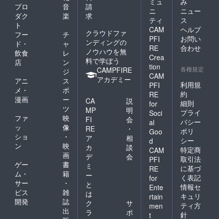
ミュ
み
プロ
音
請
ニ
ニュー
ダク
楽
求
ティ
ス
ト
CAM
ヘルプ
クラウドファ
フー
チ
PFI
お問い
ンディングの
ド・
ャ
RE
合わせ
ノウハウを無
飲食
レ
Crea
料で学ぼう
店
ン
tion
各種規定
CAMPFIRE
ジ
CAM
アカデミー
アニ
ス
利用規
PFI
メ・
ポ
約
RE
漫画
ー
CA
説
細則
for
ツ
MP
明
プライ
Soci
ファ
映
FI
会
バシー
al
ッ
像
RE
・
ポリ
Goo
ショ
・
ア
相
シー
d
ン
映
カ
談
特定商
CAM
画
デ
会
取引法
PFI
ゲー
書
ミ
に基づ
RE
ム・
籍
ー
く表記
for
サー
・
と
情報セ
Ente
ビス
雑
は
キュリ
rtain
開発
誌
ク
サ
ティ方
men
出
ラ
ポ
針
t