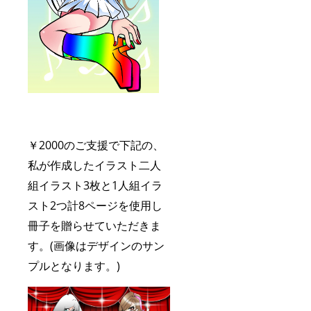
￥
2000のご支援で下記の、
私が作成したイラスト
二人
組イラスト
3
枚
と
1人組イラ
スト2つ計
8ページ
を使用し
冊子を贈らせていただきま
す。
(画像はデザインのサン
プルとなります。)