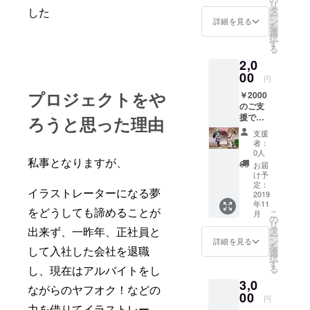
リ
インの
のリ
タ
した
ー
サンプ
ターン
ン
詳細を見る
を
ルとな
はイラ
選
択
りま
ストの
す
る
す。
内容の
2,0
縦、横
希望を
1cm～
00
承るこ
円
1.5cm
とは出
プロジェクトをや
￥2000
程の余
来ませ
のご支
白がご
ん。 何
援で下
ざいま
ろうと思った理由
が送ら
記の、
す。) ※
れてく
支援
私が作
こちら
るか
者：
成した
のリ
は、ラ
0人
イラス
私事となりますが、
ターン
ンダム
お届
ト二人
はイラ
イラス
け予
組イラ
ストの
定：
ト（1人
イラストレーターになる夢
スト3枚
2019
内容の
組イラ
年11
と1人組
希望を
スト2つ
をどうしても諦めることが
こ
月
イラス
承るこ
の
のう
リ
ト2つ計
とは出
タ
ち）と
出来ず、一昨年、正社員と
ー
8ページ
来ませ
ン
なりま
詳細を見る
を
を使用
して入社した会社を退職
ん。 何
選
すので
択
し冊子
が送ら
す
ご了承
る
し、現在はアルバイトをし
を贈ら
れてく
頂けま
3,0
せてい
るか
すと幸
ながらのヤフオク！などの
ただき
00
は、ラ
いで
円
ます。
ンダム
す。
力を借りてイラストレー