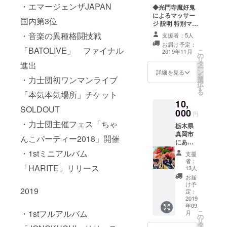
商品イ
・エマージェンザJAPAN
るわか
◆光門寺魔好鬼
ラウン
メージ
り！ マ
によるマッサー
ドワン
となっ
国内第3位
ネー
ジ 説明 特別マッ
スタジ
ており
ジャー
サージの資格を
アムさ
ますの
・音楽の異種格闘技戦
支援者：5人
、ス
持つマスキによ
いた
でデザ
お届け予定：
タッフ
る1時間のスペ
ま・栗
インが
「BATOLIVE」 ファイナル
こ
2019年11月
になっ
の
シャルな施術が
橋店 集
異なる
リ
た気分
タ
進出
受けられます。
合場所:
場合が
ー
で見
ン
プロジェクト終
栗橋駅
詳細を見る
ござい
を
・力士団初ワンマンライブ
守って
選
了後個別メール
集合時
ます。
択
くださ
す
にて日程調整を
間:23時
茂呂・
る
「本気本気場所」チケット
い！ 日
させていただき
※ROUN
イン
10,
程は9月
ます。 会場
D1の入
ベー
SOLDOUT
000
8日。参
「美容室
場料は
ダーよ
円
加時間
SEN」 茨城県
含まれ
り。
・力士団主催フェス「ちゃ
栃木県
は５時
坂東市沓掛
ませ
真岡市
間くら
3896-5 最寄駅
ん。各
んこパーティー2018」開催
にある
いを予
関東鉄道「南石
自御負
焼肉レ
・1stミニアルバム
定して
下駅」 ※駅から
担でお
支援
ストラ
おりま
の魔好鬼車での
願い致
者：
ン『真
「HARITE」リリース
す。 交
13人
送迎の場合交通
しま
岡闇
通費は
費として￥2.000
す。
お届
市』さ
ご自身
け予
いただきます。
2019
んを
定：
でご負
当日待ち合わせ
丸々貸
2019
担くだ
場所までの交通
年09
しき
さい。
費はご負担くだ
・1stフルアルバム
こ
月
り、松
の
場所
さい。
リ
坂牛焼
タ
等、詳