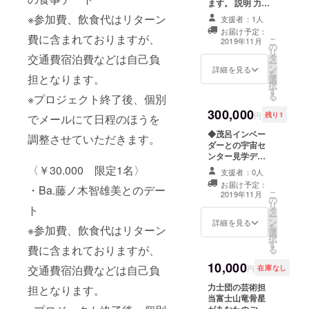
ます。 説明 力士
れたい
てメールでの日
団の曲をすべて
方必
程調整をさせて
※参加費、飲食代はリターン
支援者：1人
作詞作曲してい
見！ ご
いただきます。
お届け予定：
る団長幕之内桂
要望が
費に含まれておりますが、
当日はご指定の
こ
2019年11月
の
があなたのため
あれば
待ち合わせ場所
リ
交通費宿泊費などは自己負
タ
に本気で曲を作
桂流
まで智雄美がお
ー
ン
らせていただき
ボーカ
詳細を見る
迎えに行き、そ
を
担となります。
選
ます。 ご要望に
ルレッ
の後は智雄美車
択
す
合わせてお作り
スンも
での移動になり
る
※プロジェクト終了後、個別
しますので何な
受講で
ます。 参加費及
300,000
りとお申し付け
きま
び飲食代はかか
円
残り1
でメールにて日程のほうを
ください！ 企業
す！ カ
りませんが、待
◆茂呂インベー
様のご依頼もお
ラオケ
ち合わせ場所ま
調整させていただきます。
ダーとの宇宙セ
待ちしておりま
時間は
での交通費はご
ンター見学デー
す。
二時間
負担ください。
ト 説明 力士団ダ
〈￥30.000 限定1名〉
とさせ
時間は13時～20
支援者：0人
ンサー茂呂イン
ていた
時を予定してお
お届け予定：
・Ba.藤ノ木智雄美とのデー
ベーダーとのつ
だきま
ります。 ※安全
こ
2019年11月
の
くば宇宙セン
す！ ※
性を考慮し、公
リ
ト
タ
ター見学デート
カラオ
共の場所のみの
ー
ン
になります。 プ
詳細を見る
ケのご
面会とさせてい
を
※参加費、飲食代はリターン
選
ロジェクト終了
利用料
ただきます。
択
す
後、個別メール
金、桂
費に含まれておりますが、
る
にて日程調整さ
の出張
10,000
せていただきま
費はご
交通費宿泊費などは自己負
円
在庫なし
す。 当日は待ち
負担く
力士団の芸術担
担となります。
合わせ場所まで
ださ
当富士山竜骨星
茂呂が迎えに行
い。