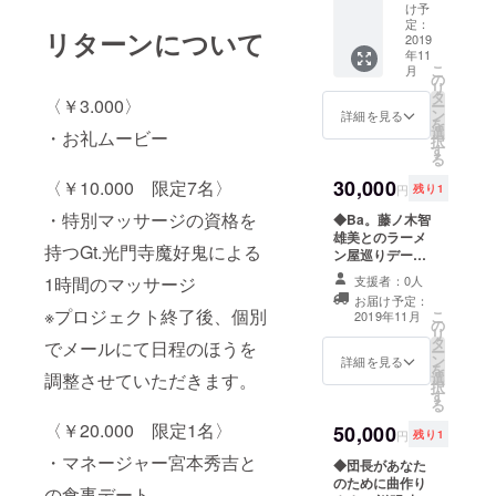
ン第四
いたし
け予
のみの面会とさ
弾！ 力
定：
ます。
せていただきま
リターンについて
士団Vo.
2019
小学生
す。
年11
桂とカ
はコー
こ
月
ラオケ
の
ス内容
リ
デート
タ
が異な
〈￥3.000〉
ー
リター
ン
りま
詳細を見る
を
ン！ 内
選
す。 場
・お礼ムービー
択
容はア
す
所:真岡
る
ナタの
闇市 日
指定し
30,000
〈￥10.000 限定7名〉
時:2019
円
残り1
たカラ
年9月19
・特別マッサージの資格を
オケ
◆Ba。藤ノ木智
日
ボック
雄美とのラーメ
17:00〜
持つGt.光門寺魔好鬼による
スまで
ン屋巡りデー
桂が出
ト ～夜は山岡
1時間のマッサージ
支援者：0人
張！ そ
家～ 説明 力士団
お届け予定：
して歌
ベーシスト藤ノ
※プロジェクト終了後、個別
こ
2019年11月
う！ア
の
木智雄美との
リ
ナタの
タ
ラーメン屋巡り
でメールにて日程のほうを
ー
ためだ
ン
デートです。 夜
詳細を見る
を
けに！
調整させていただきます。
選
はリキッシーズ
択
歌いま
す
ならお馴染み、
る
くる！
智雄美行きつけ
〈￥20.000 限定1名〉
50,000
セク
の山岡家にも行
円
残り1
シーボ
けるプランで
・マネージャー宮本秀吉と
◆団長があなた
イスを
す。 プロジェク
のために曲作り
手に入
ト終了後個別に
の食事デート