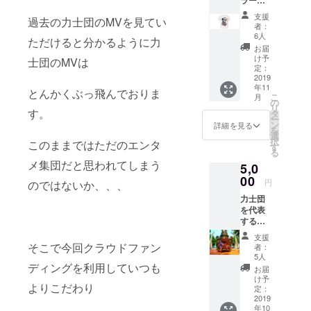
ラー必
すよう
見！ 茂
支援
お願い
過去の力士団のMVを見てい
呂・イ
者：
申し上
ンベー
6人
ただけると分かるように力
げます
ダーの
お届
オリジ
け予
士団のMVは
ナル限
定：
定Tシャ
2019
年11
ツが
とんかくぶっ飛んでおりま
こ
月
ゲット
の
リ
できる
す。
タ
ー
リター
ン
詳細を見る
を
ンにな
選
択
このままではただのエンタ
りま
す
る
す。 大
メ集団だと思われてしまう
5,0
変恐れ
入りま
00
円
のではないか、、、
すが、
力士団
送料は
を代表
ご自身
するリ
でご負
アルガ
担いた
支援
チニー
だきま
そこで今回クラウドファン
者：
ト、桂
すよう
5人
と魔好
ディングを利用していつも
お願い
お届
鬼と一
申し上
け予
よりこだわり
緒に
げます
定：
オール
2019
団員達
年10
ナイト