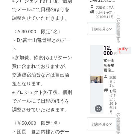
※プロジェクト終了後、個別
があなたのご要
き、その後は茂
望にお応えした
呂車での移動と
支援者：2人
でメールにて日程のほうを
絵を額縁に入れ
なります。 安全
お届け予定：
てプレゼント致
性を十分に考慮
こ
2019年11月
調整させていただきます。
の
します。 絵が好
し、公共の場所
リ
タ
きな白組の皆様
のみの移動とさ
ー
ン
要必見で
詳細を見る
せていただきま
〈￥30.000 限定1名〉
を
選
す！！！
す。 参加費や飲
択
す
食代、入場代は
・Dr.富士山竜骨星とのデー
る
かかりません
12,
ト
が、待ち合わせ
在庫な
000
し
場所までの交通
円
※参加費、飲食代はリターン
費はご負担くだ
富士山
さい。 ※安全面
費に含まれておりますが、
竜骨星
を十分に考慮
画伯に
し、公共の場所
交通費宿泊費などは自己負
よるリ
のみの面会とさ
支援
クエス
者：
せていただきま
担となります。
ト絵画
3人
す。
第二弾
お届
※プロジェクト終了後、個別
追加！
け予
力士団
定：
でメールにて日程のほうを
ドラ
2019
年11
マー富
調整させていただきます。
こ
月
士山竜
の
リ
骨があ
タ
ー
〈￥50.000 限定1名〉
なたの
ン
詳細を見る
を
ために
選
・団長 幕之内桂とのデー
択
絵を描
す