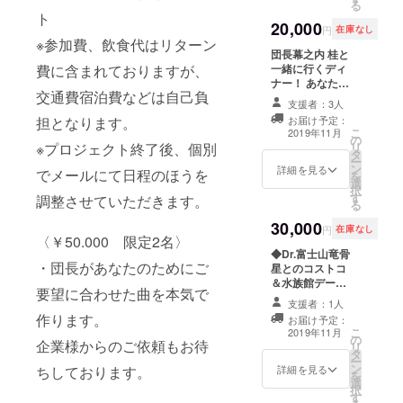
る
きま
ト
す！ 絵
20,000
円
在庫なし
のリク
※参加費、飲食代はリターン
エスト
団長幕之内 桂と
はmail
費に含まれておりますが、
一緒に行くディ
にてお
ナー！ あなたの
交通費宿泊費などは自己負
問い合
選んだお店で桂
支援者：3人
わせく
が人生相談、恋
担となります。
お届け予定：
ださ
愛相談どんなお
こ
2019年11月
い。
の
悩み、ご質問に
※プロジェクト終了後、個別
リ
タ
もお答えしま
ー
ン
す。 時間、日程
詳細を見る
でメールにて日程のほうを
を
選
については後ほ
択
す
ど個別メールに
調整させていただきます。
る
て調整させてい
30,000
ただきます。 桂
円
在庫なし
〈￥50.000 限定2名〉
の交通費、食事
◆Dr.富士山竜骨
代は御負担くだ
・団長があなたのためにご
星とのコストコ
さい。 時間は
＆水族館デート
120分ほどを予
要望に合わせた曲を本気で
説明 力士団ドラ
定しておりま
支援者：1人
マー富士山竜骨
す。 ※安全性を
作ります。
お届け予定：
星による茨城県
十分考慮し公共
こ
2019年11月
の
内にあるコスト
の場所のみの面
企業様からのご依頼もお待
リ
タ
コ＆水族館デー
会とさせていた
ー
ン
トです。 プロ
詳細を見る
ちしております。
だきます。
を
選
ジェクト終了
択
す
後、個別メール