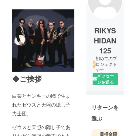
RIKYS
HIDAN
125
初めてのプ
ロジェクト
です
メッセー
◆ご挨拶
ジを送る
白菜とヤンキーの國で生ま
れたゼウスと天照の隠し子
リターンを
力士団。
選ぶ
ゼウスと天照の隠し子であ
目標金額
りながら無冠の帝王でもあ