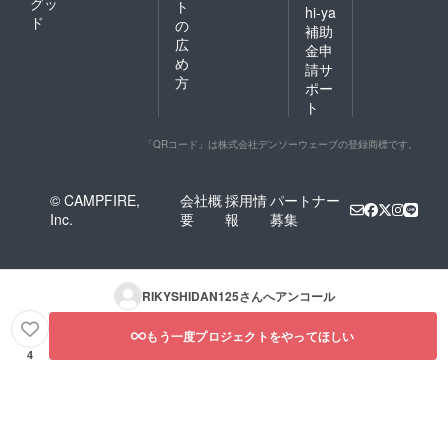
グッ
ト
hi-ya
ド
の
補助
広
金申
め
請サ
方
ポー
ト
「QRコード」は株式会社デンソーウェーブの登録商標です。
© CAMPFIRE,
会社概
採用情
パートナー
Inc.
要
報
募集
RIKYSHIDAN125
さんへアンコール
もう一度プロジェクトをやってほしい
4