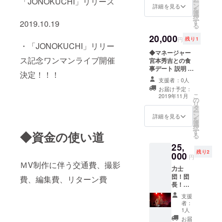
「JONOKUCHI」リリース
ー
肉コー
ン
しい内
詳細を見る
を
スを食
選
容は
択
べなが
す
メール
2019.10.19
る
ら、一
にてご
日店員
20,000
連絡さ
円
残り1
の力士
・「JONOKUCHI」リリー
せてい
団と戯
◆マネージャー
ただき
ス記念ワンマンライブ開催
れ、な
宮本秀吉との食
ます。
んと、
事デート 説明 力
決定！！！
その場
士団マネー
支援者：0人
で力士
ジャー宮本秀吉
お届け予定：
団のラ
とのお食事デー
こ
2019年11月
イブも
の
トです。 プロ
リ
楽しめ
タ
ジェクト終了
ー
る超ス
ン
後、個別でメー
詳細を見る
を
ペシャ
選
ルにて日程、場
択
ルなイ
す
所についてご相
◆資金の使い道
る
ベン
談させていただ
25,
ト！ 松
きます。 飲食代
残り2
000
坂牛
はかかりません
円
コー
ＭV制作に伴う交通費、撮影
が、待ち合わせ
力士
ス、ワ
の場所までの交
団！団
費、編集費、リターン費
ンドリ
通費はご負担く
長！幕
ンク付
ださい。 時間は
之内桂
き！ ※
90分ほどを予定
支援
の体を
学生は
しております。
者：
張った
1000円
1人
※安全性を十分考
リター
バック
慮し公共の場所
お届