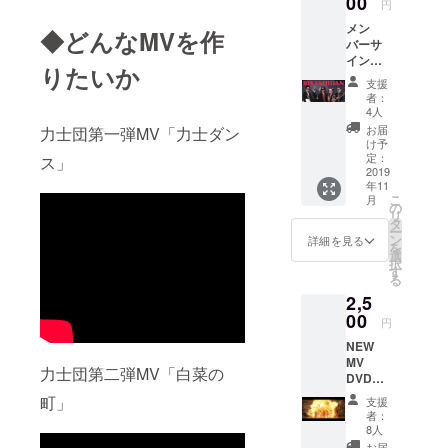
00
円
す。 電
メン
話方法
◆どんなMVを作
バーサ
はメー
イン入
ルでご
りたいか
り
連絡さ
支援
JONOK
せてい
者：
UCHI限
ただき
4人
定ポス
ます！
お届
力士団第一弾MV「力士ダン
ター＆
眠れな
け予
MV概要
い夜
定：
ス」
欄にパ
2019
に、単
年11
トロン
なる暇
こ
月
様のお
潰しに
の
リ
名前を
智雄美
タ
ー
記載！
テレ
ン
詳細を見る
を
ニック
フォン
選
択
ネーム
をよろ
す
る
での記
しくお
2,5
載など
願い致
も可能
00
しま
円
ですの
す！
NEW
でお気
MV
軽にご
力士団第二弾MV「白菜の
DVDプ
相談く
レゼン
ださ
町」
支援
ト＆直
い！ 大
者：
筆メッ
変恐れ
8人
セージ
入りま
お届