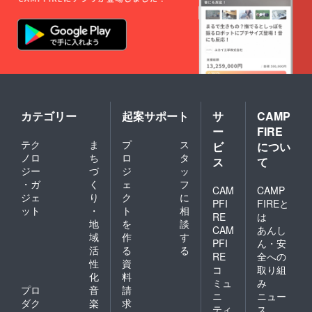
カテゴリー
起案サポート
サ
CAMP
ー
FIRE
テク
ま
プ
ス
ビ
につい
ノロ
ち
ロ
タ
ス
て
ジー
づ
ジ
ッ
・ガ
く
ェ
フ
CAM
CAMP
ジェ
り
ク
に
PFI
FIREと
ット
・
ト
相
RE
は
地
を
談
CAM
あんし
域
作
す
PFI
ん・安
活
る
る
RE
全への
性
資
コ
取り組
化
料
ミュ
み
プロ
音
請
ニ
ニュー
ダク
楽
求
ティ
ス