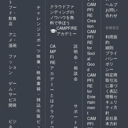
ト
CAM
ヘルプ
クラウドファ
フー
チ
PFI
お問い
ンディングの
ド・
ャ
RE
合わせ
ノウハウを無
飲食
レ
Crea
料で学ぼう
店
ン
tion
各種規定
CAMPFIRE
ジ
CAM
アカデミー
アニ
ス
利用規
PFI
メ・
ポ
約
RE
漫画
ー
CA
説
細則
for
ツ
MP
明
プライ
Soci
ファ
映
FI
会
バシー
al
ッ
像
RE
・
ポリ
Goo
ショ
・
ア
相
シー
d
ン
映
カ
談
特定商
CAM
画
デ
会
取引法
PFI
ゲー
書
ミ
に基づ
RE
ム・
籍
ー
く表記
for
サー
・
と
情報セ
Ente
ビス
雑
は
キュリ
rtain
開発
誌
ク
サ
ティ方
men
出
ラ
ポ
針
t
版
ウ
ー
反社基
CAM
ビジ
ビ
ド
ト
本方針
PFI
ネ
ュ
フ
サ