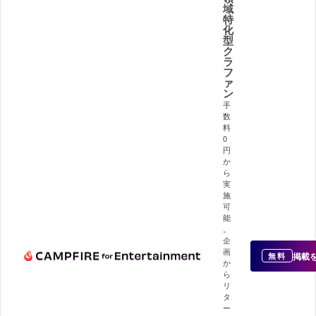
域
特
化
型
ク
ラ
フ
ァ
ン
手
数
料
0
円
か
ら
実
施
可
能
。
企
画
掲載
無料
か
ら
リ
タ
ー