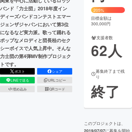
関東を中心に活動しているロック
バンド「力士団」2018年度イン
205%
まちづくり・地域活性化
ディーズバンドコンテストエマー
目標金額は
300,000円
ジェンザジャパンにおいて第3位
CAMPFIRE for Social Good
CAMPFIRE Creation
になるなど実力派。歌って踊れる
支援者数
CAMPFIREふるさと納税
machi-ya
コミュニティ
ポップなメロディと団長桂のセク
62
人
シーボイスで人気上昇中。そんな
力士団の第4弾MV制作プロジェク
トです。
募集終了まで残
ポスト
シェア
り
LINEで送る
URLコピー
終了
埋め込み
QRコード
このプロジェクトは、
2019/07/07
に募集を開始