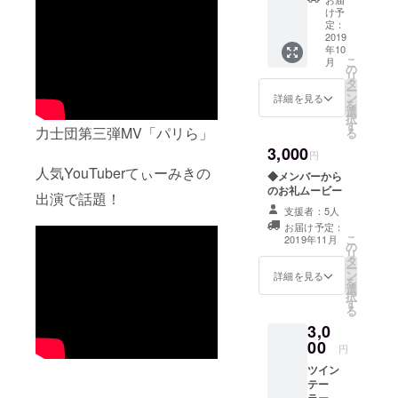
カード
すが、
け予
できた
送料は
定：
てほや
2019
ご自身
年10
ほやの
でご負
こ
月
MVが収
担いた
の
リ
録され
だきま
タ
ー
たDVD
すよう
ン
詳細を見る
を
とお好
お願い
選
択
きなメ
申し上
す
力士団第三弾MV「パリら」
る
ンバー
げま
3,000
からの
す。
円
メッ
人気YouTuberてぃーみきの
◆メンバーから
セージ
のお礼ムービー
カード
出演で話題！
が付い
支援者：5人
てくる
お届け予定：
リター
こ
2019年11月
の
ンにな
リ
タ
りま
ー
ン
詳細を見る
す！ 大
を
選
変恐れ
択
す
入りま
る
すが、
3,0
送料は
00
円
ご自身
でご負
ツイン
担いた
テー
だきま