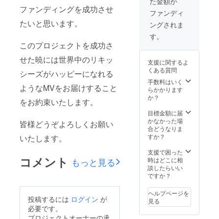
た金額が
い。 時間は13時
ファンディングを成功させ
～20時を予定し
ファンディ
ております。 ※
たいと思います。
ングされま
安全性を十分考
慮し、公共の場
す。
のみの面会とさ
このプロジェクトを成功さ
せていただきま
せた暁には世界中のリキッ
す。
支援に関するよ
くある質問
シーズがハッピーになれる
手数料はいく
ようなMVをお届けすること
らかかります
か？
をお約束いたします。
目標金額に届
かなかった場
皆様どうぞよろしくお願い
合どうなりま
すか？
いたします。
支援で困った
コメント
もっと見る
時はどこに相
談したらいい
ですか？
ヘルプページを
投稿するには
ログイン
が
見る
必要です。
プロジェクトオーナーの承