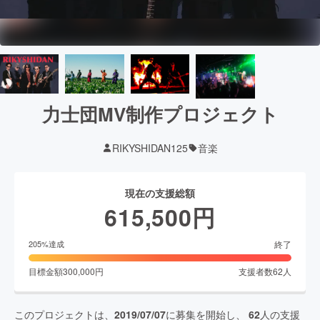
力士団MV制作プロジェクト
RIKYSHIDAN125
音楽
現在の支援総額
615,500
円
終了
205
%達成
目標金額
300,000
円
支援者数
62
人
このプロジェクトは、
2019/07/07
に募集を開始し、
62
人の支援