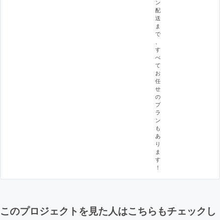
ン
配
送
ま
で
、
す
べ
て
お
任
せ
の
プ
ラ
ン
も
あ
り
ま
す
！
このプロジェクトを見た人はこちらもチェックし