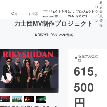
新
ロ
規
グ
会
プロジェクトを掲
はじ
プロジェクト
/
載するには
める
をさがす
イ
員
ン
登
力士団MV制作プロジェクト
録
RIKYSHIDAN125
音楽
人気のプロ
注目のリ
注目の新着プロ
募集終了が近いプ
もうすぐ公開
ジェクト
ターン
ジェクト
ロジェクト
されます
現在の支援総
額
アート・写真
音楽
615,
テクノロジー・ガジェット
ゲーム・サ
500
映像・映画
書籍・雑誌
円
ビジネス・起業
チャレンジ