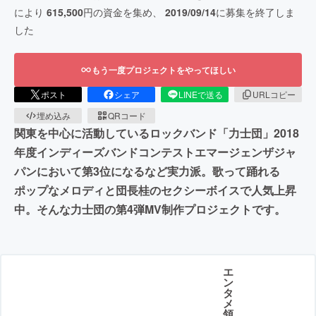
により
615,500
円の資金を集め、
2019/09/14
に募集を終了しま
した
もう一度プロジェクトをやってほしい
ポスト
シェア
LINEで送る
URLコピー
埋め込み
QRコード
関東を中心に活動しているロックバンド「力士団」2018
年度インディーズバンドコンテストエマージェンザジャ
パンにおいて第3位になるなど実力派。歌って踊れる
ポップなメロディと団長桂のセクシーボイスで人気上昇
中。そんな力士団の第4弾MV制作プロジェクトです。
エ
ン
タ
メ
領