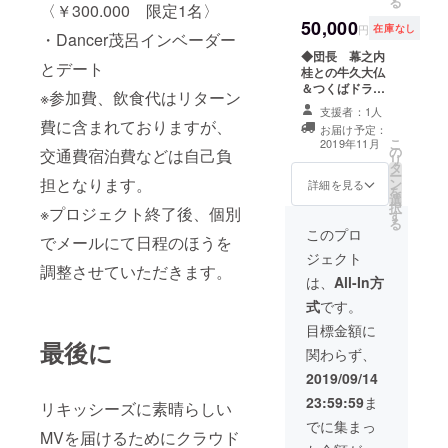
る
〈￥300.000 限定1名〉
にて日程調整さ
50,000
せていただきま
円
在庫なし
・Dancer茂呂インベーダー
す。 当日は待ち
◆団長 幕之内
合わせ場所まで
とデート
桂との牛久大仏
竜骨星が迎えに
＆つくばドライ
行き、その後は
※参加費、飲食代はリターン
ブデート 説明 力
竜骨星車での移
支援者：1人
士団の団長幕之
動となります。
費に含まれておりますが、
お届け予定：
内桂による牛久
参加費は飲食
こ
2019年11月
の
大仏、つくば市
交通費宿泊費などは自己負
代、水族館入場
リ
タ
内をご案内する
日はかかりませ
ー
担となります。
ン
ドライブデート
詳細を見る
んが、当日の待
を
選
になります。 プ
ち合わせ場所ま
択
※プロジェクト終了後、個別
す
ロジェクト終了
での交通費はご
る
後、個別メール
このプロ
負担ください。
でメールにて日程のほうを
にて日程調整を
時間は13時～20
ジェクト
させていただき
時を予定してお
調整させていただきます。
ます。 当日は待
は、
All-In方
ります。 ※安全
ち合わせ場所ま
性を十分に考慮
式
です。
で桂がお迎えに
し、公共の場所
行き、その後は
目標金額に
のみの面会とさ
最後に
桂車での移動と
せていただきま
関わらず、
なります。 参加
す。
費や飲食代はか
2019/09/14
かりませんが、
23:59:59
ま
リキッシーズに素晴らしい
待ち合わせ場所
までの交通費は
でに集まっ
MVを届けるためにクラウド
ご負担くださ