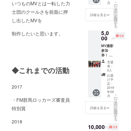
のリ
いつものMVとは一転した力
こ
月
ROUND
ターン
の
リ
1 日々
が好評
タ
士団のクールさを前面に押
ー
の忙し
のなか
ン
詳細を見る
を
さから
震えて
選
し出したMVを
択
運動不
眠る毎
す
る
足を感
日 僕も
5,0
じてい
制作したいと思います。
何か貢
残り2
る方、
00
献がし
円
体を動
たい！
MV撮影
かして
そんな
参加
ストレ
思いで
券！ 力
ス発
限定
士団の
散！リ
グッズ
支援
MV撮影
フレッ
を制作
者：
◆これまでの活動
現場に
シュし
今こそ
3人
参加す
たい
ツイン
お届
ること
方、ご
テー
け予
ができ
応募お
定：
ラーが
2017
るリ
2019
待ちし
立ち上
年09
ター
ており
がる
こ
月
ン！ 力
ます。
の
時！僕
・FM群馬ロッカーズ審査員
リ
士団が
～大人
タ
に！力
ー
いつも
の大運
ン
特別賞
士団に
詳細を見る
を
どのよ
動会～
選
力をお
択
うにし
日
す
貸しく
る
て撮影
2018
程:2019
ださ
してい
10,000
年10月3
い！ ※
円
残り2
るかま
日 場所: