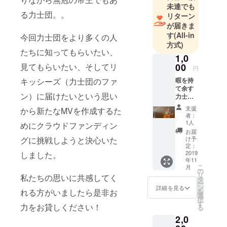
未達でも
る力士団。。
リターン
が届きま
す
(All-in
今回力士団をより多くの人
方式)
たちに知ってもらいたい、
1,0
見てもらいたい、そしてリ
00
円
キッシーズ（力士団のファ
暇を持
て余す
ン）に届けたいという思い
力士団
ベーシ
支援
から新たなMVを作成するた
スト藤
者：
ノ木智
1人
めにクラウドファンディン
雄美と
お届
深夜電
グに挑戦しようと決心いた
け予
話がで
定：
きるリ
2019
しました。
年11
ターン
こ
月
になり
の
リ
私たちの思いに共感してく
ます！
タ
ー
通話時
ン
詳細を見る
れる方がいましたら是非お
を
間は五
選
択
分程度
す
力をお貸しください！
る
を予定
2,0
してお
りま