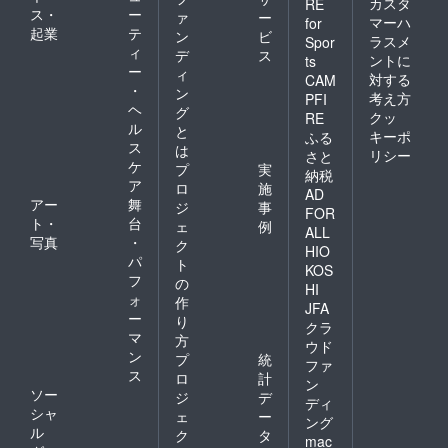
カスタ
RE
ス・
ー
ァ
ー
マーハ
for
起業
テ
ン
ビ
ラスメ
Spor
ィ
デ
ス
ントに
ts
ー
ィ
対する
CAM
・
ン
考え方
PFI
ヘ
グ
クッ
RE
ル
と
キーポ
ふる
ス
は
リシー
さと
ケ
プ
実
納税
ア
ロ
施
AD
アー
舞
ジ
事
FOR
ト・
台
ェ
例
ALL
写真
・
ク
HIO
パ
ト
KOS
フ
の
HI
ォ
作
JFA
ー
り
クラ
マ
方
ウド
ン
プ
統
ファ
ス
ロ
計
ン
ソー
ジ
デ
ディ
シャ
ェ
ー
ング
ル
ク
タ
mac