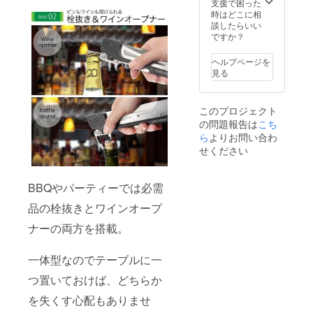
支援で困った
時はどこに相
談したらいい
ですか？
ヘルプページを
見る
このプロジェクト
の問題報告は
こち
ら
よりお問い合わ
せください
BBQやパーティーでは必需
品の栓抜きとワインオープ
ナーの両方を搭載。
一体型なのでテーブルに一
つ置いておけば、どちらか
を失くす心配もありませ