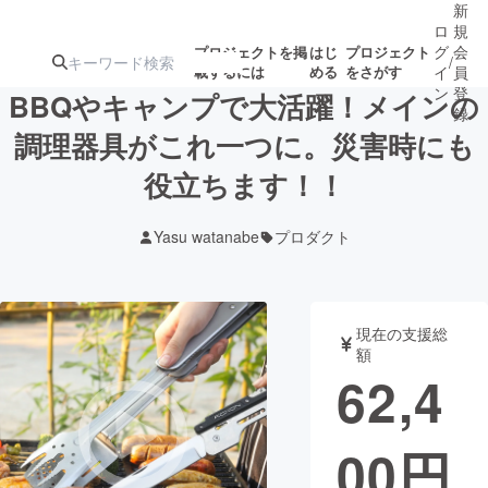
新
ロ
規
グ
会
プロジェクトを掲
はじ
プロジェクト
/
載するには
める
をさがす
イ
員
ン
登
BBQやキャンプで大活躍！メインの
録
調理器具がこれ一つに。災害時にも
役立ちます！！
人気のプロ
注目のリ
注目の新着プロ
募集終了が近いプ
もうすぐ公開
ジェクト
ターン
ジェクト
ロジェクト
されます
Yasu watanabe
プロダクト
アート・写真
音楽
現在の支援総
テクノロジー・ガジェット
ゲーム・サ
額
62,4
映像・映画
書籍・雑誌
00
円
ビジネス・起業
チャレンジ