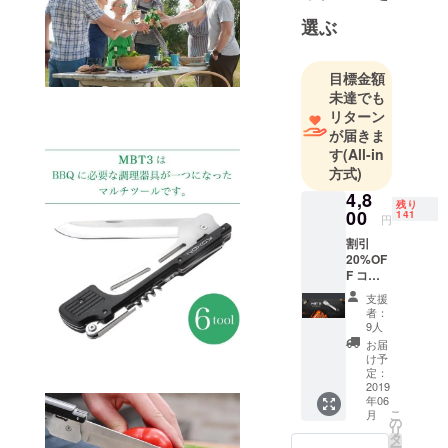
選ぶ
目標金額
未達でも
リターン
が届きま
す
(All-in
方式)
4,8
残り
00
141
円
割引
20%OF
F コー
ス
支援
S-
者：
601（ナ
9人
イフが
お届
スト
け予
レート
定：
タイ
2019
年06
プ） 定
こ
月
価
の
リ
6,000円
タ
ー