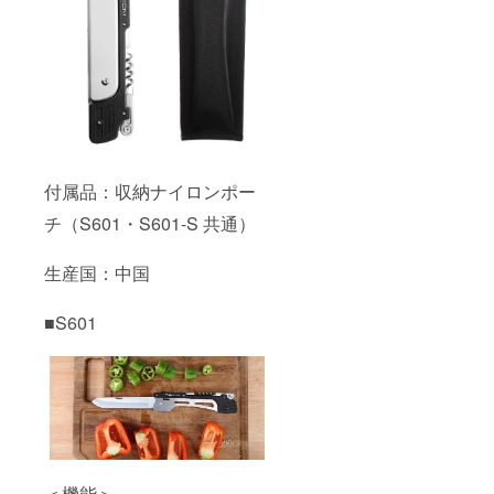
付属品：収納ナイロンポー
チ（S601・S601-S 共通）
生産国：中国
■S601
＜機能＞