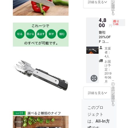
→
ン
詳細を見る
を
4,800円
選
択
（税・
す
る
送料
4,8
込） 配
残り
送時
00
146
円
期：
割引
2019年
20%OF
6月予定
F コー
【内
ス
容】
支援
s-601ｰ
■MBT3
者：
s（ナイ
× 1個 ■
4人
フがギ
収納ナ
お届
ザギザ
イロン
け予
タイ
ポーチ
定：
プ） 定
2019
× 1個
年06
価
※S601
こ
月
6,000円
（ナイ
の
リ
→
フ部分
タ
ー
4,800円
がスト
ン
詳細を見る
を
（税・
レート
選
択
送料
タイ
す
る
込） 配
プ）で
このプロ
送時
す、お
ジェクト
期：
間違い
2019年
なく。
は、
All-In方
6月予定
※製造状
式
です。