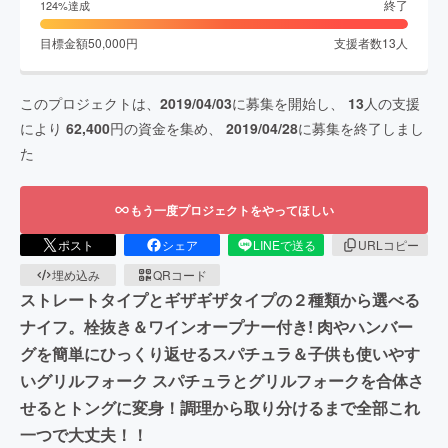
終了
124
%達成
目標金額
50,000
円
支援者数
13
人
このプロジェクトは、
2019/04/03
に募集を開始し、
13
人の支援
により
62,400
円の資金を集め、
2019/04/28
に募集を終了しまし
た
もう一度プロジェクトをやってほしい
ポスト
シェア
LINEで送る
URLコピー
埋め込み
QRコード
ストレートタイプとギザギザタイプの２種類から選べる
ナイフ。栓抜き＆ワインオープナー付き! 肉やハンバー
グを簡単にひっくり返せるスパチュラ＆子供も使いやす
いグリルフォーク スパチュラとグリルフォークを合体さ
せるとトングに変身！調理から取り分けるまで全部これ
一つで大丈夫！！