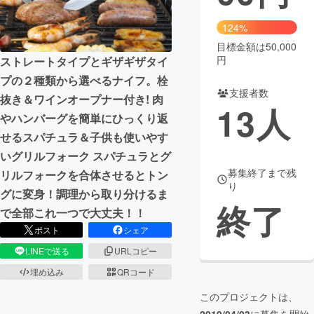
まちづくり・地域活性化
124%
目標金額は50,000
円
ストレートタイプとギザギザタイ
CAMPFIRE for Social Good
CAMPFIRE Creation
プの２種類から選べるナイフ。栓
CAMPFIREふるさと納税
machi-ya
コミュニティ
支援者数
抜き＆ワインオープナー付き! 肉
13
人
やハンバーグを簡単にひっくり返
せるスパチュラ＆子供も使いやす
いグリルフォーク スパチュラとグ
募集終了まで残
リルフォークを合体させるとトン
り
グに変身！調理から取り分けるま
終了
で全部これ一つで大丈夫！！
ポスト
シェア
LINEで送る
URLコピー
埋め込み
QRコード
このプロジェクトは、