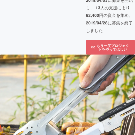
2019/04/03
に募集を開始
し、
13
人の支援により
62,400
円の資金を集め、
2019/04/28
に募集を終了
しました
もう一度プロジェク
トをやってほしい