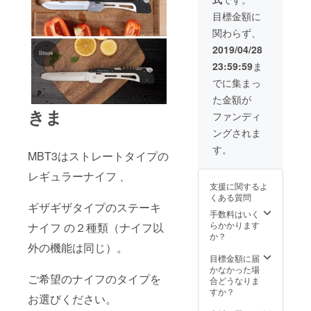
【内
況によ
容】
り出荷
目標金額に
■MBT3
時期が
関わらず、
× 1個 ■
遅れる
収納ナ
場合、
2019/04/28
イロン
早急に
23:59:59
ま
ポーチ
ご連絡
× 1個
致しま
でに集まっ
※s-601ｰ
す。
た金額が
s（ナイ
きま
フ部分
ファンディ
がギザ
ングされま
ギザ）
ですの
す。
MBT3はストレートタイプの
でお間
違いな
レギュラーナイフ 、
く。 ※
支援に関するよ
製造状
くある質問
況によ
ギザギザタイプのステーキ
り出荷
手数料はいく
時期が
らかかります
ナイフ の２種類（ナイフ以
遅れる
か？
場合、
外の機能は同じ）。
早急に
目標金額に届
ご連絡
かなかった場
ご希望のナイフのタイプを
致しま
合どうなりま
す。
すか？
お選びください。