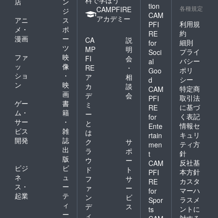
店
ン
tion
各種規定
CAMPFIRE
ジ
CAM
アカデミー
アニ
ス
利用規
PFI
メ・
ポ
約
RE
漫画
ー
CA
説
細則
for
ツ
MP
明
プライ
Soci
ファ
映
FI
会
バシー
al
ッ
像
RE
・
ポリ
Goo
ショ
・
ア
相
シー
d
ン
映
カ
談
特定商
CAM
画
デ
会
取引法
PFI
ゲー
書
ミ
に基づ
RE
ム・
籍
ー
く表記
for
サー
・
と
情報セ
Ente
ビス
雑
は
キュリ
rtain
開発
誌
ク
サ
ティ方
men
出
ラ
ポ
針
t
版
ウ
ー
反社基
CAM
ビジ
ビ
ド
ト
本方針
PFI
ネ
ュ
フ
サ
カスタ
RE
ス・
ー
ァ
ー
マーハ
for
起業
テ
ン
ビ
ラスメ
Spor
ィ
デ
ス
ントに
ts
ー
ィ
対する