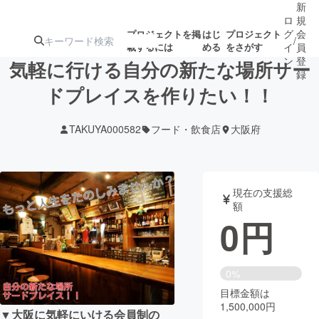
新
ロ
規
グ
会
プロジェクトを掲
はじ
プロジェクト
/
載するには
める
をさがす
イ
員
ン
登
気軽に行ける自分の新たな場所サー
録
ドプレイスを作りたい！！
人気のプロ
注目のリ
注目の新着プロ
募集終了が近いプ
もうすぐ公開
TAKUYA000582
フード・飲食店
大阪府
ジェクト
ターン
ジェクト
ロジェクト
されます
アート・写真
音楽
現在の支援総
額
0
円
テクノロジー・ガジェット
ゲーム・サ
映像・映画
書籍・雑誌
0%
目標金額は
1,500,000円
ビジネス・起業
チャレンジ
▼大阪に気軽にいける会員制の