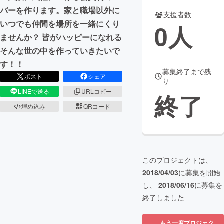
バーを作ります。家と職場以外に
支援者数
まちづくり・地域活性化
いつでも仲間を場所を一緒にくり
0
人
ませんか？ 皆がハッピーになれる
CAMPFIRE for Social Good
CAMPFIRE Creation
そんな世の中を作っていきたいで
す！！
CAMPFIREふるさと納税
machi-ya
コミュニティ
募集終了まで残
ポスト
シェア
り
LINEで送る
URLコピー
終了
埋め込み
QRコード
このプロジェクトは、
2018/04/03
に募集を開始
し、
2018/06/16
に募集を
終了しました
もう一度プロジェク