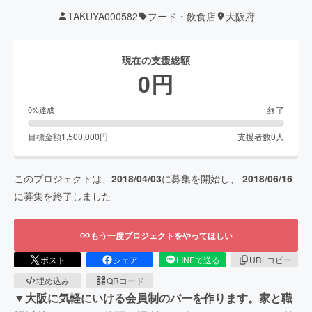
TAKUYA000582
フード・飲食店
大阪府
現在の支援総額
0
円
終了
0
%達成
目標金額
1,500,000
円
支援者数
0
人
このプロジェクトは、
2018/04/03
に募集を開始し、
2018/06/16
に募集を終了しました
もう一度プロジェクトをやってほしい
ポスト
シェア
LINEで送る
URLコピー
埋め込み
QRコード
▼大阪に気軽にいける会員制のバーを作ります。家と職