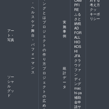
CAM
・
ン
考え方
PFI
ヘ
グ
クッ
RE
ル
と
キーポ
ふる
ス
は
リシー
さと
ケ
プ
実
納税
ア
ロ
施
AD
アー
舞
ジ
事
FOR
ト・
台
ェ
例
ALL
写真
・
ク
HIO
パ
ト
KOS
フ
の
HI
ォ
作
JFA
ー
り
クラ
マ
方
ウド
ン
プ
統
ファ
ス
ロ
計
ン
ソー
ジ
デ
ディ
シャ
ェ
ー
ング
ル
ク
タ
mac
グッ
ト
hi-ya
ド
の
補助
広
金申
め
請サ