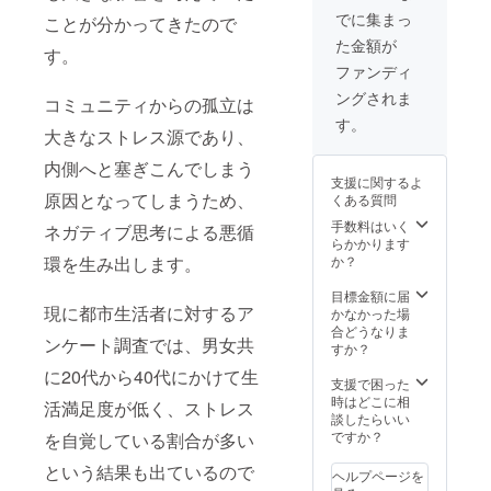
でに集まっ
ことが分かってきたので
た金額が
す。
ファンディ
ングされま
コミュニティからの孤立は
す。
大きなストレス源であり、
内側へと塞ぎこんでしまう
支援に関するよ
原因となってしまうため、
くある質問
手数料はいく
ネガティブ思考による悪循
らかかります
か？
環を生み出します。
目標金額に届
現に都市生活者に対するア
かなかった場
合どうなりま
ンケート調査では、男女共
すか？
に20代から40代にかけて生
支援で困った
時はどこに相
活満足度が低く、ストレス
談したらいい
ですか？
を自覚している割合が多い
という結果も出ているので
ヘルプページを