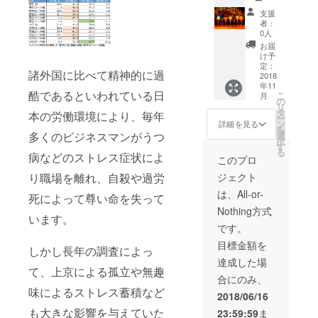
権
支援
（6,000
者：
円相
0人
当） ・
お届
お客さ
け予
ん専用
定：
諸外国に比べて精神的に過
のオリ
2018
年11
ジナル
酷であるといわれている日
こ
月
カクテ
の
リ
ルを当
タ
本の労働環境により、毎年
ー
店に置
ン
詳細を見る
を
かせて
選
多くのビジネスマンがうつ
択
頂きま
す
る
す！！
病などのストレス症状によ
このプロ
ジェクト
り職場を離れ、自殺や過労
は、All-or-
死によって尊い命を失って
Nothing方式
います。
です。
目標金額を
しかし長年の調査によっ
達成した場
て、上京による孤立や無趣
合にのみ、
味によるストレス蓄積など
2018/06/16
も大きな影響を与えていた
23:59:59
ま