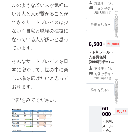
支援者：0人
ルのような若い人が気軽に
お届け予定：
こ
2018年11月
いけ人と人が繋がることが
の
リ
タ
できるサードプレイスは少
ー
ン
詳細を見る
を
選
ないく自宅と職場の往復に
択
す
る
なっている人が多いと思っ
6,500
円
残り300
ています。
・お礼メール ・
入会費無料
そんなサードプレイスを日
(2000円相当) ・
初月の月額会員
支援者：0人
本に増やして、世の中に楽
費無料(6500円
お届け予定：
相当)
しい場を広げたいと思って
こ
2018年11月
の
リ
タ
おります。
ー
ン
詳細を見る
を
選
択
す
下記をみてください。
る
50,
残り10
000
円
・お礼
メール
・会員