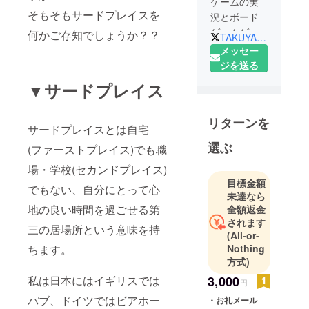
ゲームの実
そもそもサードプレイスを
況とボード
ゲームゲー
何かご存知でしょうか？？
TAKUYA000582
ムの紹介を
メッセー
していま
ジを送る
す！ 興味が
▼サードプレイス
ある人は見
てってくだ
リターンを
さい!
サードプレイスとは自宅
選ぶ
(ファーストプレイス)でも職
場・学校(セカンドプレイス)
目標金額
でもない、自分にとって心
未達なら
地の良い時間を過ごせる第
全額返金
されます
三の居場所という意味を持
(All-or-
Nothing
ちます。
方式)
3,000
私は日本にはイギリスでは
円
パブ、ドイツではビアホー
・お礼メール