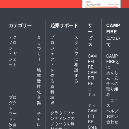
カテゴリー
起案サポート
サ
CAMP
ー
FIRE
テク
ま
プ
ス
ビ
につい
ノロ
ち
ロ
タ
ス
て
ジー
づ
ジ
ッ
・ガ
く
ェ
フ
CAM
CAMP
ジェ
り
ク
に
PFI
FIREと
ット
・
ト
相
RE
は
地
を
談
CAM
あんし
域
作
す
PFI
ん・安
活
る
る
RE
全への
性
資
コ
取り組
化
料
ミュ
み
プロ
音
請
ニ
ニュー
ダク
楽
求
ティ
ス
ト
CAM
ヘルプ
クラウドファ
フー
チ
PFI
お問い
ンディングの
ド・
ャ
RE
合わせ
ノウハウを無
飲食
レ
Crea
料で学ぼう