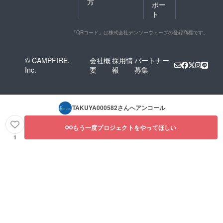
方
ポー
ト
「QRコード」は株式会社デンソーウェーブの登録商標です。
© CAMPFIRE,
会社概
採用情
パートナー
Inc.
要
報
募集
TAKUYA000582
さんへアンコール
もう一度プロジェクトをやってほしい
1