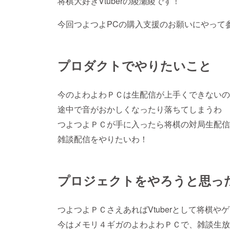
将棋大好きVtuberの綾瀬綾です！
今回つよつよPCの購入支援のお願いにやって参り
プロダクトでやりたいこと
今のよわよわＰＣは生配信が上手くできないの
途中で音がおかしくなったり落ちてしまうわ
つよつよＰＣが手に入ったら将棋の対局生配信
雑談配信をやりたいわ！
プロジェクトをやろうと思っ
つよつよＰＣさえあればVtuberとして将棋
今はメモリ４ギガのよわよわＰＣで、雑談生放