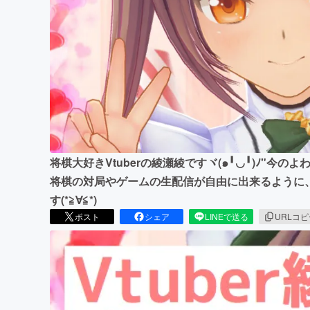
まちづくり・地域活性化
将棋大好きVtuberの綾瀬綾ですヾ(๑╹◡╹)ﾉ"今
将棋の対局やゲームの生配信が自由に出来るように
す(*≧∀≦*)
ポスト
シェア
LINEで送る
URLコ