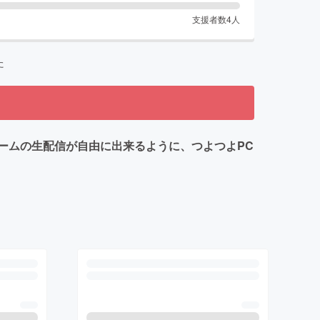
支援者数
4
人
た
やゲームの生配信が自由に出来るように、つよつよPC