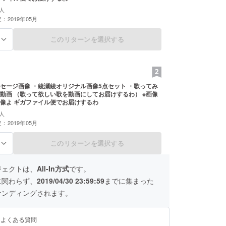
人
：2019年05月
このリターンを選択する
る
セージ画像 ・綾瀬綾オリジナル画像5点セット ・歌ってみ
動画 （歌って欲しい歌を動画にしてお届けするわ） ※画像
像よ ギガファイル便でお届けするわ
人
：2019年05月
このリターンを選択する
る
ジェクトは、
All-In方式
です。
に関わらず、
2019/04/30 23:59:59
までに集まった
ァンディングされます。
るよくある質問