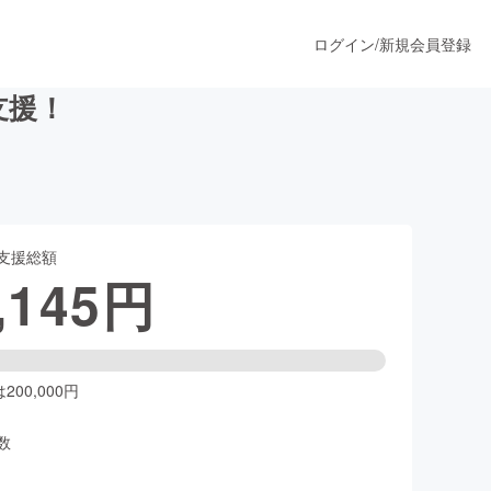
ログイン
/
新規会員登録
支援！
うすぐ公開されます
支援総額
プロダクト
,145
円
ファッション
スポーツ
00,000円
数
ア
ソーシャルグッド
人