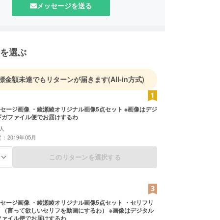
メッセージを送る
を選ぶ
標金額未達でもリターンが届きます
(All-in方式)
ージ画像 ・綾瀬綾オリジナル画像5点セット ※画像はデジ
ギガファイル便でお届けするわ
人
：2019年05月
このリターンを選択する
る
セージ画像 ・綾瀬綾オリジナル画像5点セット ・セリフリ
言って欲しいセリフを動画にするわ） ※画像はデジタル
ファイル便でお届けするわ