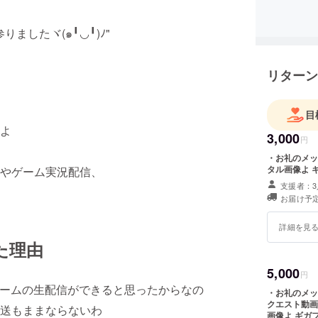
ましたヾ(๑╹◡╹)ﾉ"
リターン
目
よ
3,000
円
・お礼のメッセ
タル画像よ 
やゲーム実況配信、
支援者：3
お届け予定
詳細を見
た理由
5,000
円
やゲームの生配信ができると思ったからなの
・お礼のメッ
クエスト動画 （
送もままならないわ
画像よ ギガ