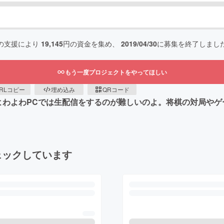
の支援により
19,145
円の資金を集め、
2019/04/30
に募集を終了しまし
もう一度プロジェクトをやってほしい
RLコピー
埋め込み
QRコード
ﾉ"今のよわよわPCでは生配信をするのが難しいのよ。将棋の対局
ェックしています