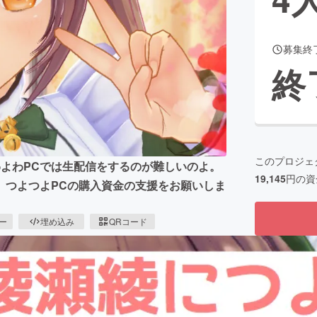
募集終
CAMPFIRE for Social Good
CAMPFIRE Creation
終
CAMPFIREふるさと納税
machi-ya
コミュニティ
このプロジェ
のよわよわPCでは生配信をするのが難しいのよ。
19,145
円の資
、つよつよPCの購入資金の支援をお願いしま
ピー
埋め込み
QRコード