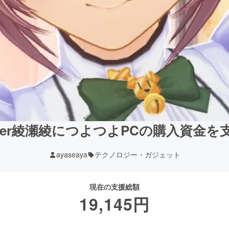
uber綾瀬綾につよつよPCの購入資金を
ayaseaya
テクノロジー・ガジェット
現在の支援総額
19,145
円