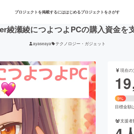
プロジェクトを掲載するには
はじめる
プロジェクトをさがす
uber綾瀬綾につよつよPCの購入資金を
ayaseaya
テクノロジー・ガジェット
注目のリターン
注目の新着プロジェクト
募集終了が近いプロジェクト
も
現在の
音楽
舞台・パフォーマンス
19
ゲーム・サービス開発
フード・飲食店
9%
書籍・雑誌出版
アニメ・漫画
目標金額は2
支援者
チャレンジ
ビューティー・ヘルスケ
4