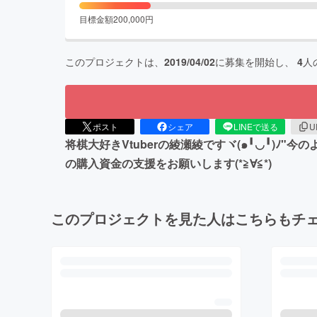
目標金額
200,000
円
このプロジェクトは、
2019/04/02
に募集を開始し、
4
人
ポスト
シェア
LINEで送る
U
将棋大好きVtuberの綾瀬綾ですヾ(๑╹◡╹)
の購入資金の支援をお願いします(*≧∀≦*)
このプロジェクトを見た人はこちらもチ