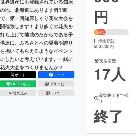
世界遺産にも登録されている知床
円
の地、北海道にあります斜里町
まちづくり・地域活性化
で、第一回知床しゃり花火大会を
開催致します！より多くの花火を
CAMPFIRE for Social Good
CAMPFIRE Creation
34%
打ち上げて地域のたからである子
CAMPFIREふるさと納税
machi-ya
コミュニティ
目標金額は
供達に、ふるさとへの愛着や誇り
500,000円
を抱いてもらえるようなイベント
にしたいと考えています。一緒に
支援者数
17
人
花火大会をつくりませんか？
ポスト
シェア
LINEで送る
URLコピー
埋め込み
QRコード
募集終了まで残
り
終了