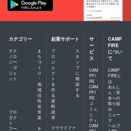
カテゴリー
起案サポート
サ
CAMP
ー
FIRE
テク
ま
プ
ス
ビ
につい
ノロ
ち
ロ
タ
ス
て
ジー
づ
ジ
ッ
・ガ
く
ェ
フ
CAM
CAMP
ジェ
り
ク
に
PFI
FIREと
ット
・
ト
相
RE
は
地
を
談
CAM
あんし
域
作
す
PFI
ん・安
活
る
る
RE
全への
性
資
コ
取り組
化
料
ミュ
み
プロ
音
請
ニ
ニュー
ダク
楽
求
ティ
ス
ト
CAM
ヘルプ
クラウドファ
フー
チ
PFI
お問い