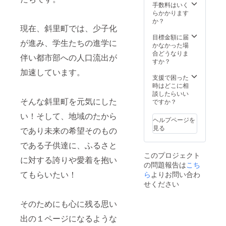
にお申
手数料はいく
し付け
らかかります
くださ
か？
現在、斜里町では、少子化
い。 ・
感謝の
目標金額に届
が進み、学生たちの進学に
気持ち
かなかった場
を込め
合どうなりま
伴い都市部への人口流出が
たお礼
すか？
のメー
加速しています。
ルをお
支援で困った
送り致
時はどこに相
しま
談したらいい
す。 ・
そんな斜里町を元気にした
ですか？
花火大
い！そして、地域のたから
会で撮
ヘルプページを
影した
見る
であり未来の希望そのもの
記念写
真をお
である子供達に、ふるさと
送り致
このプロジェクト
しま
に対する誇りや愛着を抱い
の問題報告は
こち
す。 ・
大会の
てもらいたい！
ら
よりお問い合わ
模様を
せください
撮影し
たDVD
そのためにも心に残る思い
をお送
り致し
出の１ページになるような
ます。