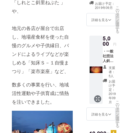
させていただき
「しれとこ斜里ねぷた 」
し付けくださ
お届け予定：
ます。 ※支援
こ
い。 ・感謝の気
2019年09月
の
や、
時、必ず備考欄
リ
持ちを込めたお
タ
にご希望のお名
ー
礼のメールをお
ン
前をご記入くだ
詳細を見る
を
送り致します。
選
さい。記入のな
択
地元の各店が屋台で出店
す
い場合は
る
CAMPFIREの
し、地場産食材を使った自
5,0
ユーザー名を掲
00
載いたします。
円
慢のグルメや子供縁日、バ
ご了承くださ
・一般
い。 また、掲載
ンドによるライブなどが楽
社団法
をご遠慮される
人斜里
しめる「知床Ｓ－１自慢ま
方は事前にお申
青年会
し付けくださ
支援
議所の
つり」「楽市楽座」など、
い。 ・感謝の気
者：
ホーム
5人
持ちを込めたお
ページ
礼のメールをお
お届
数多くの事業を行い、地域
にお名
け予
送り致します。
前を掲
定：
・花火大会で撮
活性運動や子供育成に情熱
載させ
2019
影した記念写真
年09
ていた
をお送り致しま
を注いできました。
こ
月
だきま
の
す。
リ
す。 ※
タ
ー
支援
ン
詳細を見る
を
時、必
選
択
ず備考
す
る
欄にご
希望の