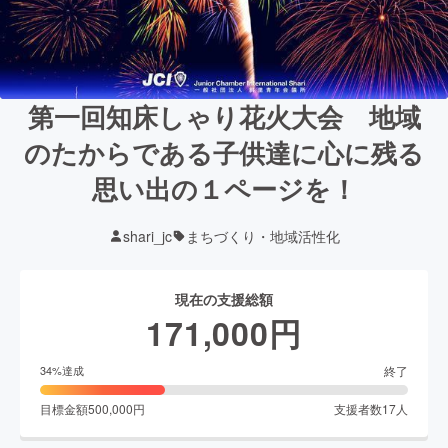
第一回知床しゃり花火大会 地域
のたからである子供達に心に残る
思い出の１ページを！
shari_jc
まちづくり・地域活性化
現在の支援総額
171,000
円
終了
34
%達成
目標金額
500,000
円
支援者数
17
人