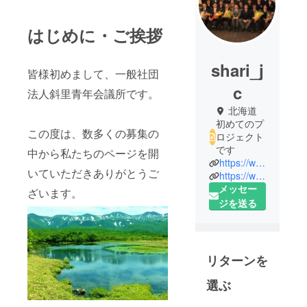
はじめに・ご挨拶
shari_j
皆様初めまして、一般社団
c
法人斜里青年会議所です。
北海道
初めてのプ
この度は、数多くの募集の
ロジェクト
です
中から私たちのページを開
https://www.shari-jc.com/
いていただきありがとうご
https://www.facebook.com/JCIshari/
メッセー
ざいます。
ジを送る
リターンを
選ぶ