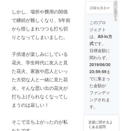
リ
す。 ※
タ
様を撮影した
を込め
ー
支援
ン
詳細を見る
DVDをお送り致
たお礼
を
しかし、場所や費用の関係
時、必
選
します。 ※ド
のメー
択
ず備考
す
ローンでの空撮
ルをお
る
で継続が難しくなり、5年前
欄にご
このプロ
を予定していま
送り致
希望の
す。 ・開会前に
しま
から惜しまれつつも打ち切
ジェクト
お名前
お名前のお読み
す。 ・
をご記
は、
All-In方
上げをさせてい
花火大
りとなってしまいました。
入くだ
ただきます。 ※
会で撮
式
です。
さい。
お読み上げをご
影した
記入の
目標金額に
遠慮される方は
記念写
ない場
子供達が楽しみにしている
事前にお申し付
真をお
関わらず、
合は
けください。
送り致
花火、学生時代に友人と見
CAMPF
2019/06/30
しま
IREの
す。 ・
た花火、家族や恋人といっ
23:59:59
ま
ユー
大会の
ザー名
でに集まっ
模様を
た大切な人と一緒に見た花
を掲載
撮影し
た金額が
いたし
火、そんな思い出の花火が
たDVD
ます。
ファンディ
をお送
ご了承
打ち上げられなくなってし
り致し
ングされま
くださ
ます。
まうのは寂しい！
い。 ま
す。
※ドロー
た、掲
ンでの
載をご
空撮を
遠慮さ
予定し
そこで立ち上がったのが私
支援に関するよ
れる方
ていま
くある質問
は事前
たちです。
す。