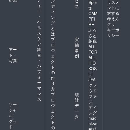
ン
ビ
ラスメ
Spor
ィ
デ
ス
ントに
ts
ー
ィ
対する
CAM
・
ン
考え方
PFI
ヘ
グ
クッ
RE
ル
と
キーポ
ふる
ス
は
リシー
さと
ケ
プ
実
納税
ア
ロ
施
AD
アー
舞
ジ
事
FOR
ト・
台
ェ
例
ALL
写真
・
ク
HIO
パ
ト
KOS
フ
の
HI
ォ
作
JFA
ー
り
クラ
マ
方
ウド
ン
プ
統
ファ
ス
ロ
計
ン
ソー
ジ
デ
ディ
シャ
ェ
ー
ング
ル
ク
タ
mac
グッ
ト
hi-ya
ド
の
補助