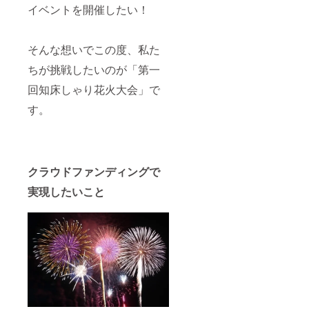
※ドロー
イベントを開催したい！
ンでの
空撮を
予定し
そんな想いでこの度、私た
ていま
す。 ・
ちが挑戦したいのが「第一
開会前
にお名
回知床しゃり花火大会」で
前のお
読み上
す。
げをさ
せてい
ただき
ます。
※お読み
上げを
クラウドファンディングで
ご遠慮
実現したいこと
される
方は事
前にお
申し付
けくだ
さい。
・あな
たの想
いをの
せた
メッ