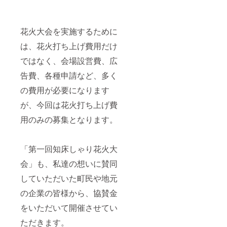
セージ
つき花
火を打
ち上げ
花火大会を実施するために
ます！
※３号玉
は、花火打ち上げ費用だけ
花火打
ではなく、会場設営費、広
ち上げ
を予
告費、各種申請など、多く
定 先
着５名
の費用が必要になります
様まで
が、今回は花火打ち上げ費
用のみの募集となります。
「第一回知床しゃり花火大
会」も、私達の想いに賛同
していただいた町民や地元
の企業の皆様から、協賛金
をいただいて開催させてい
ただきます。