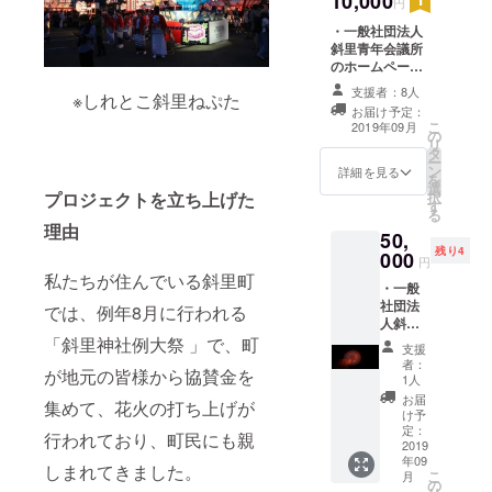
10,000
円
お名前
・一般社団法人
をご記
斜里青年会議所
入くだ
のホームページ
さい。
にお名前を掲載
記入の
支援者：8人
※しれとこ斜里ねぷた
させていただき
ない場
お届け予定：
ます。 ※支援
合は
こ
2019年09月
の
時、必ず備考欄
CAMPF
リ
タ
にご希望のお名
IREの
ー
ン
前をご記入くだ
ユー
詳細を見る
を
選
さい。記入のな
ザー名
択
プロジェクトを立ち上げた
す
い場合は
を掲載
る
CAMPFIREの
いたし
理由
50,
ユーザー名を掲
ます。
残り4
000
載いたします。
ご了承
円
ご了承くださ
くださ
私たちが住んでいる斜里町
・一般
い。 また、掲載
い。 ま
社団法
では、例年8月に行われる
をご遠慮される
た、掲
人斜里
方は事前にお申
載をご
青年会
「斜里神社例大祭 」で、町
し付けくださ
遠慮さ
支援
議所の
い。 ・感謝の気
れる方
者：
が地元の皆様から協賛金を
ホーム
1人
持ちを込めたお
は事前
ページ
礼のメールをお
にお申
お届
集めて、花火の打ち上げが
にお名
け予
送り致します。
し付け
前を掲
定：
・花火大会で撮
くださ
行われており、町民にも親
載させ
2019
影した記念写真
い。 ・
年09
ていた
しまれてきました。
をお送り致しま
感謝の
こ
月
だきま
の
す。 ・大会の模
気持ち