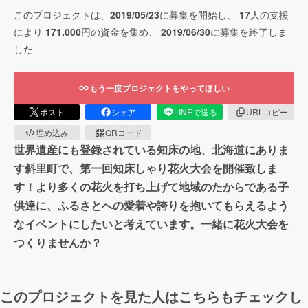
このプロジェクトは、
2019/05/23
に募集を開始し、
17
人の支援
により
171,000
円の資金を集め、
2019/06/30
に募集を終了しま
した
もう一度プロジェクトをやってほしい
ポスト
シェア
LINEで送る
URLコピー
埋め込み
QRコード
世界遺産にも登録されている知床の地、北海道にありま
す斜里町で、第一回知床しゃり花火大会を開催致しま
す！より多くの花火を打ち上げて地域のたからである子
供達に、ふるさとへの愛着や誇りを抱いてもらえるよう
なイベントにしたいと考えています。一緒に花火大会を
つくりませんか？
このプロジェクトを見た人はこちらもチェックし