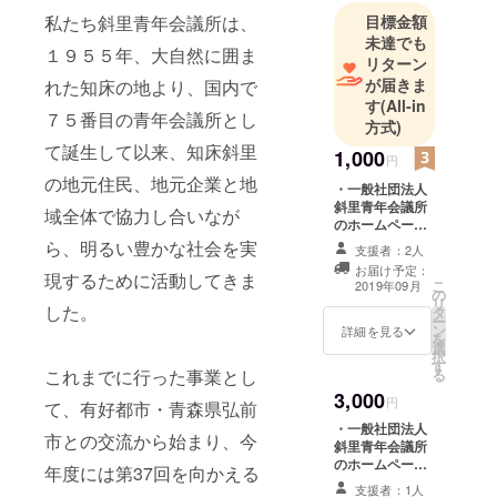
私たち斜里青年会議所は、
目標金額
未達でも
１９５５年、大自然に囲ま
リターン
が届きま
れた知床の地より、国内で
す
(All-in
７５番目の青年会議所とし
方式)
て誕生して以来、知床斜里
1,000
円
の地元住民、地元企業と地
・一般社団法人
斜里青年会議所
域全体で協力し合いなが
のホームページ
にお名前を掲載
ら、明るい豊かな社会を実
支援者：2人
させていただき
お届け予定：
現するために活動してきま
ます。 ※支援
こ
2019年09月
の
時、必ず備考欄
リ
した。
タ
にご希望のお名
ー
ン
前をご記入くだ
詳細を見る
を
選
さい。記入のな
択
す
い場合は
これまでに行った事業とし
る
CAMPFIREの
3,000
ユーザー名を掲
円
て、有好都市・青森県弘前
載いたします。
・一般社団法人
ご了承くださ
市との交流から始まり、今
斜里青年会議所
い。 また、掲載
のホームページ
年度には第37回を向かえる
をご遠慮される
にお名前を掲載
方は事前にお申
支援者：1人