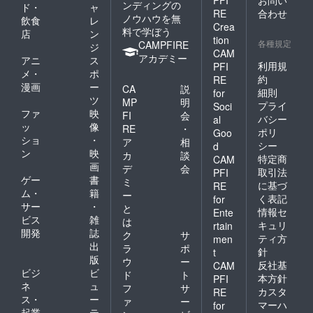
ンディングの
ド・
ャ
RE
合わせ
ノウハウを無
飲食
レ
Crea
料で学ぼう
店
ン
tion
各種規定
CAMPFIRE
ジ
CAM
アカデミー
アニ
ス
利用規
PFI
メ・
ポ
約
RE
漫画
ー
CA
説
細則
for
ツ
MP
明
プライ
Soci
ファ
映
FI
会
バシー
al
ッ
像
RE
・
ポリ
Goo
ショ
・
ア
相
シー
d
ン
映
カ
談
特定商
CAM
画
デ
会
取引法
PFI
ゲー
書
ミ
に基づ
RE
ム・
籍
ー
く表記
for
サー
・
と
情報セ
Ente
ビス
雑
は
キュリ
rtain
開発
誌
ク
サ
ティ方
men
出
ラ
ポ
針
t
版
ウ
ー
反社基
CAM
ビジ
ビ
ド
ト
本方針
PFI
ネ
ュ
フ
サ
カスタ
RE
ス・
ー
ァ
ー
マーハ
for
起業
テ