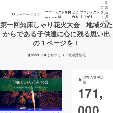
新
ロ
規
グ
会
プロジェクトを掲
はじ
プロジェクト
/
載するには
める
をさがす
イ
員
ン
登
第一回知床しゃり花火大会 地域のた
録
からである子供達に心に残る思い出
の１ページを！
人気のプロ
注目のリ
注目の新着プロ
募集終了が近いプ
もうすぐ公開
ジェクト
ターン
ジェクト
ロジェクト
されます
shari_jc
まちづくり・地域活性化
アート・写真
音楽
現在の支援総
テクノロジー・ガジェット
ゲーム・サ
額
171,
映像・映画
書籍・雑誌
000
ビジネス・起業
チャレンジ