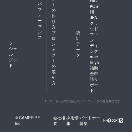
HIO
パ
ト
KOS
フ
の
HI
ォ
作
JFA
ー
り
クラ
マ
方
ウド
ン
プ
統
ファ
ス
ロ
計
ン
ソー
ジ
デ
ディ
シャ
ェ
ー
ング
ル
ク
タ
mac
グッ
ト
hi-ya
ド
の
補助
広
金申
め
請サ
方
ポー
ト
「QRコード」は株式会社デンソーウェーブの登録商標です。
© CAMPFIRE,
会社概
採用情
パートナー
Inc.
要
報
募集