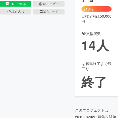
LINEで送る
URLコピー
210%
まちづくり・地域活性化
埋め込み
QRコード
目標金額は50,000
円
CAMPFIRE for Social Good
CAMPFIRE Creation
支援者数
CAMPFIREふるさと納税
machi-ya
コミュニティ
14
人
募集終了まで残
り
終了
このプロジェクトは、
2019/04/02
に募集を開始