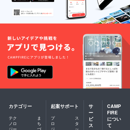
カテゴリー
起案サポート
サ
CAMP
ー
FIRE
テク
ま
プ
ス
ビ
につい
ノロ
ち
ロ
タ
ス
て
ジー
づ
ジ
ッ