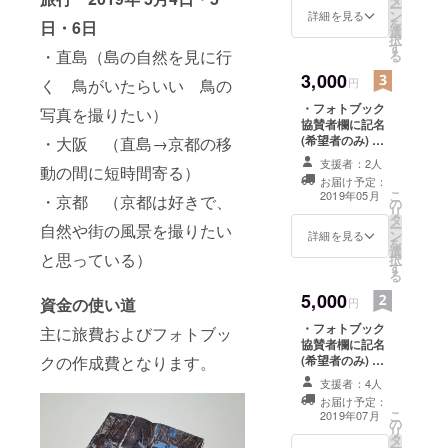
ー
ン
名前をご記入く
詳細を見る
を
日・6日
選
ださい。 記入の
択
す
ない場合は
・直島（島の自然を見に行
る
CAMPFIREの
3,000
ユーザー名を掲
く 鳥がいたらいい 鳥の
円
載いたします。
・フォトブック
写真を撮りたい）
ご了承くださ
協賛者欄に記名
い。また、記名
(希望者のみ) ・
・大阪 （直島→京都の移
をご希望されな
旅行記メルマガ
い場合はその旨
支援者：2人
動の間に短時間寄る）
配信（5月4日~6
をご記入お願い
お届け予定：
日の3日間） ・
します。
こ
2019年05月
・京都 （京都は好きで、
の
フォトブックに
リ
タ
は含まれない写
ー
自然や街の風景を撮りたい
ン
真作品データの
詳細を見る
を
選
DL権（5枚程
と思っている）
択
す
度） ※支援時、
る
必ず備考欄にご
5,000
希望のお名前を
資金の使い道
円
ご記入くださ
・フォトブック
主に旅費およびフォトブッ
い。 記入のない
協賛者欄に記名
場合は
クの作成費となります。
(希望者のみ) ・
CAMPFIREの
旅行記メルマガ
ユーザー名を掲
支援者：4人
配信（5月4日~6
載いたします。
お届け予定：
日の3日間） ・
ご了承くださ
こ
2019年07月
の
フォトブック ※
い。また、記名
リ
タ
支援時、必ず備
をご希望されな
ー