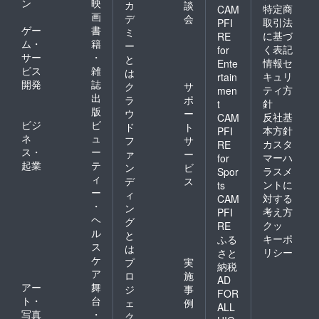
ン
映
カ
談
特定商
CAM
画
デ
会
取引法
PFI
ゲー
書
ミ
に基づ
RE
ム・
籍
ー
く表記
for
サー
・
と
情報セ
Ente
ビス
雑
は
キュリ
rtain
開発
誌
ク
サ
ティ方
men
出
ラ
ポ
針
t
版
ウ
ー
反社基
CAM
ビジ
ビ
ド
ト
本方針
PFI
ネ
ュ
フ
サ
カスタ
RE
ス・
ー
ァ
ー
マーハ
for
起業
テ
ン
ビ
ラスメ
Spor
ィ
デ
ス
ントに
ts
ー
ィ
対する
CAM
・
ン
考え方
PFI
ヘ
グ
クッ
RE
ル
と
キーポ
ふる
ス
は
リシー
さと
ケ
プ
実
納税
ア
ロ
施
AD
アー
舞
ジ
事
FOR
ト・
台
ェ
例
ALL
写真
・
ク