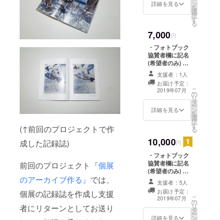
ン
考欄にご希望の
詳細を見る
い場合はその旨
を
選
お名前をご記入
をご記入お願い
択
す
ください。 記入
します。
る
のない場合は
7,000
CAMPFIREの
円
ユーザー名を掲
・フォトブック
載いたします。
協賛者欄に記名
ご了承くださ
(希望者のみ) ・
い。また、記名
旅行記メルマガ
をご希望されな
支援者：1人
配信（5月4日~6
い場合はその旨
お届け予定：
日の3日間） ・
こ
をご記入お願い
2019年07月
の
フォトブックに
リ
します。
タ
は含まれない写
ー
ン
真作品データの
詳細を見る
を
選
DL権（5枚程
択
す
度） ・フォト
(↑前回のプロジェクトで作
る
ブック ※支援
10,000
時、必ず備考欄
成した記録誌)
円
にご希望のお名
・フォトブック
前をご記入くだ
協賛者欄に記名
前回のプロジェクト
『個展
さい。 記入のな
(希望者のみ) ・
い場合は
のアーカイブ作る』
では、
旅行記メルマガ
CAMPFIREの
支援者：5人
配信（5月4日~6
ユーザー名を掲
お届け予定：
個展の記録誌を作成し支援
日の3日間） ・
載いたします。
こ
2019年07月
の
フォトブック ・
ご了承くださ
リ
者にリターンとしてお送り
タ
プリント写真作
い。また、記名
ー
ン
品1点(A4判 /額
詳細を見る
をご希望されな