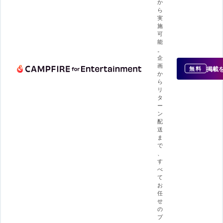
か
ら
実
施
可
能
。
企
画
掲載
無料
か
ら
リ
タ
ー
ン
配
送
ま
で
、
す
べ
て
お
任
せ
の
プ