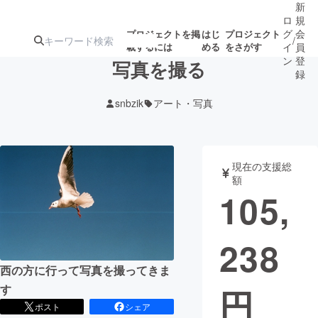
新
ロ
規
グ
会
プロジェクトを掲
はじ
プロジェクト
/
載するには
める
をさがす
イ
員
ン
登
写真を撮る
録
snbzik
アート・写真
人気のプロ
注目のリ
注目の新着プロ
募集終了が近いプ
もうすぐ公開
ジェクト
ターン
ジェクト
ロジェクト
されます
現在の支援総
額
アート・写真
音楽
105,
テクノロジー・ガジェット
ゲーム・サ
238
映像・映画
書籍・雑誌
西の方に行って写真を撮ってきま
円
す
ビジネス・起業
チャレンジ
ポスト
シェア