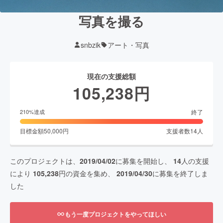
写真を撮る
snbzik
アート・写真
現在の支援総額
105,238
円
終了
210
%達成
目標金額
50,000
円
支援者数
14
人
このプロジェクトは、
2019/04/02
に募集を開始し、
14
人の支援
により
105,238
円の資金を集め、
2019/04/30
に募集を終了しま
した
もう一度プロジェクトをやってほしい