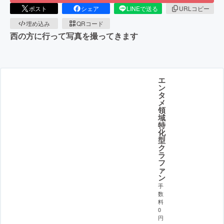
ポスト
シェア
LINEで送る
URLコピー
埋め込み
QRコード
西の方に行って写真を撮ってきます
エ
ン
タ
メ
領
域
特
化
型
ク
ラ
フ
ァ
ン
手
数
料
0
円