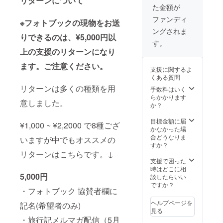
リターンについて
い。また、記名
た金額が
をご希望されな
い場合はその旨
ファンディ
※フォトブックの現物をお送
をご記入お願い
ングされま
します。
りできるのは、¥5,000円以
す。
上の支援のリターンになり
ます。ご注意ください。
支援に関するよ
くある質問
リターンは多くの種類を用
手数料はいく
らかかります
意しました。
か？
目標金額に届
¥1,000 ~ ¥2,2000 で8種ござ
かなかった場
合どうなりま
いますが中でもオススメの
すか？
リターンはこちらです。↓
支援で困った
時はどこに相
5,000円
談したらいい
ですか？
・フォトブック 協賛者欄に
ヘルプページを
記名(希望者のみ)
見る
・旅行記メルマガ配信（5月