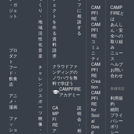
・ガ
く
ェ
フ
CAM
CAMP
ジェ
り
ク
に
PFI
FIREと
ット
・
ト
相
RE
は
地
を
談
CAM
あんし
域
作
す
PFI
ん・安
活
る
る
RE
全への
性
資
コ
取り組
化
料
ミュ
み
プロ
音
請
ニ
ニュー
ダク
楽
求
ティ
ス
ト
CAM
ヘルプ
クラウドファ
フー
チ
PFI
お問い
ンディングの
ド・
ャ
RE
合わせ
ノウハウを無
飲食
レ
Crea
料で学ぼう
店
ン
tion
各種規定
CAMPFIRE
ジ
CAM
アカデミー
アニ
ス
利用規
PFI
メ・
ポ
約
RE
漫画
ー
CA
説
細則
for
ツ
MP
明
プライ
Soci
ファ
映
FI
会
バシー
al
ッ
像
RE
・
ポリ
Goo
ショ
・
ア
相
シー
d