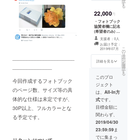
択
ご了承くださ
す
ED:2) ※支援時、
る
い。また、記名
必ず備考欄にご
をご希望されな
22,000
希望のお名前を
円
い場合はその旨
ご記入くださ
をご記入お願い
・フォトブック
い。 記入のない
します。
協賛者欄に記名
場合は
(希望者のみ) ・
CAMPFIREの
旅行記メルマガ
ユーザー名を掲
支援者：0人
配信（5月4日~6
載いたします。
お届け予定：
日の3日間） ・
こ
ご了承くださ
2019年07月
の
フォトブックに
リ
い。また、記名
タ
は含まれない写
______________________
ー
をご希望されな
ン
真作品データの
詳細を見る
を
い場合はその旨
選
______________
DL権(5枚程度)
択
をご記入お願い
す
・フォトブック
る
します。
・プリント写真
このプロ
今回作成するフォトブック
作品1点(A3判 /
ジェクト
額装なし/各作品
のページ数、サイズ等の具
ED:2) ※支援時、
は、
All-In方
必ず備考欄にご
体的な仕様は未定ですが、
式
です。
希望のお名前を
ご記入くださ
目標金額に
30P以上、フルカラーとな
い。 記入のない
関わらず、
場合は
る予定です。
CAMPFIREの
2019/04/30
ユーザー名を掲
23:59:59
ま
載いたします。
ご了承くださ
でに集まっ