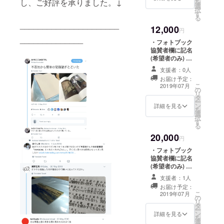
し、ご好評を承りました。↓
を
選
装なし/各作品
い場合はその旨
択
す
ED:10) ※支援
をご記入お願い
る
時、必ず備考欄
______________________
します。
12,000
にご希望のお名
円
前をご記入くだ
______________
・フォトブック
さい。 記入のな
協賛者欄に記名
い場合は
(希望者のみ) ・
CAMPFIREの
旅行記メルマガ
ユーザー名を掲
支援者：0人
配信（5月4日~6
載いたします。
お届け予定：
日の3日間） ・
こ
ご了承くださ
2019年07月
の
フォトブックに
リ
い。また、記名
タ
は含まれない写
ー
をご希望されな
ン
真作品データの
詳細を見る
を
い場合はその旨
選
DL権(5枚程度)
択
をご記入お願い
す
・フォトブック
る
します。
・プリント写真
20,000
作品1点(A4判 /
円
額装なし/各作品
・フォトブック
ED:10) ※支援
協賛者欄に記名
時、必ず備考欄
(希望者のみ) ・
にご希望のお名
旅行記メルマガ
前をご記入くだ
支援者：1人
配信（5月4日~6
さい。 記入のな
お届け予定：
日の3日間） ・
こ
い場合は
2019年07月
の
フォトブック ・
リ
CAMPFIREの
タ
プリント写真作
ー
ユーザー名を掲
ン
品1点(A3判 /額
詳細を見る
を
載いたします。
選
装なし/各作品