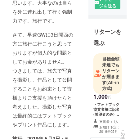
思います。大事なのは自ら
ジを送る
を外に連れ出して行く強制
力です。旅行です。
リターンを
さて、早速GWに3日間西の
選ぶ
方に旅行に行こうと思って
おりますが個人的な問題と
目標金額
してお金がありません。
未達でも
つきましては、旅先で写真
リターン
が届きま
を撮影し、作品として公開
す
(All-in
することをお約束として皆
方式)
1,000
様よりご支援を頂けたらと
円
・フォトブック
考えました。撮影した写真
協賛者欄に記名
(希望者のみ) ・
は最終的にはフォトブック
旅行記メルマガ
支援者：1人
やプリント作品にします。
配信（5月4日~6
お届け予定：
日の3日間） ※支
こ
2019年05月
の
援時、必ず備考
リ
旅行 2019年
5月4日・5
タ
欄にご希望のお