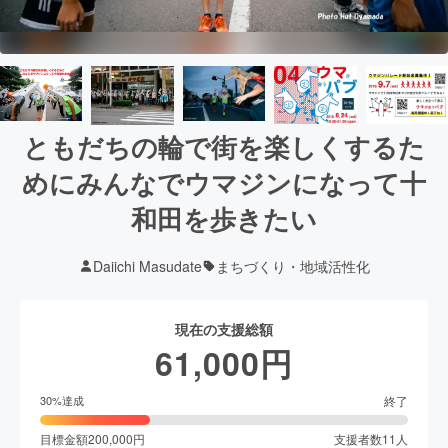
ともだちの輪で街を楽しくするた
めにみんなでウマジンになって十
和田を歩きたい
Daiichi Masudate
まちづくり・地域活性化
現在の支援総額
61,000
円
終了
30
%達成
目標金額
200,000
円
支援者数
11
人