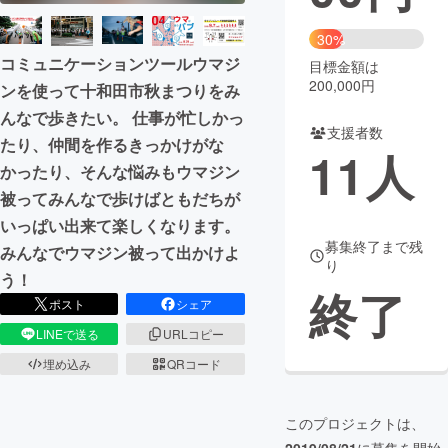
まちづくり・地域活性化
30%
コミュニケーションツールウマジ
目標金額は
200,000円
ンを使って十和田市秋まつりをみ
CAMPFIRE for Social Good
CAMPFIRE Creation
んなで歩きたい。 仕事が忙しかっ
CAMPFIREふるさと納税
machi-ya
コミュニティ
支援者数
たり、仲間を作るきっかけがな
11
人
かったり、そんな悩みもウマジン
被ってみんなで歩けばともだちが
いっぱい出来て楽しくなります。
募集終了まで残
みんなでウマジン被って出かけよ
り
う！
終了
ポスト
シェア
LINEで送る
URLコピー
埋め込み
QRコード
このプロジェクトは、