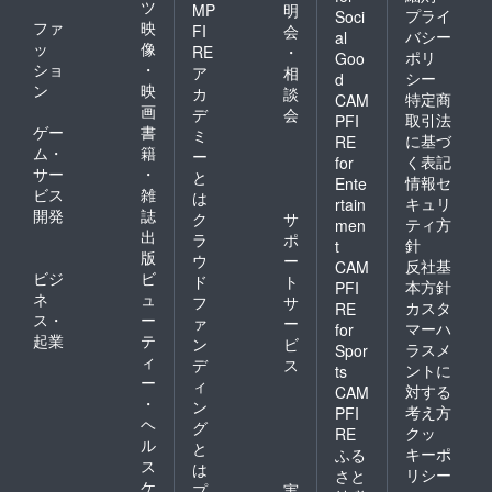
ツ
MP
明
プライ
Soci
ファ
映
FI
会
バシー
al
ッ
像
RE
・
ポリ
Goo
ショ
・
ア
相
シー
d
ン
映
カ
談
特定商
CAM
画
デ
会
取引法
PFI
ゲー
書
ミ
に基づ
RE
ム・
籍
ー
く表記
for
サー
・
と
情報セ
Ente
ビス
雑
は
キュリ
rtain
開発
誌
ク
サ
ティ方
men
出
ラ
ポ
針
t
版
ウ
ー
反社基
CAM
ビジ
ビ
ド
ト
本方針
PFI
ネ
ュ
フ
サ
カスタ
RE
ス・
ー
ァ
ー
マーハ
for
起業
テ
ン
ビ
ラスメ
Spor
ィ
デ
ス
ントに
ts
ー
ィ
対する
CAM
・
ン
考え方
PFI
ヘ
グ
クッ
RE
ル
と
キーポ
ふる
ス
は
リシー
さと
ケ
プ
実