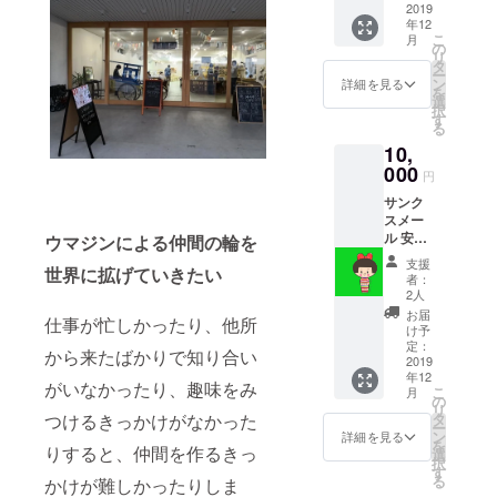
2019オ
2019
年12
リジナ
こ
月
ルてぬ
の
リ
ぐい
タ
ー
ン
詳細を見る
を
選
択
す
る
10,
000
円
サンク
スメー
ル 安斉
ウマジンによる仲間の輪を
将さん
支援
世界に拡げていきたい
直筆サ
者：
イン入
2人
りペー
お届
仕事が忙しかったり、他所
パーク
け予
ラフト
定：
から来たばかりで知り合い
2019オ
2019
年12
リジナ
がいなかったり、趣味をみ
こ
月
ルてぬ
の
リ
ぐい
タ
つけるきっかけがなかった
ー
作った
ン
詳細を見る
を
ペー
りすると、仲間を作るきっ
選
択
パーク
す
る
かけが難しかったりしま
ラフト