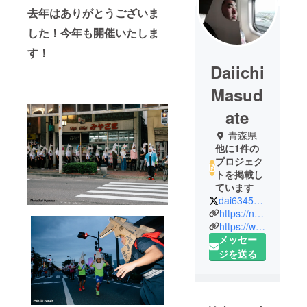
去年はありがとうございま
した！今年も開催いたしま
す！
Daiichi
Masud
ate
青森県
他に1件の
プロジェク
トを掲載し
ています
dai6345789
https://note.mu/towadaumagin
https://www.facebook.com/Umagin2012/
メッセー
ジを送る