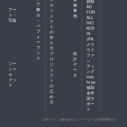
納税
ア
ロ
施
AD
アー
舞
ジ
事
FOR
ト・
台
ェ
例
ALL
写真
・
ク
HIO
パ
ト
KOS
フ
の
HI
ォ
作
JFA
ー
り
クラ
マ
方
ウド
ン
プ
統
ファ
ス
ロ
計
ン
ソー
ジ
デ
ディ
シャ
ェ
ー
ング
ル
ク
タ
mac
グッ
ト
hi-ya
ド
の
補助
広
金申
め
請サ
方
ポー
ト
「QRコード」は株式会社デンソーウェーブの登録商標です。