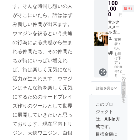
100
を立て
す。そんな時同じ想いの人
て置く
,00
残り1
ことが
0
がそこにいたら、話ははず
円
出来
る。 ク
サンク
み新しい仲間が出来ます。
ラフト
スメー
作家
ル 安斉
ウマジンを被るという共通
miu.lab
将さん
支援
の行為による共感から生ま
oのハン
直筆サ
者：
ドメイ
イン入
0人
れる仲間たち、その仲間た
ドによ
りペー
お届
るウマ
パーク
け予
ちが街にいっぱい増えれ
ジン専
ラフト
定：
用こけ
2019オ
2019
ば、街は楽しく元気になり
年12
し
リジナ
こ
月
ルてぬ
活力が生まれます。ウマジ
の
リ
ぐい 安
タ
ー
ンはそんな街を楽しく元気
斉将さ
ン
詳細を見る
を
ん直筆
選
択
にするためのサードプレイ
大型絵
す
る
馬 今回
このプロ
ズ作りのツールとして世界
のプロ
ジェクト
ジェク
に展開していきたいと思っ
トのた
は、
All-In方
めに特
ております。現在平内トリ
式
です。
別に安
斉将さ
ジン、大鰐ワニジン、白銀
目標金額に
んが大