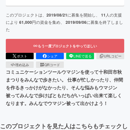
このプロジェクトは、
2019/08/21
に募集を開始し、
11
人の支援
により
61,000
円の資金を集め、
2019/09/06
に募集を終了しまし
た
もう一度プロジェクトをやってほしい
ポスト
シェア
LINEで送る
URLコピー
埋め込み
QRコード
コミュニケーションツールウマジンを使って十和田市秋
まつりをみんなで歩きたい。 仕事が忙しかったり、仲間
を作るきっかけがなかったり、そんな悩みもウマジン
被ってみんなで歩けばともだちがいっぱい出来て楽しく
なります。みんなでウマジン被って出かけよう！
このプロジェクトを見た人はこちらもチェックし