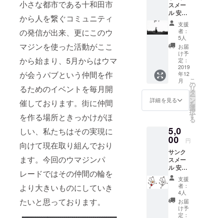
小さな都市である十和田市
スメー
ル 安斉
から人を繋ぐコミュニティ
将さん
支援
直筆サ
者：
の発信が出来、更にこのウ
イン入
5人
りペー
マジンを使った活動がここ
お届
パーク
け予
ラフト
から始まり、5月からはウマ
定：
2019
が会うパブという仲間を作
年12
こ
月
の
るためのイベントを毎月開
リ
タ
ー
ン
詳細を見る
催しております。街に仲間
を
選
択
す
を作る場所ときっかけがほ
る
5,0
しい、私たちはその実現に
00
円
向けて現在取り組んでおり
サンク
ます。今回のウマジンパ
スメー
ル 安斉
レードではその仲間の輪を
将さん
支援
直筆サ
者：
より大きいものにしていき
イン入
4人
りペー
たいと思っております。
お届
パーク
け予
ラフト
定：