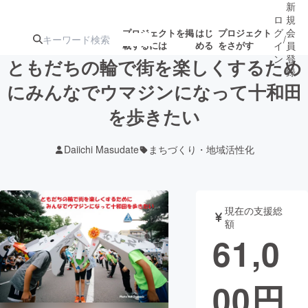
新
ロ
規
グ
会
プロジェクトを掲
はじ
プロジェクト
/
載するには
める
をさがす
イ
員
ン
登
ともだちの輪で街を楽しくするため
録
にみんなでウマジンになって十和田
を歩きたい
人気のプロ
注目のリ
注目の新着プロ
募集終了が近いプ
もうすぐ公開
ジェクト
ターン
ジェクト
ロジェクト
されます
Daiichi Masudate
まちづくり・地域活性化
アート・写真
音楽
現在の支援総
テクノロジー・ガジェット
ゲーム・サ
額
61,0
映像・映画
書籍・雑誌
00
円
ビジネス・起業
チャレンジ