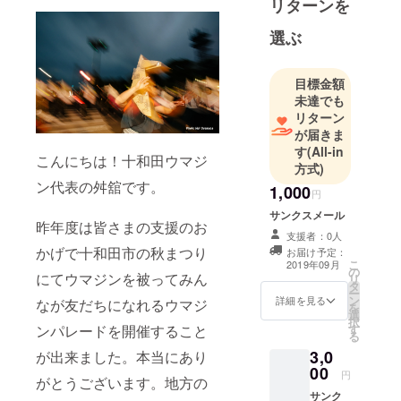
リターンを
選ぶ
目標金額
未達でも
リターン
が届きま
す
(All-in
こんにちは！十和田ウマジ
方式)
ン代表の舛舘です。
1,000
円
サンクスメール
昨年度は皆さまの支援のお
支援者：0人
かげで十和田市の秋まつり
お届け予定：
こ
2019年09月
の
にてウマジンを被ってみん
リ
タ
ー
ン
詳細を見る
なが友だちになれるウマジ
を
選
択
す
ンパレードを開催すること
る
3,0
が出来ました。本当にあり
00
円
がとうございます。地方の
サンク