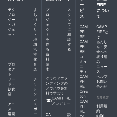
ー
FIRE
テク
ま
プ
ス
ビ
につい
ノロ
ち
ロ
タ
ス
て
ジー
づ
ジ
ッ
・ガ
く
ェ
フ
CAM
CAMP
ジェ
り
ク
に
PFI
FIREと
ット
・
ト
相
RE
は
地
を
談
CAM
あんし
域
作
す
PFI
ん・安
活
る
る
RE
全への
性
資
コ
取り組
化
料
ミュ
み
プロ
音
請
ニ
ニュー
ダク
楽
求
ティ
ス
ト
CAM
ヘルプ
クラウドファ
フー
チ
PFI
お問い
ンディングの
ド・
ャ
RE
合わせ
ノウハウを無
飲食
レ
Crea
料で学ぼう
店
ン
tion
各種規定
CAMPFIRE
ジ
CAM
アカデミー
アニ
ス
利用規
PFI
メ・
ポ
約
RE
漫画
ー
CA
説
細則
for