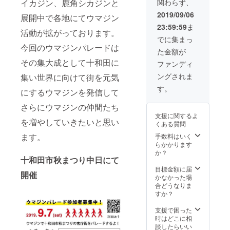
関わらず、
イカジン、鹿角シカジンと
きな絵
馬に描
2019/09/06
展開中で各地にてウマジン
き下ろ
23:59:59
ま
しま
活動が拡がっております。
す。 限
でに集まっ
定１点
今回のウマジンパレードは
た金額が
となり
世界で
その集大成として十和田に
ファンディ
一つだ
ングされま
集い世界に向けて街を元気
けのあ
なたの
す。
にするウマジンを発信して
ために
描いた
さらにウマジンの仲間たち
イラス
支援に関するよ
トで
を増やしていきたいと思い
くある質問
す。 サ
イズ１
ます。
手数料はいく
９５
らかかります
mm×１
か？
十和田市秋まつり中日にて
３５
mm×１
目標金額に届
開催
１０
かなかった場
mm
合どうなりま
すか？
支援で困った
時はどこに相
談したらいい