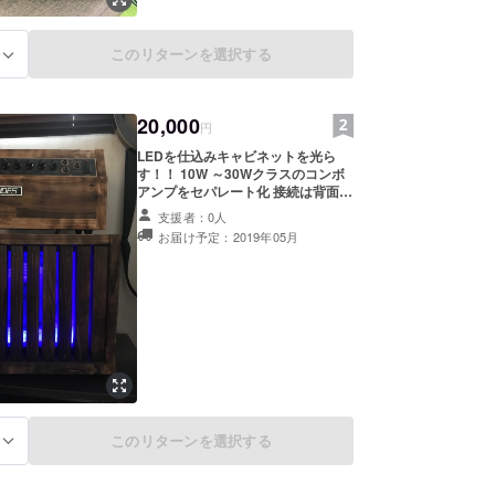
このリターンを選択する
る
20,000
円
LEDを仕込みキャビネットを光ら
す！！ 10W ～30Wクラスのコンボ
アンプをセパレート化 接続は背面で
ギボシ端子となります 外装は杉集成
支援者：0人
材の木目が浮き出る『うづくり』仕
お届け予定：2019年05月
上げ ヘッド前面はクラック塗装もし
くはうづくりのままで どちらでも選
べますのでご指定ください キャビ
ネット前面も〇穴金網か面格子のど
ちらのタイプかご指定ください
このリターンを選択する
る