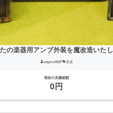
たの楽器用アンプ外装を魔改造いた
sagaraAMP
音楽
現在の支援総額
0
円