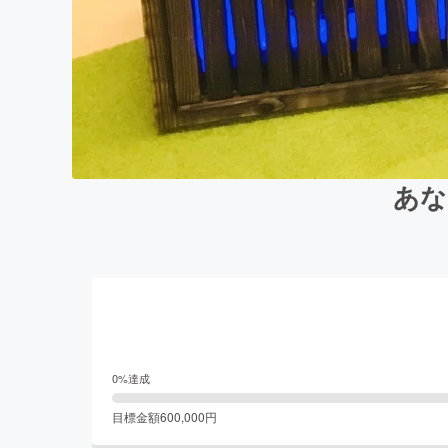
あな
0
%達成
目標金額
600,000
円