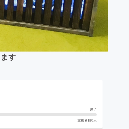
します
終了
支援者数
0
人