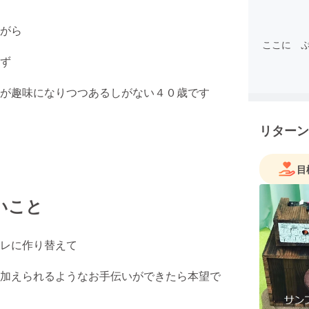
がら
ここに 
ず
が趣味になりつつあるしがない４０歳です
リターン
目
いこと
レに作り替えて
加えられるようなお手伝いができたら本望で