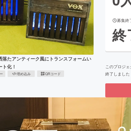
募集終
CAMPFIRE for Social Good
CAMPFIRE Creation
終
CAMPFIREふるさと納税
machi-ya
コミュニティ
洒落たアンティーク風にトランスフォームい
ート化！
このプロジェ
終了しました
ピー
埋め込み
QRコード