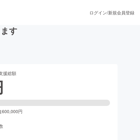
ログイン
/
新規会員登録
します
うすぐ公開されます
支援総額
プロダクト
円
ファッション
スポーツ
00,000円
数
ア
ソーシャルグッド
人