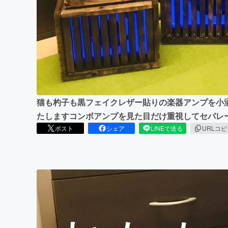
まちづくり・地域活性化
猫も杓子も黒フェイクレザー貼りの楽器アンプを小
たしますコンボアンプを見た目だけ重視してセパレ
ポスト
シェア
LINEで送る
URLコ