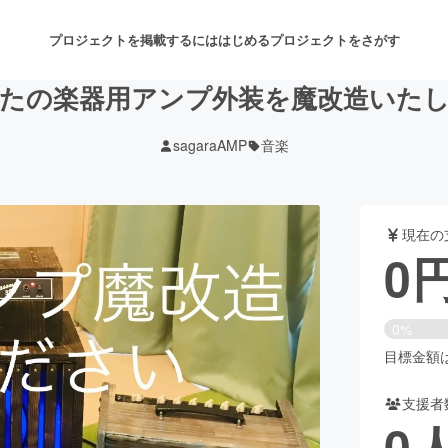
プロジェクトを掲載するには
はじめる
プロジェクトをさがす
たの楽器用アンプ外装を魔改造いた
sagaraAMP
音楽
注目のリターン
注目の新着プロジェクト
募集終了が近いプロジェクト
も
現在の
音楽
舞台・パフォーマンス
0
ゲーム・サービス開発
フード・飲食店
0%
書籍・雑誌出版
アニメ・漫画
目標金額は6
支援者
チャレンジ
ビューティー・ヘルスケ
0