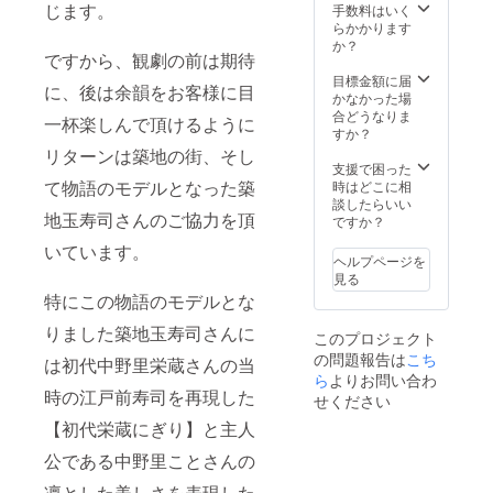
ぎり＆
じます。
手数料はいく
こと
らかかります
セット×
か？
ですから、観劇の前は期待
１０、
・関係
目標金額に届
に、後は余韻をお客様に目
者プレ
かなかった場
ビュー
合どうなりま
一杯楽しんで頂けるように
ご招待
すか？
（１０
リターンは築地の街、そし
名様ま
支援で困った
で）、
て物語のモデルとなった築
時はどこに相
・サイ
談したらいい
地玉寿司さんのご協力を頂
ン入り
ですか？
ＤＶＤ
いています。
プレゼ
ヘルプページを
ント ・
見る
特設Ｈ
特にこの物語のモデルとな
Ｐにて
特別協
りました築地玉寿司さんに
このプロジェクト
賛クレ
の問題報告は
こち
ジット
は初代中野里栄蔵さんの当
掲載
ら
よりお問い合わ
時の江戸前寿司を再現した
（社名
せください
は３名
【初代栄蔵にぎり】と主人
義、個
人名は
公である中野里ことさんの
１０名
義ま
凛とした美しさを表現した