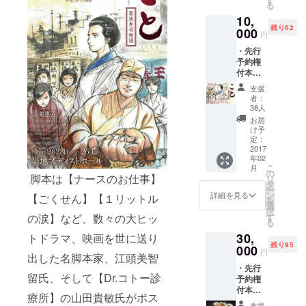
る
10,
残り62
000
円
・先行
予約権
付本公
演チ
支援
ケット
者：
１名様
38人
（Ｓ
お届
席） ・
け予
こと御
定：
前 ・出
2017
年02
演者全
こ
月
員の集
の
脚本は【ナースのお仕事】
リ
合写真
タ
ー
・お礼
ン
詳細を見る
【ごくせん】【１リットル
を
のメッ
選
択
セージ
す
の涙】など、数々の大ヒッ
る
30,
トドラマ、映画を世に送り
残り95
000
円
出した名脚本家、江頭美智
・先行
留氏、そして【Dr.コトー診
予約権
付本公
療所】の山田貴敏氏がポス
演ペア
支援