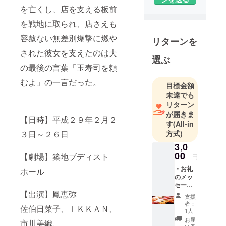
を亡くし、店を支える板前
超電子バイ
オマンのピ
を戦地に取られ、店さえも
ンクファイ
容赦ない無差別爆撃に燃や
リターンを
ブ牧野美千
された彼女を支えたのは夫
子、宇宙刑
選ぶ
事シャリバ
の最後の言葉「玉寿司を頼
ンなどに主
むよ」の一言だった。
目標金額
演したアク
未達でも
ション俳
リターン
優、渡洋史
が届きま
【日時】平成２９年２月２
が所属する
す
(All-in
芸能プロダ
方式)
３日～２６日
クションで
3,0
す。
00
【劇場】築地ブディスト
円
・お礼
ホール
舞台制作実
のメッ
セージ
績
・築地
【出演】鳳恵弥
・飯田譲治
支援
玉寿司
者：
佐伯日菜子、ＩＫＫＡＮ、
監督の初舞
ランチ
1人
券 ※写
台化作品
お届
市川美織、
真はイ