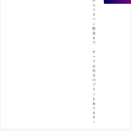
ら
リ
タ
ー
ン
配
送
ま
で
、
す
べ
て
お
任
せ
の
プ
ラ
ン
も
あ
り
ま
す
！