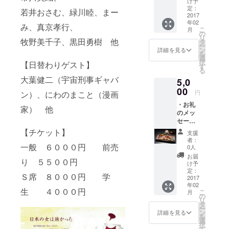
け予
【戯曲Ｏｐ
メージ
定：
若井おさむ、緑川睦、まー
ｅｒａｔｉ
です
2017
年02
み、真京孝行、
ｏｎ】
こ
月
の
リ
・江頭美智
牧野美千子、黒田勇樹 他
タ
ー
留脚本【こ
ン
詳細を見る
を
選
と～築地寿
択
【日替わりゲスト】
す
る
司物語～】
大葉健二（宇宙刑事ギャバ
5,0
00
円
ン）、にわのまこと（漫画
・お礼
家） 他
のメッ
セージ
・初代
【チケット】
支援
栄蔵に
者：
ぎり１
一般 ６０００円 前売
0人
人前 ※
お届
り ５５００円
写真は
け予
栄蔵に
定：
Ｓ席 ８０００円 学
ぎり
2017
年02
生 ４０００円
こ
月
の
リ
タ
ー
ン
詳細を見る
を
選
択
す