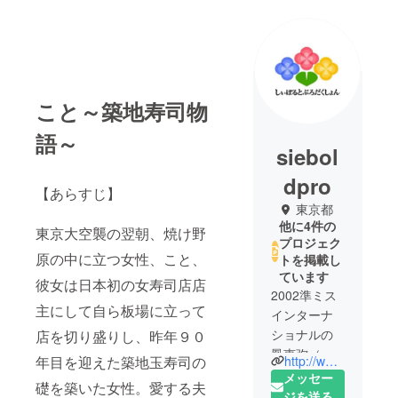
こと～築地寿司物
語～
siebol
dpro
【あらすじ】
東京都
他に4件の
東京大空襲の翌朝、焼け野
プロジェク
原の中に立つ女性、こと、
トを掲載し
ています
彼女は日本初の女寿司店店
2002準ミス
主にして自ら板場に立って
インターナ
ショナルの
店を切り盛りし、昨年９０
鳳恵弥（女
http://www.siebold.co.jp/
年目を迎えた築地玉寿司の
優／モデ
メッセー
礎を築いた女性。愛する夫
ル）、
ジを送る