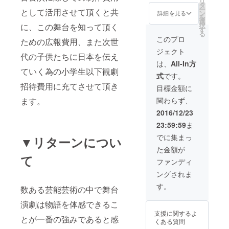
リ
ト１０
２月２
タ
ー
として活用させて頂くと共
枚（Ｓ
７日お
ン
詳細を見る
を
席） ・
昼に築
選
択
に、この舞台を知って頂く
出演者
地玉寿
す
る
全員の
司晴海
このプロ
ための広報費用、また次世
集合写
通り店
ジェクト
真 ・お
で開
代の子供たちに日本を伝え
礼メッ
催。 ※
は、
All-In方
セージ
体験
ていく為の小学生以下観劇
式
です。
・サイ
後、ご
招待費用に充てさせて頂き
ン入り
試食頂
目標金額に
ＤＶＤ
けま
ます。
関わらず、
プレゼ
す。 ・
ント ・
先行予
2016/12/23
特設Ｈ
約権付
23:59:59
ま
Ｐにて
本公演
協力ク
チケッ
でに集まっ
▼リターンについ
レジッ
ト２０
た金額が
ト掲載
枚（Ｓ
て
（社名
席） ・
ファンディ
は１名
出演者
ングされま
義、個
全員の
人名は
集合写
す。
数ある芸能芸術の中で舞台
５名義
真 ・お
まで）
礼メッ
演劇は物語を体感できるこ
セージ
支援に関するよ
・初代
とが一番の強みであると感
くある質問
栄蔵に