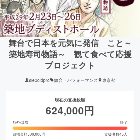
舞台で日本を元気に発信 こと～
築地寿司物語～ 観て食べて応援
プロジェクト
sieboldpro
舞台・パフォーマンス
東京都
現在の支援総額
624,000
円
終了
124
%達成
目標金額
500,000
円
支援者数
45
人