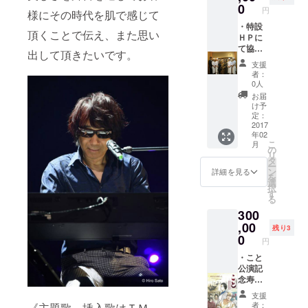
蔵にぎ
0
円
様にその時代を肌で感じて
り５人
前 ・出
・特設
頂くことで伝え、また思い
演者全
ＨＰに
員の集
て協力
出して頂きたいです。
合写真
クレ
支援
・お礼
ジット
者：
のメッ
掲載
0人
セージ
（社名
お届
は１名
け予
義、個
定：
人名は
2017
年02
５名義
こ
月
まで）
の
リ
・築地
タ
ー
玉寿司
ン
詳細を見る
を
特選プ
選
択
ライ
す
る
ベート
300
カウン
ターの
,00
残り3
宴会５
0
円
名様 ・
関係者
・こと
プレ
公演記
ビュー
念寿司
ご招待
賞味会
支援
（５名
（出演
者：
《主題歌、挿入歌はＴＭ