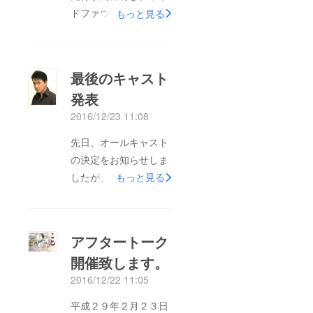
ドファウンディングが
もっと見る
多くの皆様のご協力に
よりＳＵＣＣＥＳＳを
させて頂きました。
最後のキャスト
先ずは初めての挑戦に
発表
も関わらず多くの皆様
2016/12/23 11:08
にご協力を頂きました
こと厚く御礼を申し上
先日、オールキャスト
げます。 ご好評につ
の決定をお知らせしま
き、既にＳ席完売は相
したが、最後のキャス
もっと見る
次ぎ、一般席を含めて
トとして本日発表とな
残席僅かの回も多く御
りますのはこの方！
座います。つきまして
【宇宙刑事シャリバ
アフタートーク
は、本日より続クラウ
ン】そして【時空戦士
ドファウンディングと
開催致します。
スピルバン】としてメ
して出演者へ玉寿司の
2016/12/22 11:05
タルヒーローシリーズ
差し入れを出来る『差
の唯一２作品に主役と
平成２９年２月２３日
し入れチケット』や既