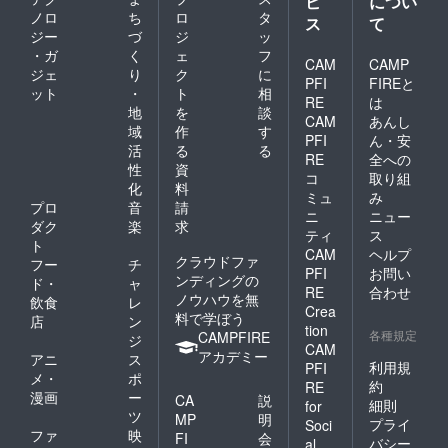
ビ
につい
ノロ
ち
ロ
タ
ス
て
ジー
づ
ジ
ッ
・ガ
く
ェ
フ
CAM
CAMP
ジェ
り
ク
に
PFI
FIREと
ット
・
ト
相
RE
は
地
を
談
CAM
あんし
域
作
す
PFI
ん・安
活
る
る
RE
全への
性
資
コ
取り組
化
料
ミュ
み
プロ
音
請
ニ
ニュー
ダク
楽
求
ティ
ス
ト
CAM
ヘルプ
クラウドファ
フー
チ
PFI
お問い
ンディングの
ド・
ャ
RE
合わせ
ノウハウを無
飲食
レ
Crea
料で学ぼう
店
ン
tion
各種規定
CAMPFIRE
ジ
CAM
アカデミー
アニ
ス
利用規
PFI
メ・
ポ
約
RE
漫画
ー
CA
説
細則
for
ツ
MP
明
プライ
Soci
ファ
映
FI
会
バシー
al