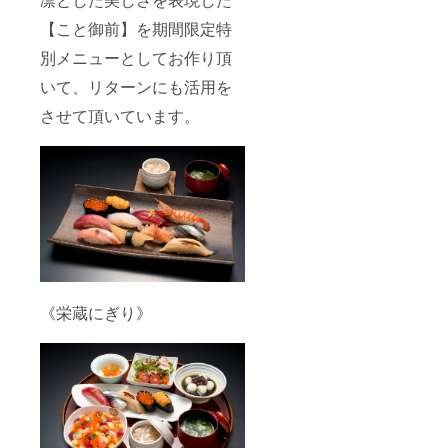
で） ・
当日パ
【こと御前】を期間限定特
ンフ
レット
別メニューとしてお作り頂
に特別
いて、リターンにも活用を
協賛ク
レジッ
させて頂いています。
ト掲載
（１名
義）
《栄蔵にぎり》