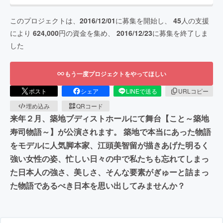
このプロジェクトは、
2016/12/01
に募集を開始し、
45
人の支援
により
624,000
円の資金を集め、
2016/12/23
に募集を終了しま
した
もう一度プロジェクトをやってほしい
ポスト
シェア
LINEで送る
URLコピー
埋め込み
QRコード
来年２月、築地ブディストホールにて舞台【こと～築地
寿司物語～】が公演されます。 築地で本当にあった物語
をモデルに人気脚本家、江頭美智留が描きあげた明るく
強い女性の姿、忙しい日々の中で私たちも忘れてしまっ
た日本人の強さ、美しさ、そんな要素がぎゅーと詰まっ
た物語であるべき日本を思い出してみませんか？