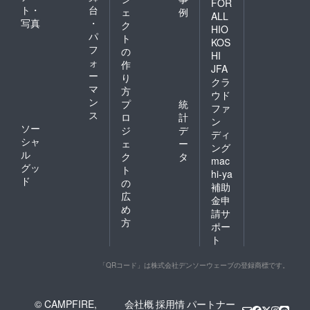
FOR
ト・
台
ェ
例
ALL
写真
・
ク
HIO
パ
ト
KOS
フ
の
HI
ォ
作
JFA
ー
り
クラ
マ
方
ウド
ン
プ
統
ファ
ス
ロ
計
ン
ソー
ジ
デ
ディ
シャ
ェ
ー
ング
ル
ク
タ
mac
グッ
ト
hi-ya
ド
の
補助
広
金申
め
請サ
方
ポー
ト
「QRコード」は株式会社デンソーウェーブの登録商標です。
© CAMPFIRE,
会社概
採用情
パートナー