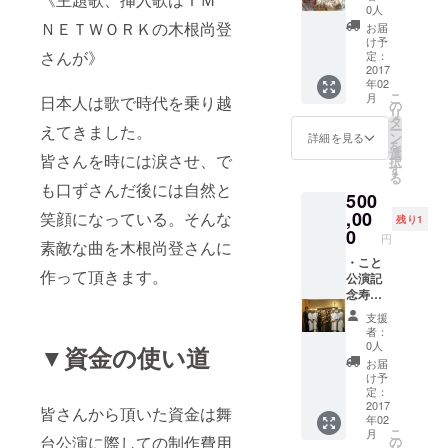
様ま
者がカ
0人
で） ・
ウン
ＮＥＴＷＯＲＫの木根尚登
お届
サイン
ターで
け予
入りＤ
握りま
さんが》
定：
ＶＤプ
す）ペ
2017
年02
レゼン
ア参加
こ
月
日本人は歌で時代を乗り越
ト ・栄
※２月２
の
リ
蔵にぎ
７日お
タ
えてきました。
ー
り１０
昼に築
ン
詳細を見る
を
人前 ・
地玉寿
選
皆さんを時には涙させ、で
択
先行予
司晴海
す
る
約権付
通り店
も口ずさんだ後には自然と
500
本公演
で開
チケッ
催。 ・
,00
笑顔になっている。そんな
残り1
ト１０
関係者
0
円
素敵な曲を木根尚登さんに
枚（Ｓ
プレ
席） ・
ビュー
・こと
作って頂きます。
出演者
ご招待
公演記
全員の
（５名
念寿司
集合写
様ま
賞味会
支援
真 ・お
で） ・
（出演
者：
礼メッ
栄蔵寿
者とカ
0人
▼資金の使い道
セージ
司１０
ウン
お届
人前 ・
ターで
け予
先行予
握り体
定：
約権付
験）ペ
2017
皆さんから頂いた資金は舞
年02
本公演
ア参
こ
月
チケッ
加、 ※
台公演に際しての制作費用
の