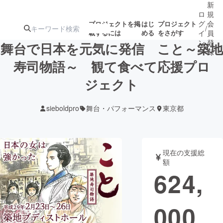
新
ロ
規
グ
会
プロジェクトを掲
はじ
プロジェクト
/
載するには
める
をさがす
イ
員
ン
登
舞台で日本を元気に発信 こと～築地
録
寿司物語～ 観て食べて応援プロ
ジェクト
人気のプロ
注目のリ
注目の新着プロ
募集終了が近いプ
もうすぐ公開
ジェクト
ターン
ジェクト
ロジェクト
されます
sieboldpro
舞台・パフォーマンス
東京都
アート・写真
音楽
現在の支援総
テクノロジー・ガジェット
ゲーム・サ
額
624,
映像・映画
書籍・雑誌
000
ビジネス・起業
チャレンジ