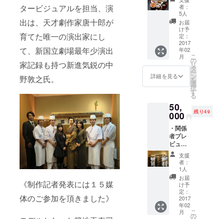
チケッ
者：
タービジュアルを担当、演
ト（Ｓ
5人
席） ・
出は、天才劇作家唐十郎が
お届
初代栄
け予
蔵にぎ
育てた唯一の演出家にし
定：
り＆こ
2017
て、新国立劇場最年少演出
年02
と御前
こ
月
・出演
の
家記録も持つ新進気鋭の中
リ
者全員
タ
ー
の集合
ン
詳細を見る
野敦之氏。
を
写真 ・
選
択
お礼の
す
る
メッ
50,
セージ
残り49
※写真は
000
円
こと御
・関係
前です
者プレ
ビュー
ペアご
支援
招待 ・
者：
先行予
1人
約権付
お届
《制作記者発表には１５媒
本公演
け予
チケッ
定：
体のご参加を頂きました》
ト３枚
2017
年02
（Ｓ
こ
月
席） ・
の