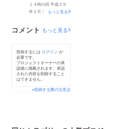
して活躍した渡洋史さ
１４時の回 平成２９
に満席となりました日
ん。 キャストの黒田
年２月２４日１４時の
もっと見る
時も優先的にお席を確
勇樹さん（【仮面ライ
回 の公演後に出演者
保する『日時指定チ
ダー剣】仮面ライダー
によるアフタートーク
ケット』をリターンと
コメント
もっと見る
グレイブ）、キャスト
を開催致します。両回
してご用意しましたク
の牧野美千子さん
ともにアフタートーク
ラウドファウンディン
（【超電子バイオマ
出演が決定しておりま
グを開始致しました
投稿するには
ログイン
が
ン】ピンクファイブ）
すのは、 鳳恵弥さ
https://camp-
必要です。
と戦隊シリーズ、メタ
ん・市川美織さんとな
プロジェクトオーナーの承
fire.jp/projects/view/17
ルヒーローシリーズ、
認後に掲載されます。承認
ります。各回の出演者
288 是非ご参加、ご支
仮面ライダーシリーズ
された内容を削除すること
は順次ご報告いたしま
援を宜しくお願い申し
はできません。
のヒーローたちが揃っ
す。
上げます。
た舞台となります。
※投稿する際の注意点
更に日替わりゲストの
大葉健二さん（宇宙刑
事ギャバン）が加わっ
た日は・・・♪ 残すと
ころ数時間となりまし