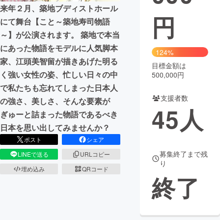
来年２月、築地ブディストホール
円
まちづくり・地域活性化
にて舞台【こと～築地寿司物語
～】が公演されます。 築地で本当
にあった物語をモデルに人気脚本
CAMPFIRE for Social Good
CAMPFIRE Creation
124%
家、江頭美智留が描きあげた明る
CAMPFIREふるさと納税
machi-ya
コミュニティ
目標金額は
く強い女性の姿、忙しい日々の中
500,000円
で私たちも忘れてしまった日本人
支援者数
の強さ、美しさ、そんな要素が
45
人
ぎゅーと詰まった物語であるべき
日本を思い出してみませんか？
ポスト
シェア
募集終了まで残
LINEで送る
URLコピー
り
埋め込み
QRコード
終了