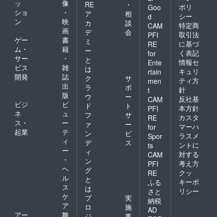
ッ
像
RE
・
ポリ
Goo
ショ
・
ア
相
シー
d
ン
映
カ
談
特定商
CAM
画
デ
会
取引法
PFI
ゲー
書
ミ
に基づ
RE
ム・
籍
ー
く表記
for
サー
・
と
情報セ
Ente
ビス
雑
は
キュリ
rtain
開発
誌
ク
サ
ティ方
men
出
ラ
ポ
針
t
版
ウ
ー
反社基
CAM
ビジ
ビ
ド
ト
本方針
PFI
ネ
ュ
フ
サ
カスタ
RE
ス・
ー
ァ
ー
マーハ
for
起業
テ
ン
ビ
ラスメ
Spor
ィ
デ
ス
ントに
ts
ー
ィ
対する
CAM
・
ン
考え方
PFI
ヘ
グ
クッ
RE
ル
と
キーポ
ふる
ス
は
リシー
さと
ケ
プ
実
納税
ア
ロ
施
AD
アー
舞
ジ
事