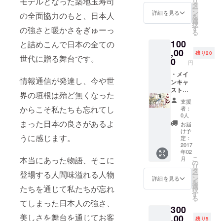
モデルとなった築地玉寿司
リ
初代栄
タ
ー
蔵にぎ
ン
詳細を見る
の全面協力のもと、日本人
を
り３人
選
択
前 ・出
す
の強さと暖かさをぎゅーっ
る
演者全
100
員の集
と詰めこんで日本の全ての
合写真
,00
残り20
世代に贈る舞台です。
・お礼
0
円
のメッ
セージ
・メイ
情報通信が発達し、今や世
ンキャ
ストサ
界の垣根は殆ど無くなった
イン入
支援
りＤＶ
からこそ私たちも忘れてし
者：
Ｄ ・関
0人
係者プ
まった日本の良さがあるよ
お届
レ
け予
うに感じます。
ビュー
定：
ペアご
2017
年02
招待 ・
こ
本当にあった物語、そこに
月
先行予
の
リ
約権付
タ
登場する人間味溢れる人物
ー
本公演
ン
詳細を見る
を
チケッ
選
たちを通じて私たちが忘れ
択
ト５枚
す
る
（Ｓ
てしまった日本人の強さ、
300
席） ・
美しさを舞台を通じてお客
初代栄
,00
残り5