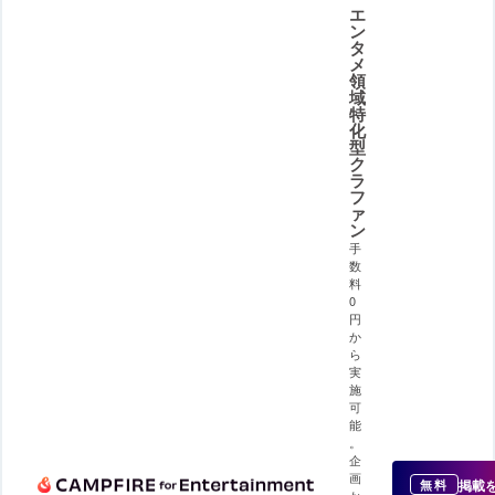
エ
ン
タ
メ
領
域
特
化
型
ク
ラ
フ
ァ
ン
手
数
料
0
円
か
ら
実
施
可
能
。
企
画
掲載
無料
か