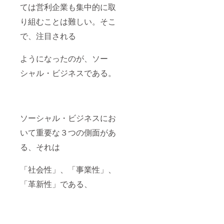
ては営利企業も集中的に取
なお、日本
り組むことは難しい。そこ
初の開発・
国際協力分
で、注目される
野専門
の総合的な
ようになったのが、ソー
シンクタン
シャル・ビジネスである。
クとして、
1971年
に創立され
た「一般財
ソーシャル・ビジネスにお
団法人 国際
いて重要な３つの側面があ
開発セ
ンター」の
る、それは
ホームペー
ジにおいて
「社会性」、「事業性」、
も当会
「革新性」である、
「街づくり
の会」の代
表の研究成
果・論