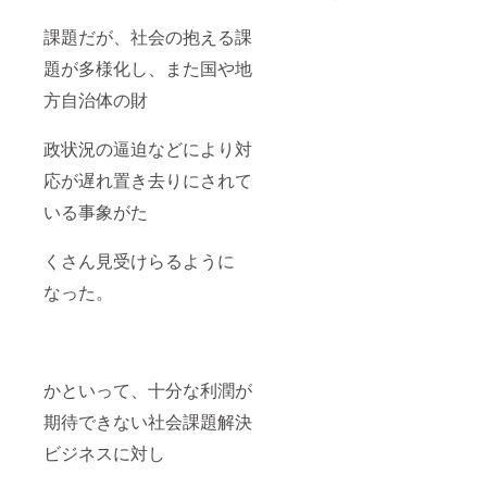
会「日本評
価学会」
課題だが、社会の抱える課
での研究発
題が多様化し、また国や地
表・活動歴
方自治体の財
も多数あ
る。
政状況の逼迫などにより対
上記のほ
応が遅れ置き去りにされて
か、フラン
いる事象がた
ス国ルーア
ン市への
くさん見受けらるように
フランス留
なった。
学・活動経
験や、アジ
ア各国
でのフィー
かといって、十分な利潤が
ルド・ワー
ク活動経験
期待できない社会課題解決
も多数
ビジネスに対し
ある。