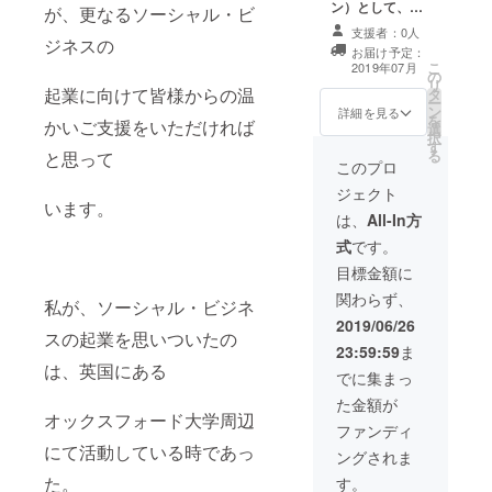
員や、東京
ン）として、当
が、更なるソーシャル・ビ
会「街づくりの
大学大学院
支援者：0人
会」の「有料の
ジネスの
新領域創成
お届け予定：
オリジナル・メ
こ
2019年07月
科学研究
の
ルマガ」を「１
リ
起業に向けて皆様からの温
タ
回だけ無料」で
科にて客員
ー
ン
メールにて送信
詳細を見る
を
教授を務め
かいご支援をいただければ
選
します。
択
す
ていた教授
る
と思って
このプロ
より研究
ジェクト
指導を受
います。
は、
All-In方
け、また医
学部を併せ
式
です。
持つ国際医
目標金額に
療福祉大学
関わらず、
私が、ソーシャル・ビジネ
大学院 博士
2019/06/26
スの起業を思いついたの
後期課程で
23:59:59
ま
は、世
は、英国にある
でに集まっ
界保健機関
た金額が
（WHO）で
オックスフォード大学周辺
ファンディ
マネジャー
にて活動している時であっ
ングされま
を務め、
た。
す。
東京大学大