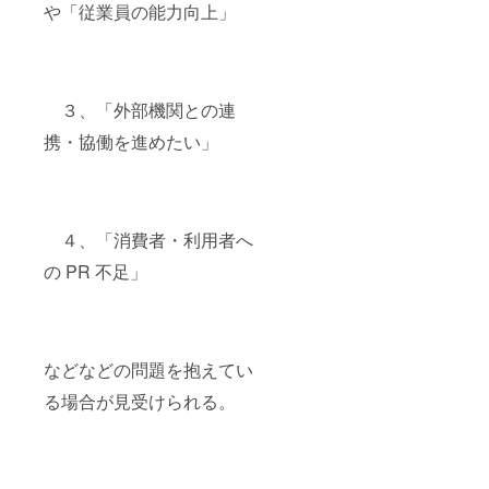
や「従業員の能力向上」
土を地方都
市を含
めて長距離
バスを活用
３、「外部機関との連
してフィー
ルドワ
携・協働を進めたい」
ークしてき
た経験をも
つことから
タイ語
４、「消費者・利用者へ
も少し話せ
の PR 不足」
る。
​今後も当会
「街づくり
などなどの問題を抱えてい
の会」をご
支援し
る場合が見受けられる。
てくれてい
る方々とと
もに、社会