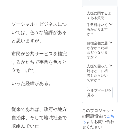
学院医学系
研究科で教
支援に関するよ
授を務め
くある質問
ソーシャル・ビジネスにつ
ていた教授
手数料はいく
らかかります
らとともに
いては、色々な論評がある
か？
研究発表を
と思いますが、
重ねてき
目標金額に届
かなかった場
た経験をも
合どうなりま
市民が公共サービスを補完
つ。
すか？
するかたちで事業を色々と
支援で困った
また国際的
立ち上げて
時はどこに相
な有識者が
談したらいい
ですか？
集まる学術
いった経緯がある。
学会「国
ヘルプページを
際開発学
見る
会」での研
究発表や、
従来であれば、政府や地方
このプロジェクト
国内外から
の問題報告は
こち
自治体、そして地域社会で
有識者が集
ら
よりお問い合わ
取組んでいた
まる学術学
せください