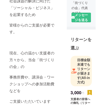
社会課題の解決に向けた
「街づくり
「ソーシャル・ビジネス」
の会」代表
の紹介 ＞
を起業するため
メッセー
ジを送る
当会「街づ
皆様からのご支援が必要で
くりの会」
す。
の代表は、IT
リターンを
会社の
社長を務め
選ぶ
ていた経験
現在、心の温かい支援者の
があり、中
方々から、当会「街づくり
央大学大
目標金額
未達でも
学院に在籍
の会」の
リターン
していた時
が届きま
には、ハー
事務所費や、講演会・ワー
す
(All-in
バード大
方式)
クショップへの参加活動費
学国際問題
などを
研究所日米
3,000
円
関係プログ
支援者の皆様へ
ラム研究
ご支援いただいています
の御礼（リター