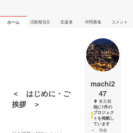
活動報告
支援者
仲間募集
コメント
ホーム
1
machi2
＜ はじめに・ご
47
東京都
挨拶 ＞
他に1件の
プロジェク
トを掲載し
ています
＜ 当会