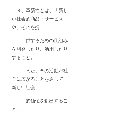
シア、ベト
ナム、タ
３、革新性とは、「新し
イ、中国、
い社会的商品・サービス
ラオスなど
や、それを提
10か国以上
になるが、
供するための仕組み
欧州研
修の一環と
を開発したり、活用したり
して、イギ
すること。
リスを訪れ
た際に
また、その活動が社
は、首都の
会に広がることを通して、
ロンドンは
もちろんの
新しい社会
こと、
オックス
的価値を創出するこ
フォード大
と」、
学周辺を訪
れ、研究
活動すると
ともに、ま