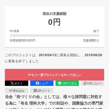
現在の支援総額
0
円
終了
0
%達成
目標金額
300,000
円
支援者数
0
人
このプロジェクトは、
2019/04/12
に募集を開始し、
2019/06/26
に募集を終了しました
もう一度プロジェクトをやってほしい
ポスト
シェア
LINEで送る
URLコピー
埋め込み
QRコード
当会「街づくりの会」としては、様々な諸問題に対処す
る為に「有名 理科大学」での対話や、国際協力の専門家