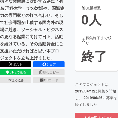
様々な諸問題に対処する為に「有
名 理科大学」での対話や、国際協
支援者数
まちづくり・地域活性化
0
人
力の専門家との打ち合わせ、そし
て社会課題が山積する国内外の現
CAMPFIRE for Social Good
CAMPFIRE Creation
場に赴き、ソーシャル・ビジネス
CAMPFIREふるさと納税
machi-ya
コミュニティ
の更なる起業に向けて日々、活動
募集終了まで残
り
を続けている。その活動資金にご
終了
支援いただければと思い本プロ
ジェクトを立ち上げました。
ポスト
シェア
LINEで送る
URLコピー
埋め込み
QRコード
このプロジェクトは、
2019/04/12
に募集を開始
し、
2019/06/26
に募集を
終了しました
もう一度プロジェク