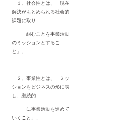
１、社会性とは、「現在
文が掲載さ
解決がもとめられる社会的
れている。
課題に取り
ちなみに、
これまで当
組むことを事業活動
会「街づく
のミッションとするこ
りの会」
と」、
の代表が、
フィールド
ワークのた
め訪れ
た国・地域
２、事業性とは、「ミッ
は、イギリ
ションをビジネスの形に表
ス、フラン
し、継続的
ス、オ
ランダ、ベ
に事業活動を進めて
ルギー、ド
イツ、シン
いくこと」、
ガポー
ル、マレー