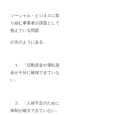
たフランス
を訪れ
ソーシャル・ビジネスに取
た時には、
り組む事業者が課題として
首都のパリ
や、地方都
抱えている問題
市のル
ーアン市を
が次のようにある、
訪れ、研究
活動に励ん
できた。
ちなみに、
１、「活動資金や運転資
マレーシア
金が十分に確保できていな
を訪れた際
にはマ
い」
レー半島を
一周してお
り、またタ
イ王国
２、「人材不足のために
を訪れた際
体制が確立できていない」
にはタイ全