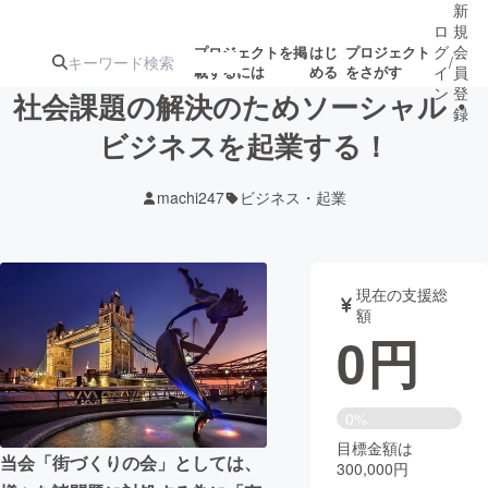
新
ロ
規
グ
会
プロジェクトを掲
はじ
プロジェクト
/
載するには
める
をさがす
イ
員
ン
登
社会課題の解決のためソーシャル・
録
ビジネスを起業する！
人気のプロ
注目のリ
注目の新着プロ
募集終了が近いプ
もうすぐ公開
machi247
ビジネス・起業
ジェクト
ターン
ジェクト
ロジェクト
されます
アート・写真
音楽
現在の支援総
額
0
円
テクノロジー・ガジェット
ゲーム・サ
映像・映画
書籍・雑誌
0%
目標金額は
当会「街づくりの会」としては、
300,000円
ビジネス・起業
チャレンジ