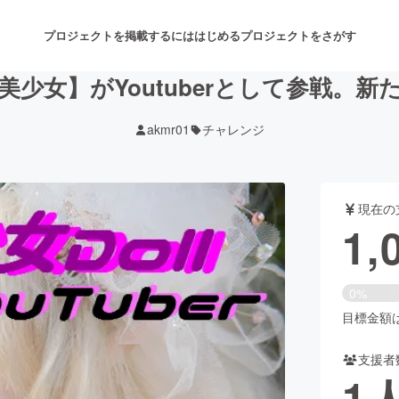
プロジェクトを掲載するには
はじめる
プロジェクトをさがす
少女】がYoutuberとして参戦。
akmr01
チャレンジ
注目のリターン
注目の新着プロジェクト
募集終了が近いプロジェクト
も
現在の
音楽
舞台・パフォーマンス
1,
ゲーム・サービス開発
フード・飲食店
0%
書籍・雑誌出版
アニメ・漫画
目標金額は1
支援者
チャレンジ
ビューティー・ヘルスケ
1