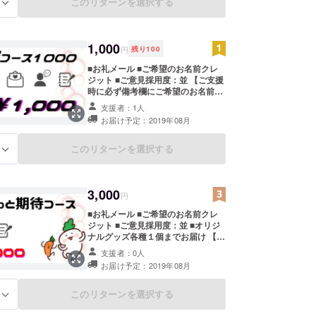
CAMPFIREのユーザー名を掲載いた
このリターンを選択する
る
します。ご了承ください】 ※お礼
メール、お名前掲載不要等の場合
は、備考欄にてその旨お申し付け下
さい。
1,000
円
残り
100
■お礼メール ■ご希望のお名前クレ
ジット ■ご意見採用度：並 【ご支援
時に必ず備考欄にご希望のお名前を
ご記入ください。 記入のない場合は
支援者：1人
CAMPFIREのユーザー名を掲載いた
お届け予定：2019年08月
します。ご了承ください】 ※お礼
メール、お名前掲載不要等の場合
は、備考欄にてその旨お申し付け下
このリターンを選択する
る
さい。
3,000
円
■お礼メール ■ご希望のお名前クレ
ジット ■ご意見採用度：並 ■オリジ
ナルグッズ各種１個までお届け 【ご
支援時に必ず備考欄にご希望のお名
支援者：0人
前をご記入ください。 記入のない場
お届け予定：2019年08月
合はCAMPFIREのユーザー名を掲載
いたします。ご了承ください】 ※お
礼メール、お名前掲載不要等の場合
このリターンを選択する
る
は、備考欄にてその旨お申し付け下
さい。