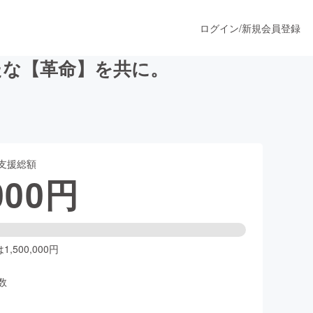
ログイン
/
新規会員登録
新たな【革命】を共に。
うすぐ公開されます
支援総額
プロダクト
000
円
ファッション
スポーツ
,500,000円
数
ア
ソーシャルグッド
人