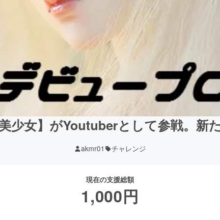
少女】がYoutuberとして参戦。
akmr01
チャレンジ
現在の支援総額
1,000
円