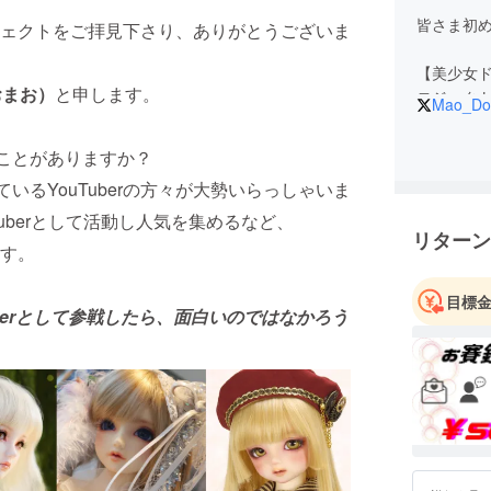
皆さま初
ェクトをご拝見下さり、ありがとうございま
【美少女ド
おまお）
と申します。
ロジェク
Mao_Dol
ご興味の
(*'ω'*)
たことがありますか？
ているYouTuberの方々が大勢いらっしゃいま
専用のTw
※デビュー
uberとして活動し人気を集めるなど、
リターン
ます。
目標
uberとして参戦したら、面白いのではなかろう