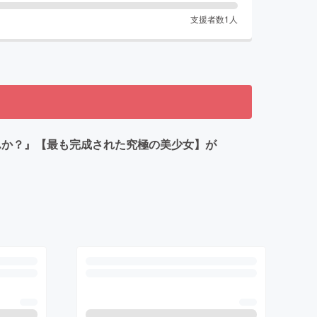
支援者数
1
人
せんか？』【最も完成された究極の美少女】が