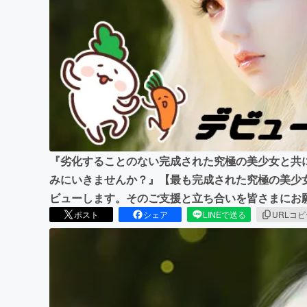
まちづくり・地域活性化
『劣化することのない完成された究極の美少女と共に、
みにいきませんか？』【最も完成された究極の美少女】が【D
ビューします。そのご支援と立ち合いを皆さまにお
ポスト
シェア
LINEで送る
URLコ