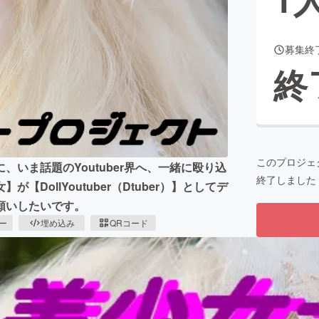
募集終
CAMPFIRE for Social Good
CAMPFIRE Creation
終
CAMPFIREふるさと納税
machi-ya
コミュニティ
このプロジェ
いま話題のYoutuber界へ、一緒に殴り込
終了しました
ollYoutuber（Dtuber）】としてデ
願いしたいです。
ピー
埋め込み
QRコード