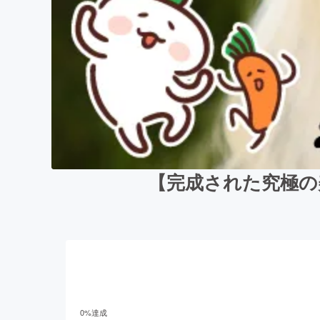
【完成された究極の美
0
%達成