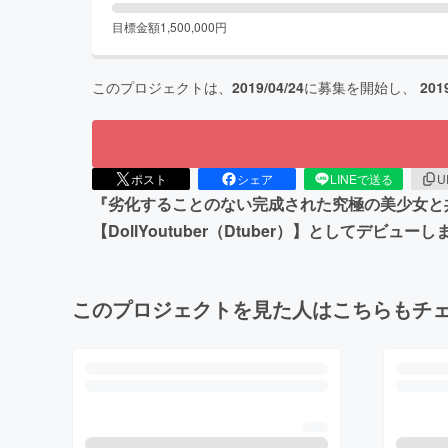
目標金額
1,500,000
円
このプロジェクトは、
2019/04/24
に募集を開始し、
201
ポスト
シェア
LINEで送る
U
『劣化することのない完成された究極の美少女と共
【DollYoutuber（Dtuber）】としてデ
このプロジェクトを見た人はこちらもチ