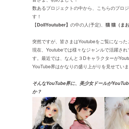
数あるプロジェクトの中から、こちらのプロジ
す！
【
DollYoutuber】
の中の人(予定)、
猫 猫（ま
突然ですが、皆さまはYoutubeをご覧になっ
現在、Youtubeでは様々なジャンルで活躍され
す。最近では、なんと３DキャラクターがYout
YouTube界はかなりの盛り上がりを見せてい
そんなYouTube界に、美少女ドールがYouT
か？