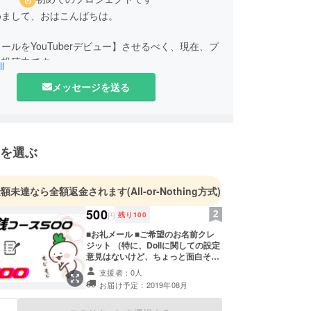
めまして、おはこんばちは。
ールをYouTuberデビュー】させるべく、現在、プ
ト投稿中です。
l
ある方は、是非一度、お足を運んでくださいませ
メッセージを送る
itterにて、進捗状況などの報告を行っていきます。
後、そのままTwitterは継続します。
を選ぶ
金額未達なら全額返金されます
(All-or-Nothing方式)
500
円
残り
100
■お礼メール ■ご希望のお名前クレ
ジット （特に、Dollに関しての設定
意見はないけど、ちょっと面白そう
だから、お賽銭しとくよーって方向
支援者：0人
けのコースになります） 【ご支援時
お届け予定：2019年08月
に必ず備考欄にご希望のお名前をご
記入ください。 記入のない場合は