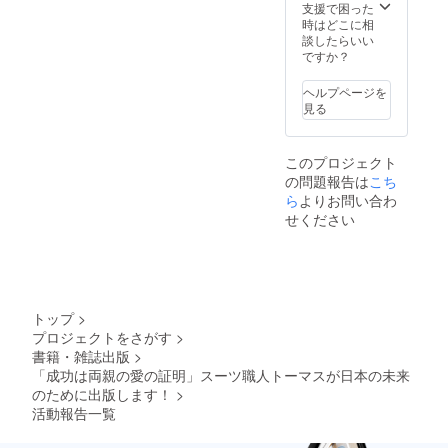
字以内
支援で困った
でご記
時はどこに相
載くだ
談したらいい
さい。
ですか？
※採寸や
ヒアリ
ヘルプページを
ングの
見る
方法に
つきま
して
このプロジェクト
は、ご
の問題報告は
こち
支援者
様と
ら
よりお問い合わ
メール
せください
にてや
り取り
の上決
定いた
しま
す。
トップ
>
プロジェクトをさがす
>
書籍・雑誌出版
>
「成功は両親の愛の証明」スーツ職人トーマスが日本の未来
のために出版します！
>
活動報告一覧