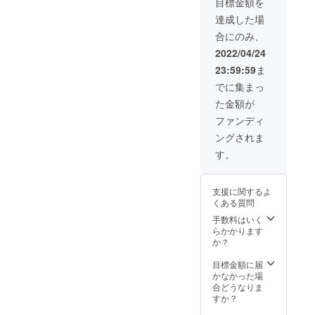
目標金額を
※採寸や
す。 ※
お仕立
ヒアリ
備考欄
チケッ
達成した場
ングの
に御社
ト5枚
合にのみ、
方法に
名と事
セット
つきま
業内容
をご提
2022/04/24
して
を50文
供いた
23:59:59
ま
は、ご
字以内
しま
支援者
でご記
す。 大
でに集まっ
様と
載くだ
切な社
た金額が
メール
さい。
員のた
にてや
※採寸や
めに上
ファンディ
り取り
ヒアリ
質な
ングされま
の上決
ングの
スーツ
定いた
方法に
をお仕
す。
しま
つきま
立てい
す。 書
して
たしま
籍を1冊
は、ご
す。 書
支援に関するよ
郵送に
支援者
籍を50
くある質問
てお送
様と
冊郵送
り致し
メール
にてお
手数料はいく
ます。
にてや
送り致
らかかります
り取り
しま
か？
の上決
す。 ※
定いた
備考欄
目標金額に届
しま
に御社
かなかった場
す。
名と事
合どうなりま
業内容
すか？
を50文