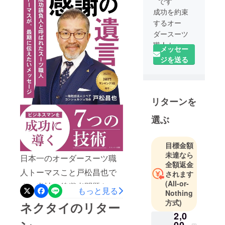
です
ほどオンデマンド印刷もで
成功を約束
きるようになり、ご支援者
するオー
の皆様への郵送手配が完了
ダースーツ
しました。 また、ネクタイ
職人トーマ
メッセー
スこと戸松
のリターンをお選びいただ
ジを送る
昌也です。
いた皆様にもネクタイをお
もともと洋
送りしております。 すでに
服のお直し
リターンを
届いている方の多いと思い
職人をして
いたのでお
ますし、まだの方も間も無
選ぶ
直しにも対
く到着すると思いますの
応できま
で、楽しみにしていただけ
す。
目標金額
未達なら
お客様のな
ましたら幸いです。 昨年の
日本一のオーダースーツ職
全額返金
りたい姿・
クラウドファンディングか
人トーマスこと戸松昌也で
されます
人生の目的
(All-or-
ら当初の予定より大きく遅
す。当社の後継者問題など
から逆算し
もっと見る
Nothing
れてしまい大変申し訳あり
て、理想の
で出版を延期しておりまし
方式)
ネクタイのリター
未来に必要
ません。 時間はかかってし
たが、10月1日に『感謝の遺
2,0
なスーツを
00