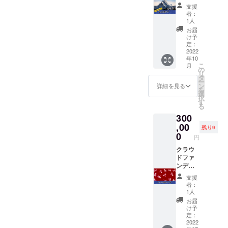
※備考欄
（エグ
支援
に御社
ゼク
者：
名と事
ティ
1人
業内容
ブ） 書
お届
を30文
籍に御
け予
字以内
社名と
定：
でご記
事業内
2022
年10
載くだ
容を記
こ
月
さい。
載させ
の
リ
ていた
タ
ー
だきま
ン
詳細を見る
を
す。 ま
選
択
た、書
す
る
籍を5冊
300
郵送に
てお送
,00
残り9
り致し
0
円
ます。
ネクタ
クラウ
イ&ワイ
ドファ
シャツ
ンディ
お仕立
ング限
支援
チケッ
定！特
者：
ト付
別スー
1人
き！ ネ
ツお仕
お届
クタイ
立て券
け予
１本
オー
定：
と、ワ
ダー
2022