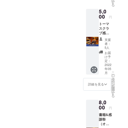
択
お伝え
す
る
いたし
5,0
ます。
00
円
トーマ
スクラ
ブ感謝
祭参加
支援
権 5/29
者：
私の誕
5人
生日
お届
に、日
け予
頃の感
定：
謝を込
2022
年05
めてオ
こ
月
ンライ
の
リ
ンイベ
タ
ー
ントを
ン
詳細を見る
を
開催し
選
択
ます！
す
る
●開催概
8,0
要 ・日
時：
00
円
2022年
書籍&感
5月29日
謝祭
(日)
（オン
19:00~