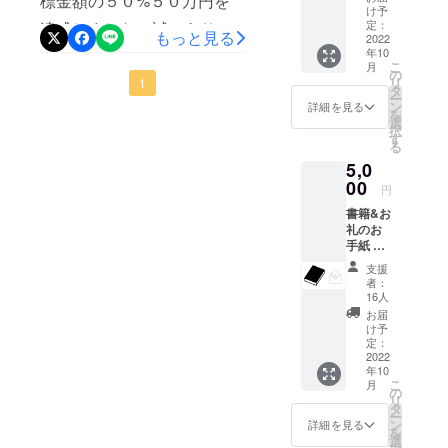
標金額の５０%５０万円を
ます。引き続きよろしくお
冊郵送
け予
にてご
定：
達成しました！誠にありが
願いいたします！
もっと見る
提供い
2022
年10
とうございました。叶えた
たしま
こ
月
す。 ま
の
リ
い未来のために残りの期間
1
た、お
タ
ー
礼の
ン
詳細を見る
も全力で駆け抜けます。引
を
メッ
選
択
セージ
す
き続き応援よろしくお願い
る
をメー
5,0
いたします！
ルにて
お送り
00
円
させて
書籍&お
いただ
礼のお
きま
手紙 出
す。
版され
支援
る書籍
者：
を１冊
16人
郵送に
お届
てご提
け予
供いた
定：
しま
2022
年10
す。 ま
こ
月
た、直
の
リ
筆のお
タ
ー
手紙で
ン
詳細を見る
を
お礼を
選