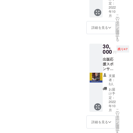
掲載さ
のソ
定：
したさ
せてい
2022
リッド
んの
年10
ただき
ブルー
「あま
こ
月
ます。
のソ
の
おうパ
リ
また、
リッド
タ
フェ
ー
書籍を1
ブラウ
ン
セッ
詳細を見る
を
冊郵送
ンのソ
選
ト」 ②
択
にてお
リッド
す
阿部農
る
送り致
書籍を1
縁さん
30,
しま
冊郵送
の「コ
残り47
す。 ※
000
にてお
ンポー
円
備考欄
送り致
トとコ
出版応
に掲載
しま
ンフィ
援スポ
ご希望
す。
チュー
ンサー
のお名
ルの5点
（ゴー
前をご
セッ
支援
ルド）
記載く
ト」 ③
者：
書籍に
ださ
3人
誠もち
スポン
い。
店さん
お届
サーと
け予
の「沖
してお
定：
縄のま
名前を
2022
る焼
年10
掲載さ
き！全6
こ
月
せてい
の
種類×3
リ
ただき
タ
個」 ④
ー
ます。
ン
詳細を見る
予祝の
を
また、
選
女王・
択
書籍を3
す
平子直