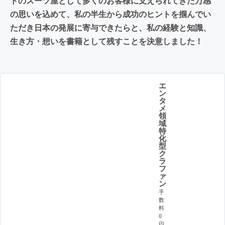
ドのスーツ屋として多くのお客様に支えられてきた万感
の思いを込めて、私の半生から成功のヒントを掴んでい
ただき日本の発展に寄与できたらと、私の経験と知識、
生き方・想いを書籍として残すことを決意しました！
エ
ン
タ
メ
領
域
特
化
型
ク
ラ
フ
ァ
ン
手
数
料
0
円