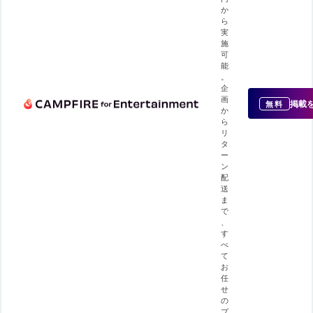
か
ら
実
施
可
能
。
企
画
掲載
無料
か
ら
リ
タ
ー
ン
配
送
ま
で
、
す
べ
て
お
任
せ
の
プ