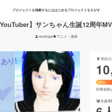
プロジェクトを掲載するには
はじめる
プロジェクトをさがす
ouTuber】サンちゃん生誕12周年
nexthope
アニメ・漫画
注目のリターン
注目の新着プロジェクト
募集終了が近いプロジェクト
も
現在の
音楽
舞台・パフォーマンス
10
ゲーム・サービス開発
フード・飲食店
33%
書籍・雑誌出版
アニメ・漫画
目標金額は3
支援者
チャレンジ
ビューティー・ヘルスケ
6