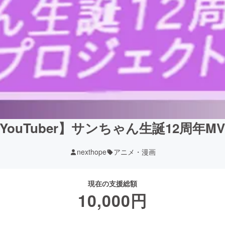
ouTuber】サンちゃん生誕12周年
nexthope
アニメ・漫画
現在の支援総額
10,000
円