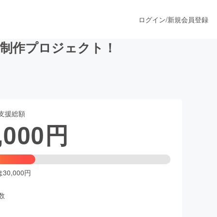
ログイン
/
新規会員登録
MV制作プロジェクト！
うすぐ公開されます
支援総額
プロダクト
,000
円
ファッション
スポーツ
0,000円
数
ア
ソーシャルグッド
人