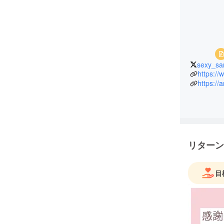
sexy_sa
https://
https://
リターン
目