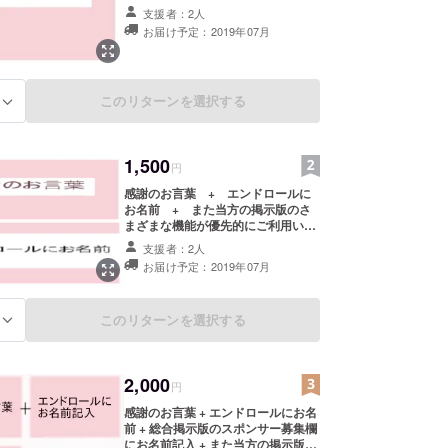
す。 https://amatukami.net/bbs3/
支援者：2人
お届け予定：2019年07月
このリターンを選択する
る
1,500
円
感謝のお言葉 + エンドロールに
お名前 + また当方の掲示版のさ
まざまな機能が優先的にご利用いた
だけます。
支援者：2人
https://amatukami.net/bbs3/ 「※支
お届け予定：2019年07月
援時、必ず備考欄にご希望のお名前
をご記入ください。 記入のない場合
はCAMPFIREのユーザー名を掲載い
このリターンを選択する
る
たします。ご了承ください。」
2,000
円
感謝のお言葉 + エンドロールにお名
前 + 総合掲示版のスポンサー募集欄
にお名前記入 + また当方の掲示版の