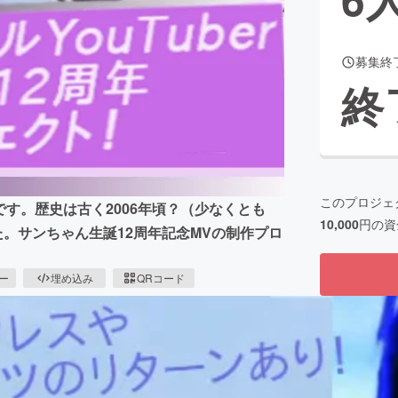
募集終
CAMPFIRE for Social Good
CAMPFIRE Creation
終
CAMPFIREふるさと納税
machi-ya
コミュニティ
このプロジェ
の一人です。歴史は古く2006年頃？（少なくとも
10,000
円の資
た。サンちゃん生誕12周年記念MVの制作プロ
。
ピー
埋め込み
QRコード