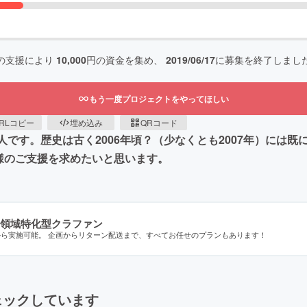
の支援により
10,000
円の資金を集め、
2019/06/17
に募集を終了しまし
もう一度プロジェクトをやってほしい
RLコピー
埋め込み
QRコード
berの一人です。歴史は古く2006年頃？（少なくとも2007年）
様のご支援を求めたいと思います。
領域特化型クラファン
から実施可能。 企画からリターン配送まで、すべてお任せのプランもあります！
ェックしています