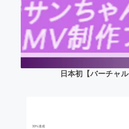
日本初【バーチャルY
33
%達成