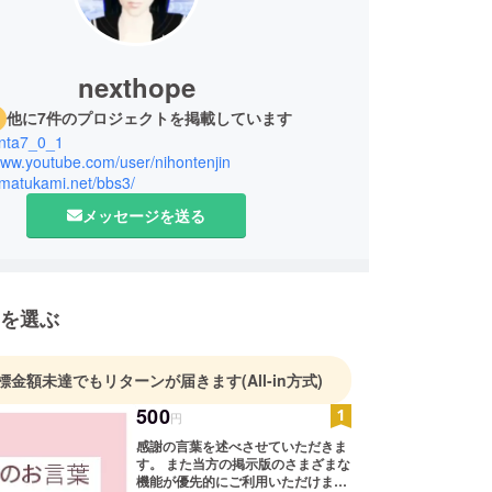
nexthope
他に7件のプロジェクトを掲載しています
nta7_0_1
www.youtube.com/user/nihontenjin
amatukami.net/bbs3/
メッセージを送る
を選ぶ
標金額未達でもリターンが届きます
(All-in方式)
500
円
感謝の言葉を述べさせていただきま
す。 また当方の掲示版のさまざまな
機能が優先的にご利用いただけま