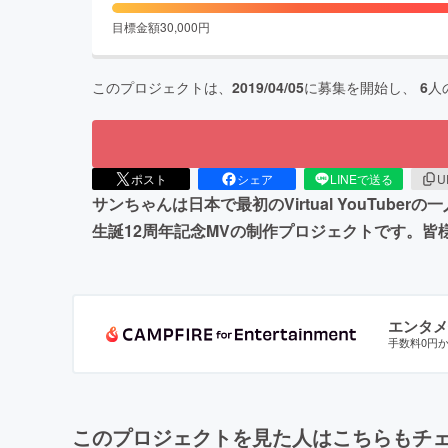
目標金額
30,000
円
このプロジェクトは、
2019/04/05
に募集を開始し、
6
人
ポスト
シェア
LINEで送る
U
サンちゃんは日本で最初のVirtual YouTu
生誕12周年記念MVの制作プロジェクトです。皆
エンタメ
手数料0円
このプロジェクトを見た人はこちらもチ